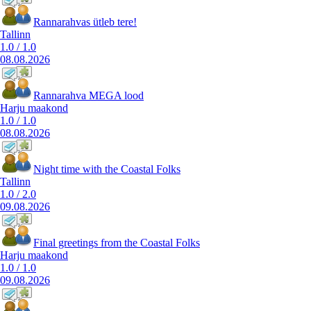
Rannarahvas ütleb tere!
Tallinn
1.0
/
1.0
08.08.2026
Rannarahva MEGA lood
Harju maakond
1.0
/
1.0
08.08.2026
Night time with the Coastal Folks
Tallinn
1.0
/
2.0
09.08.2026
Final greetings from the Coastal Folks
Harju maakond
1.0
/
1.0
09.08.2026