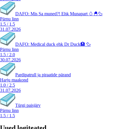
DAFO: Mis Sa muned?! Ehk Munapart 🥚🐣🦆
Pärnu linn
1.5
/
1.5
31.07.2026
DAFO: Medical duck ehk Dr Duck🏥 🦆
Pärnu linn
1.5
/
2.0
30.07.2026
Pardipatrull ja piraatide pärand
Harju maakond
1.0
/
2.5
31.07.2026
Türgi paisjärv
Pärnu linn
1.5
/
1.5
Uued logiteated