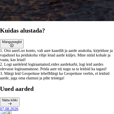
Kuidas alustada?
Mängureeglid
1
.
Otsi aare
Loo konto, vali aare kaardilt ja aarde asukoha, kirjelduse ja
vajadusel ka peidukoha vihje leiad aarde küljes. Mine nüüd kohale ja
vaata, kas leiad!
2
.
Logi aardeleid logiraamatus
Leides aardekarbi, logi leid aardes
olevasse logiraamatusse. Peida aare nii nagu sa ta leidsid ka tagasi!
3
.
Märgi leid Geopeituse lehel
Märgi ka Geopeituse veebis, et leidsid
aarde, jaga oma elamusi ja pilte teistega!
Uued aarded
Näita kõiki
07.08.2026