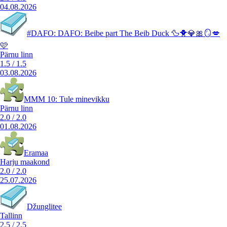
04.08.2026
#DAFO: DAFO: Beibe part The Beib Duck 🦆🐥💎🎀🪞💋
🩷
Pärnu linn
1.5
/
1.5
03.08.2026
MMM 10: Tule minevikku
Pärnu linn
2.0
/
2.0
01.08.2026
Eramaa
Harju maakond
2.0
/
2.0
25.07.2026
Džunglitee
Tallinn
2.5
/
2.5