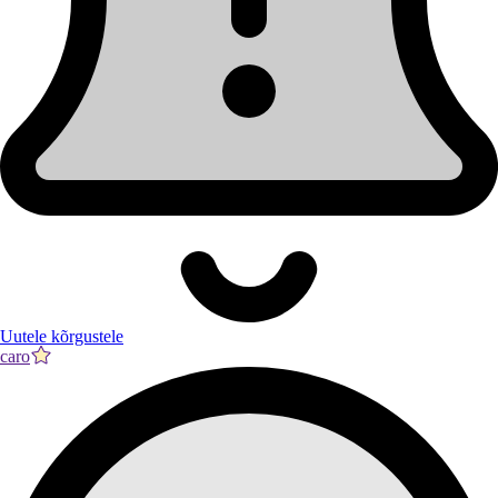
Uutele kõrgustele
caro