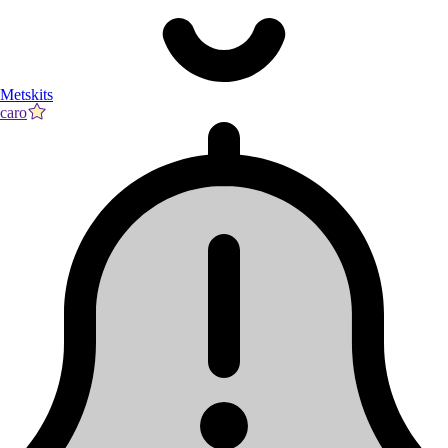
Metskits
caro