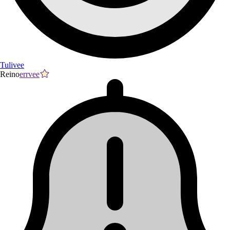
Tulivee
Reino
errvee