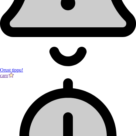
Orust tippu!
caro