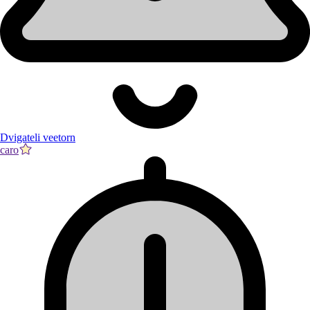
Dvigateli veetorn
caro