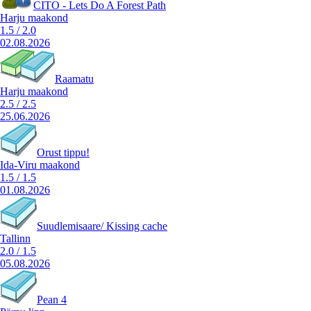
CITO - Lets Do A Forest Path
Harju maakond
1.5
/
2.0
02.08.2026
Raamatu
Harju maakond
2.5
/
2.5
25.06.2026
Orust tippu!
Ida-Viru maakond
1.5
/
1.5
01.08.2026
Suudlemisaare/ Kissing cache
Tallinn
2.0
/
1.5
05.08.2026
Pean 4