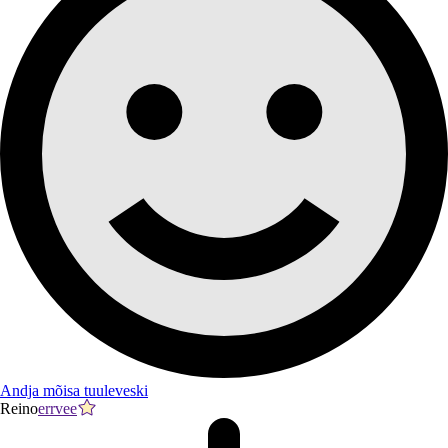
Andja mõisa tuuleveski
Reino
errvee