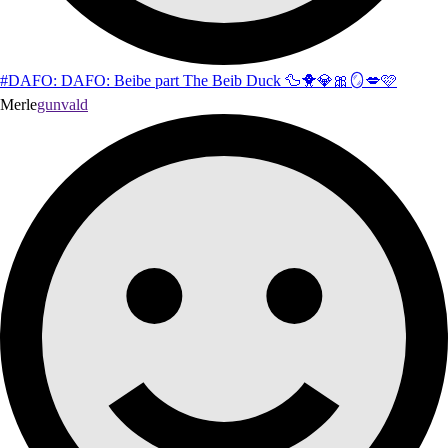
#DAFO: DAFO: Beibe part The Beib Duck 🦆🐥💎🎀🪞💋🩷
Merle
gunvald