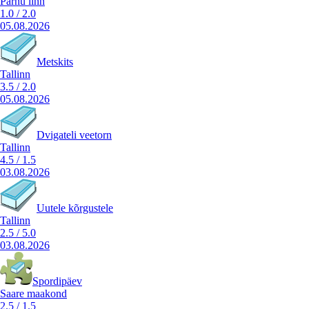
Pärnu linn
1.0
/
2.0
05.08.2026
Metskits
Tallinn
3.5
/
2.0
05.08.2026
Dvigateli veetorn
Tallinn
4.5
/
1.5
03.08.2026
Uutele kõrgustele
Tallinn
2.5
/
5.0
03.08.2026
Spordipäev
Saare maakond
2.5
/
1.5