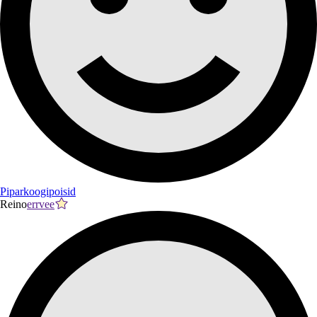
Piparkoogipoisid
Reino
errvee