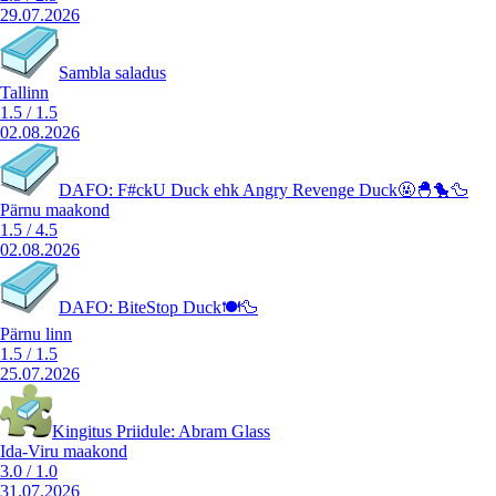
29.07.2026
Sambla saladus
Tallinn
1.5
/
1.5
02.08.2026
DAFO: F#ckU Duck ehk Angry Revenge Duck🤬🐣🐤🦆
Pärnu maakond
1.5
/
4.5
02.08.2026
DAFO: BiteStop Duck🍽️🦆
Pärnu linn
1.5
/
1.5
25.07.2026
Kingitus Priidule: Abram Glass
Ida-Viru maakond
3.0
/
1.0
31.07.2026