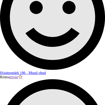
Hoiatusmärk 186 - Muud ohud
Reino
errvee