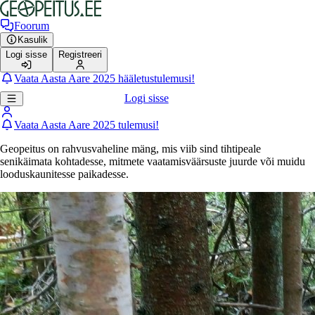
Foorum
Kasulik
Logi sisse
Registreeri
Vaata Aasta Aare 2025 hääletustulemusi!
Logi sisse
Vaata Aasta Aare 2025 tulemusi!
Geopeitus on rahvusvaheline mäng, mis viib sind tihtipeale
senikäimata kohtadesse, mitmete vaatamisväärsuste juurde või muidu
looduskaunitesse paikadesse.