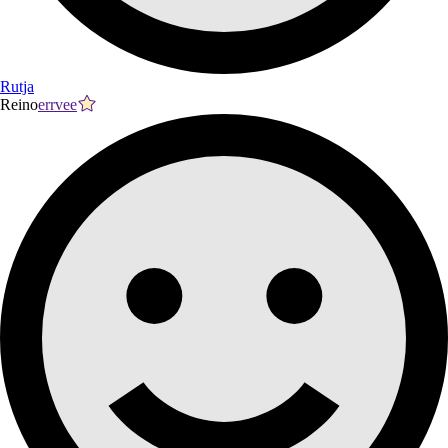
Rutja
Reino
errvee