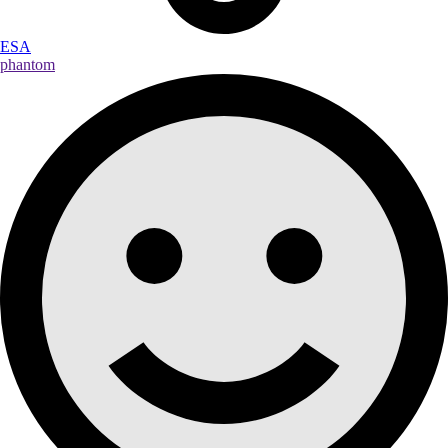
ESA
phantom