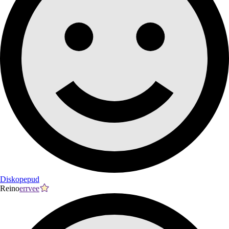
Diskopepud
Reino
errvee