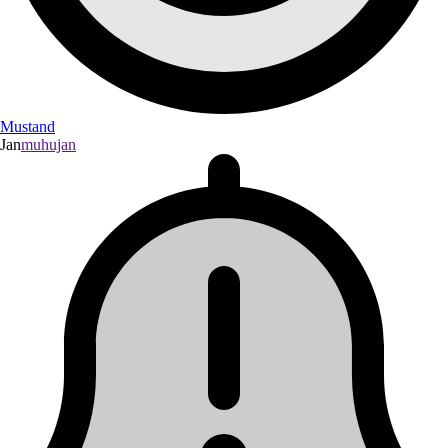
Mustand
Jan
muhujan