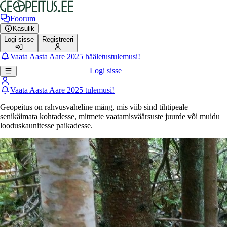
Foorum
Kasulik
Logi sisse
Registreeri
Vaata Aasta Aare 2025 hääletustulemusi!
Logi sisse
Vaata Aasta Aare 2025 tulemusi!
Geopeitus on rahvusvaheline mäng, mis viib sind tihtipeale
senikäimata kohtadesse, mitmete vaatamisväärsuste juurde või muidu
looduskaunitesse paikadesse.