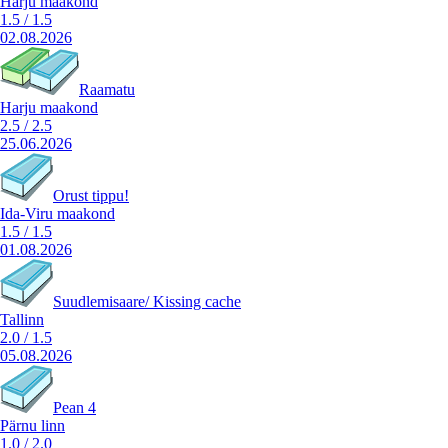
Harju maakond
1.5
/
1.5
02.08.2026
Raamatu
Harju maakond
2.5
/
2.5
25.06.2026
Orust tippu!
Ida-Viru maakond
1.5
/
1.5
01.08.2026
Suudlemisaare/ Kissing cache
Tallinn
2.0
/
1.5
05.08.2026
Pean 4
Pärnu linn
1.0
/
2.0