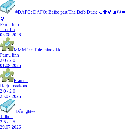
#DAFO: DAFO: Beibe part The Beib Duck 🦆🐥💎🎀🪞💋
🩷
Pärnu linn
1.5
/
1.5
03.08.2026
MMM 10: Tule minevikku
Pärnu linn
2.0
/
2.0
01.08.2026
Eramaa
Harju maakond
2.0
/
2.0
25.07.2026
Džunglitee
Tallinn
2.5
/
2.5
29.07.2026