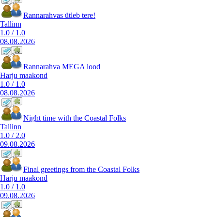
Rannarahvas ütleb tere!
Tallinn
1.0
/
1.0
08.08.2026
Rannarahva MEGA lood
Harju maakond
1.0
/
1.0
08.08.2026
Night time with the Coastal Folks
Tallinn
1.0
/
2.0
09.08.2026
Final greetings from the Coastal Folks
Harju maakond
1.0
/
1.0
09.08.2026