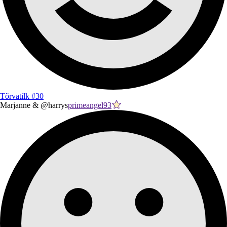
Tõrvatilk #30
Marjanne & @harrys
primeangel93