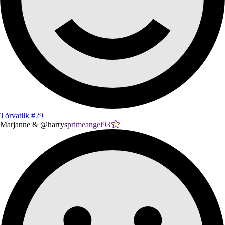
Tõrvatilk #29
Marjanne & @harrys
primeangel93