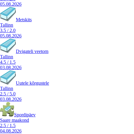
05.08.2026
Metskits
Tallinn
3.5
/
2.0
05.08.2026
Dvigateli veetorn
Tallinn
4.5
/
1.5
03.08.2026
Uutele kõrgustele
Tallinn
2.5
/
5.0
03.08.2026
Spordipäev
Saare maakond
2.5
/
1.5
04.08.2026