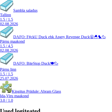
Sambla saladus
Tallinn
1.5
/
1.5
02.08.2026
DAFO: F#ckU Duck ehk Angry Revenge Duck🤬🐣🐤🦆
Pärnu maakond
1.5
/
4.5
02.08.2026
DAFO: BiteStop Duck🍽️🦆
Pärnu linn
1.5
/
1.5
25.07.2026
Kingitus Priidule: Abram Glass
Ida-Viru maakond
3.0
/
1.0
Uued logiteated