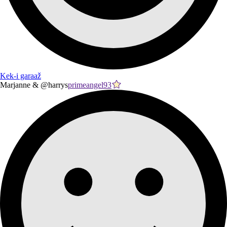
Kek-i garaaž
Marjanne & @harrys
primeangel93