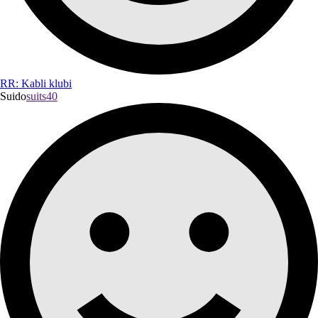
RR: Kabli klubi
Suido
suits40