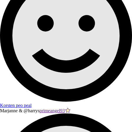
Korsten peo peal
Marjanne & @harrys
primeangel93