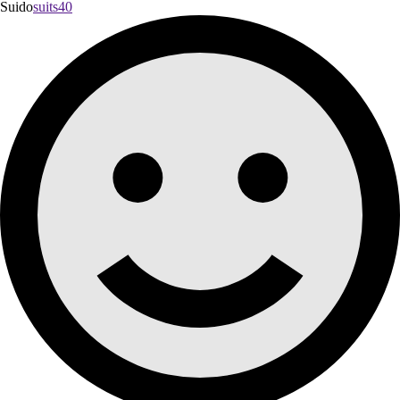
Suido
suits40