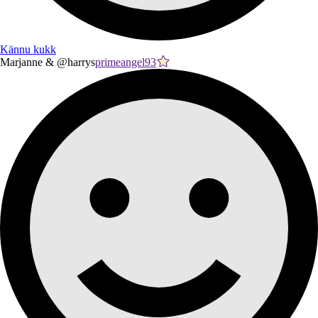
Kännu kukk
Marjanne & @harrys
primeangel93