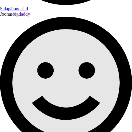
Salapärane sild
Joonas
bigdaddy