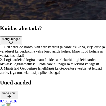
Kuidas alustada?
Mängureeglid
1
.
Otsi aare
Loo konto, vali aare kaardilt ja aarde asukoha, kirjelduse ja
vajadusel ka peidukoha vihje leiad aarde küljes. Mine nüüd kohale ja
vaata, kas leiad!
2
.
Logi aardeleid logiraamatus
Leides aardekarbi, logi leid aardes
olevasse logiraamatusse. Peida aare nii nagu sa ta leidsid ka tagasi!
3
.
Märgi leid Geopeituse lehel
Märgi ka Geopeituse veebis, et leidsid
aarde, jaga oma elamusi ja pilte teistega!
Uued aarded
Näita kõiki
07.08.2026