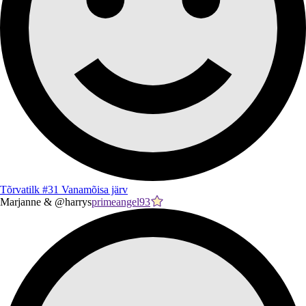
Tõrvatilk #31 Vanamõisa järv
Marjanne & @harrys
primeangel93