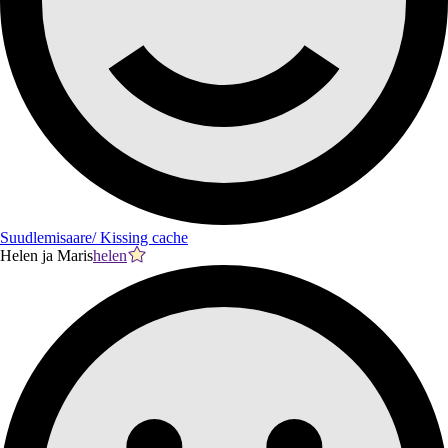
Suudlemisaare/ Kissing cache
Helen ja Maris
helen