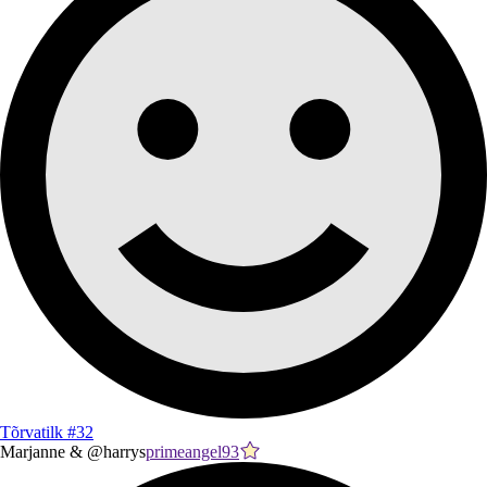
Tõrvatilk #32
Marjanne & @harrys
primeangel93