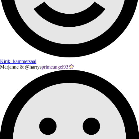
Kirik- kammersaal
Marjanne & @harrys
primeangel93