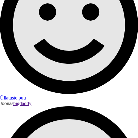
Üllatuste puu
Joonas
bigdaddy