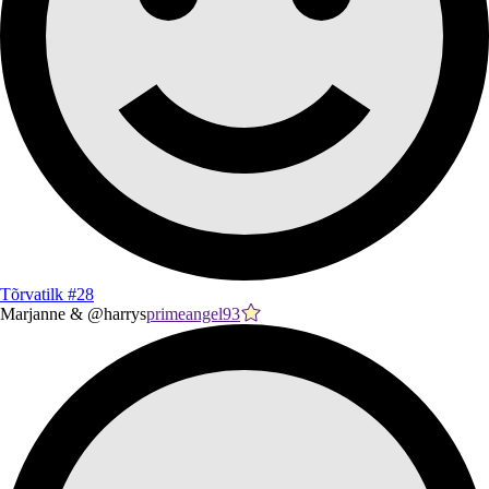
Tõrvatilk #28
Marjanne & @harrys
primeangel93