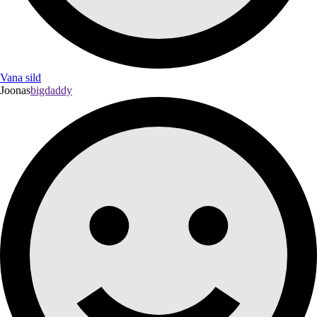
Vana sild
Joonas
bigdaddy