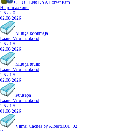
CITO - Lets Do A Forest Path
Harju maakond
1.5
/
2.0
02.08.2026
Muuga koolimaja
Lääne-Viru maakond
1.5
/
1.5
02.08.2026
Muuga tuulik
Lääne-Viru maakond
1.5
/
1.5
02.08.2026
Puusepa
Lääne-Viru maakond
1.5
/
1.5
01.08.2026
Viimsi Caches by Albert1601- 02