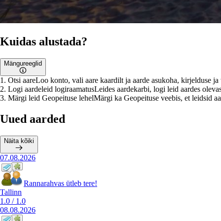
Kuidas alustada?
Mängureeglid
1
.
Otsi aare
Loo konto, vali aare kaardilt ja aarde asukoha, kirjelduse j
2
.
Logi aardeleid logiraamatus
Leides aardekarbi, logi leid aardes olevas
3
.
Märgi leid Geopeituse lehel
Märgi ka Geopeituse veebis, et leidsid aar
Uued aarded
Näita kõiki
07.08.2026
Rannarahvas ütleb tere!
Tallinn
1.0
/
1.0
08.08.2026