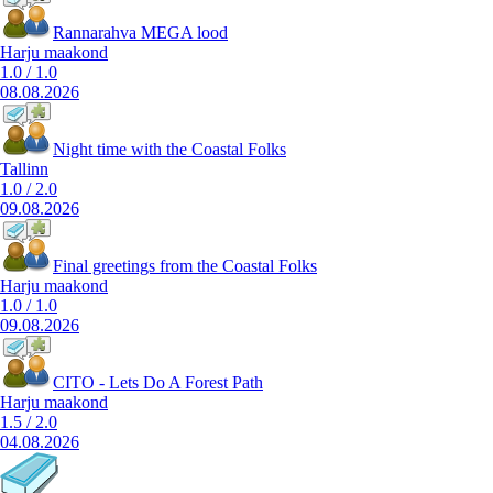
Rannarahva MEGA lood
Harju maakond
1.0
/
1.0
08.08.2026
Night time with the Coastal Folks
Tallinn
1.0
/
2.0
09.08.2026
Final greetings from the Coastal Folks
Harju maakond
1.0
/
1.0
09.08.2026
CITO - Lets Do A Forest Path
Harju maakond
1.5
/
2.0
04.08.2026