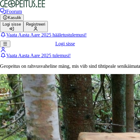
Foorum
Kasulik
Logi sisse
Registreeri
Vaata Aasta Aare 2025 hääletustulemusi!
Logi sisse
Vaata Aasta Aare 2025 tulemusi!
Geopeitus on rahvusvaheline mäng, mis viib sind tihtipeale senikäimat