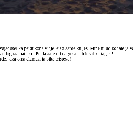
a vajadusel ka peidukoha vihje leiad aarde küljes. Mine nüüd kohale ja va
se logiraamatusse. Peida aare nii nagu sa ta leidsid ka tagasi!
de, jaga oma elamusi ja pilte teistega!