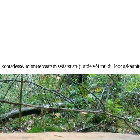
a kohtadesse, mitmete vaatamisväärsuste juurde või muidu looduskaunit