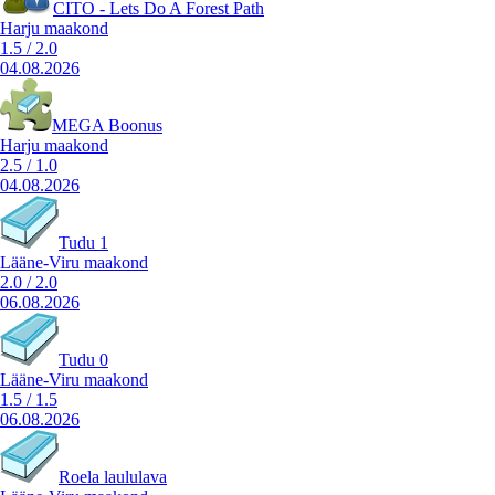
CITO - Lets Do A Forest Path
Harju maakond
1.5
/
2.0
04.08.2026
MEGA Boonus
Harju maakond
2.5
/
1.0
04.08.2026
Tudu 1
Lääne-Viru maakond
2.0
/
2.0
06.08.2026
Tudu 0
Lääne-Viru maakond
1.5
/
1.5
06.08.2026
Roela laululava