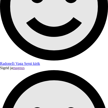
Radoneži Vaga Sergi kirik
Sigrid ja
magnus