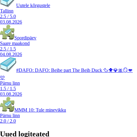
Uutele kõrgustele
Tallinn
2.5
/
5.0
03.08.2026
Spordipäev
Saare maakond
2.5
/
1.5
04.08.2026
#DAFO: DAFO: Beibe part The Beib Duck 🦆🐥💎🎀🪞💋
🩷
Pärnu linn
1.5
/
1.5
03.08.2026
MMM 10: Tule minevikku
Pärnu linn
2.0
/
2.0
Uued logiteated