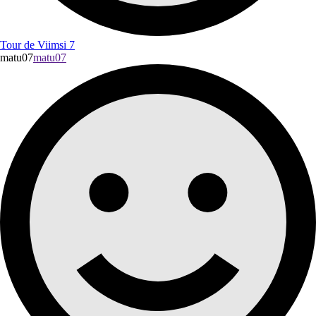
Tour de Viimsi 7
matu07
matu07