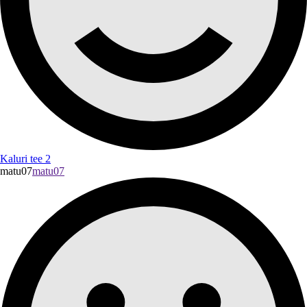
Kaluri tee 2
matu07
matu07