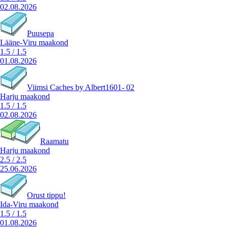
02.08.2026
Puusepa
Lääne-Viru maakond
1.5
/
1.5
01.08.2026
Viimsi Caches by Albert1601- 02
Harju maakond
1.5
/
1.5
02.08.2026
Raamatu
Harju maakond
2.5
/
2.5
25.06.2026
Orust tippu!
Ida-Viru maakond
1.5
/
1.5
01.08.2026