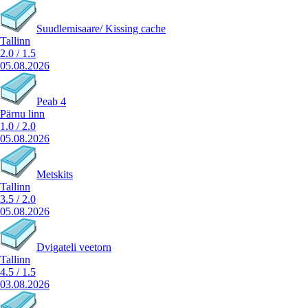
Suudlemisaare/ Kissing cache
Tallinn
2.0
/
1.5
05.08.2026
Peab 4
Pärnu linn
1.0
/
2.0
05.08.2026
Metskits
Tallinn
3.5
/
2.0
05.08.2026
Dvigateli veetorn
Tallinn
4.5
/
1.5
03.08.2026