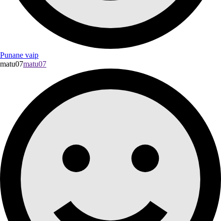
Punane vaip
matu07
matu07