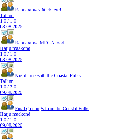
Rannarahvas ütleb tere!
Tallinn
1.0
/
1.0
08.08.2026
Rannarahva MEGA lood
Harju maakond
1.0
/
1.0
08.08.2026
Night time with the Coastal Folks
Tallinn
1.0
/
2.0
09.08.2026
Final greetings from the Coastal Folks
Harju maakond
1.0
/
1.0
09.08.2026