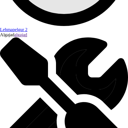
Lehmapelgur 2
Algajad
algajad