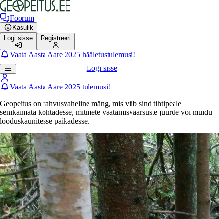
Foorum
Kasulik
Logi sisse
Registreeri
Vaata Aasta Aare 2025 hääletustulemusi!
Logi sisse
Vaata Aasta Aare 2025 tulemusi!
Geopeitus on rahvusvaheline mäng, mis viib sind tihtipeale
senikäimata kohtadesse, mitmete vaatamisväärsuste juurde või muidu
looduskaunitesse paikadesse.