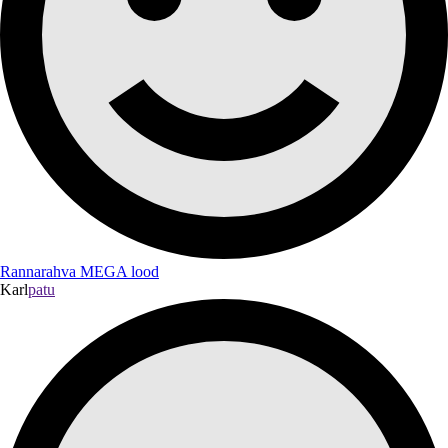
Rannarahva MEGA lood
Karl
patu