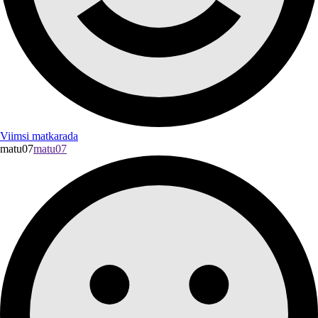
Viimsi matkarada
matu07
matu07