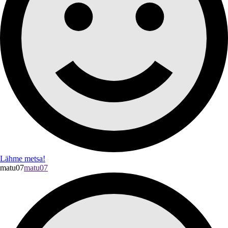
Lähme metsa!
matu07
matu07