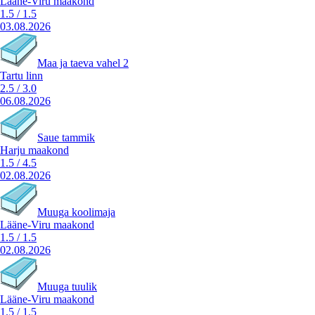
Lääne-Viru maakond
1.5
/
1.5
03.08.2026
Maa ja taeva vahel 2
Tartu linn
2.5
/
3.0
06.08.2026
Saue tammik
Harju maakond
1.5
/
4.5
02.08.2026
Muuga koolimaja
Lääne-Viru maakond
1.5
/
1.5
02.08.2026
Muuga tuulik
Lääne-Viru maakond
1.5
/
1.5