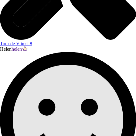
Tour de Viimsi 8
Helen
helen