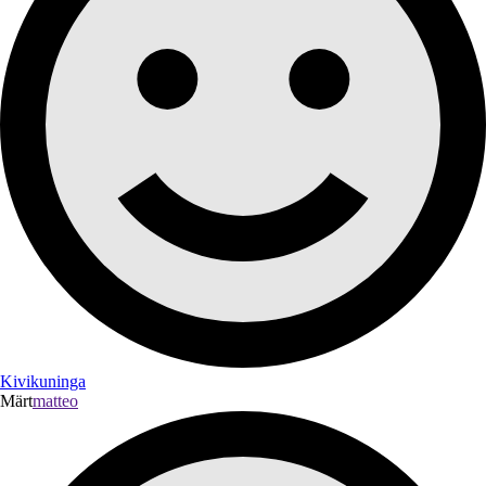
Kivikuninga
Märt
matteo