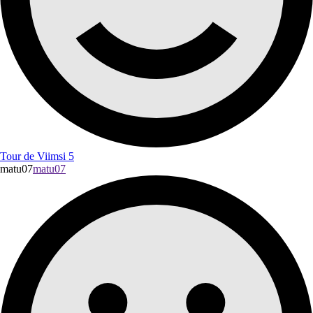
Tour de Viimsi 5
matu07
matu07