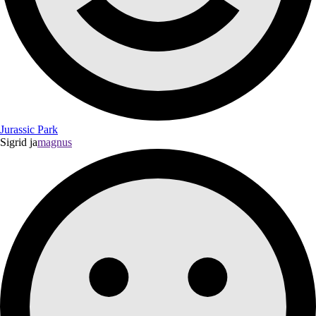
Jurassic Park
Sigrid ja
magnus