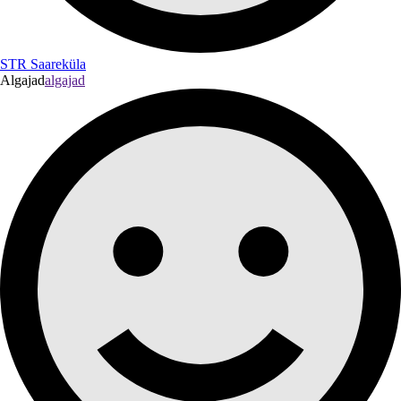
STR Saareküla
Algajad
algajad