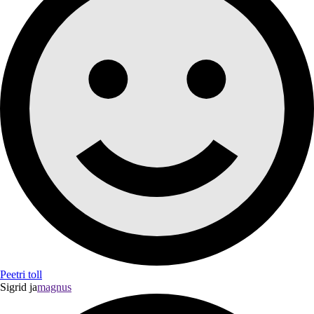
Peetri toll
Sigrid ja
magnus