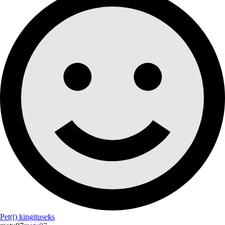
Pet(t) kingituseks