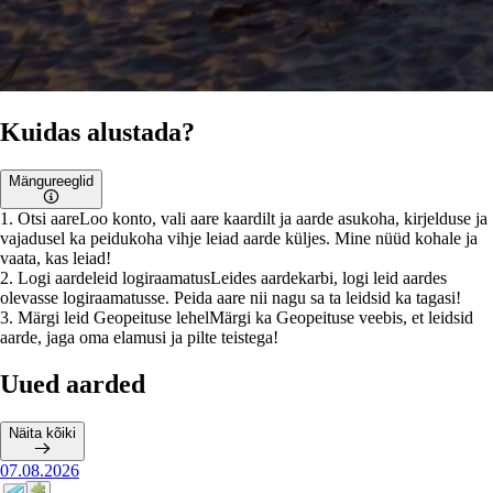
Kuidas alustada?
Mängureeglid
1
.
Otsi aare
Loo konto, vali aare kaardilt ja aarde asukoha, kirjelduse ja
vajadusel ka peidukoha vihje leiad aarde küljes. Mine nüüd kohale ja
vaata, kas leiad!
2
.
Logi aardeleid logiraamatus
Leides aardekarbi, logi leid aardes
olevasse logiraamatusse. Peida aare nii nagu sa ta leidsid ka tagasi!
3
.
Märgi leid Geopeituse lehel
Märgi ka Geopeituse veebis, et leidsid
aarde, jaga oma elamusi ja pilte teistega!
Uued aarded
Näita kõiki
07.08.2026