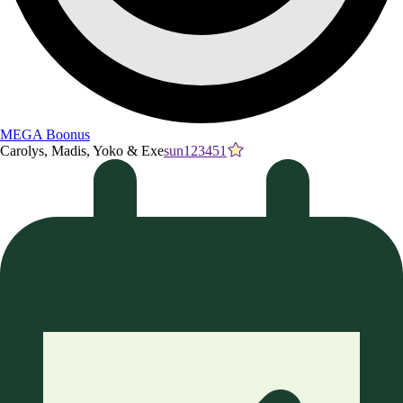
MEGA Boonus
Carolys, Madis, Yoko & Exe
sun123451