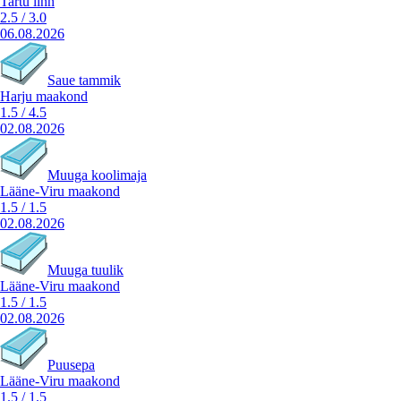
Tartu linn
2.5
/
3.0
06.08.2026
Saue tammik
Harju maakond
1.5
/
4.5
02.08.2026
Muuga koolimaja
Lääne-Viru maakond
1.5
/
1.5
02.08.2026
Muuga tuulik
Lääne-Viru maakond
1.5
/
1.5
02.08.2026
Puusepa
Lääne-Viru maakond
1.5
/
1.5