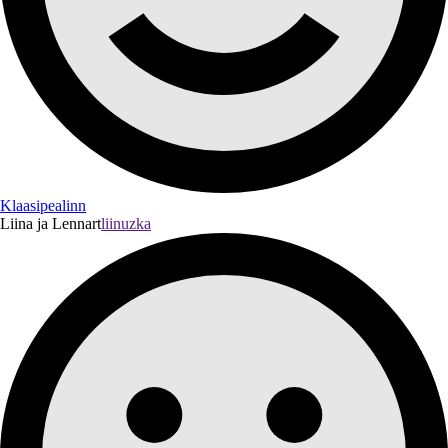
Klaasipealinn
Liina ja Lennart
liinuzka