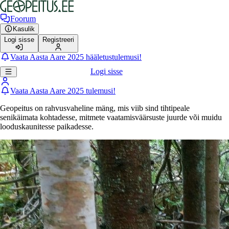
Foorum
Kasulik
Logi sisse
Registreeri
Vaata Aasta Aare 2025 hääletustulemusi!
Logi sisse
Vaata Aasta Aare 2025 tulemusi!
Geopeitus on rahvusvaheline mäng, mis viib sind tihtipeale
senikäimata kohtadesse, mitmete vaatamisväärsuste juurde või muidu
looduskaunitesse paikadesse.