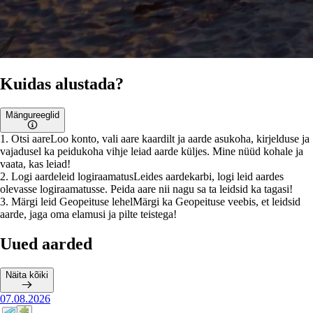
Kuidas alustada?
Mängureeglid
1
.
Otsi aare
Loo konto, vali aare kaardilt ja aarde asukoha, kirjelduse ja
vajadusel ka peidukoha vihje leiad aarde küljes. Mine nüüd kohale ja
vaata, kas leiad!
2
.
Logi aardeleid logiraamatus
Leides aardekarbi, logi leid aardes
olevasse logiraamatusse. Peida aare nii nagu sa ta leidsid ka tagasi!
3
.
Märgi leid Geopeituse lehel
Märgi ka Geopeituse veebis, et leidsid
aarde, jaga oma elamusi ja pilte teistega!
Uued aarded
Näita kõiki
07.08.2026