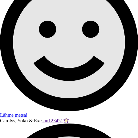
Lähme metsa!
Carolys, Yoko & Exe
sun123451