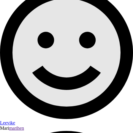
Leevike
Mari
marihen