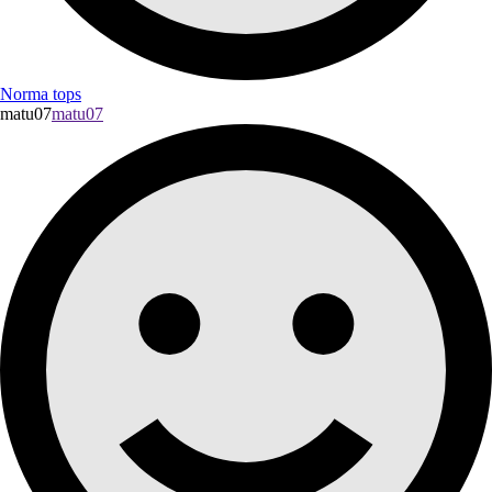
Norma tops
matu07
matu07