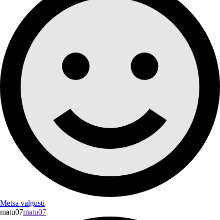
Metsa valgusti
matu07
matu07