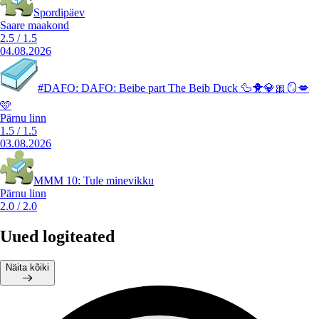
Spordipäev
Saare maakond
2.5
/
1.5
04.08.2026
#DAFO: DAFO: Beibe part The Beib Duck 🦆🐥💎🎀🪞💋
🩷
Pärnu linn
1.5
/
1.5
03.08.2026
MMM 10: Tule minevikku
Pärnu linn
2.0
/
2.0
Uued logiteated
Näita kõiki