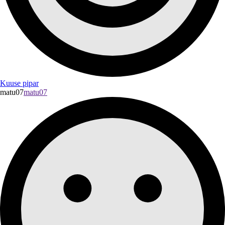
Kuuse pipar
matu07
matu07