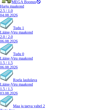
MEGA Boonus
Harju maakond
2.5
/
1.0
04.08.2026
Tudu 1
Lääne-Viru maakond
2.0
/
2.0
06.08.2026
Tudu 0
Lääne-Viru maakond
1.5
/
1.5
06.08.2026
Roela laululava
Lääne-Viru maakond
1.5
/
1.5
03.08.2026
Maa ja taeva vahel 2