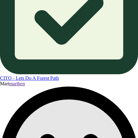
CITO - Lets Do A Forest Path
Mari
marihen