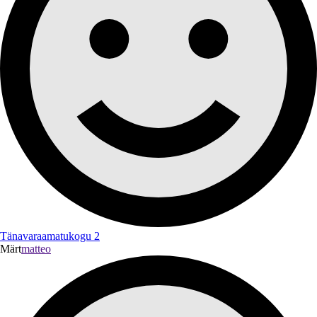
Tänavaraamatukogu 2
Märt
matteo