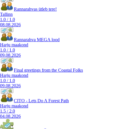
Rannarahvas ütleb tere!
Tallinn
1.0
/
1.0
08.08.2026
Rannarahva MEGA lood
Harju maakond
1.0
/
1.0
09.08.2026
Final greetings from the Coastal Folks
Harju maakond
1.0
/
1.0
09.08.2026
CITO - Lets Do A Forest Path
Harju maakond
1.5
/
2.0
04.08.2026