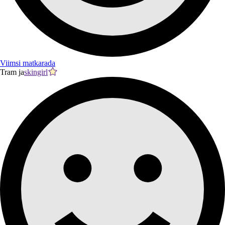
Viimsi matkarada
Tram ja
skingirl