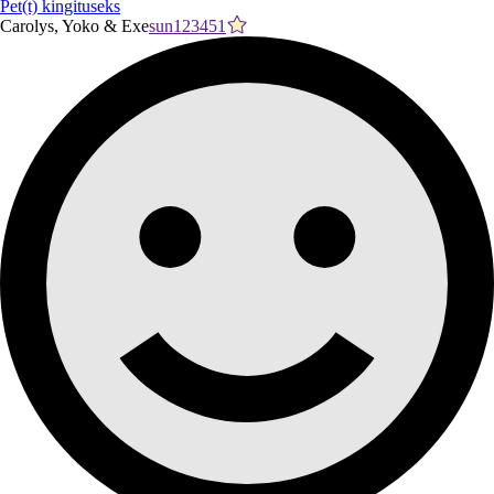
Pet(t) kingituseks
Carolys, Yoko & Exe
sun123451