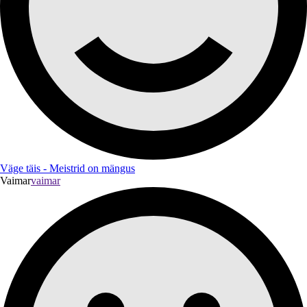
Väge täis - Meistrid on mängus
Vaimar
vaimar