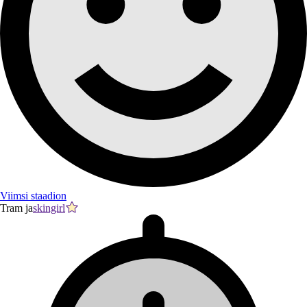
Viimsi staadion
Tram ja
skingirl