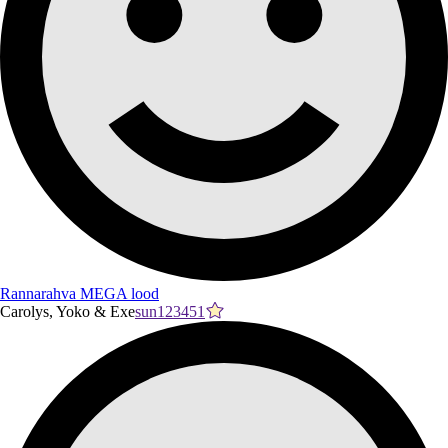
Rannarahva MEGA lood
Carolys, Yoko & Exe
sun123451