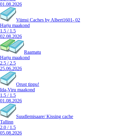
01.08.2026
Viimsi Caches by Albert1601- 02
Harju maakond
1.5
/
1.5
02.08.2026
Raamatu
Harju maakond
2.5
/
2.5
25.06.2026
Orust tippu!
Ida-Viru maakond
1.5
/
1.5
01.08.2026
Suudlemisaare/ Kissing cache
Tallinn
2.0
/
1.5
05.08.2026