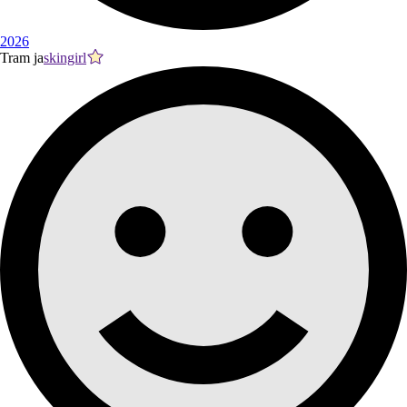
2026
Tram ja
skingirl