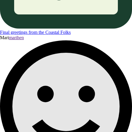
Final greetings from the Coastal Folks
Mari
marihen