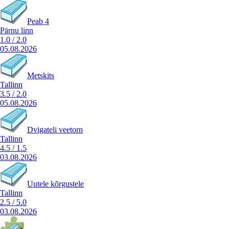
Peab 4
Pärnu linn
1.0
/
2.0
05.08.2026
Metskits
Tallinn
3.5
/
2.0
05.08.2026
Dvigateli veetorn
Tallinn
4.5
/
1.5
03.08.2026
Uutele kõrgustele
Tallinn
2.5
/
5.0
03.08.2026