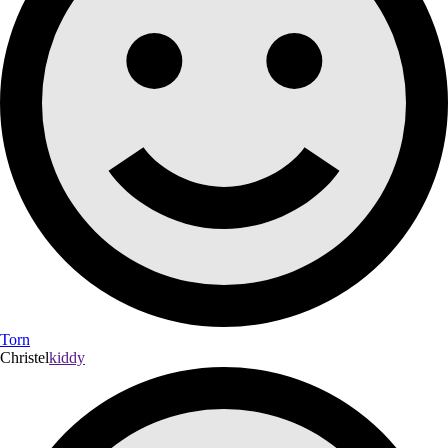
Torn
Christel
kiddy