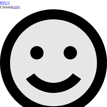
RP2/3
Christel
kiddy