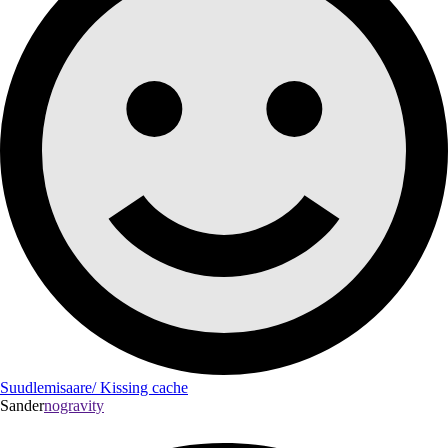
Suudlemisaare/ Kissing cache
Sander
nogravity