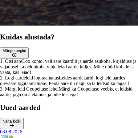
Kuidas alustada?
Mängureeglid
1
.
Otsi aare
Loo konto, vali aare kaardilt ja aarde asukoha, kirjelduse ja
vajadusel ka peidukoha vihje leiad aarde küljes. Mine nüüd kohale ja
vaata, kas leiad!
2
.
Logi aardeleid logiraamatus
Leides aardekarbi, logi leid aardes
olevasse logiraamatusse. Peida aare nii nagu sa ta leidsid ka tagasi!
3
.
Märgi leid Geopeituse lehel
Märgi ka Geopeituse veebis, et leidsid
aarde, jaga oma elamusi ja pilte teistega!
Uued aarded
Näita kõiki
08.08.2026