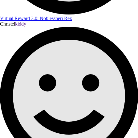
Virtual Reward 3.0: Noblessneri Rex
Christel
kiddy