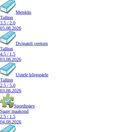
Metskits
Tallinn
3.5
/
2.0
05.08.2026
Dvigateli veetorn
Tallinn
4.5
/
1.5
03.08.2026
Uutele kõrgustele
Tallinn
2.5
/
5.0
03.08.2026
Spordipäev
Saare maakond
2.5
/
1.5
04.08.2026