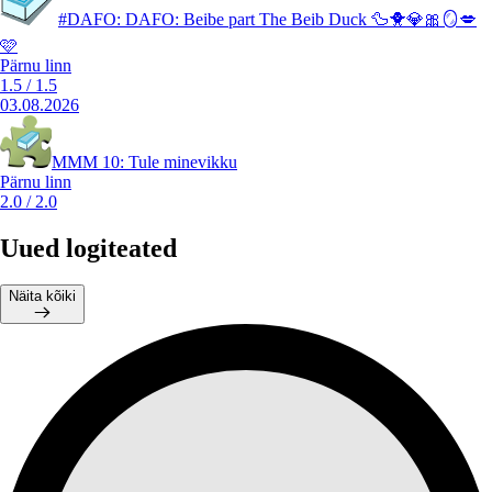
#DAFO: DAFO: Beibe part The Beib Duck 🦆🐥💎🎀🪞💋
🩷
Pärnu linn
1.5
/
1.5
03.08.2026
MMM 10: Tule minevikku
Pärnu linn
2.0
/
2.0
Uued logiteated
Näita kõiki