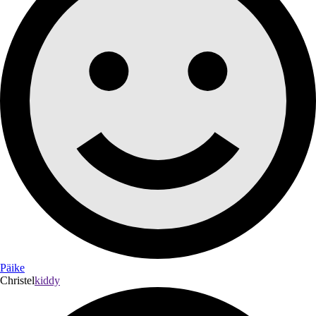
Päike
Christel
kiddy