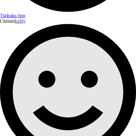
Tüdruku õnn
Christel
kiddy