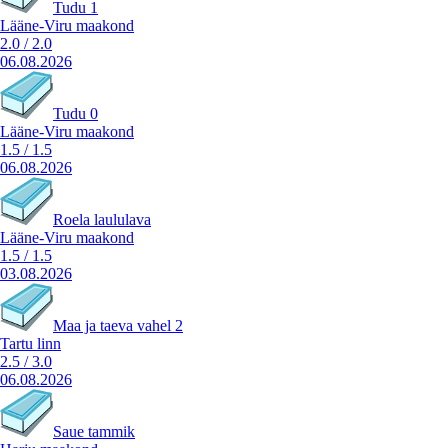
Tudu 1
Lääne-Viru maakond
2.0
/
2.0
06.08.2026
Tudu 0
Lääne-Viru maakond
1.5
/
1.5
06.08.2026
Roela laululava
Lääne-Viru maakond
1.5
/
1.5
03.08.2026
Maa ja taeva vahel 2
Tartu linn
2.5
/
3.0
06.08.2026
Saue tammik