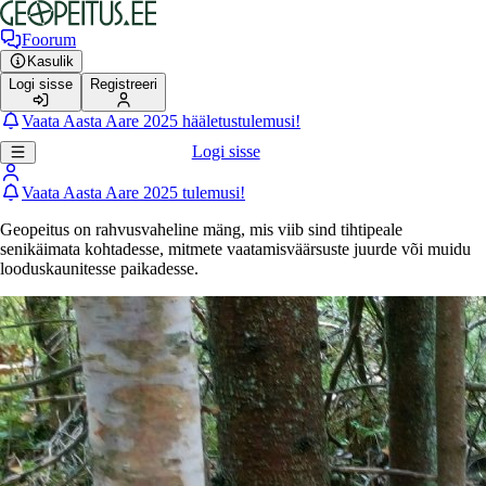
Foorum
Kasulik
Logi sisse
Registreeri
Vaata Aasta Aare 2025 hääletustulemusi!
Logi sisse
Vaata Aasta Aare 2025 tulemusi!
Geopeitus on rahvusvaheline mäng, mis viib sind tihtipeale
senikäimata kohtadesse, mitmete vaatamisväärsuste juurde või muidu
looduskaunitesse paikadesse.