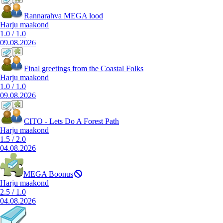
Rannarahva MEGA lood
Harju maakond
1.0
/
1.0
09.08.2026
Final greetings from the Coastal Folks
Harju maakond
1.0
/
1.0
09.08.2026
CITO - Lets Do A Forest Path
Harju maakond
1.5
/
2.0
04.08.2026
MEGA Boonus
Harju maakond
2.5
/
1.0
04.08.2026