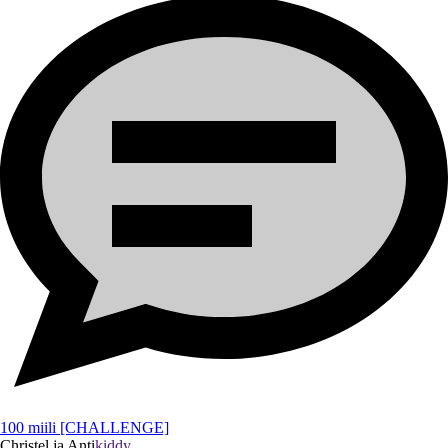
100 miili [CHALLENGE]
Christel ja Anti
kiddy