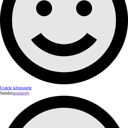
Uutele kõrgustele
Sander
nogravity