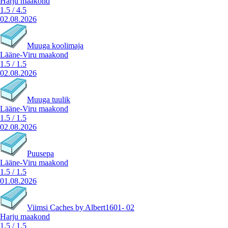
Harju maakond
1.5
/
4.5
02.08.2026
Muuga koolimaja
Lääne-Viru maakond
1.5
/
1.5
02.08.2026
Muuga tuulik
Lääne-Viru maakond
1.5
/
1.5
02.08.2026
Puusepa
Lääne-Viru maakond
1.5
/
1.5
01.08.2026
Viimsi Caches by Albert1601- 02
Harju maakond
1.5
/
1.5