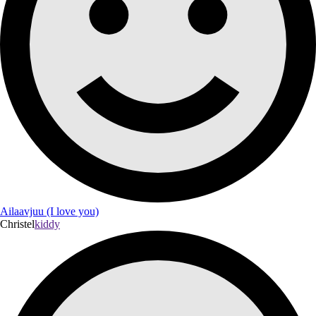
Ailaavjuu (I love you)
Christel
kiddy