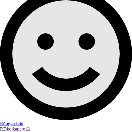
Rõngasristid
RD
kotkapere