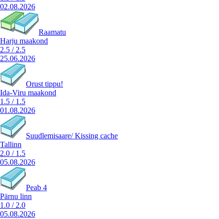
02.08.2026
Raamatu
Harju maakond
2.5
/
2.5
25.06.2026
Orust tippu!
Ida-Viru maakond
1.5
/
1.5
01.08.2026
Suudlemisaare/ Kissing cache
Tallinn
2.0
/
1.5
05.08.2026
Peab 4
Pärnu linn
1.0
/
2.0
05.08.2026