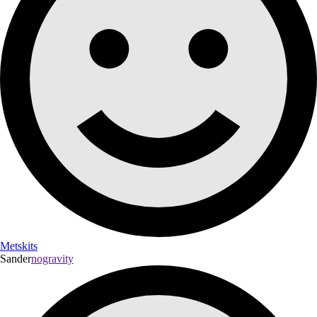
Metskits
Sander
nogravity