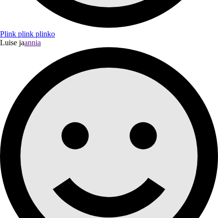
Plink plink plinko
Luise ja
annia