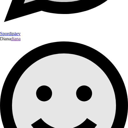
Spordipäev
Diana
diana