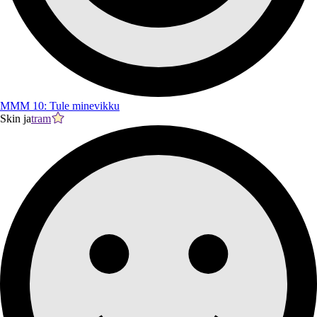
MMM 10: Tule minevikku
Skin ja
tram