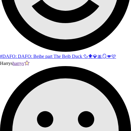
#DAFO: DAFO: Beibe part The Beib Duck 🦆🐥💎🎀🪞💋🩷
Harrys
harrys