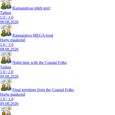
Rannarahvas ütleb tere!
Tallinn
1.0
/
1.0
08.08.2026
Rannarahva MEGA lood
Harju maakond
1.0
/
1.0
08.08.2026
Night time with the Coastal Folks
Tallinn
1.0
/
2.0
09.08.2026
Final greetings from the Coastal Folks
Harju maakond
1.0
/
1.0
09.08.2026