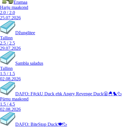
Eramaa
Harju maakond
2.0
/
2.0
25.07.2026
Džunglitee
Tallinn
2.5
/
2.5
29.07.2026
Sambla saladus
Tallinn
1.5
/
1.5
02.08.2026
DAFO: F#ckU Duck ehk Angry Revenge Duck🤬🐣🐤🦆
Pärnu maakond
1.5
/
4.5
02.08.2026
DAFO: BiteStop Duck🍽️🦆