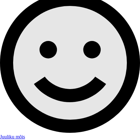
Juuliku mõis