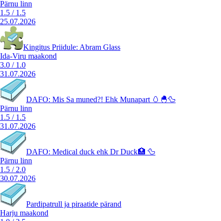
Pärnu linn
1.5
/
1.5
25.07.2026
Kingitus Priidule: Abram Glass
Ida-Viru maakond
3.0
/
1.0
31.07.2026
DAFO: Mis Sa muned?! Ehk Munapart 🥚🐣🦆
Pärnu linn
1.5
/
1.5
31.07.2026
DAFO: Medical duck ehk Dr Duck🏥 🦆
Pärnu linn
1.5
/
2.0
30.07.2026
Pardipatrull ja piraatide pärand
Harju maakond