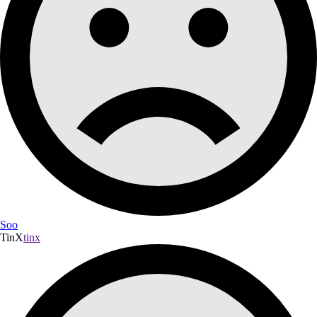
Soo
TinX
tinx