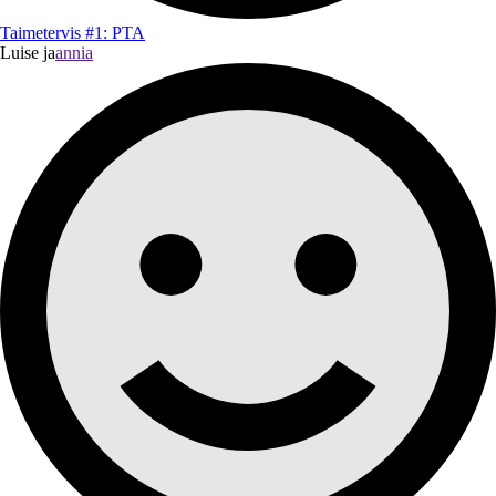
Taimetervis #1: PTA
Luise ja
annia