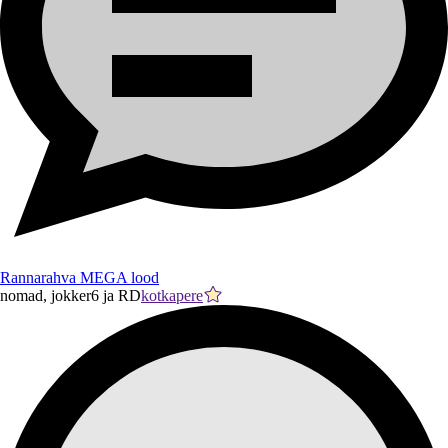
Rannarahva MEGA lood
nomad, jokker6 ja RD
kotkapere