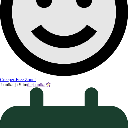
Creeper-Free Zone!
Jaanika ja Siim
thejaanika