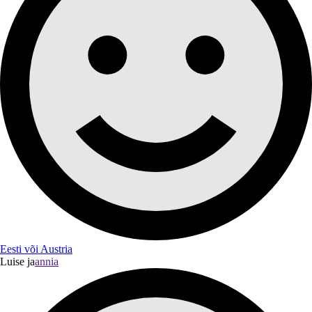
Eesti või Austria
Luise ja
annia