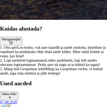
Kuidas alustada?
Mängureeglid
1
.
Otsi aare
Loo konto, vali aare kaardilt ja aarde asukoha, kirjelduse ja
vajadusel ka peidukoha vihje leiad aarde küljes. Mine nüüd kohale ja
vaata, kas leiad!
2
.
Logi aardeleid logiraamatus
Leides aardekarbi, logi leid aardes
olevasse logiraamatusse. Peida aare nii nagu sa ta leidsid ka tagasi!
3
.
Märgi leid Geopeituse lehel
Märgi ka Geopeituse veebis, et leidsid
aarde, jaga oma elamusi ja pilte teistega!
Uued aarded
Näita kõiki
07.08.2026