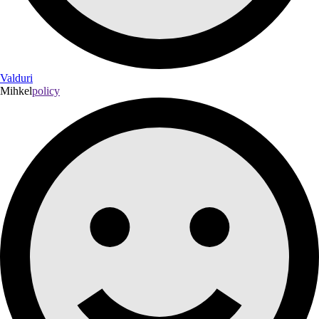
Valduri
Mihkel
policy