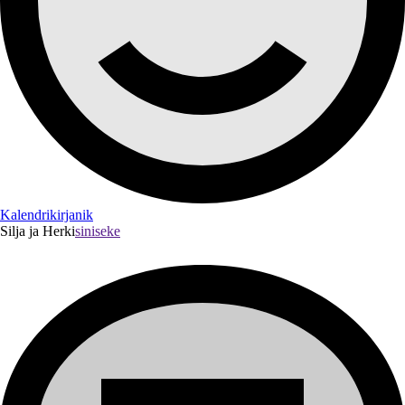
Kalendrikirjanik
Silja ja Herki
siniseke