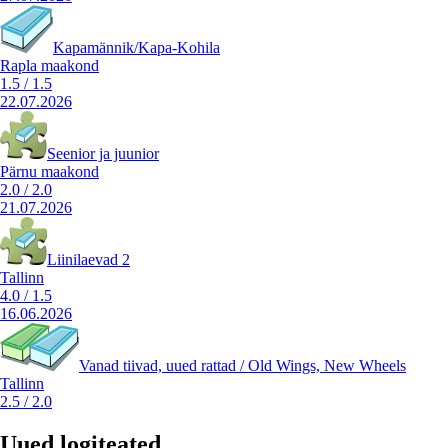
Kapamännik/Kapa-Kohila
Rapla maakond
1.5
/
1.5
22.07.2026
Seenior ja juunior
Pärnu maakond
2.0
/
2.0
21.07.2026
Liinilaevad 2
Tallinn
4.0
/
1.5
16.06.2026
Vanad tiivad, uued rattad / Old Wings, New Wheels
Tallinn
2.5
/
2.0
Uued logiteated