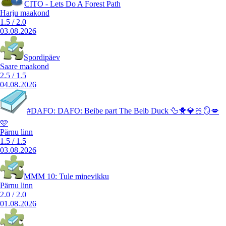
CITO - Lets Do A Forest Path
Harju maakond
1.5
/
2.0
03.08.2026
Spordipäev
Saare maakond
2.5
/
1.5
04.08.2026
#DAFO: DAFO: Beibe part The Beib Duck 🦆🐥💎🎀🪞💋
🩷
Pärnu linn
1.5
/
1.5
03.08.2026
MMM 10: Tule minevikku
Pärnu linn
2.0
/
2.0
01.08.2026