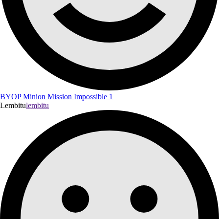
BYOP Minion Mission Impossible 1
Lembitu
lembitu