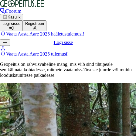
Foorum
Kasulik
Logi sisse
Registreeri
Vaata Aasta Aare 2025 hääletustulemusi!
Logi sisse
Vaata Aasta Aare 2025 tulemusi!
Geopeitus on rahvusvaheline mäng, mis viib sind tihtipeale
senikäimata kohtadesse, mitmete vaatamisväärsuste juurde või muidu
looduskaunitesse paikadesse.