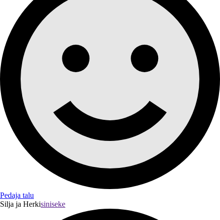
Pedaja talu
Silja ja Herki
siniseke