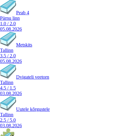
Peab 4
Pärnu linn
1.0
/
2.0
05.08.2026
Metskits
Tallinn
3.5
/
2.0
05.08.2026
Dvigateli veetorn
Tallinn
4.5
/
1.5
03.08.2026
Uutele kõrgustele
Tallinn
2.5
/
5.0
03.08.2026