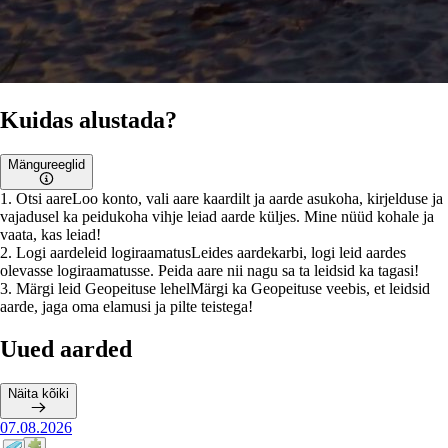
Kuidas alustada?
Mängureeglid
1
.
Otsi aare
Loo konto, vali aare kaardilt ja aarde asukoha, kirjelduse ja
vajadusel ka peidukoha vihje leiad aarde küljes. Mine nüüd kohale ja
vaata, kas leiad!
2
.
Logi aardeleid logiraamatus
Leides aardekarbi, logi leid aardes
olevasse logiraamatusse. Peida aare nii nagu sa ta leidsid ka tagasi!
3
.
Märgi leid Geopeituse lehel
Märgi ka Geopeituse veebis, et leidsid
aarde, jaga oma elamusi ja pilte teistega!
Uued aarded
Näita kõiki
07.08.2026