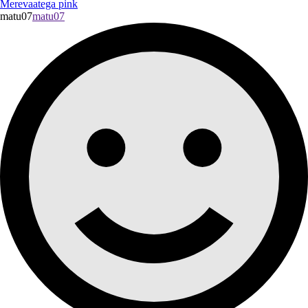
Merevaatega pink
matu07
matu07