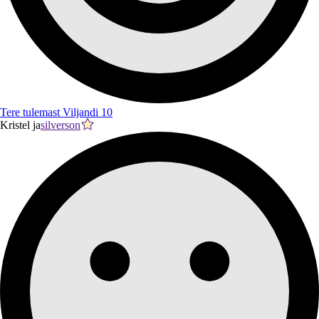
Tere tulemast Viljandi 10
Kristel ja
silverson