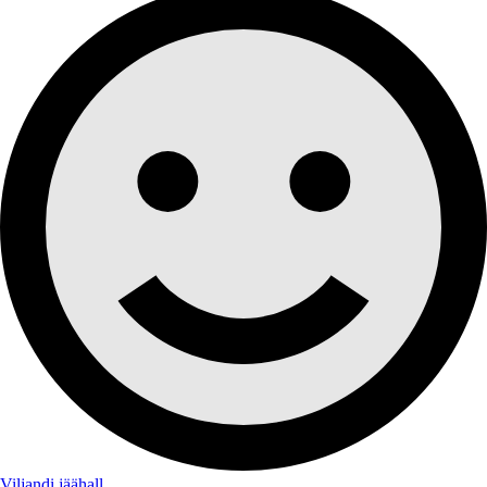
Viljandi jäähall