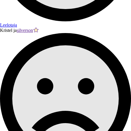
Leelotaja
Kristel ja
silverson