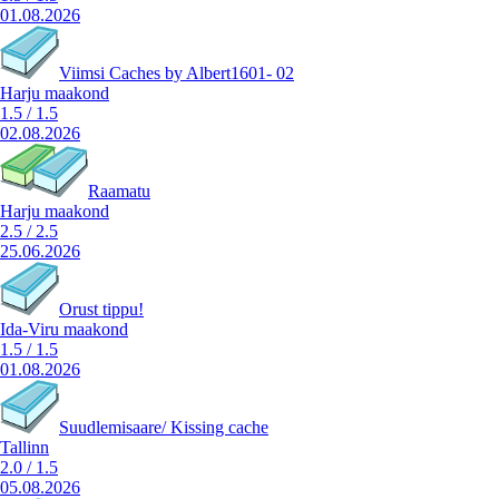
01.08.2026
Viimsi Caches by Albert1601- 02
Harju maakond
1.5
/
1.5
02.08.2026
Raamatu
Harju maakond
2.5
/
2.5
25.06.2026
Orust tippu!
Ida-Viru maakond
1.5
/
1.5
01.08.2026
Suudlemisaare/ Kissing cache
Tallinn
2.0
/
1.5
05.08.2026