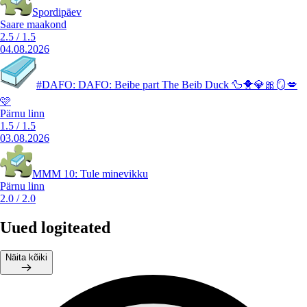
Spordipäev
Saare maakond
2.5
/
1.5
04.08.2026
#DAFO: DAFO: Beibe part The Beib Duck 🦆🐥💎🎀🪞💋
🩷
Pärnu linn
1.5
/
1.5
03.08.2026
MMM 10: Tule minevikku
Pärnu linn
2.0
/
2.0
Uued logiteated
Näita kõiki