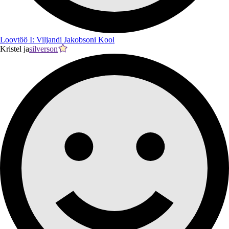
Loovtöö I: Viljandi Jakobsoni Kool
Kristel ja
silverson