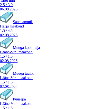
Tartu linn
2.5
/
3.0
06.08.2026
Saue tammik
Harju maakond
1.5
/
4.5
02.08.2026
Muuga koolimaja
Lääne-Viru maakond
1.5
/
1.5
02.08.2026
Muuga tuulik
Lääne-Viru maakond
1.5
/
1.5
02.08.2026
Puusepa
Lääne-Viru maakond
1.5
/
1.5