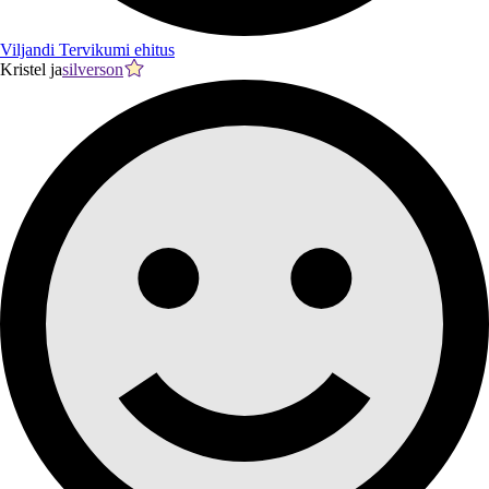
Viljandi Tervikumi ehitus
Kristel ja
silverson