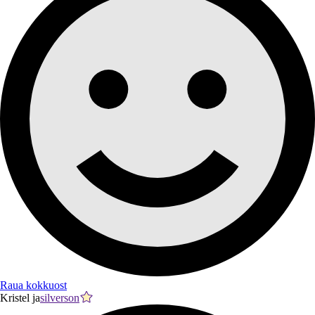
Raua kokkuost
Kristel ja
silverson