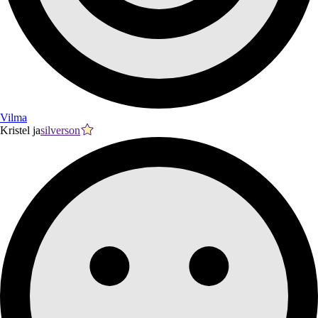
Vilma
Kristel ja
silverson