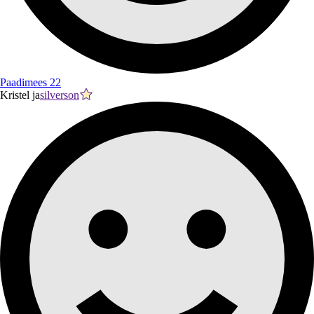
Paadimees 22
Kristel ja
silverson