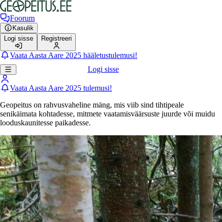
Foorum
Kasulik
Logi sisse
Registreeri
Vaata Aasta Aare 2025 hääletustulemusi!
Logi sisse
Vaata Aasta Aare 2025 tulemusi!
Geopeitus on rahvusvaheline mäng, mis viib sind tihtipeale
senikäimata kohtadesse, mitmete vaatamisväärsuste juurde või muidu
looduskaunitesse paikadesse.