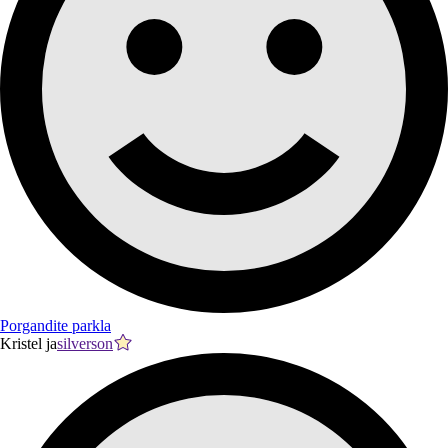
Porgandite parkla
Kristel ja
silverson