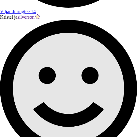
Viljandi ringtee 14
Kristel ja
silverson