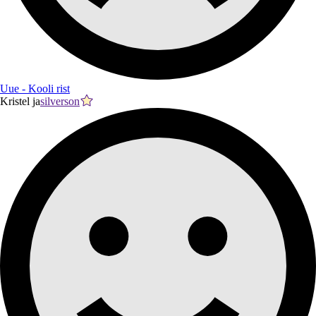
Uue - Kooli rist
Kristel ja
silverson