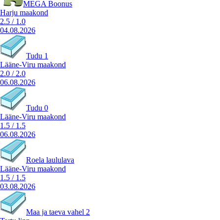
MEGA Boonus
Harju maakond
2.5
/
1.0
04.08.2026
Tudu 1
Lääne-Viru maakond
2.0
/
2.0
06.08.2026
Tudu 0
Lääne-Viru maakond
1.5
/
1.5
06.08.2026
Roela laululava
Lääne-Viru maakond
1.5
/
1.5
03.08.2026
Maa ja taeva vahel 2