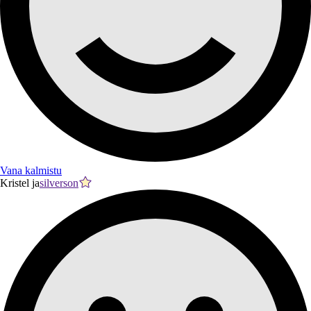
Vana kalmistu
Kristel ja
silverson