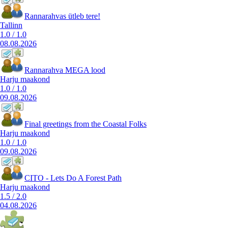
Rannarahvas ütleb tere!
Tallinn
1.0
/
1.0
08.08.2026
Rannarahva MEGA lood
Harju maakond
1.0
/
1.0
09.08.2026
Final greetings from the Coastal Folks
Harju maakond
1.0
/
1.0
09.08.2026
CITO - Lets Do A Forest Path
Harju maakond
1.5
/
2.0
04.08.2026