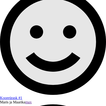
Kooreürask #1
Maris ja Maarika
max