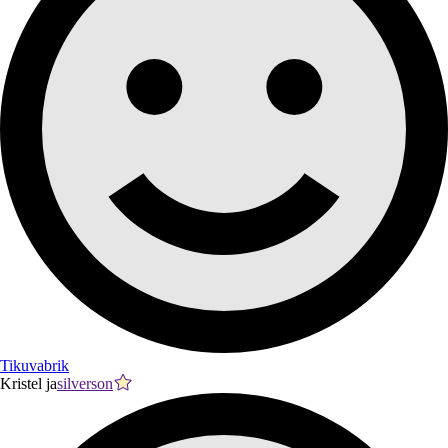
Tikuvabrik
Kristel ja
silverson