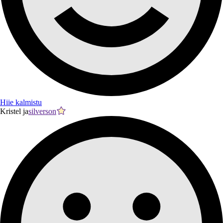
Hiie kalmistu
Kristel ja
silverson