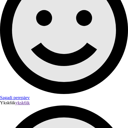
Sagadi perepäev
Yksk6ik
yksk6ik