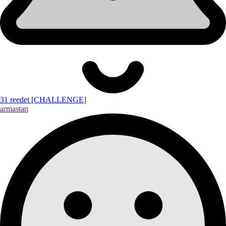
31 reedet [CHALLENGE]
armastan