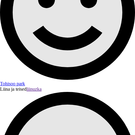
Tohisoo park
Liina ja teised
liinuzka