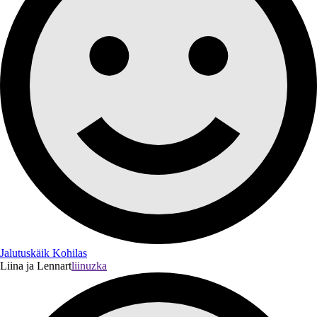
Jalutuskäik Kohilas
Liina ja Lennart
liinuzka