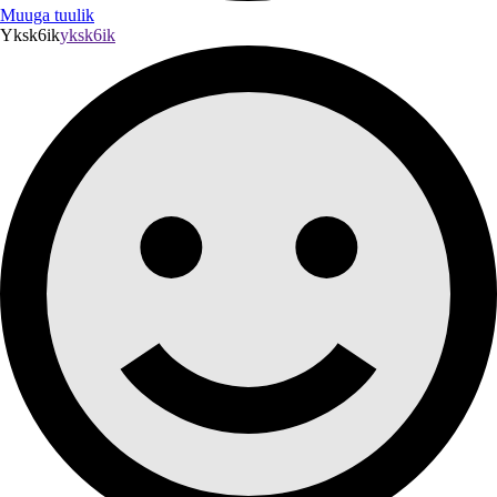
Muuga tuulik
Yksk6ik
yksk6ik