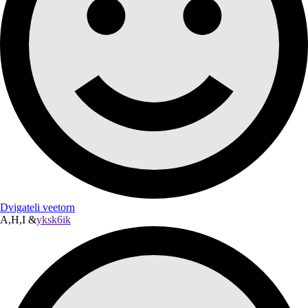
Dvigateli veetorn
A,H,I &
yksk6ik