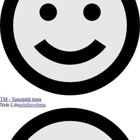
TM - Tagurpidi maja
Nele-Liis
neleliisvohma