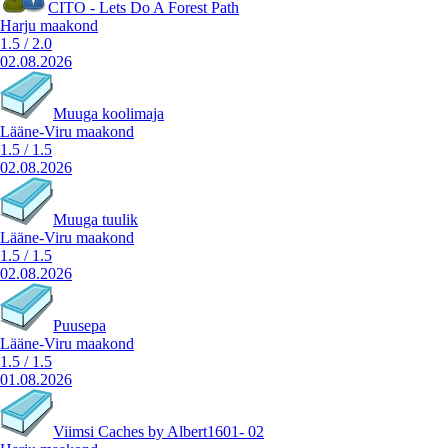
CITO - Lets Do A Forest Path
Harju maakond
1.5
/
2.0
02.08.2026
Muuga koolimaja
Lääne-Viru maakond
1.5
/
1.5
02.08.2026
Muuga tuulik
Lääne-Viru maakond
1.5
/
1.5
02.08.2026
Puusepa
Lääne-Viru maakond
1.5
/
1.5
01.08.2026
Viimsi Caches by Albert1601- 02