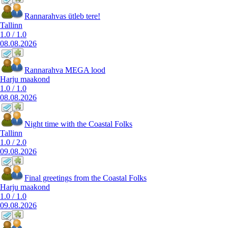
Rannarahvas ütleb tere!
Tallinn
1.0
/
1.0
08.08.2026
Rannarahva MEGA lood
Harju maakond
1.0
/
1.0
08.08.2026
Night time with the Coastal Folks
Tallinn
1.0
/
2.0
09.08.2026
Final greetings from the Coastal Folks
Harju maakond
1.0
/
1.0
09.08.2026