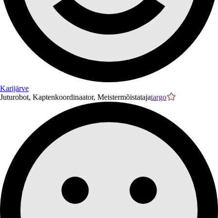
Karijärve
Juturobot, Kaptenkoordinaator, Meistermõistataja
targo