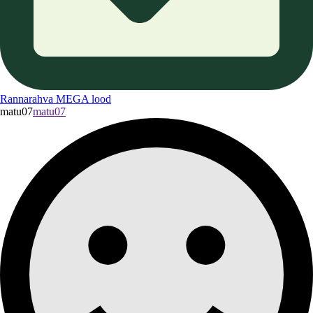
Rannarahva MEGA lood
matu07
matu07