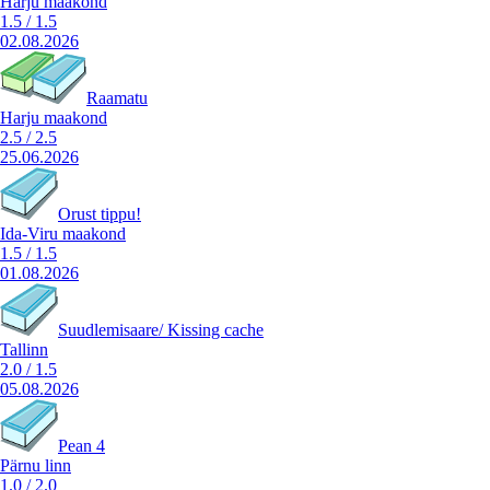
Harju maakond
1.5
/
1.5
02.08.2026
Raamatu
Harju maakond
2.5
/
2.5
25.06.2026
Orust tippu!
Ida-Viru maakond
1.5
/
1.5
01.08.2026
Suudlemisaare/ Kissing cache
Tallinn
2.0
/
1.5
05.08.2026
Pean 4
Pärnu linn
1.0
/
2.0