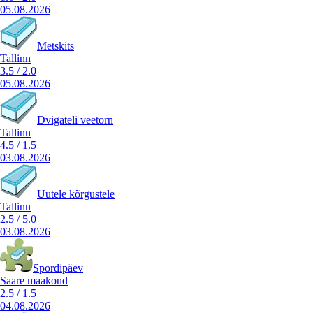
05.08.2026
Metskits
Tallinn
3.5
/
2.0
05.08.2026
Dvigateli veetorn
Tallinn
4.5
/
1.5
03.08.2026
Uutele kõrgustele
Tallinn
2.5
/
5.0
03.08.2026
Spordipäev
Saare maakond
2.5
/
1.5
04.08.2026