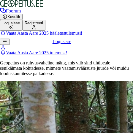
Foorum
Kasulik
Logi sisse
Registreeri
Vaata Aasta Aare 2025 hääletustulemusi!
Logi sisse
Vaata Aasta Aare 2025 tulemusi!
Geopeitus on rahvusvaheline mäng, mis viib sind tihtipeale
senikäimata kohtadesse, mitmete vaatamisväärsuste juurde või muidu
looduskaunitesse paikadesse.