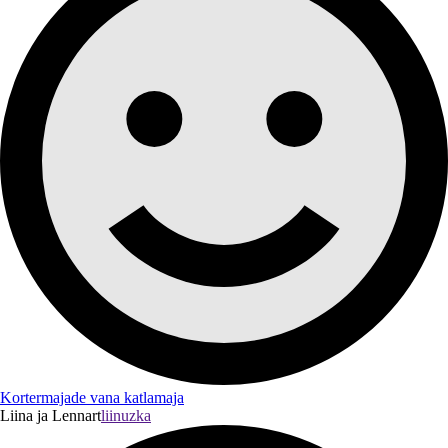
Kortermajade vana katlamaja
Liina ja Lennart
liinuzka