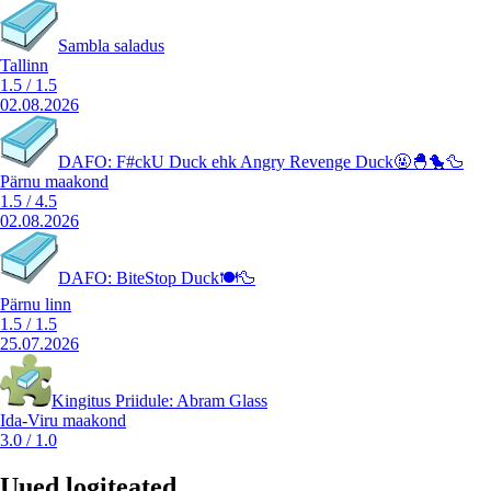
Sambla saladus
Tallinn
1.5
/
1.5
02.08.2026
DAFO: F#ckU Duck ehk Angry Revenge Duck🤬🐣🐤🦆
Pärnu maakond
1.5
/
4.5
02.08.2026
DAFO: BiteStop Duck🍽️🦆
Pärnu linn
1.5
/
1.5
25.07.2026
Kingitus Priidule: Abram Glass
Ida-Viru maakond
3.0
/
1.0
Uued logiteated