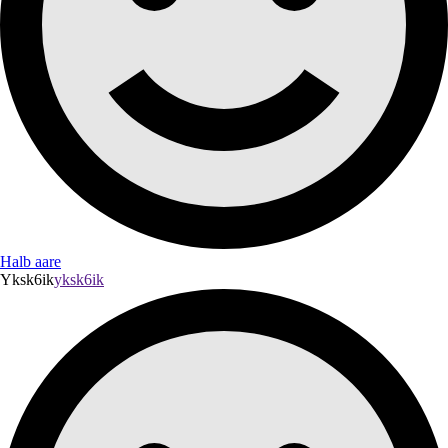
Halb aare
Yksk6ik
yksk6ik