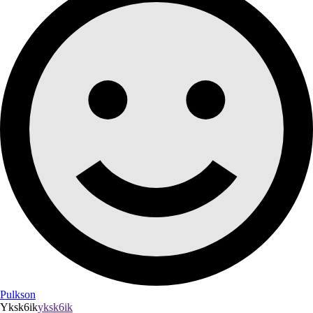
Pulkson
Yksk6ik
yksk6ik