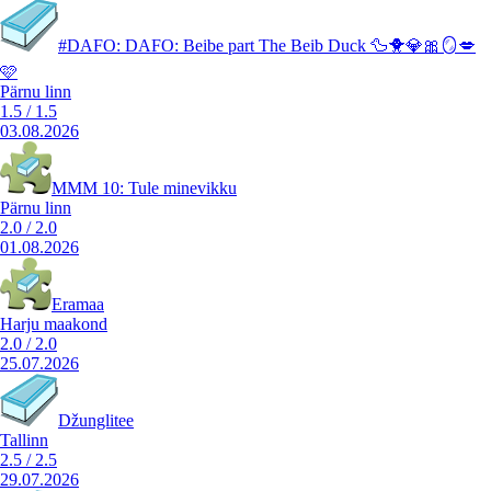
#DAFO: DAFO: Beibe part The Beib Duck 🦆🐥💎🎀🪞💋
🩷
Pärnu linn
1.5
/
1.5
03.08.2026
MMM 10: Tule minevikku
Pärnu linn
2.0
/
2.0
01.08.2026
Eramaa
Harju maakond
2.0
/
2.0
25.07.2026
Džunglitee
Tallinn
2.5
/
2.5
29.07.2026