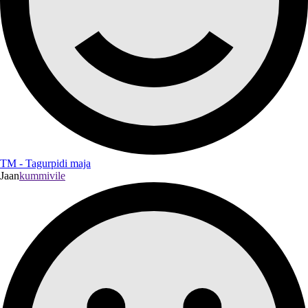
TM - Tagurpidi maja
Jaan
kummivile