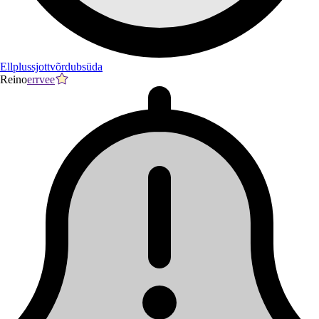
Ellplussjottvõrdubsüda
Reino
errvee