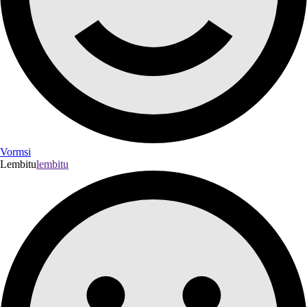
Vormsi
Lembitu
lembitu