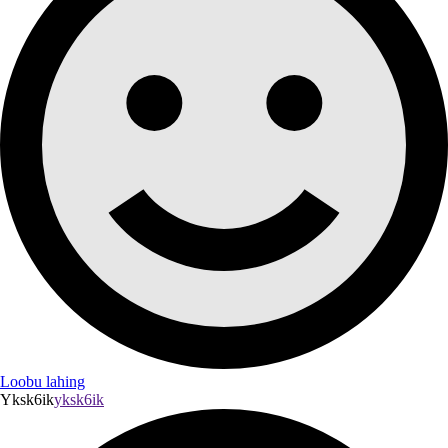
Loobu lahing
Yksk6ik
yksk6ik