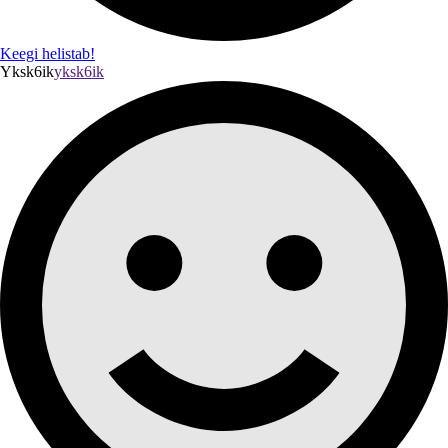
Keegi helistab!
Yksk6ik
yksk6ik