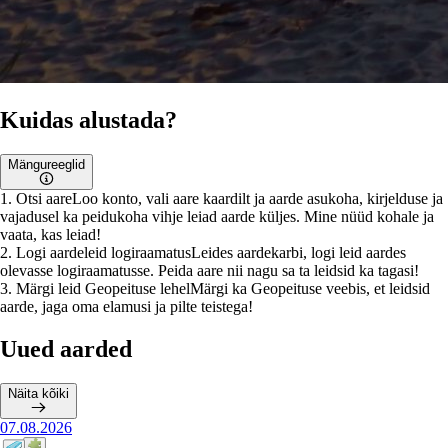
Kuidas alustada?
Mängureeglid
1
.
Otsi aare
Loo konto, vali aare kaardilt ja aarde asukoha, kirjelduse ja
vajadusel ka peidukoha vihje leiad aarde küljes. Mine nüüd kohale ja
vaata, kas leiad!
2
.
Logi aardeleid logiraamatus
Leides aardekarbi, logi leid aardes
olevasse logiraamatusse. Peida aare nii nagu sa ta leidsid ka tagasi!
3
.
Märgi leid Geopeituse lehel
Märgi ka Geopeituse veebis, et leidsid
aarde, jaga oma elamusi ja pilte teistega!
Uued aarded
Näita kõiki
07.08.2026