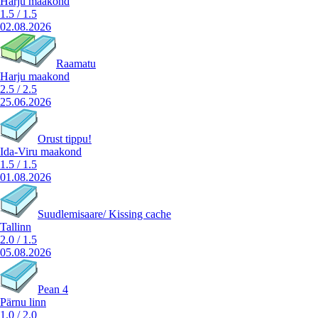
Harju maakond
1.5
/
1.5
02.08.2026
Raamatu
Harju maakond
2.5
/
2.5
25.06.2026
Orust tippu!
Ida-Viru maakond
1.5
/
1.5
01.08.2026
Suudlemisaare/ Kissing cache
Tallinn
2.0
/
1.5
05.08.2026
Pean 4
Pärnu linn
1.0
/
2.0