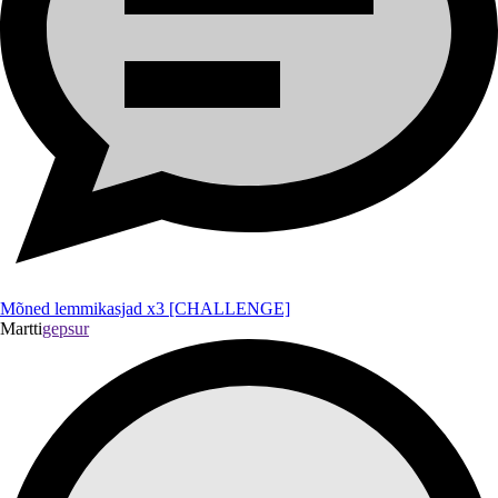
Mõned lemmikasjad x3 [CHALLENGE]
Martti
gepsur