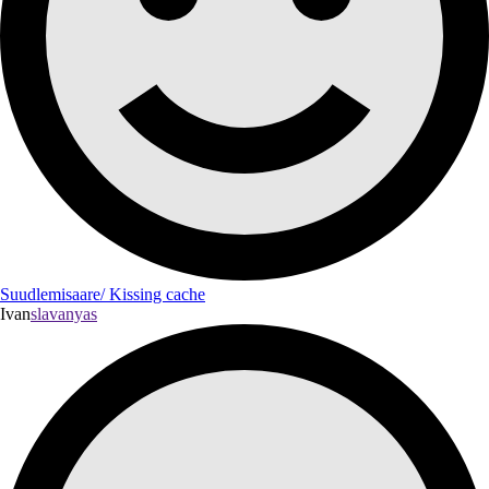
Suudlemisaare/ Kissing cache
Ivan
slavanyas