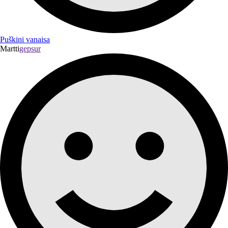
Puškini vanaisa
Martti
gepsur