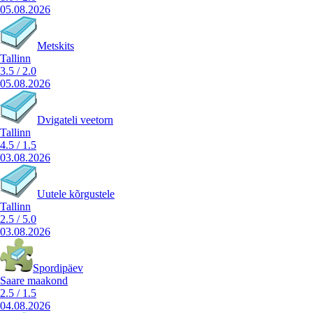
05.08.2026
Metskits
Tallinn
3.5
/
2.0
05.08.2026
Dvigateli veetorn
Tallinn
4.5
/
1.5
03.08.2026
Uutele kõrgustele
Tallinn
2.5
/
5.0
03.08.2026
Spordipäev
Saare maakond
2.5
/
1.5
04.08.2026