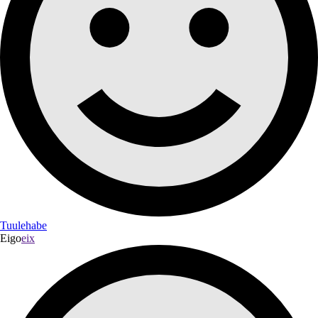
Tuulehabe
Eigo
eix