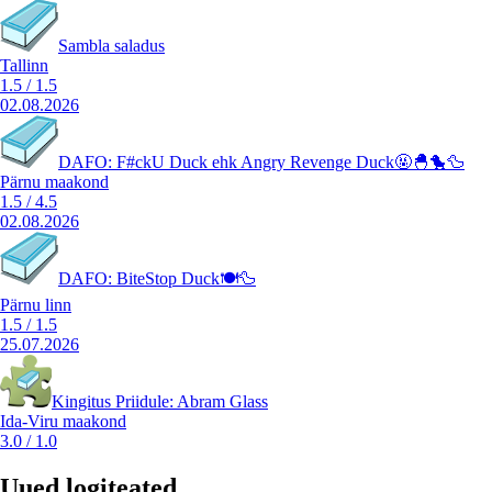
Sambla saladus
Tallinn
1.5
/
1.5
02.08.2026
DAFO: F#ckU Duck ehk Angry Revenge Duck🤬🐣🐤🦆
Pärnu maakond
1.5
/
4.5
02.08.2026
DAFO: BiteStop Duck🍽️🦆
Pärnu linn
1.5
/
1.5
25.07.2026
Kingitus Priidule: Abram Glass
Ida-Viru maakond
3.0
/
1.0
Uued logiteated