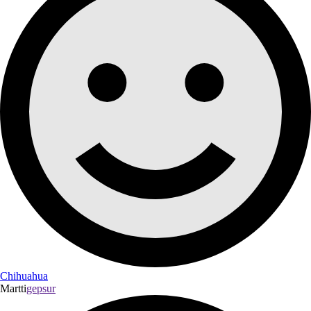
Chihuahua
Martti
gepsur