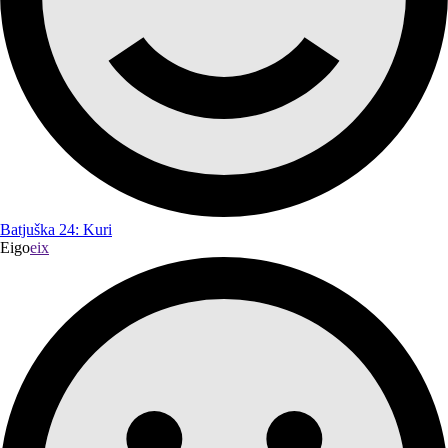
Batjuška 24: Kuri
Eigo
eix