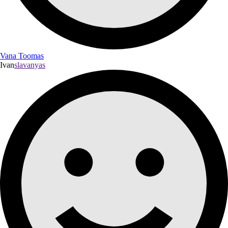
Vana Toomas
Ivan
slavanyas