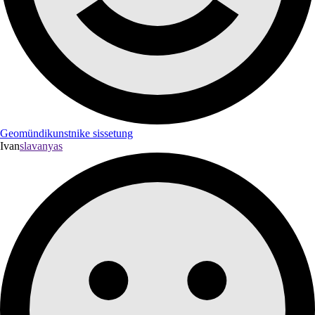
Geomündikunstnike sissetung
Ivan
slavanyas