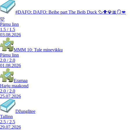
#DAFO: DAFO: Beibe part The Beib Duck 🦆🐥💎🎀🪞💋
🩷
Pärnu linn
1.5
/
1.5
03.08.2026
MMM 10: Tule minevikku
Pärnu linn
2.0
/
2.0
01.08.2026
Eramaa
Harju maakond
2.0
/
2.0
25.07.2026
Džunglitee
Tallinn
2.5
/
2.5
29.07.2026