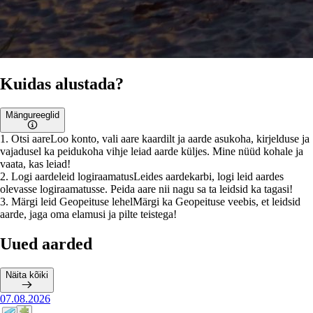
Kuidas alustada?
Mängureeglid
1
.
Otsi aare
Loo konto, vali aare kaardilt ja aarde asukoha, kirjelduse ja
vajadusel ka peidukoha vihje leiad aarde küljes. Mine nüüd kohale ja
vaata, kas leiad!
2
.
Logi aardeleid logiraamatus
Leides aardekarbi, logi leid aardes
olevasse logiraamatusse. Peida aare nii nagu sa ta leidsid ka tagasi!
3
.
Märgi leid Geopeituse lehel
Märgi ka Geopeituse veebis, et leidsid
aarde, jaga oma elamusi ja pilte teistega!
Uued aarded
Näita kõiki
07.08.2026