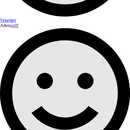
Venejärv
Allen
sniff