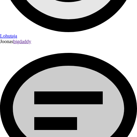
Lohutaja
Joonas
bigdaddy