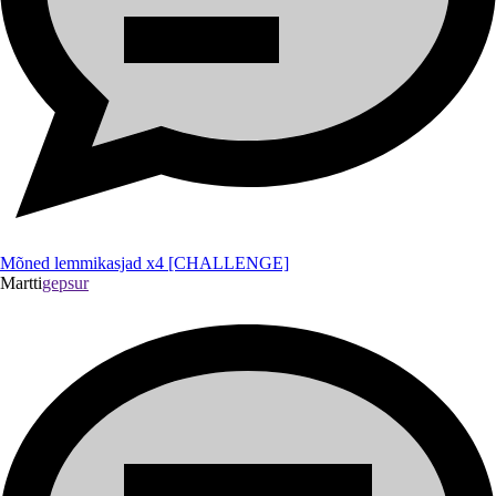
Mõned lemmikasjad x4 [CHALLENGE]
Martti
gepsur