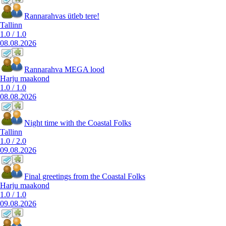
Rannarahvas ütleb tere!
Tallinn
1.0
/
1.0
08.08.2026
Rannarahva MEGA lood
Harju maakond
1.0
/
1.0
08.08.2026
Night time with the Coastal Folks
Tallinn
1.0
/
2.0
09.08.2026
Final greetings from the Coastal Folks
Harju maakond
1.0
/
1.0
09.08.2026