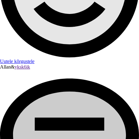
Uutele kõrgustele
Allan&
yksk6ik