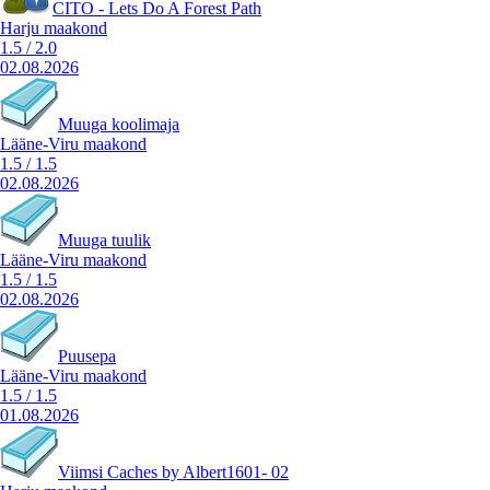
CITO - Lets Do A Forest Path
Harju maakond
1.5
/
2.0
02.08.2026
Muuga koolimaja
Lääne-Viru maakond
1.5
/
1.5
02.08.2026
Muuga tuulik
Lääne-Viru maakond
1.5
/
1.5
02.08.2026
Puusepa
Lääne-Viru maakond
1.5
/
1.5
01.08.2026
Viimsi Caches by Albert1601- 02