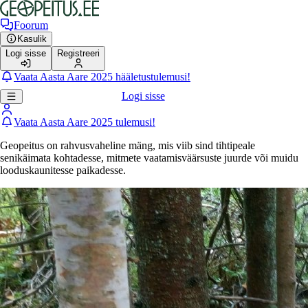
Foorum
Kasulik
Logi sisse
Registreeri
Vaata Aasta Aare 2025 hääletustulemusi!
Logi sisse
Vaata Aasta Aare 2025 tulemusi!
Geopeitus on rahvusvaheline mäng, mis viib sind tihtipeale
senikäimata kohtadesse, mitmete vaatamisväärsuste juurde või muidu
looduskaunitesse paikadesse.