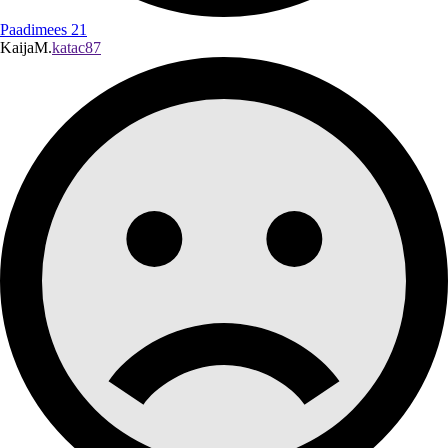
Paadimees 21
KaijaM.
katac87