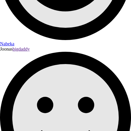
Nabeka
Joonas
bigdaddy