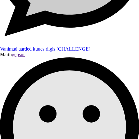
Vanimad aarded kuues riigis [CHALLENGE]
Martti
gepsur