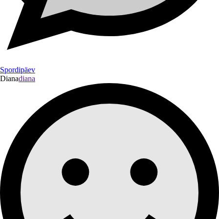
Spordipäev
Diana
diana