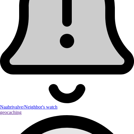
Naabrivalve/Neighbor's watch
geocaching