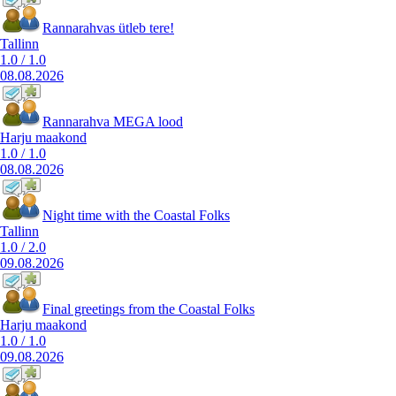
Rannarahvas ütleb tere!
Tallinn
1.0
/
1.0
08.08.2026
Rannarahva MEGA lood
Harju maakond
1.0
/
1.0
08.08.2026
Night time with the Coastal Folks
Tallinn
1.0
/
2.0
09.08.2026
Final greetings from the Coastal Folks
Harju maakond
1.0
/
1.0
09.08.2026