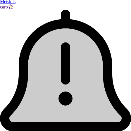
Metskits
caro