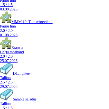
Pärnu linn
1.5
/
1.5
03.08.2026
MMM 10: Tule minevikku
Pärnu linn
2.0
/
2.0
01.08.2026
Eramaa
Harju maakond
2.0
/
2.0
25.07.2026
Džunglitee
Tallinn
2.5
/
2.5
29.07.2026
Sambla saladus
Tallinn
1.5
/
1.5