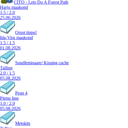
CITO - Lets Do A Forest Path
Harju maakond
1.5
/
2.0
25.06.2026
Orust tippu!
Ida-Viru maakond
1.5
/
1.5
01.08.2026
Suudlemisaare/ Kissing cache
Tallinn
2.0
/
1.5
05.08.2026
Pean 4
Pärnu linn
1.0
/
2.0
05.08.2026
Metskits