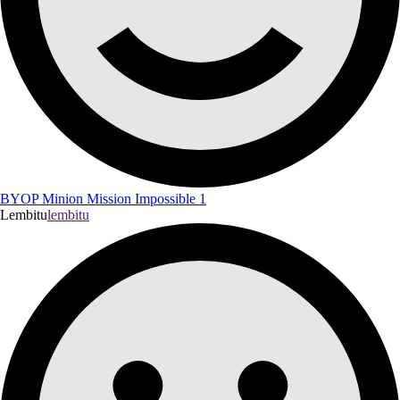
BYOP Minion Mission Impossible 1
Lembitu
lembitu