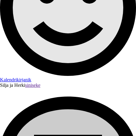
Kalendrikirjanik
Silja ja Herki
siniseke