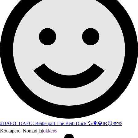
#DAFO: DAFO: Beibe part The Beib Duck 🦆🐥💎🎀🪞💋🩷
Kotkapere, Nomad ja
jokker6