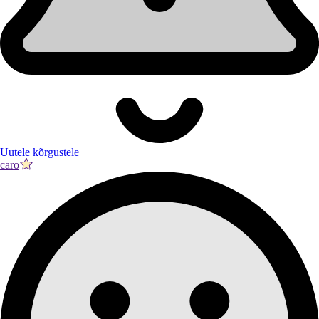
Uutele kõrgustele
caro