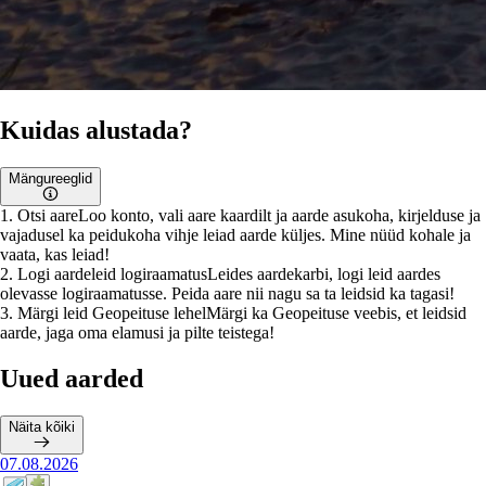
Kuidas alustada?
Mängureeglid
1
.
Otsi aare
Loo konto, vali aare kaardilt ja aarde asukoha, kirjelduse ja
vajadusel ka peidukoha vihje leiad aarde küljes. Mine nüüd kohale ja
vaata, kas leiad!
2
.
Logi aardeleid logiraamatus
Leides aardekarbi, logi leid aardes
olevasse logiraamatusse. Peida aare nii nagu sa ta leidsid ka tagasi!
3
.
Märgi leid Geopeituse lehel
Märgi ka Geopeituse veebis, et leidsid
aarde, jaga oma elamusi ja pilte teistega!
Uued aarded
Näita kõiki
07.08.2026