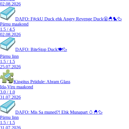
02.08.2026
DAFO: F#ckU Duck ehk Angry Revenge Duck🤬🐣🐤🦆
Pärnu maakond
1.5
/
4.5
02.08.2026
DAFO: BiteStop Duck🍽️🦆
Pärnu linn
1.5
/
1.5
25.07.2026
Kingitus Priidule: Abram Glass
Ida-Viru maakond
3.0
/
1.0
31.07.2026
DAFO: Mis Sa muned?! Ehk Munapart 🥚🐣🦆
Pärnu linn
1.5
/
1.5
31.07.2026