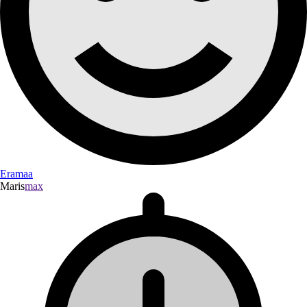
Eramaa
Maris
max