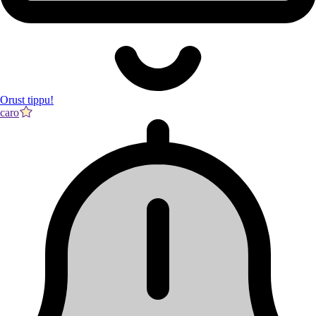
Orust tippu!
caro