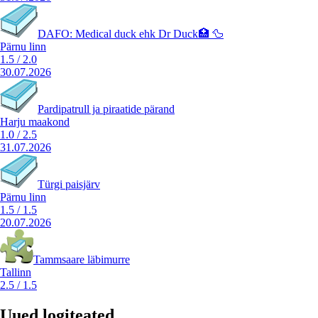
DAFO: Medical duck ehk Dr Duck🏥 🦆
Pärnu linn
1.5
/
2.0
30.07.2026
Pardipatrull ja piraatide pärand
Harju maakond
1.0
/
2.5
31.07.2026
Türgi paisjärv
Pärnu linn
1.5
/
1.5
20.07.2026
Tammsaare läbimurre
Tallinn
2.5
/
1.5
Uued logiteated