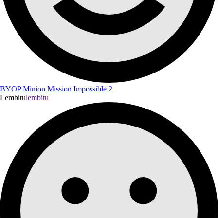
BYOP Minion Mission Impossible 2
Lembitu
lembitu