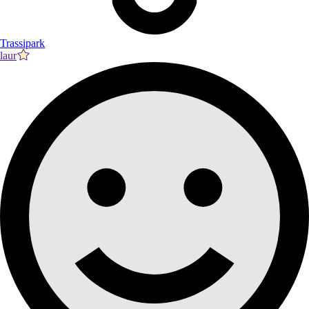
Trassipark
laur