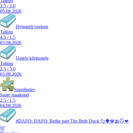
Tallinn
3.5
/
2.0
05.08.2026
Dvigateli veetorn
Tallinn
4.5
/
1.5
03.08.2026
Uutele kõrgustele
Tallinn
2.5
/
5.0
03.08.2026
Spordipäev
Saare maakond
2.5
/
1.5
04.08.2026
#DAFO: DAFO: Beibe part The Beib Duck 🦆🐥💎🎀🪞💋
🩷