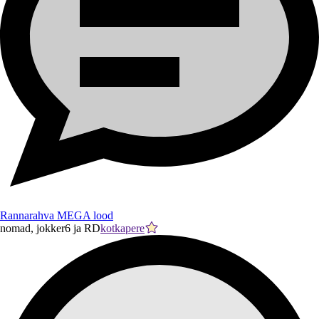
Rannarahva MEGA lood
nomad, jokker6 ja RD
kotkapere