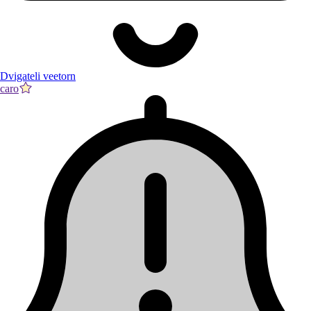
Dvigateli veetorn
caro