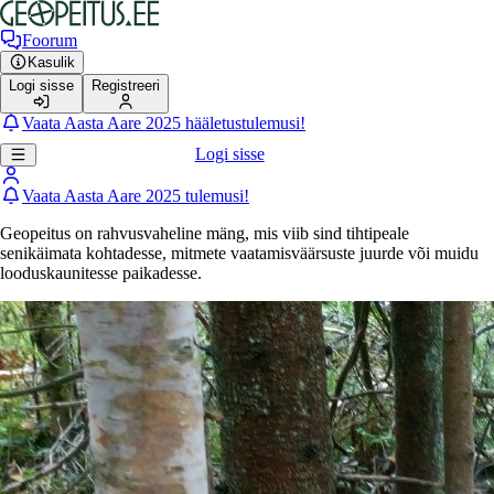
Foorum
Kasulik
Logi sisse
Registreeri
Vaata Aasta Aare 2025 hääletustulemusi!
Logi sisse
Vaata Aasta Aare 2025 tulemusi!
Geopeitus on rahvusvaheline mäng, mis viib sind tihtipeale
senikäimata kohtadesse, mitmete vaatamisväärsuste juurde või muidu
looduskaunitesse paikadesse.