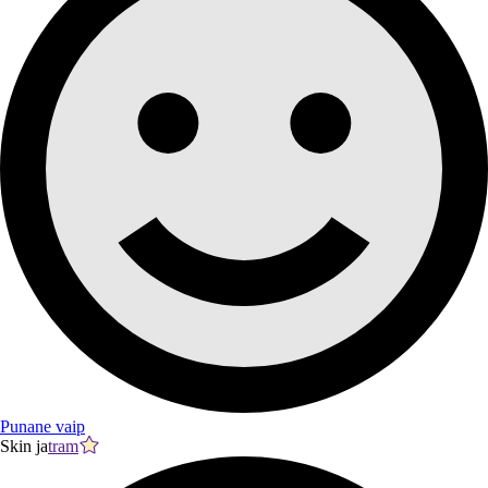
Punane vaip
Skin ja
tram