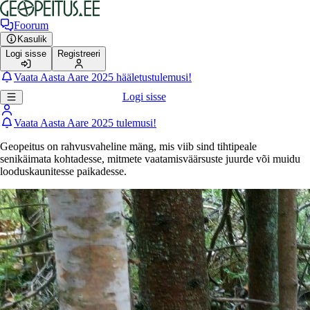
Foorum
Kasulik
Logi sisse
Registreeri
Vaata Aasta Aare 2025 hääletustulemusi!
Logi sisse
Vaata Aasta Aare 2025 tulemusi!
Geopeitus on rahvusvaheline mäng, mis viib sind tihtipeale
senikäimata kohtadesse, mitmete vaatamisväärsuste juurde või muidu
looduskaunitesse paikadesse.