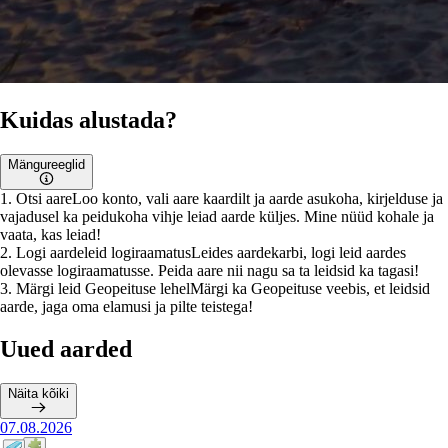
Kuidas alustada?
Mängureeglid
1
.
Otsi aare
Loo konto, vali aare kaardilt ja aarde asukoha, kirjelduse ja
vajadusel ka peidukoha vihje leiad aarde küljes. Mine nüüd kohale ja
vaata, kas leiad!
2
.
Logi aardeleid logiraamatus
Leides aardekarbi, logi leid aardes
olevasse logiraamatusse. Peida aare nii nagu sa ta leidsid ka tagasi!
3
.
Märgi leid Geopeituse lehel
Märgi ka Geopeituse veebis, et leidsid
aarde, jaga oma elamusi ja pilte teistega!
Uued aarded
Näita kõiki
07.08.2026