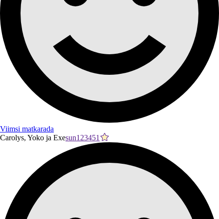
Viimsi matkarada
Carolys, Yoko ja Exe
sun123451