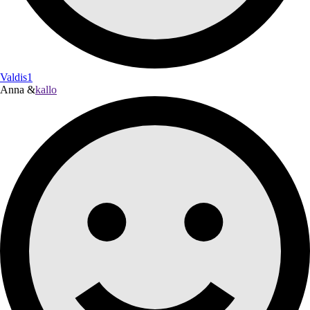
Valdis1
Anna &
kallo