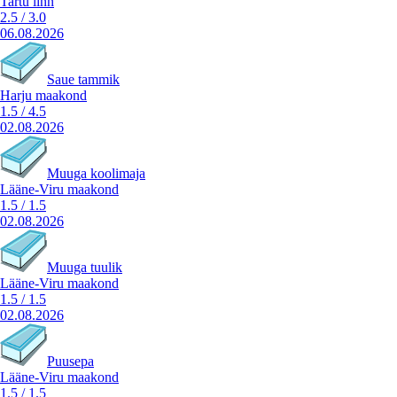
Tartu linn
2.5
/
3.0
06.08.2026
Saue tammik
Harju maakond
1.5
/
4.5
02.08.2026
Muuga koolimaja
Lääne-Viru maakond
1.5
/
1.5
02.08.2026
Muuga tuulik
Lääne-Viru maakond
1.5
/
1.5
02.08.2026
Puusepa
Lääne-Viru maakond
1.5
/
1.5