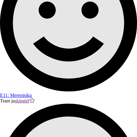
E11: Merepisiku
Tram ja
skingirl