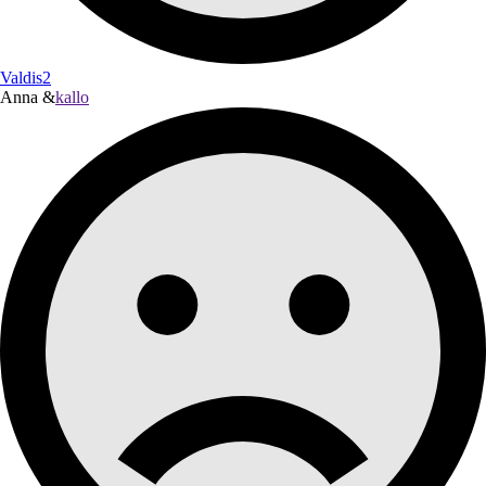
Valdis2
Anna &
kallo