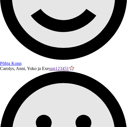
Põhja Konn
Carolys, Anni, Yoko ja Exe
sun123451