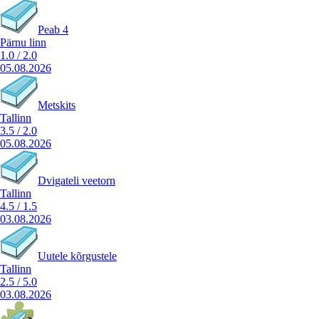
Peab 4
Pärnu linn
1.0
/
2.0
05.08.2026
Metskits
Tallinn
3.5
/
2.0
05.08.2026
Dvigateli veetorn
Tallinn
4.5
/
1.5
03.08.2026
Uutele kõrgustele
Tallinn
2.5
/
5.0
03.08.2026