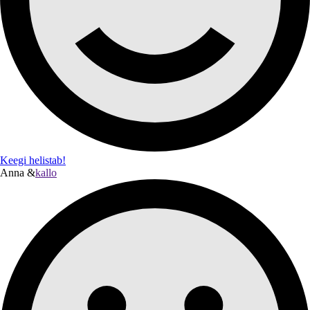
Keegi helistab!
Anna &
kallo