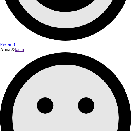
Pea aru!
Anna &
kallo