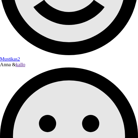
Mustikas2
Anna &
kallo