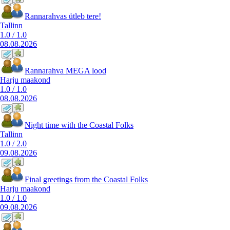
Rannarahvas ütleb tere!
Tallinn
1.0
/
1.0
08.08.2026
Rannarahva MEGA lood
Harju maakond
1.0
/
1.0
08.08.2026
Night time with the Coastal Folks
Tallinn
1.0
/
2.0
09.08.2026
Final greetings from the Coastal Folks
Harju maakond
1.0
/
1.0
09.08.2026