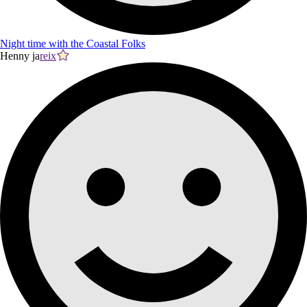
Night time with the Coastal Folks
Henny ja
reix