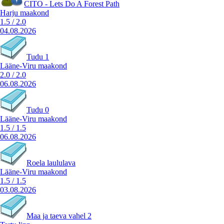
CITO - Lets Do A Forest Path
Harju maakond
1.5
/
2.0
04.08.2026
Tudu 1
Lääne-Viru maakond
2.0
/
2.0
06.08.2026
Tudu 0
Lääne-Viru maakond
1.5
/
1.5
06.08.2026
Roela laululava
Lääne-Viru maakond
1.5
/
1.5
03.08.2026
Maa ja taeva vahel 2