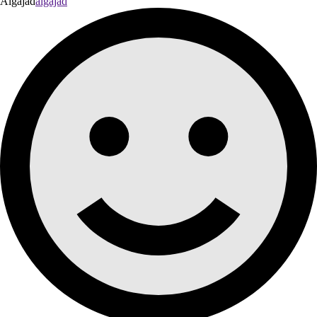
Algajad
algajad