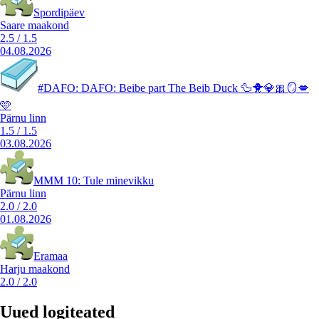
Spordipäev
Saare maakond
2.5
/
1.5
04.08.2026
#DAFO: DAFO: Beibe part The Beib Duck 🦆🐥💎🎀🪞💋
🩷
Pärnu linn
1.5
/
1.5
03.08.2026
MMM 10: Tule minevikku
Pärnu linn
2.0
/
2.0
01.08.2026
Eramaa
Harju maakond
2.0
/
2.0
Uued logiteated