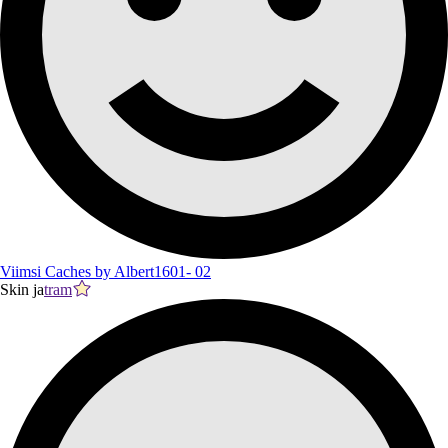
Viimsi Caches by Albert1601- 02
Skin ja
tram