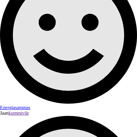
Energiasammas
Jaan
kummivile