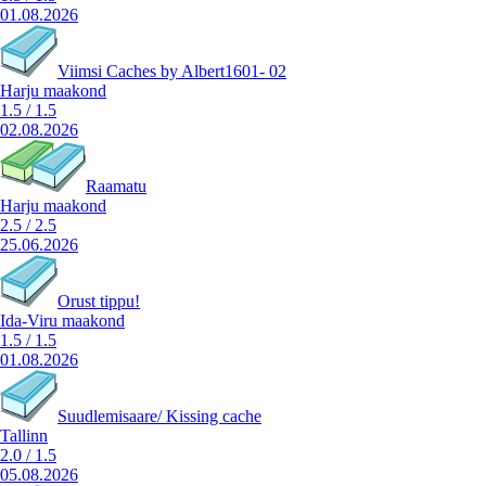
01.08.2026
Viimsi Caches by Albert1601- 02
Harju maakond
1.5
/
1.5
02.08.2026
Raamatu
Harju maakond
2.5
/
2.5
25.06.2026
Orust tippu!
Ida-Viru maakond
1.5
/
1.5
01.08.2026
Suudlemisaare/ Kissing cache
Tallinn
2.0
/
1.5
05.08.2026