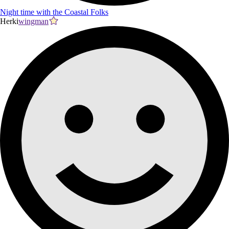
Night time with the Coastal Folks
Herki
wingman