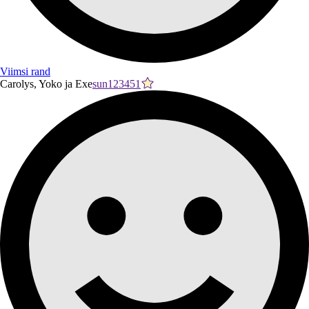
Viimsi rand
Carolys, Yoko ja Exe
sun123451