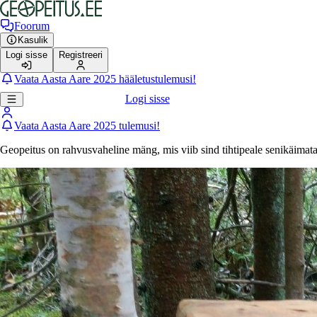
Foorum
Kasulik
Logi sisse
Registreeri
Vaata Aasta Aare 2025 hääletustulemusi!
Logi sisse
Vaata Aasta Aare 2025 tulemusi!
Geopeitus on rahvusvaheline mäng, mis viib sind tihtipeale senikäimat