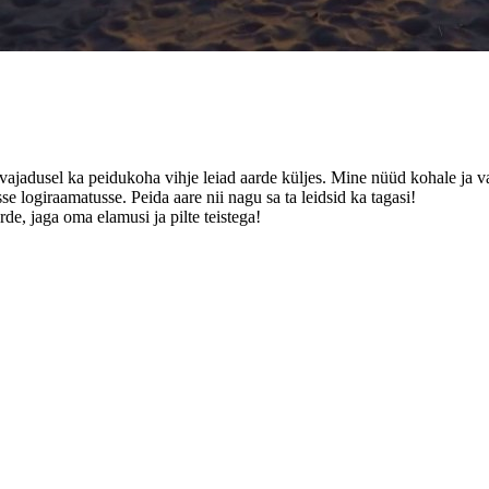
a vajadusel ka peidukoha vihje leiad aarde küljes. Mine nüüd kohale ja va
se logiraamatusse. Peida aare nii nagu sa ta leidsid ka tagasi!
de, jaga oma elamusi ja pilte teistega!