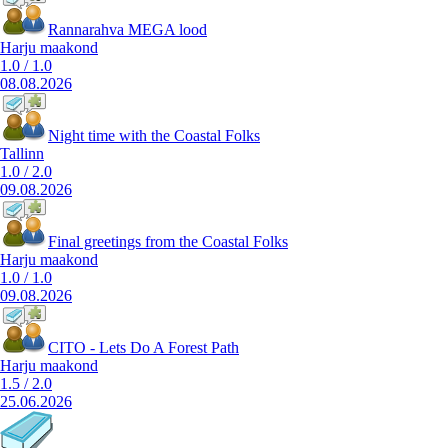
Rannarahva MEGA lood
Harju maakond
1.0
/
1.0
08.08.2026
Night time with the Coastal Folks
Tallinn
1.0
/
2.0
09.08.2026
Final greetings from the Coastal Folks
Harju maakond
1.0
/
1.0
09.08.2026
CITO - Lets Do A Forest Path
Harju maakond
1.5
/
2.0
25.06.2026