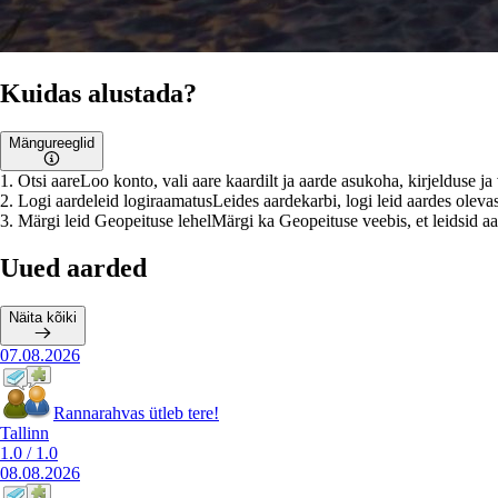
Kuidas alustada?
Mängureeglid
1
.
Otsi aare
Loo konto, vali aare kaardilt ja aarde asukoha, kirjelduse j
2
.
Logi aardeleid logiraamatus
Leides aardekarbi, logi leid aardes olevas
3
.
Märgi leid Geopeituse lehel
Märgi ka Geopeituse veebis, et leidsid aar
Uued aarded
Näita kõiki
07.08.2026
Rannarahvas ütleb tere!
Tallinn
1.0
/
1.0
08.08.2026