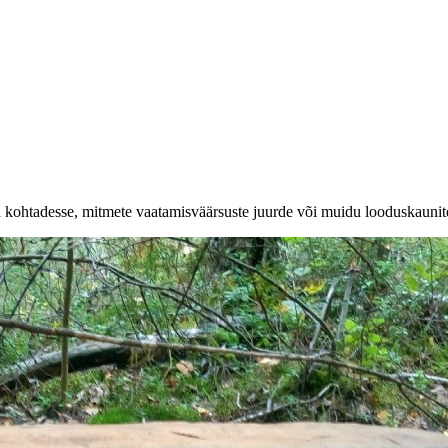
a kohtadesse, mitmete vaatamisväärsuste juurde või muidu looduskaunit