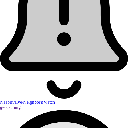
Naabrivalve/Neighbor's watch
geocaching