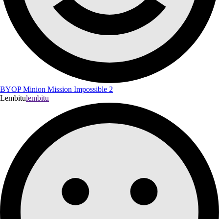
BYOP Minion Mission Impossible 2
Lembitu
lembitu