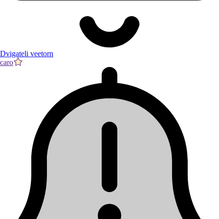
Dvigateli veetorn
caro