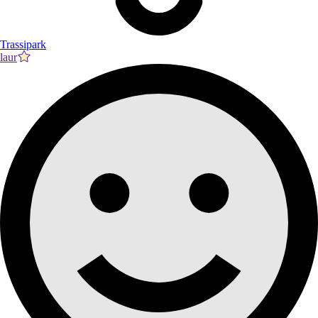
Trassipark
laur