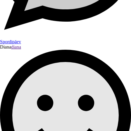
Spordipäev
Diana
diana