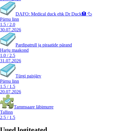
DAFO: Medical duck ehk Dr Duck🏥 🦆
Pärnu linn
1.5
/
2.0
30.07.2026
Pardipatrull ja piraatide pärand
Harju maakond
1.0
/
2.5
31.07.2026
Türgi paisjärv
Pärnu linn
1.5
/
1.5
20.07.2026
Tammsaare läbimurre
Tallinn
2.5
/
1.5
Uued logiteated