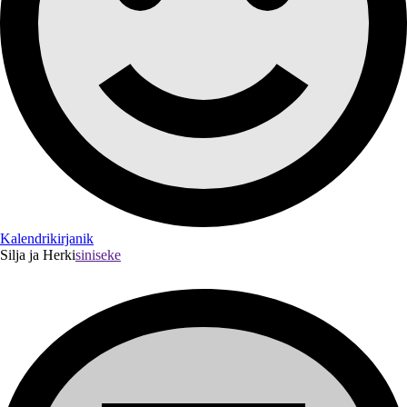
Kalendrikirjanik
Silja ja Herki
siniseke