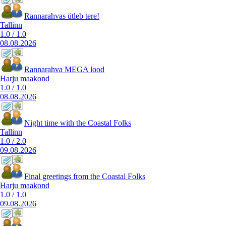
Rannarahvas ütleb tere!
Tallinn
1.0
/
1.0
08.08.2026
Rannarahva MEGA lood
Harju maakond
1.0
/
1.0
08.08.2026
Night time with the Coastal Folks
Tallinn
1.0
/
2.0
09.08.2026
Final greetings from the Coastal Folks
Harju maakond
1.0
/
1.0
09.08.2026