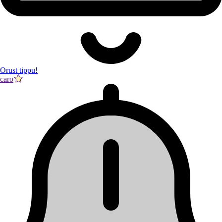
Orust tippu!
caro