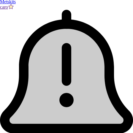
Metskits
caro