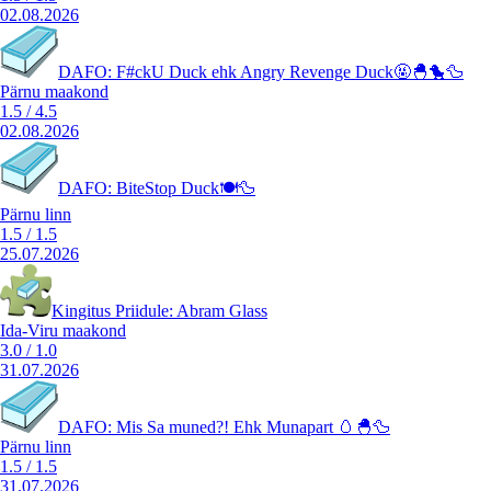
02.08.2026
DAFO: F#ckU Duck ehk Angry Revenge Duck🤬🐣🐤🦆
Pärnu maakond
1.5
/
4.5
02.08.2026
DAFO: BiteStop Duck🍽️🦆
Pärnu linn
1.5
/
1.5
25.07.2026
Kingitus Priidule: Abram Glass
Ida-Viru maakond
3.0
/
1.0
31.07.2026
DAFO: Mis Sa muned?! Ehk Munapart 🥚🐣🦆
Pärnu linn
1.5
/
1.5
31.07.2026