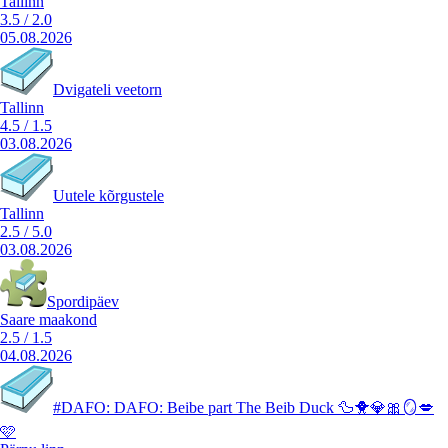
Tallinn
3.5
/
2.0
05.08.2026
Dvigateli veetorn
Tallinn
4.5
/
1.5
03.08.2026
Uutele kõrgustele
Tallinn
2.5
/
5.0
03.08.2026
Spordipäev
Saare maakond
2.5
/
1.5
04.08.2026
#DAFO: DAFO: Beibe part The Beib Duck 🦆🐥💎🎀🪞💋
🩷