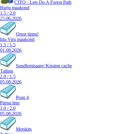
CITO - Lets Do A Forest Path
Harju maakond
1.5
/
2.0
25.06.2026
Orust tippu!
Ida-Viru maakond
1.5
/
1.5
01.08.2026
Suudlemisaare/ Kissing cache
Tallinn
2.0
/
1.5
05.08.2026
Pean 4
Pärnu linn
1.0
/
2.0
05.08.2026
Metskits