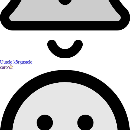
Uutele kõrgustele
caro