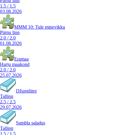
Pärnu linn
1.5
/
1.5
03.08.2026
MMM 10: Tule minevikku
Pärnu linn
2.0
/
2.0
01.08.2026
Eramaa
Harju maakond
2.0
/
2.0
25.07.2026
Džunglitee
Tallinn
2.5
/
2.5
29.07.2026
Sambla saladus
Tallinn
1.5
/
1.5