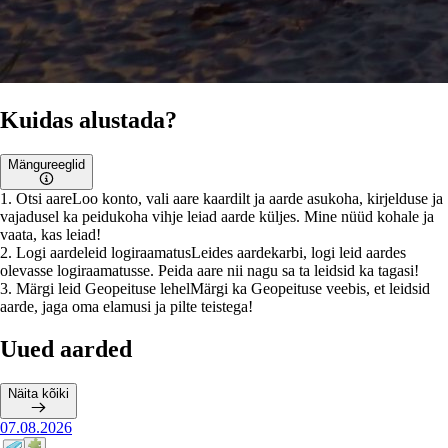
Kuidas alustada?
Mängureeglid
1
.
Otsi aare
Loo konto, vali aare kaardilt ja aarde asukoha, kirjelduse ja
vajadusel ka peidukoha vihje leiad aarde küljes. Mine nüüd kohale ja
vaata, kas leiad!
2
.
Logi aardeleid logiraamatus
Leides aardekarbi, logi leid aardes
olevasse logiraamatusse. Peida aare nii nagu sa ta leidsid ka tagasi!
3
.
Märgi leid Geopeituse lehel
Märgi ka Geopeituse veebis, et leidsid
aarde, jaga oma elamusi ja pilte teistega!
Uued aarded
Näita kõiki
07.08.2026