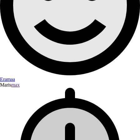
Eramaa
Maris
max