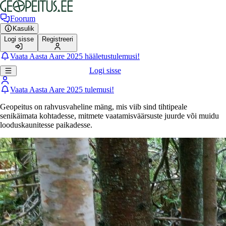
Foorum
Kasulik
Logi sisse
Registreeri
Vaata Aasta Aare 2025 hääletustulemusi!
Logi sisse
Vaata Aasta Aare 2025 tulemusi!
Geopeitus on rahvusvaheline mäng, mis viib sind tihtipeale
senikäimata kohtadesse, mitmete vaatamisväärsuste juurde või muidu
looduskaunitesse paikadesse.