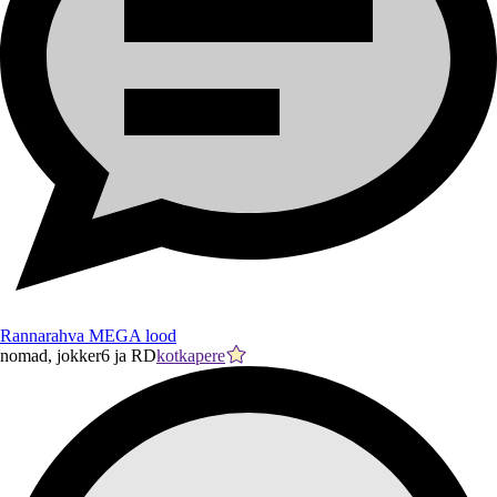
Rannarahva MEGA lood
nomad, jokker6 ja RD
kotkapere