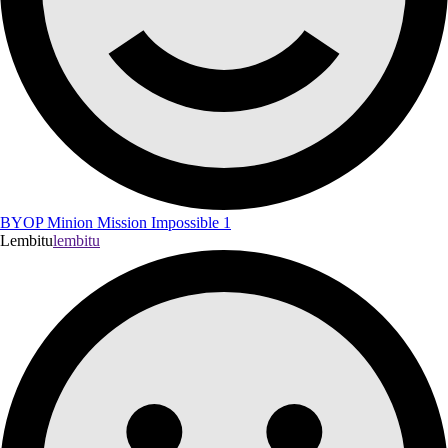
BYOP Minion Mission Impossible 1
Lembitu
lembitu