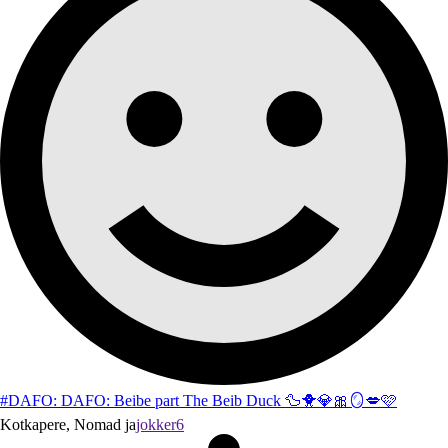
#DAFO: DAFO: Beibe part The Beib Duck 🦆🐥💎🎀🪞💋🩷
Kotkapere, Nomad ja
jokker6