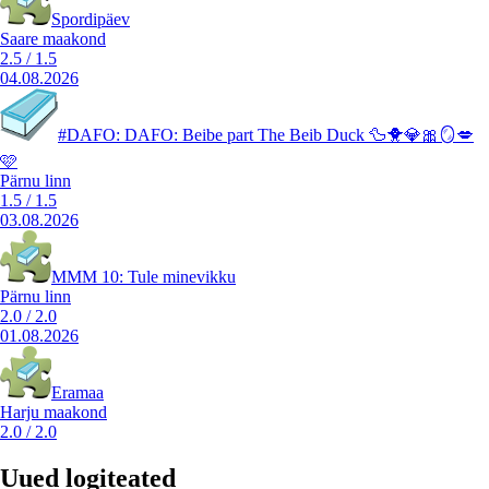
Spordipäev
Saare maakond
2.5
/
1.5
04.08.2026
#DAFO: DAFO: Beibe part The Beib Duck 🦆🐥💎🎀🪞💋
🩷
Pärnu linn
1.5
/
1.5
03.08.2026
MMM 10: Tule minevikku
Pärnu linn
2.0
/
2.0
01.08.2026
Eramaa
Harju maakond
2.0
/
2.0
Uued logiteated