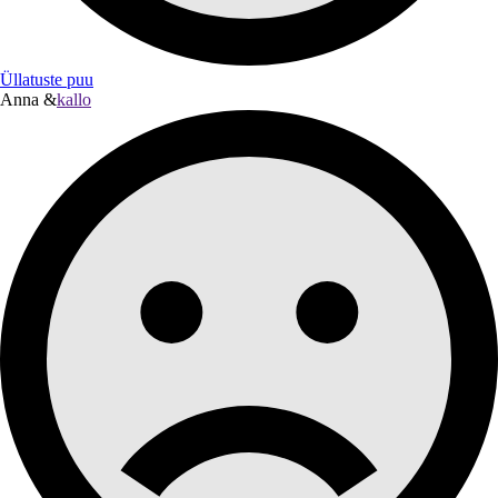
Üllatuste puu
Anna &
kallo