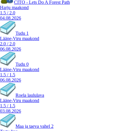
CITO - Lets Do A Forest Path
Harju maakond
1.5
/
2.0
04.08.2026
Tudu 1
Lääne-Viru maakond
2.0
/
2.0
06.08.2026
Tudu 0
Lääne-Viru maakond
1.5
/
1.5
06.08.2026
Roela laululava
Lääne-Viru maakond
1.5
/
1.5
03.08.2026
Maa ja taeva vahel 2