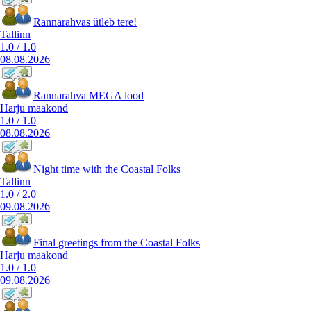
Rannarahvas ütleb tere!
Tallinn
1.0
/
1.0
08.08.2026
Rannarahva MEGA lood
Harju maakond
1.0
/
1.0
08.08.2026
Night time with the Coastal Folks
Tallinn
1.0
/
2.0
09.08.2026
Final greetings from the Coastal Folks
Harju maakond
1.0
/
1.0
09.08.2026