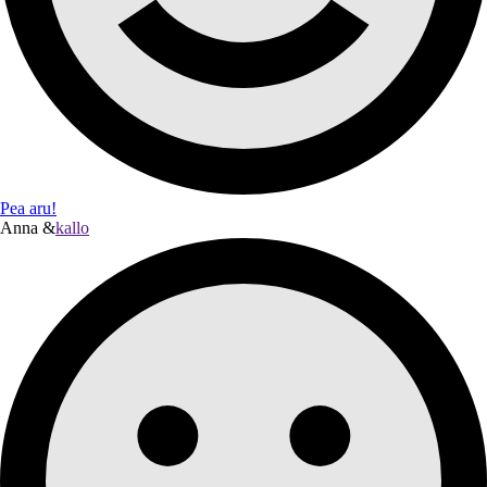
Pea aru!
Anna &
kallo