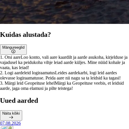
Kuidas alustada?
Mängureeglid
1
.
Otsi aare
Loo konto, vali aare kaardilt ja aarde asukoha, kirjelduse ja
vajadusel ka peidukoha vihje leiad aarde küljes. Mine nüüd kohale ja
vaata, kas leiad!
2
.
Logi aardeleid logiraamatus
Leides aardekarbi, logi leid aardes
olevasse logiraamatusse. Peida aare nii nagu sa ta leidsid ka tagasi!
3
.
Märgi leid Geopeituse lehel
Märgi ka Geopeituse veebis, et leidsid
aarde, jaga oma elamusi ja pilte teistega!
Uued aarded
Näita kõiki
07.08.2026