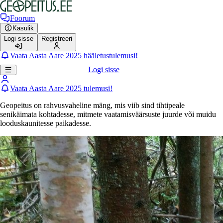
Foorum
Kasulik
Logi sisse
Registreeri
Vaata Aasta Aare 2025 hääletustulemusi!
Logi sisse
Vaata Aasta Aare 2025 tulemusi!
Geopeitus on rahvusvaheline mäng, mis viib sind tihtipeale
senikäimata kohtadesse, mitmete vaatamisväärsuste juurde või muidu
looduskaunitesse paikadesse.