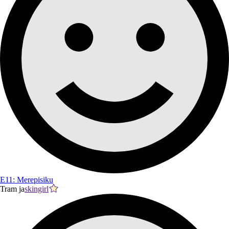
E11: Merepisiku
Tram ja
skingirl