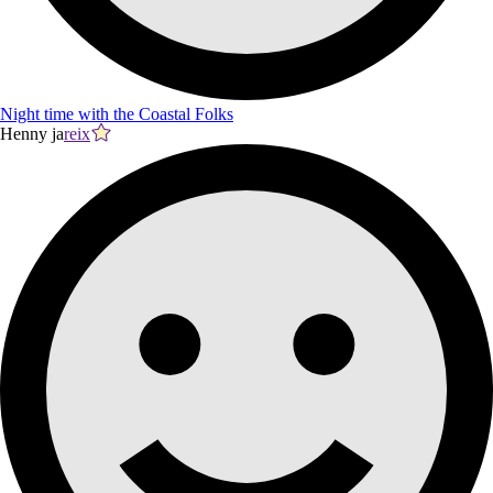
Night time with the Coastal Folks
Henny ja
reix