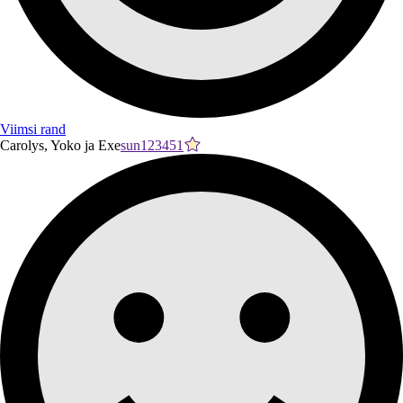
Viimsi rand
Carolys, Yoko ja Exe
sun123451