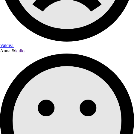
Valdis1
Anna &
kallo