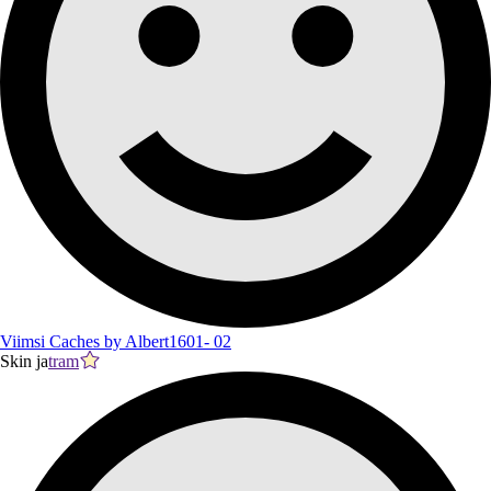
Viimsi Caches by Albert1601- 02
Skin ja
tram