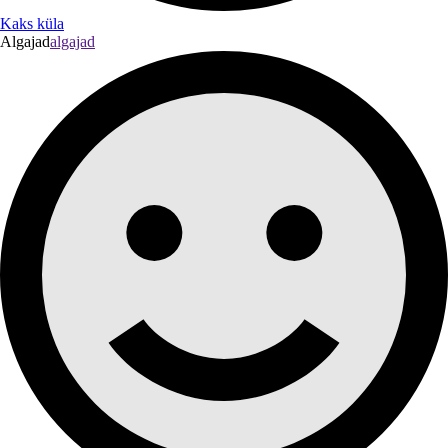
Kaks küla
Algajad
algajad