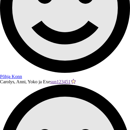
Põhja Konn
Carolys, Anni, Yoko ja Exe
sun123451