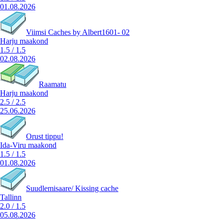
01.08.2026
Viimsi Caches by Albert1601- 02
Harju maakond
1.5
/
1.5
02.08.2026
Raamatu
Harju maakond
2.5
/
2.5
25.06.2026
Orust tippu!
Ida-Viru maakond
1.5
/
1.5
01.08.2026
Suudlemisaare/ Kissing cache
Tallinn
2.0
/
1.5
05.08.2026