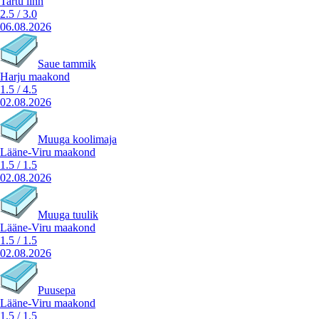
Tartu linn
2.5
/
3.0
06.08.2026
Saue tammik
Harju maakond
1.5
/
4.5
02.08.2026
Muuga koolimaja
Lääne-Viru maakond
1.5
/
1.5
02.08.2026
Muuga tuulik
Lääne-Viru maakond
1.5
/
1.5
02.08.2026
Puusepa
Lääne-Viru maakond
1.5
/
1.5