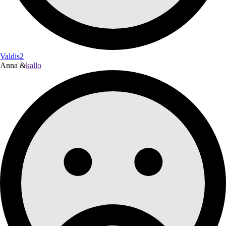
Valdis2
Anna &
kallo