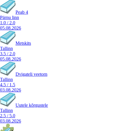
Peab 4
Pärnu linn
1.0
/
2.0
05.08.2026
Metskits
Tallinn
3.5
/
2.0
05.08.2026
Dvigateli veetorn
Tallinn
4.5
/
1.5
03.08.2026
Uutele kõrgustele
Tallinn
2.5
/
5.0
03.08.2026