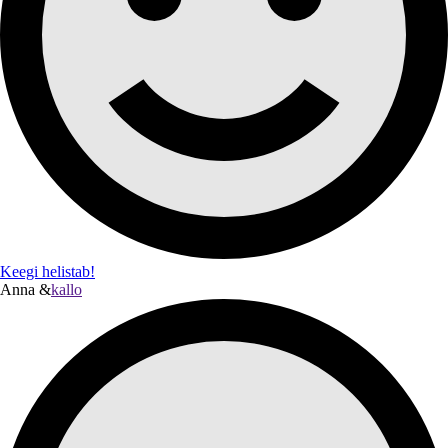
Keegi helistab!
Anna &
kallo