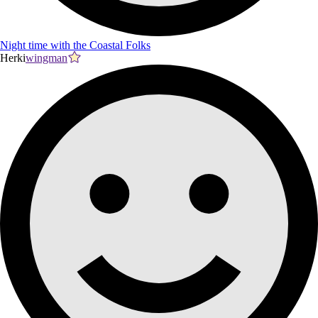
Night time with the Coastal Folks
Herki
wingman