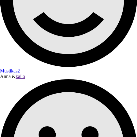
Mustikas2
Anna &
kallo