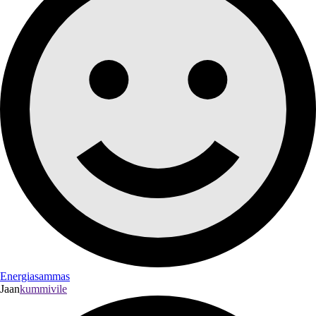
Energiasammas
Jaan
kummivile