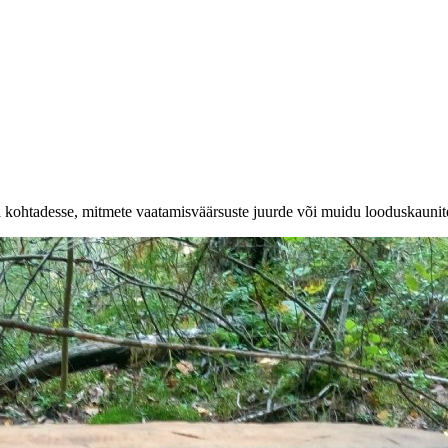
a kohtadesse, mitmete vaatamisväärsuste juurde või muidu looduskaunit