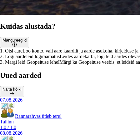
Kuidas alustada?
Mängureeglid
1
.
Otsi aare
Loo konto, vali aare kaardilt ja aarde asukoha, kirjelduse j
2
.
Logi aardeleid logiraamatus
Leides aardekarbi, logi leid aardes olevas
3
.
Märgi leid Geopeituse lehel
Märgi ka Geopeituse veebis, et leidsid aar
Uued aarded
Näita kõiki
07.08.2026
Rannarahvas ütleb tere!
Tallinn
1.0
/
1.0
08.08.2026