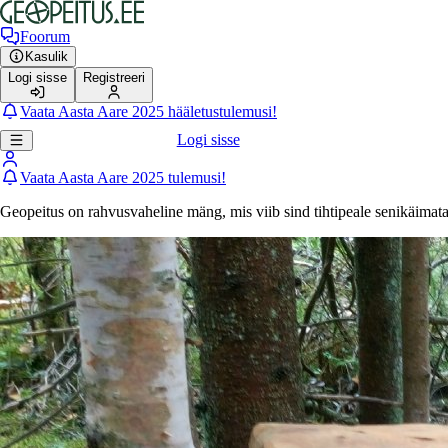
Foorum
Kasulik
Logi sisse
Registreeri
Vaata Aasta Aare 2025 hääletustulemusi!
Logi sisse
Vaata Aasta Aare 2025 tulemusi!
Geopeitus on rahvusvaheline mäng, mis viib sind tihtipeale senikäimat