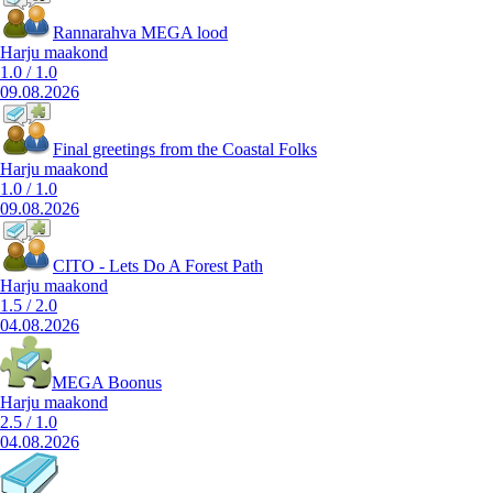
Rannarahva MEGA lood
Harju maakond
1.0
/
1.0
09.08.2026
Final greetings from the Coastal Folks
Harju maakond
1.0
/
1.0
09.08.2026
CITO - Lets Do A Forest Path
Harju maakond
1.5
/
2.0
04.08.2026
MEGA Boonus
Harju maakond
2.5
/
1.0
04.08.2026