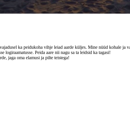
a vajadusel ka peidukoha vihje leiad aarde küljes. Mine nüüd kohale ja va
se logiraamatusse. Peida aare nii nagu sa ta leidsid ka tagasi!
de, jaga oma elamusi ja pilte teistega!