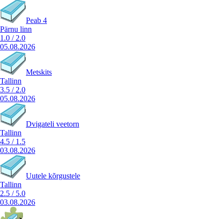
Peab 4
Pärnu linn
1.0
/
2.0
05.08.2026
Metskits
Tallinn
3.5
/
2.0
05.08.2026
Dvigateli veetorn
Tallinn
4.5
/
1.5
03.08.2026
Uutele kõrgustele
Tallinn
2.5
/
5.0
03.08.2026