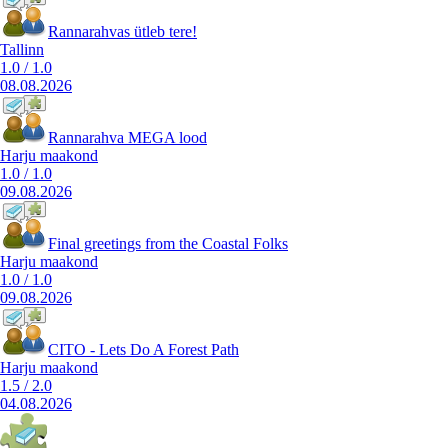
Rannarahvas ütleb tere!
Tallinn
1.0
/
1.0
08.08.2026
Rannarahva MEGA lood
Harju maakond
1.0
/
1.0
09.08.2026
Final greetings from the Coastal Folks
Harju maakond
1.0
/
1.0
09.08.2026
CITO - Lets Do A Forest Path
Harju maakond
1.5
/
2.0
04.08.2026