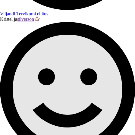
Viljandi Tervikumi ehitus
Kristel ja
silverson