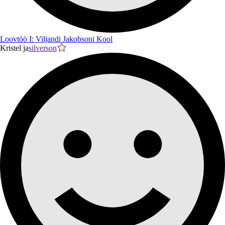
Loovtöö I: Viljandi Jakobsoni Kool
Kristel ja
silverson