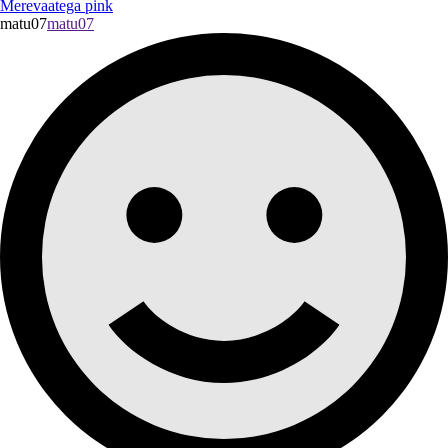
Merevaatega pink
matu07
matu07