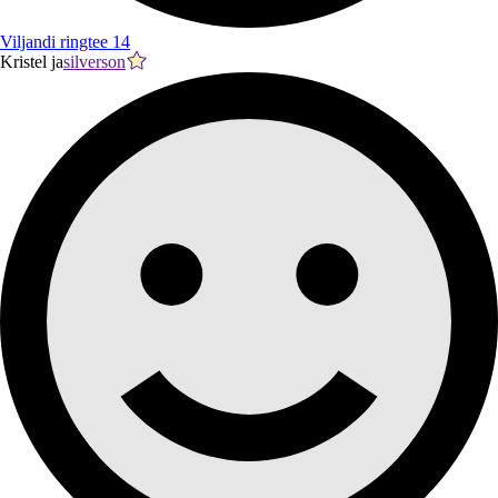
Viljandi ringtee 14
Kristel ja
silverson