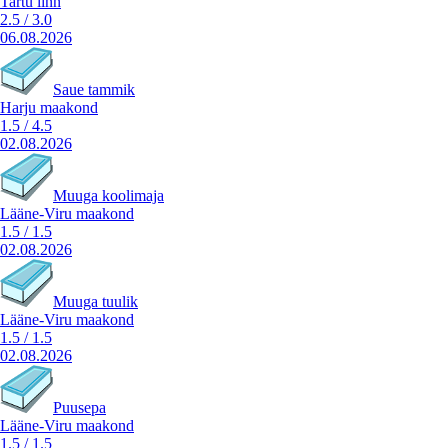
Tartu linn
2.5
/
3.0
06.08.2026
Saue tammik
Harju maakond
1.5
/
4.5
02.08.2026
Muuga koolimaja
Lääne-Viru maakond
1.5
/
1.5
02.08.2026
Muuga tuulik
Lääne-Viru maakond
1.5
/
1.5
02.08.2026
Puusepa
Lääne-Viru maakond
1.5
/
1.5