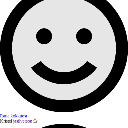
Raua kokkuost
Kristel ja
silverson