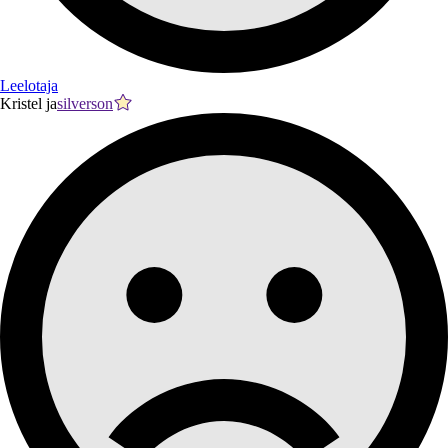
Leelotaja
Kristel ja
silverson