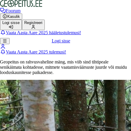
Foorum
Kasulik
Logi sisse
Registreeri
Vaata Aasta Aare 2025 hääletustulemusi!
Logi sisse
Vaata Aasta Aare 2025 tulemusi!
Geopeitus on rahvusvaheline mäng, mis viib sind tihtipeale
senikäimata kohtadesse, mitmete vaatamisväärsuste juurde või muidu
looduskaunitesse paikadesse.