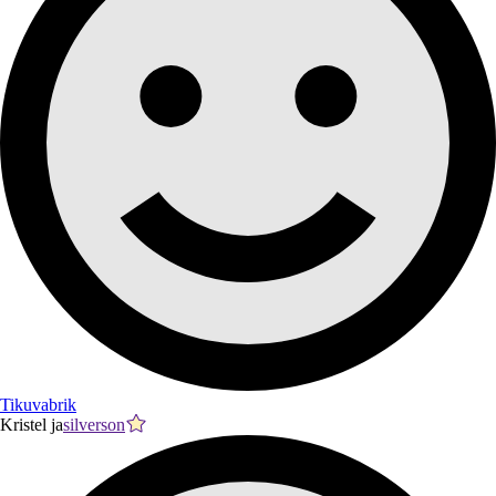
Tikuvabrik
Kristel ja
silverson