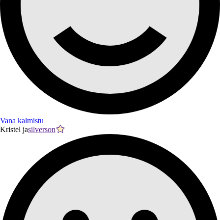
Vana kalmistu
Kristel ja
silverson