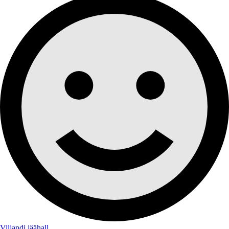
Viljandi jäähall