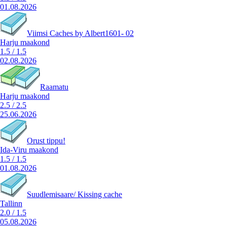
01.08.2026
Viimsi Caches by Albert1601- 02
Harju maakond
1.5
/
1.5
02.08.2026
Raamatu
Harju maakond
2.5
/
2.5
25.06.2026
Orust tippu!
Ida-Viru maakond
1.5
/
1.5
01.08.2026
Suudlemisaare/ Kissing cache
Tallinn
2.0
/
1.5
05.08.2026