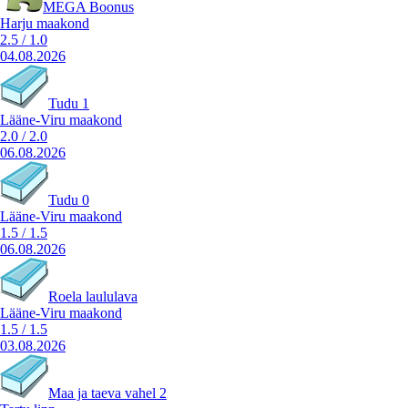
MEGA Boonus
Harju maakond
2.5
/
1.0
04.08.2026
Tudu 1
Lääne-Viru maakond
2.0
/
2.0
06.08.2026
Tudu 0
Lääne-Viru maakond
1.5
/
1.5
06.08.2026
Roela laululava
Lääne-Viru maakond
1.5
/
1.5
03.08.2026
Maa ja taeva vahel 2