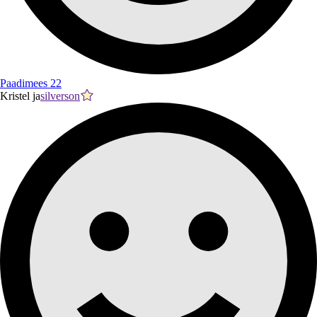
Paadimees 22
Kristel ja
silverson