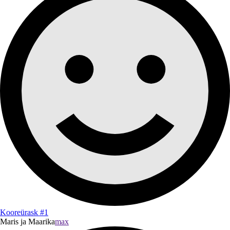
Kooreürask #1
Maris ja Maarika
max