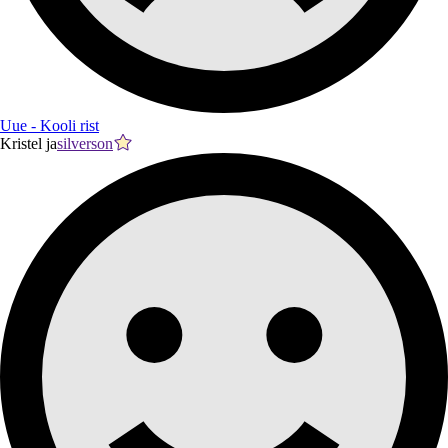
Uue - Kooli rist
Kristel ja
silverson