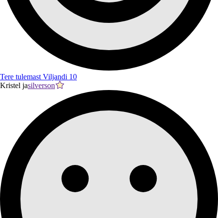
Tere tulemast Viljandi 10
Kristel ja
silverson