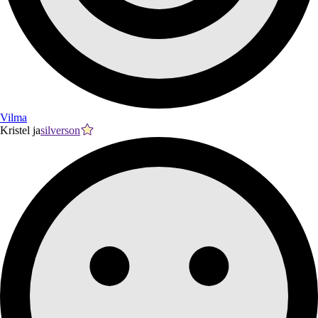
Vilma
Kristel ja
silverson