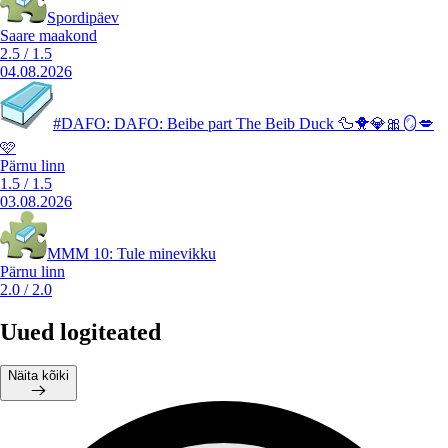
Spordipäev
Saare maakond
2.5
/
1.5
04.08.2026
#DAFO: DAFO: Beibe part The Beib Duck 🦆🐥💎🎀🪞💋
🩷
Pärnu linn
1.5
/
1.5
03.08.2026
MMM 10: Tule minevikku
Pärnu linn
2.0
/
2.0
Uued logiteated
Näita kõiki