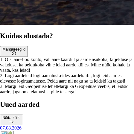
Kuidas alustada?
Mängureeglid
1
.
Otsi aare
Loo konto, vali aare kaardilt ja aarde asukoha, kirjelduse ja
vajadusel ka peidukoha vihje leiad aarde küljes. Mine nüüd kohale ja
vaata, kas leiad!
2
.
Logi aardeleid logiraamatus
Leides aardekarbi, logi leid aardes
olevasse logiraamatusse. Peida aare nii nagu sa ta leidsid ka tagasi!
3
.
Märgi leid Geopeituse lehel
Märgi ka Geopeituse veebis, et leidsid
aarde, jaga oma elamusi ja pilte teistega!
Uued aarded
Näita kõiki
07.08.2026