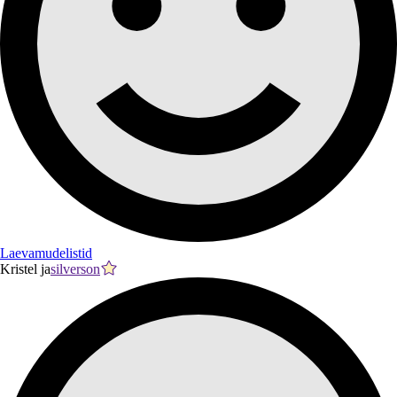
Laevamudelistid
Kristel ja
silverson