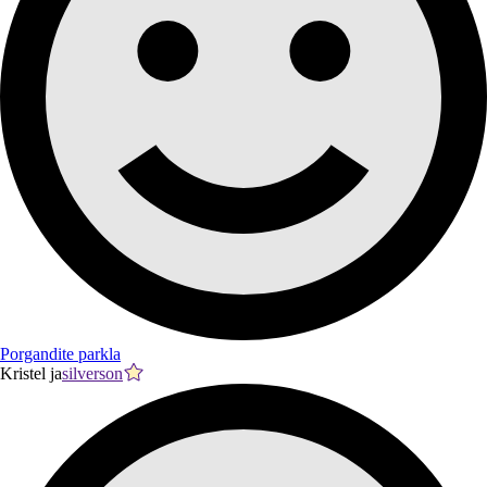
Porgandite parkla
Kristel ja
silverson