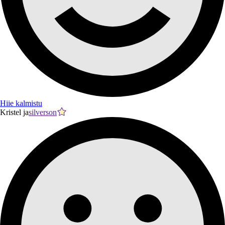
Hiie kalmistu
Kristel ja
silverson