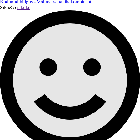
Kadunud hiilgus - Võhma vana lihakombinaat
Siku&co
sikuke