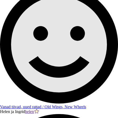
Vanad tiivad, uued rattad / Old Wings, New Wheels
Helen ja Ingrid
helen