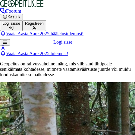
Foorum
Kasulik
Logi sisse
Registreeri
Vaata Aasta Aare 2025 hääletustulemusi!
Logi sisse
Vaata Aasta Aare 2025 tulemusi!
Geopeitus on rahvusvaheline mäng, mis viib sind tihtipeale
senikäimata kohtadesse, mitmete vaatamisväärsuste juurde või muidu
looduskaunitesse paikadesse.