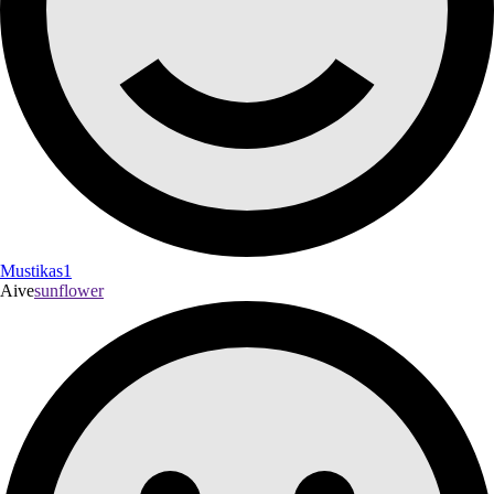
Mustikas1
Aive
sunflower