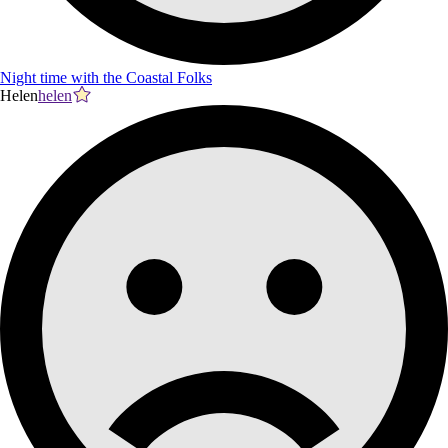
Night time with the Coastal Folks
Helen
helen