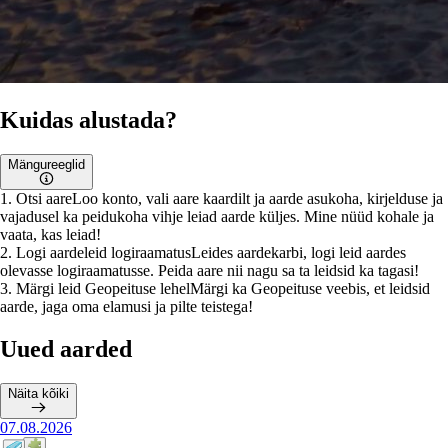
Kuidas alustada?
Mängureeglid
1
.
Otsi aare
Loo konto, vali aare kaardilt ja aarde asukoha, kirjelduse ja
vajadusel ka peidukoha vihje leiad aarde küljes. Mine nüüd kohale ja
vaata, kas leiad!
2
.
Logi aardeleid logiraamatus
Leides aardekarbi, logi leid aardes
olevasse logiraamatusse. Peida aare nii nagu sa ta leidsid ka tagasi!
3
.
Märgi leid Geopeituse lehel
Märgi ka Geopeituse veebis, et leidsid
aarde, jaga oma elamusi ja pilte teistega!
Uued aarded
Näita kõiki
07.08.2026