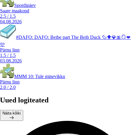
Spordipäev
Saare maakond
2.5
/
1.5
04.08.2026
#DAFO: DAFO: Beibe part The Beib Duck 🦆🐥💎🎀🪞💋
🩷
Pärnu linn
1.5
/
1.5
03.08.2026
MMM 10: Tule minevikku
Pärnu linn
2.0
/
2.0
Uued logiteated
Näita kõiki