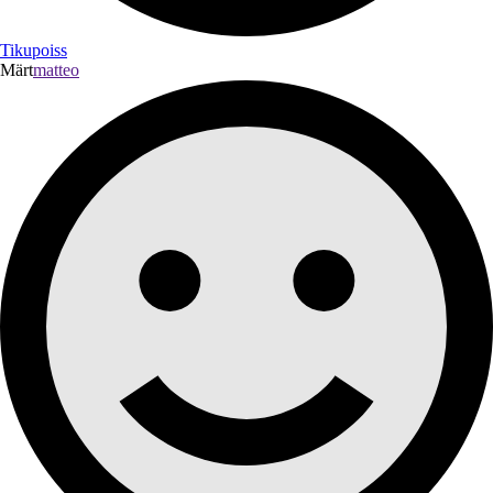
Tikupoiss
Märt
matteo