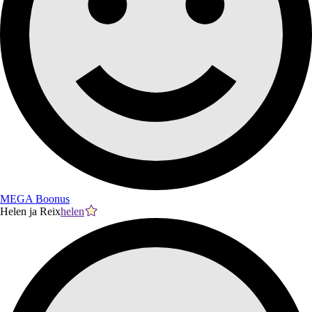
MEGA Boonus
Helen ja Reix
helen