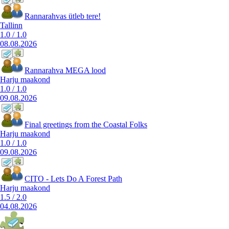
Rannarahvas ütleb tere!
Tallinn
1.0
/
1.0
08.08.2026
Rannarahva MEGA lood
Harju maakond
1.0
/
1.0
09.08.2026
Final greetings from the Coastal Folks
Harju maakond
1.0
/
1.0
09.08.2026
CITO - Lets Do A Forest Path
Harju maakond
1.5
/
2.0
04.08.2026