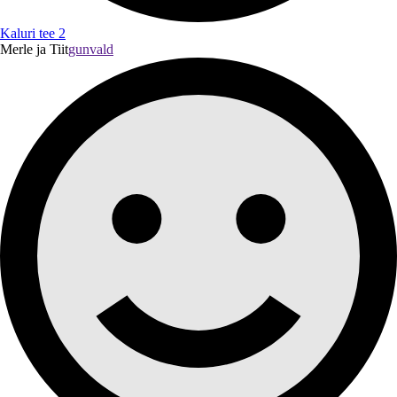
Kaluri tee 2
Merle ja Tiit
gunvald