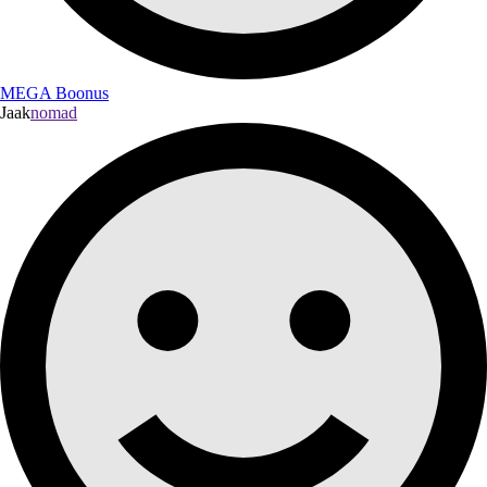
MEGA Boonus
Jaak
nomad