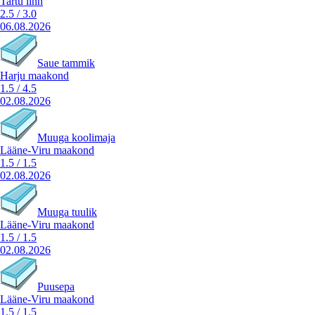
Tartu linn
2.5
/
3.0
06.08.2026
Saue tammik
Harju maakond
1.5
/
4.5
02.08.2026
Muuga koolimaja
Lääne-Viru maakond
1.5
/
1.5
02.08.2026
Muuga tuulik
Lääne-Viru maakond
1.5
/
1.5
02.08.2026
Puusepa
Lääne-Viru maakond
1.5
/
1.5