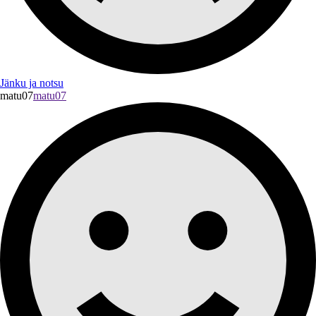
Jänku ja notsu
matu07
matu07