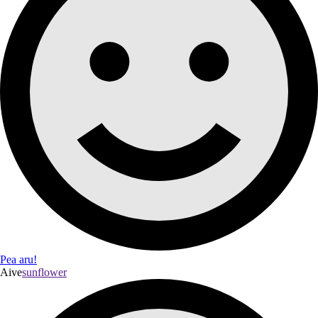
Pea aru!
Aive
sunflower