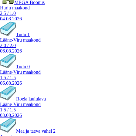
MEGA Boonus
Harju maakond
2.5
/
1.0
04.08.2026
Tudu 1
Lääne-Viru maakond
2.0
/
2.0
06.08.2026
Tudu 0
Lääne-Viru maakond
1.5
/
1.5
06.08.2026
Roela laululava
Lääne-Viru maakond
1.5
/
1.5
03.08.2026
Maa ja taeva vahel 2