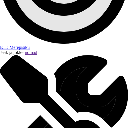
E11: Merepisiku
Jaak ja jokker
nomad