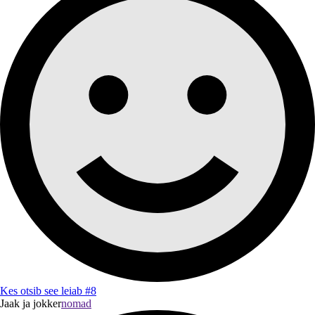
Kes otsib see leiab #8
Jaak ja jokker
nomad