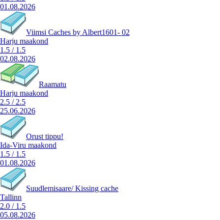
01.08.2026
Viimsi Caches by Albert1601- 02
Harju maakond
1.5
/
1.5
02.08.2026
Raamatu
Harju maakond
2.5
/
2.5
25.06.2026
Orust tippu!
Ida-Viru maakond
1.5
/
1.5
01.08.2026
Suudlemisaare/ Kissing cache
Tallinn
2.0
/
1.5
05.08.2026