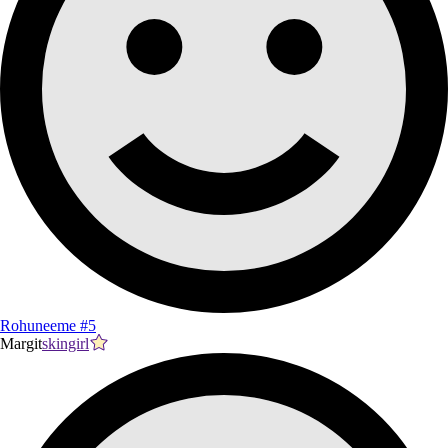
Rohuneeme #5
Margit
skingirl