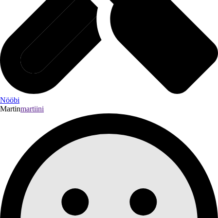
Nööbi
Martin
martiini