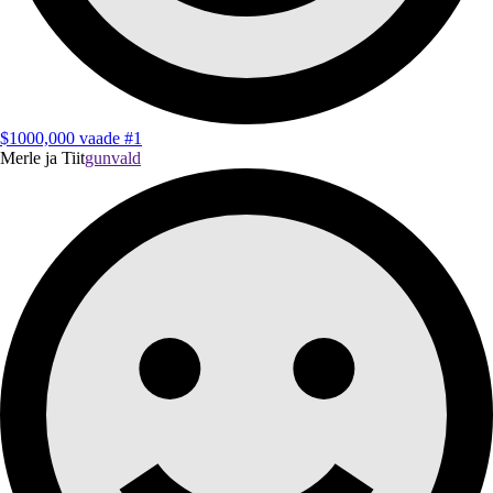
$1000,000 vaade #1
Merle ja Tiit
gunvald