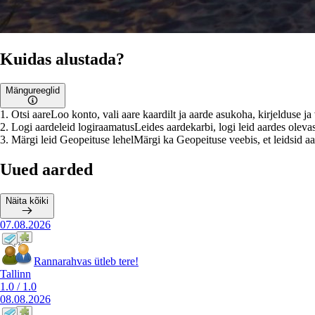
Kuidas alustada?
Mängureeglid
1
.
Otsi aare
Loo konto, vali aare kaardilt ja aarde asukoha, kirjelduse j
2
.
Logi aardeleid logiraamatus
Leides aardekarbi, logi leid aardes olevas
3
.
Märgi leid Geopeituse lehel
Märgi ka Geopeituse veebis, et leidsid aar
Uued aarded
Näita kõiki
07.08.2026
Rannarahvas ütleb tere!
Tallinn
1.0
/
1.0
08.08.2026