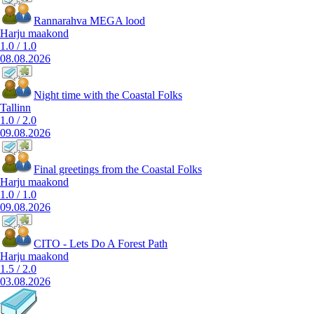
Rannarahva MEGA lood
Harju maakond
1.0
/
1.0
08.08.2026
Night time with the Coastal Folks
Tallinn
1.0
/
2.0
09.08.2026
Final greetings from the Coastal Folks
Harju maakond
1.0
/
1.0
09.08.2026
CITO - Lets Do A Forest Path
Harju maakond
1.5
/
2.0
03.08.2026