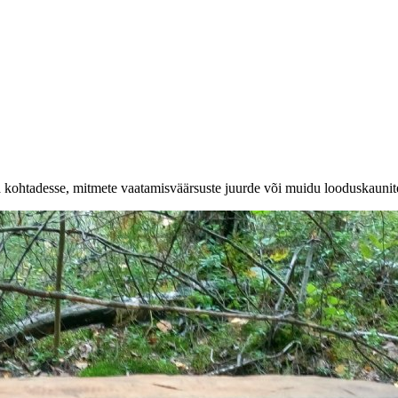
a kohtadesse, mitmete vaatamisväärsuste juurde või muidu looduskaunit