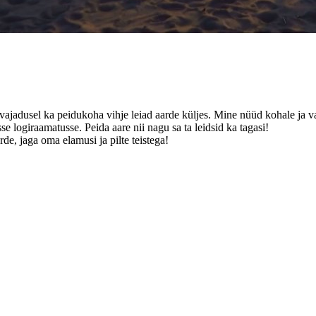
a vajadusel ka peidukoha vihje leiad aarde küljes. Mine nüüd kohale ja va
se logiraamatusse. Peida aare nii nagu sa ta leidsid ka tagasi!
de, jaga oma elamusi ja pilte teistega!