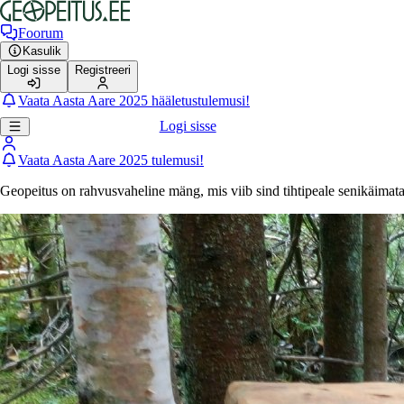
Foorum
Kasulik
Logi sisse
Registreeri
Vaata Aasta Aare 2025 hääletustulemusi!
Logi sisse
Vaata Aasta Aare 2025 tulemusi!
Geopeitus on rahvusvaheline mäng, mis viib sind tihtipeale senikäimat