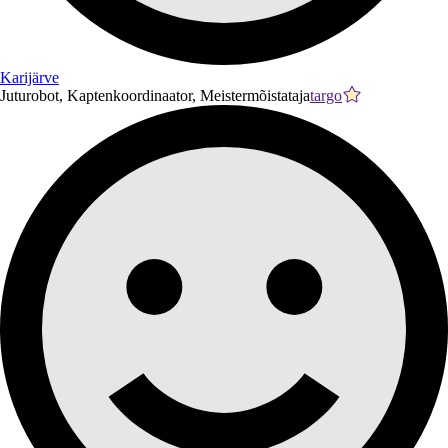
Karijärve
Juturobot, Kaptenkoordinaator, Meistermõistataja
targo