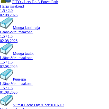
CITO - Lets Do A Forest Path
Harju maakond
1.5
/
2.0
02.08.2026
Muuga koolimaja
Lääne-Viru maakond
1.5
/
1.5
02.08.2026
Muuga tuulik
Lääne-Viru maakond
1.5
/
1.5
02.08.2026
Puusepa
Lääne-Viru maakond
1.5
/
1.5
01.08.2026
Viimsi Caches by Albert1601- 02