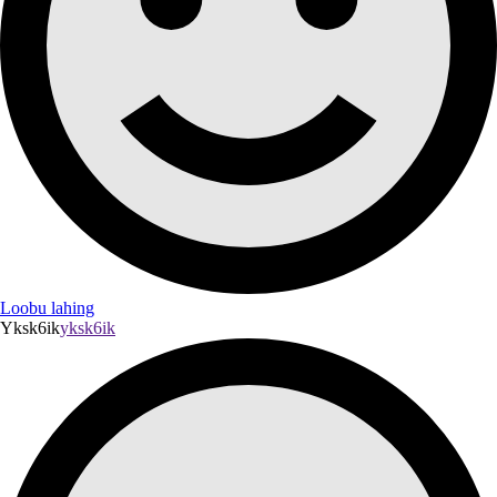
Loobu lahing
Yksk6ik
yksk6ik