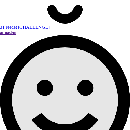
31 reedet [CHALLENGE]
armastan