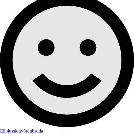
Ellplussjottvõrdubsüda