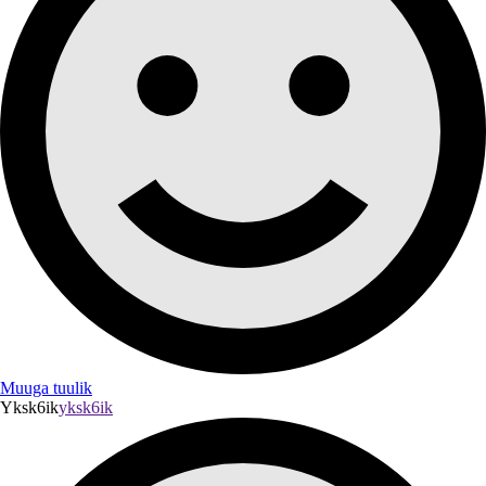
Muuga tuulik
Yksk6ik
yksk6ik