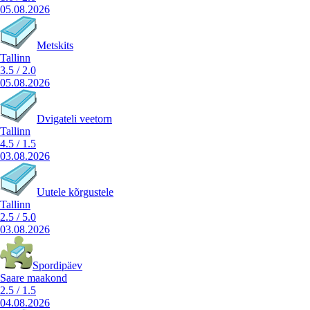
05.08.2026
Metskits
Tallinn
3.5
/
2.0
05.08.2026
Dvigateli veetorn
Tallinn
4.5
/
1.5
03.08.2026
Uutele kõrgustele
Tallinn
2.5
/
5.0
03.08.2026
Spordipäev
Saare maakond
2.5
/
1.5
04.08.2026