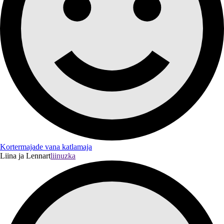
Kortermajade vana katlamaja
Liina ja Lennart
liinuzka