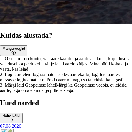
Kuidas alustada?
Mängureeglid
1
.
Otsi aare
Loo konto, vali aare kaardilt ja aarde asukoha, kirjelduse ja
vajadusel ka peidukoha vihje leiad aarde küljes. Mine nüüd kohale ja
vaata, kas leiad!
2
.
Logi aardeleid logiraamatus
Leides aardekarbi, logi leid aardes
olevasse logiraamatusse. Peida aare nii nagu sa ta leidsid ka tagasi!
3
.
Märgi leid Geopeituse lehel
Märgi ka Geopeituse veebis, et leidsid
aarde, jaga oma elamusi ja pilte teistega!
Uued aarded
Näita kõiki
07.08.2026