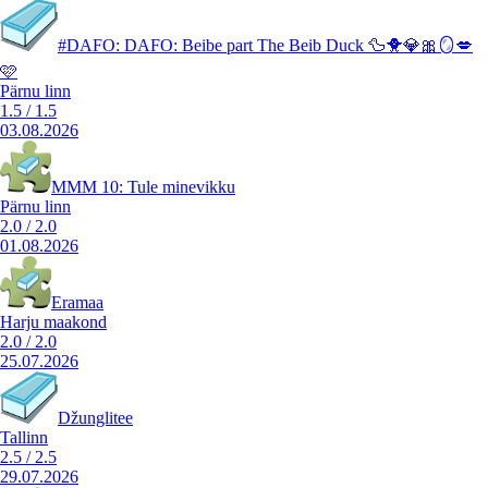
#DAFO: DAFO: Beibe part The Beib Duck 🦆🐥💎🎀🪞💋
🩷
Pärnu linn
1.5
/
1.5
03.08.2026
MMM 10: Tule minevikku
Pärnu linn
2.0
/
2.0
01.08.2026
Eramaa
Harju maakond
2.0
/
2.0
25.07.2026
Džunglitee
Tallinn
2.5
/
2.5
29.07.2026