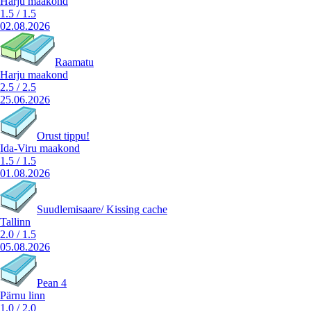
Harju maakond
1.5
/
1.5
02.08.2026
Raamatu
Harju maakond
2.5
/
2.5
25.06.2026
Orust tippu!
Ida-Viru maakond
1.5
/
1.5
01.08.2026
Suudlemisaare/ Kissing cache
Tallinn
2.0
/
1.5
05.08.2026
Pean 4
Pärnu linn
1.0
/
2.0