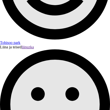
Tohisoo park
Liina ja teised
liinuzka