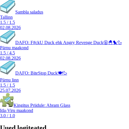
Sambla saladus
Tallinn
1.5
/
1.5
02.08.2026
DAFO: F#ckU Duck ehk Angry Revenge Duck🤬🐣🐤🦆
Pärnu maakond
1.5
/
4.5
02.08.2026
DAFO: BiteStop Duck🍽️🦆
Pärnu linn
1.5
/
1.5
25.07.2026
Kingitus Priidule: Abram Glass
Ida-Viru maakond
3.0
/
1.0
Uued logiteated