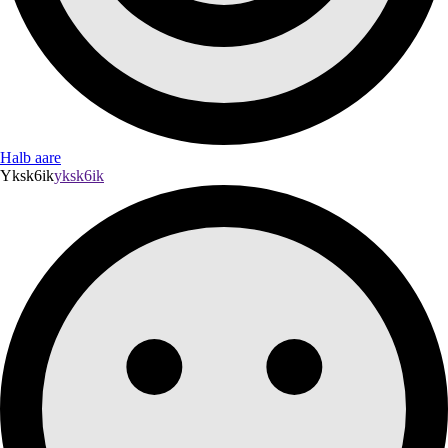
Halb aare
Yksk6ik
yksk6ik