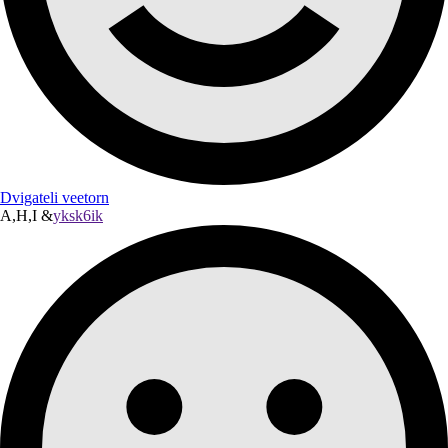
Dvigateli veetorn
A,H,I &
yksk6ik