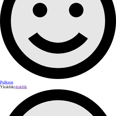
Pulkson
Yksk6ik
yksk6ik