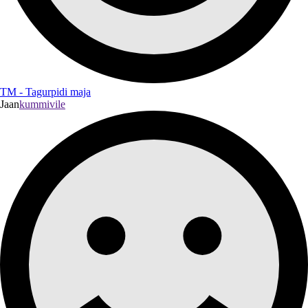
TM - Tagurpidi maja
Jaan
kummivile