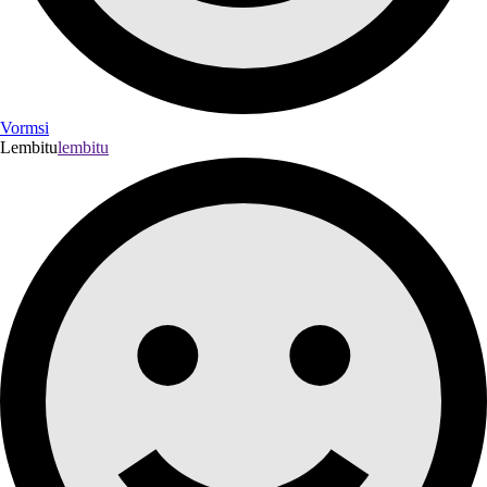
Vormsi
Lembitu
lembitu