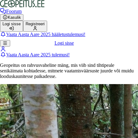
Foorum
Kasulik
Logi sisse
Registreeri
Vaata Aasta Aare 2025 hääletustulemusi!
Logi sisse
Vaata Aasta Aare 2025 tulemusi!
Geopeitus on rahvusvaheline mäng, mis viib sind tihtipeale
senikäimata kohtadesse, mitmete vaatamisväärsuste juurde või muidu
looduskaunitesse paikadesse.