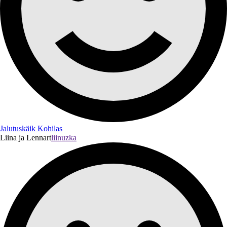
Jalutuskäik Kohilas
Liina ja Lennart
liinuzka