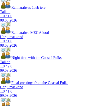
Rannarahvas ütleb tere!
Tallinn
1.0
/
1.0
08.08.2026
Rannarahva MEGA lood
Harju maakond
1.0
/
1.0
08.08.2026
Night time with the Coastal Folks
Tallinn
1.0
/
2.0
09.08.2026
Final greetings from the Coastal Folks
Harju maakond
1.0
/
1.0
09.08.2026