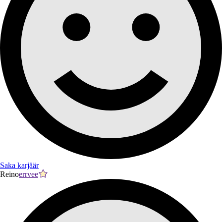
Saka karjäär
Reino
errvee