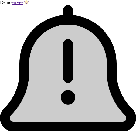
Reino
errvee