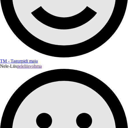
TM - Tagurpidi maja
Nele-Liis
neleliisvohma