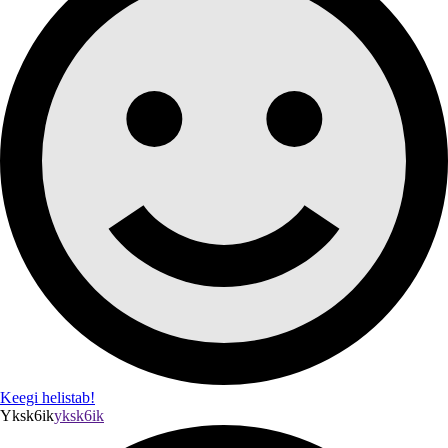
Keegi helistab!
Yksk6ik
yksk6ik