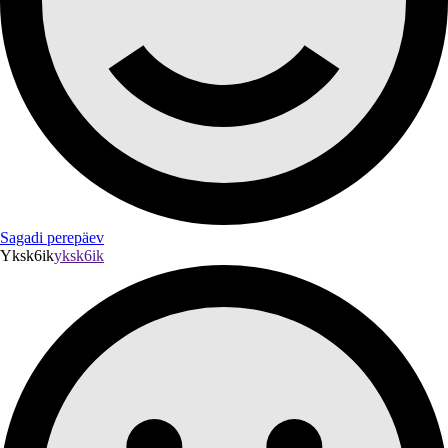
Sagadi perepäev
Yksk6ik
yksk6ik