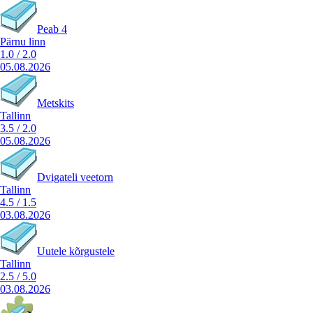
Peab 4
Pärnu linn
1.0
/
2.0
05.08.2026
Metskits
Tallinn
3.5
/
2.0
05.08.2026
Dvigateli veetorn
Tallinn
4.5
/
1.5
03.08.2026
Uutele kõrgustele
Tallinn
2.5
/
5.0
03.08.2026