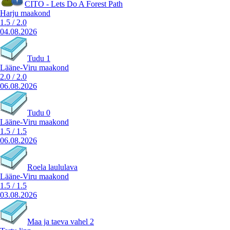
CITO - Lets Do A Forest Path
Harju maakond
1.5
/
2.0
04.08.2026
Tudu 1
Lääne-Viru maakond
2.0
/
2.0
06.08.2026
Tudu 0
Lääne-Viru maakond
1.5
/
1.5
06.08.2026
Roela laululava
Lääne-Viru maakond
1.5
/
1.5
03.08.2026
Maa ja taeva vahel 2