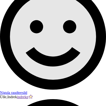
Nigula raudteesild
Ülle,Indrek
indrekp