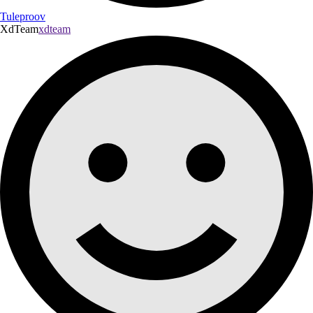
Tuleproov
XdTeam
xdteam