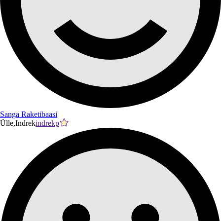
Sanga Raketibaasi
Ülle,Indrek
indrekp