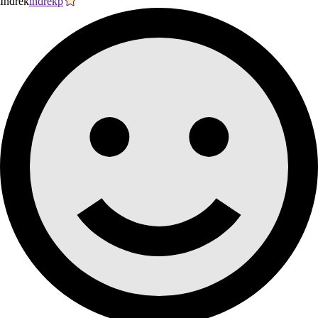
Indrek
indrekp