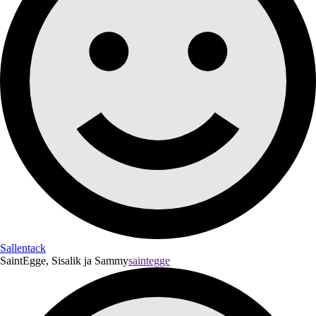
Sallentack
SaintEgge, Sisalik ja Sammy
saintegge