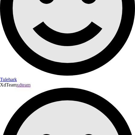
Tulehark
XdTeam
xdteam