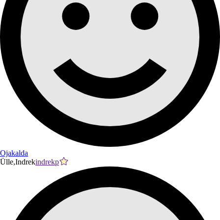
Ojakalda
Ülle,Indrek
indrekp