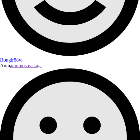
Rongiröövi
Anni
annimosovskaja