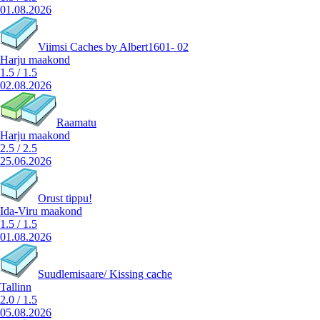
01.08.2026
Viimsi Caches by Albert1601- 02
Harju maakond
1.5
/
1.5
02.08.2026
Raamatu
Harju maakond
2.5
/
2.5
25.06.2026
Orust tippu!
Ida-Viru maakond
1.5
/
1.5
01.08.2026
Suudlemisaare/ Kissing cache
Tallinn
2.0
/
1.5
05.08.2026