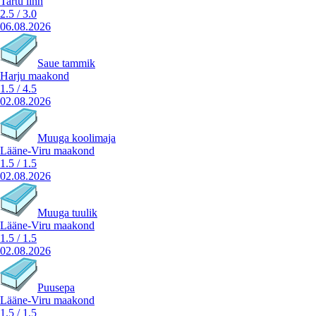
Tartu linn
2.5
/
3.0
06.08.2026
Saue tammik
Harju maakond
1.5
/
4.5
02.08.2026
Muuga koolimaja
Lääne-Viru maakond
1.5
/
1.5
02.08.2026
Muuga tuulik
Lääne-Viru maakond
1.5
/
1.5
02.08.2026
Puusepa
Lääne-Viru maakond
1.5
/
1.5