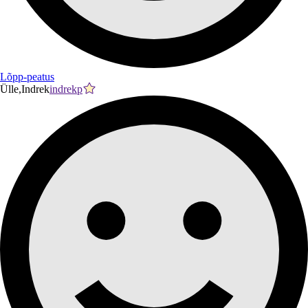
Lõpp-peatus
Ülle,Indrek
indrekp