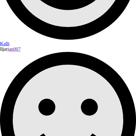
Kalli
Iljar
jan007