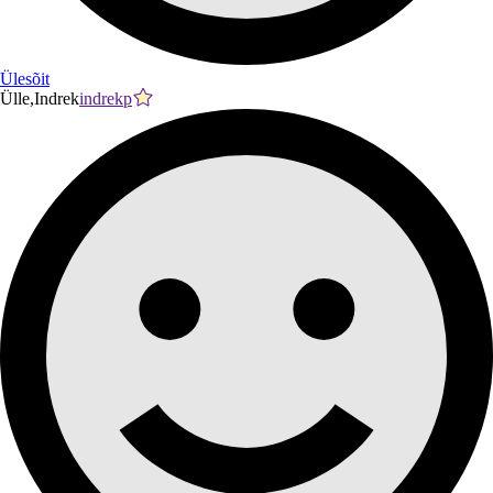
Ülesõit
Ülle,Indrek
indrekp