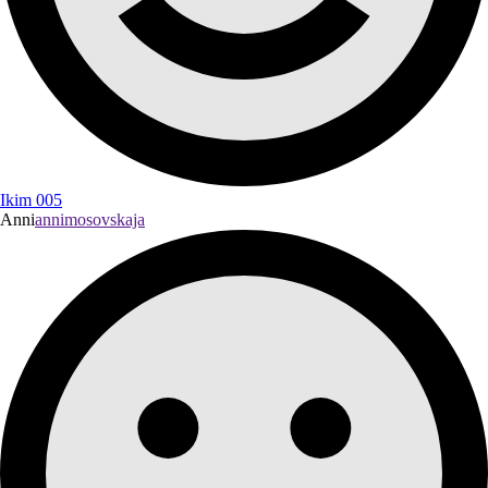
Ikim 005
Anni
annimosovskaja