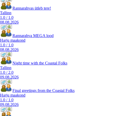
Rannarahvas ütleb tere!
Tallinn
1.0
/
1.0
08.08.2026
Rannarahva MEGA lood
Harju maakond
1.0
/
1.0
08.08.2026
Night time with the Coastal Folks
Tallinn
1.0
/
2.0
09.08.2026
Final greetings from the Coastal Folks
Harju maakond
1.0
/
1.0
09.08.2026