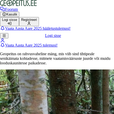
Foorum
Kasulik
Logi sisse
Registreeri
Vaata Aasta Aare 2025 hääletustulemusi!
Logi sisse
Vaata Aasta Aare 2025 tulemusi!
Geopeitus on rahvusvaheline mäng, mis viib sind tihtipeale
senikäimata kohtadesse, mitmete vaatamisväärsuste juurde või muidu
looduskaunitesse paikadesse.