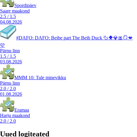
Spordipäev
Saare maakond
2.5
/
1.5
04.08.2026
#DAFO: DAFO: Beibe part The Beib Duck 🦆🐥💎🎀🪞💋
🩷
Pärnu linn
1.5
/
1.5
03.08.2026
MMM 10: Tule minevikku
Pärnu linn
2.0
/
2.0
01.08.2026
Eramaa
Harju maakond
2.0
/
2.0
Uued logiteated