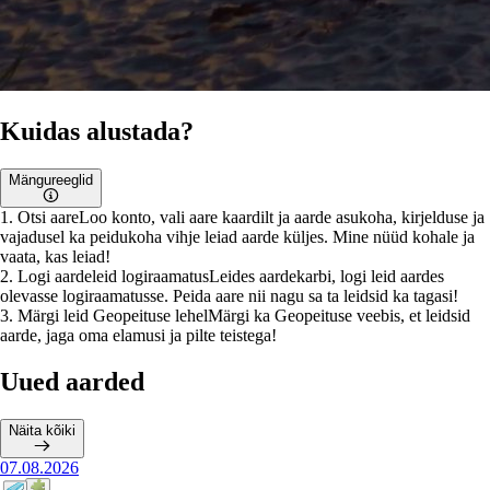
Kuidas alustada?
Mängureeglid
1
.
Otsi aare
Loo konto, vali aare kaardilt ja aarde asukoha, kirjelduse ja
vajadusel ka peidukoha vihje leiad aarde küljes. Mine nüüd kohale ja
vaata, kas leiad!
2
.
Logi aardeleid logiraamatus
Leides aardekarbi, logi leid aardes
olevasse logiraamatusse. Peida aare nii nagu sa ta leidsid ka tagasi!
3
.
Märgi leid Geopeituse lehel
Märgi ka Geopeituse veebis, et leidsid
aarde, jaga oma elamusi ja pilte teistega!
Uued aarded
Näita kõiki
07.08.2026