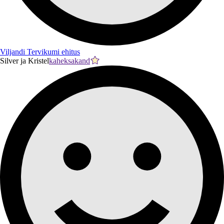
Viljandi Tervikumi ehitus
Silver ja Kristel
kaheksakand