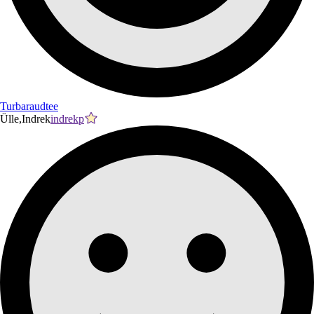
Turbaraudtee
Ülle,Indrek
indrekp