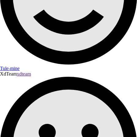
Tule-mine
XdTeam
xdteam