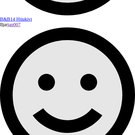
B&B14 Hiiukivi
Iljar
jan007