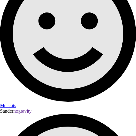
Metskits
Sander
nogravity