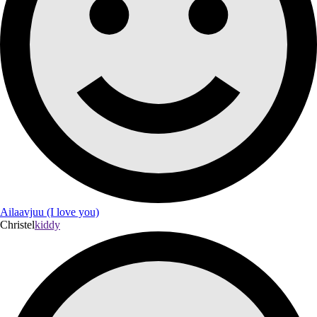
Ailaavjuu (I love you)
Christel
kiddy