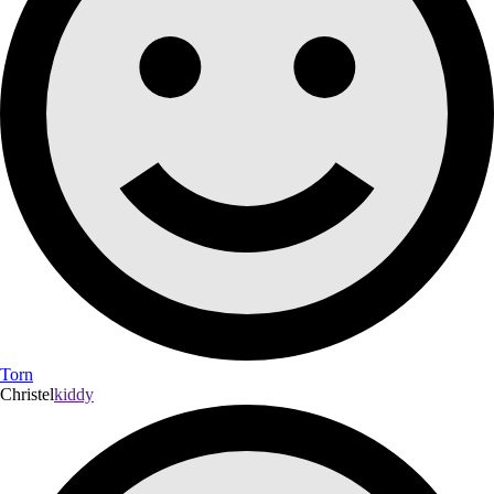
Torn
Christel
kiddy