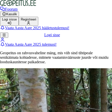
Foorum
Kasulik
Logi sisse
Registreeri
Vaata Aasta Aare 2025 hääletustulemusi!
Logi sisse
Vaata Aasta Aare 2025 tulemusi!
Geopeitus on rahvusvaheline mäng, mis viib sind tihtipeale
senikäimata kohtadesse, mitmete vaatamisväärsuste juurde või muidu
looduskaunitesse paikadesse.