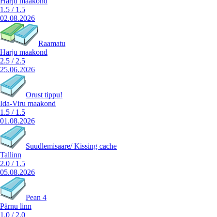
Harju maakond
1.5
/
1.5
02.08.2026
Raamatu
Harju maakond
2.5
/
2.5
25.06.2026
Orust tippu!
Ida-Viru maakond
1.5
/
1.5
01.08.2026
Suudlemisaare/ Kissing cache
Tallinn
2.0
/
1.5
05.08.2026
Pean 4
Pärnu linn
1.0
/
2.0