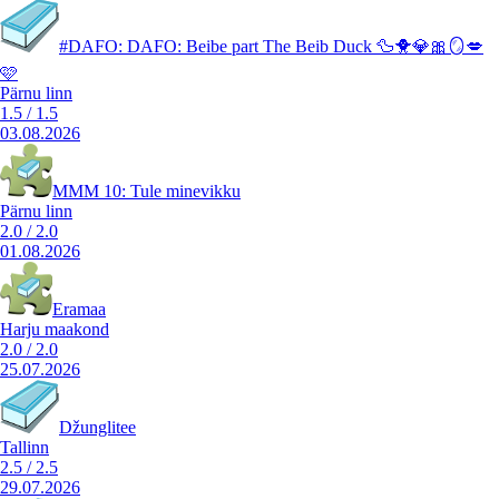
#DAFO: DAFO: Beibe part The Beib Duck 🦆🐥💎🎀🪞💋
🩷
Pärnu linn
1.5
/
1.5
03.08.2026
MMM 10: Tule minevikku
Pärnu linn
2.0
/
2.0
01.08.2026
Eramaa
Harju maakond
2.0
/
2.0
25.07.2026
Džunglitee
Tallinn
2.5
/
2.5
29.07.2026