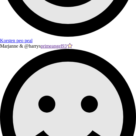
Korsten peo peal
Marjanne & @harrys
primeangel93