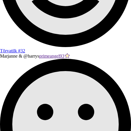
Tõrvatilk #32
Marjanne & @harrys
primeangel93