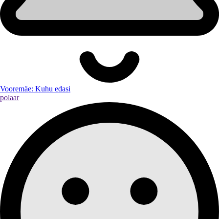
Vooremäe: Kuhu edasi
polaar