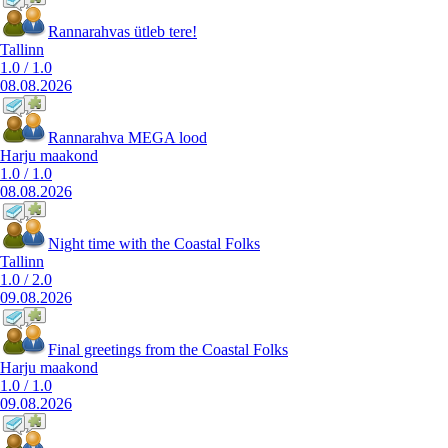
Rannarahvas ütleb tere!
Tallinn
1.0
/
1.0
08.08.2026
Rannarahva MEGA lood
Harju maakond
1.0
/
1.0
08.08.2026
Night time with the Coastal Folks
Tallinn
1.0
/
2.0
09.08.2026
Final greetings from the Coastal Folks
Harju maakond
1.0
/
1.0
09.08.2026