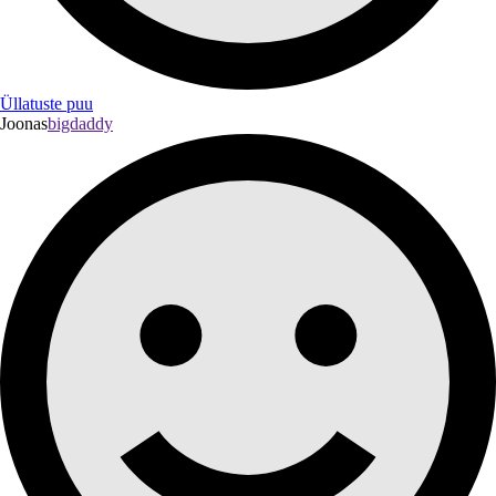
Üllatuste puu
Joonas
bigdaddy