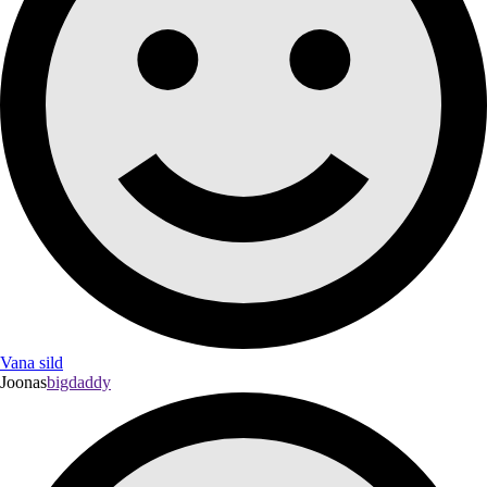
Vana sild
Joonas
bigdaddy