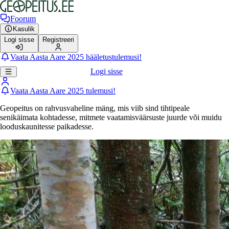
Foorum
Kasulik
Logi sisse
Registreeri
Vaata Aasta Aare 2025 hääletustulemusi!
Logi sisse
Vaata Aasta Aare 2025 tulemusi!
Geopeitus on rahvusvaheline mäng, mis viib sind tihtipeale
senikäimata kohtadesse, mitmete vaatamisväärsuste juurde või muidu
looduskaunitesse paikadesse.