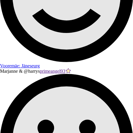
Vooremäe: Jäneseurg
Marjanne & @harrys
primeangel93