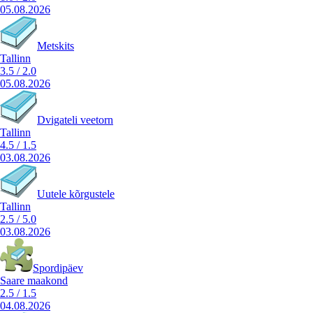
05.08.2026
Metskits
Tallinn
3.5
/
2.0
05.08.2026
Dvigateli veetorn
Tallinn
4.5
/
1.5
03.08.2026
Uutele kõrgustele
Tallinn
2.5
/
5.0
03.08.2026
Spordipäev
Saare maakond
2.5
/
1.5
04.08.2026