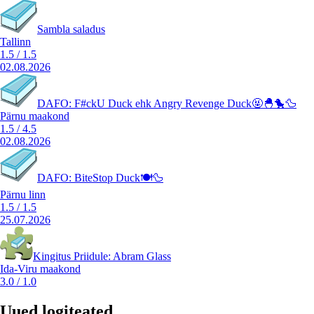
Sambla saladus
Tallinn
1.5
/
1.5
02.08.2026
DAFO: F#ckU Duck ehk Angry Revenge Duck🤬🐣🐤🦆
Pärnu maakond
1.5
/
4.5
02.08.2026
DAFO: BiteStop Duck🍽️🦆
Pärnu linn
1.5
/
1.5
25.07.2026
Kingitus Priidule: Abram Glass
Ida-Viru maakond
3.0
/
1.0
Uued logiteated