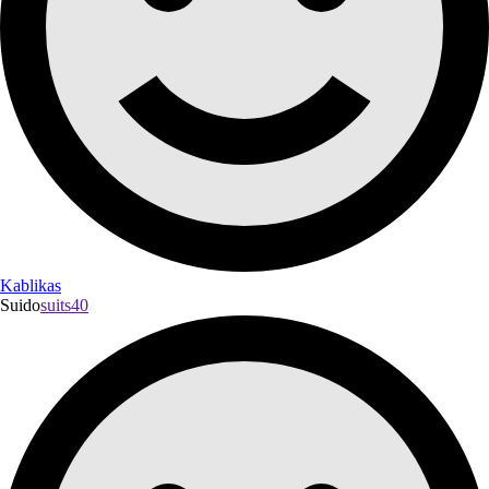
Kablikas
Suido
suits40