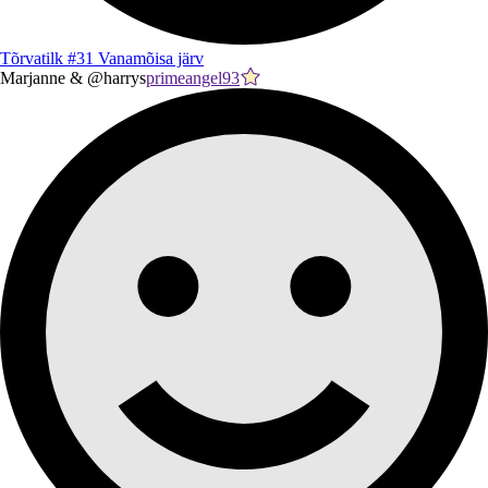
Tõrvatilk #31 Vanamõisa järv
Marjanne & @harrys
primeangel93