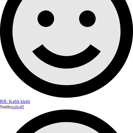
RR: Kabli klubi
Suido
suits40