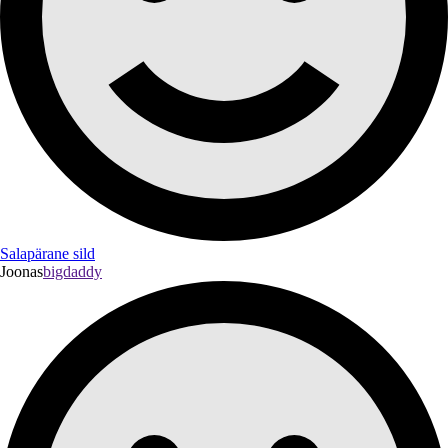
Salapärane sild
Joonas
bigdaddy