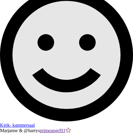
Kirik- kammersaal
Marjanne & @harrys
primeangel93