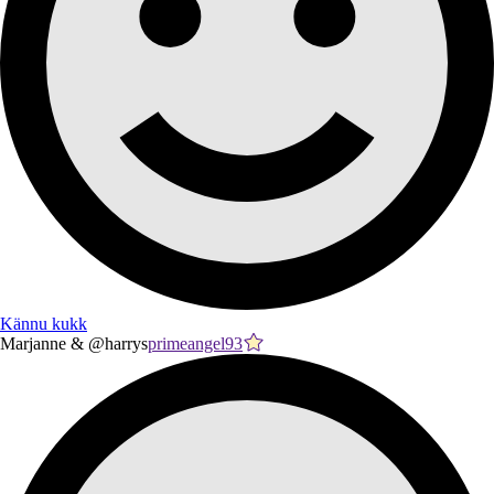
Kännu kukk
Marjanne & @harrys
primeangel93