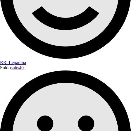
RR: Lepanina
Suido
suits40