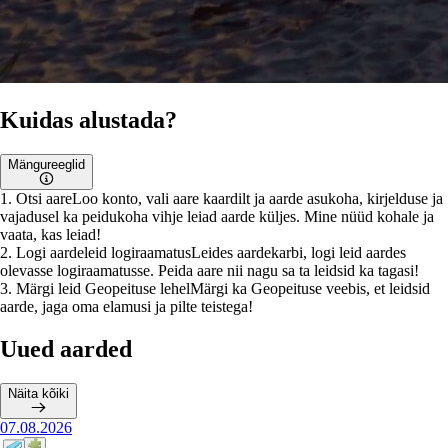
Kuidas alustada?
Mängureeglid
1
.
Otsi aare
Loo konto, vali aare kaardilt ja aarde asukoha, kirjelduse ja
vajadusel ka peidukoha vihje leiad aarde küljes. Mine nüüd kohale ja
vaata, kas leiad!
2
.
Logi aardeleid logiraamatus
Leides aardekarbi, logi leid aardes
olevasse logiraamatusse. Peida aare nii nagu sa ta leidsid ka tagasi!
3
.
Märgi leid Geopeituse lehel
Märgi ka Geopeituse veebis, et leidsid
aarde, jaga oma elamusi ja pilte teistega!
Uued aarded
Näita kõiki
07.08.2026