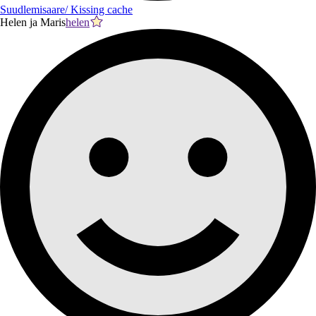
Suudlemisaare/ Kissing cache
Helen ja Maris
helen