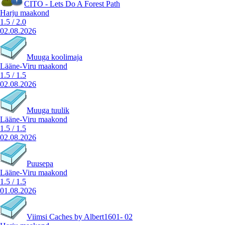
CITO - Lets Do A Forest Path
Harju maakond
1.5
/
2.0
02.08.2026
Muuga koolimaja
Lääne-Viru maakond
1.5
/
1.5
02.08.2026
Muuga tuulik
Lääne-Viru maakond
1.5
/
1.5
02.08.2026
Puusepa
Lääne-Viru maakond
1.5
/
1.5
01.08.2026
Viimsi Caches by Albert1601- 02