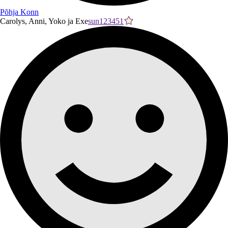
Põhja Konn
Carolys, Anni, Yoko ja Exe
sun123451