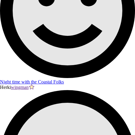
Night time with the Coastal Folks
Herki
wingman