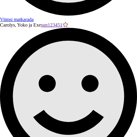
Viimsi matkarada
Carolys, Yoko ja Exe
sun123451