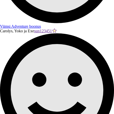
Viimsi Adventure boonus
Carolys, Yoko ja Exe
sun123451