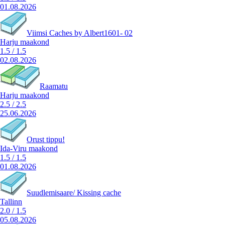
01.08.2026
Viimsi Caches by Albert1601- 02
Harju maakond
1.5
/
1.5
02.08.2026
Raamatu
Harju maakond
2.5
/
2.5
25.06.2026
Orust tippu!
Ida-Viru maakond
1.5
/
1.5
01.08.2026
Suudlemisaare/ Kissing cache
Tallinn
2.0
/
1.5
05.08.2026