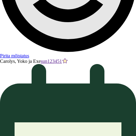
Pirita mõistatus
Carolys, Yoko ja Exe
sun123451