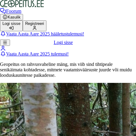
Foorum
Kasulik
Logi sisse
Registreeri
Vaata Aasta Aare 2025 hääletustulemusi!
Logi sisse
Vaata Aasta Aare 2025 tulemusi!
Geopeitus on rahvusvaheline mäng, mis viib sind tihtipeale
senikäimata kohtadesse, mitmete vaatamisväärsuste juurde või muidu
looduskaunitesse paikadesse.