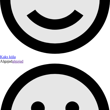
Kaks küla
Algajad
algajad