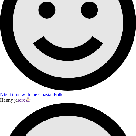
Night time with the Coastal Folks
Henny ja
reix