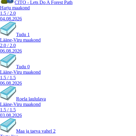
CITO - Lets Do A Forest Path
Harju maakond
1.5
/
2.0
04.08.2026
Tudu 1
Lääne-Viru maakond
2.0
/
2.0
06.08.2026
Tudu 0
Lääne-Viru maakond
1.5
/
1.5
06.08.2026
Roela laululava
Lääne-Viru maakond
1.5
/
1.5
03.08.2026
Maa ja taeva vahel 2