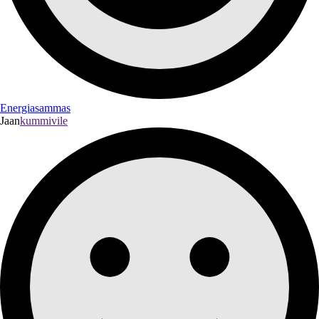
Energiasammas
Jaan
kummivile