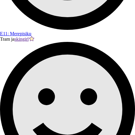
E11: Merepisiku
Tram ja
skingirl