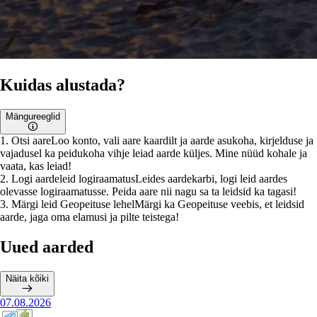
Kuidas alustada?
Mängureeglid
1
.
Otsi aare
Loo konto, vali aare kaardilt ja aarde asukoha, kirjelduse ja
vajadusel ka peidukoha vihje leiad aarde küljes. Mine nüüd kohale ja
vaata, kas leiad!
2
.
Logi aardeleid logiraamatus
Leides aardekarbi, logi leid aardes
olevasse logiraamatusse. Peida aare nii nagu sa ta leidsid ka tagasi!
3
.
Märgi leid Geopeituse lehel
Märgi ka Geopeituse veebis, et leidsid
aarde, jaga oma elamusi ja pilte teistega!
Uued aarded
Näita kõiki
07.08.2026