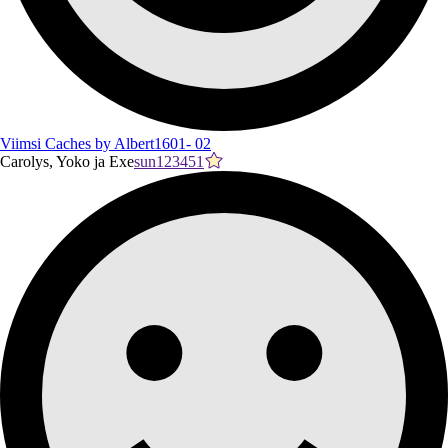
Viimsi Caches by Albert1601- 02
Carolys, Yoko ja Exe
sun123451