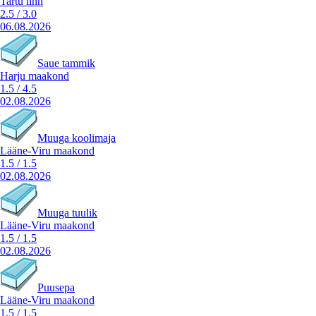
Tartu linn
2.5
/
3.0
06.08.2026
Saue tammik
Harju maakond
1.5
/
4.5
02.08.2026
Muuga koolimaja
Lääne-Viru maakond
1.5
/
1.5
02.08.2026
Muuga tuulik
Lääne-Viru maakond
1.5
/
1.5
02.08.2026
Puusepa
Lääne-Viru maakond
1.5
/
1.5