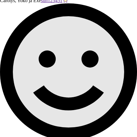
Carolys, Yoko ja Exe
sun123451