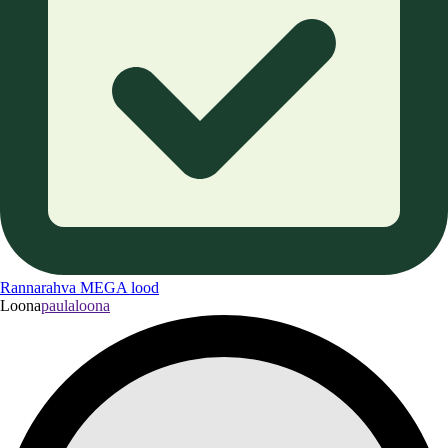
Rannarahva MEGA lood
Loona
paulaloona