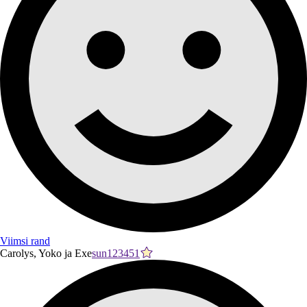
Viimsi rand
Carolys, Yoko ja Exe
sun123451