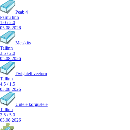
Peab 4
Pärnu linn
1.0
/
2.0
05.08.2026
Metskits
Tallinn
3.5
/
2.0
05.08.2026
Dvigateli veetorn
Tallinn
4.5
/
1.5
03.08.2026
Uutele kõrgustele
Tallinn
2.5
/
5.0
03.08.2026