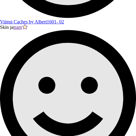
Viimsi Caches by Albert1601- 02
Skin ja
tram