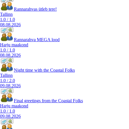
Rannarahvas ütleb tere!
Tallinn
1.0
/
1.0
08.08.2026
Rannarahva MEGA lood
Harju maakond
1.0
/
1.0
08.08.2026
Night time with the Coastal Folks
Tallinn
1.0
/
2.0
09.08.2026
Final greetings from the Coastal Folks
Harju maakond
1.0
/
1.0
09.08.2026