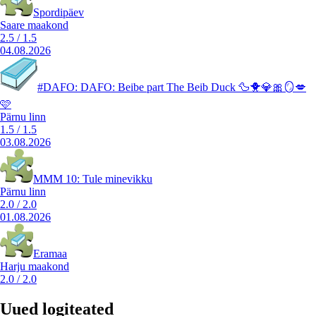
Spordipäev
Saare maakond
2.5
/
1.5
04.08.2026
#DAFO: DAFO: Beibe part The Beib Duck 🦆🐥💎🎀🪞💋
🩷
Pärnu linn
1.5
/
1.5
03.08.2026
MMM 10: Tule minevikku
Pärnu linn
2.0
/
2.0
01.08.2026
Eramaa
Harju maakond
2.0
/
2.0
Uued logiteated