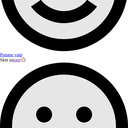
Punane vaip
Skin ja
tram