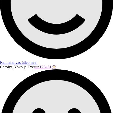
Rannarahvas ütleb tere!
Carolys, Yoko ja Exe
sun123451