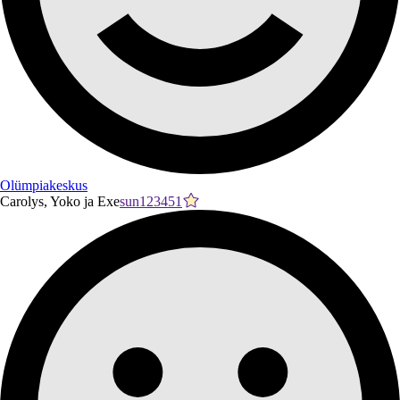
Olümpiakeskus
Carolys, Yoko ja Exe
sun123451