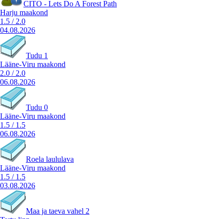
CITO - Lets Do A Forest Path
Harju maakond
1.5
/
2.0
04.08.2026
Tudu 1
Lääne-Viru maakond
2.0
/
2.0
06.08.2026
Tudu 0
Lääne-Viru maakond
1.5
/
1.5
06.08.2026
Roela laululava
Lääne-Viru maakond
1.5
/
1.5
03.08.2026
Maa ja taeva vahel 2