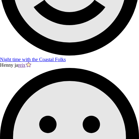
Night time with the Coastal Folks
Henny ja
reix