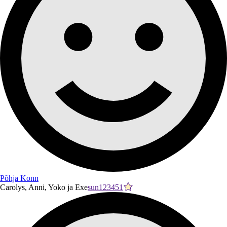
Põhja Konn
Carolys, Anni, Yoko ja Exe
sun123451