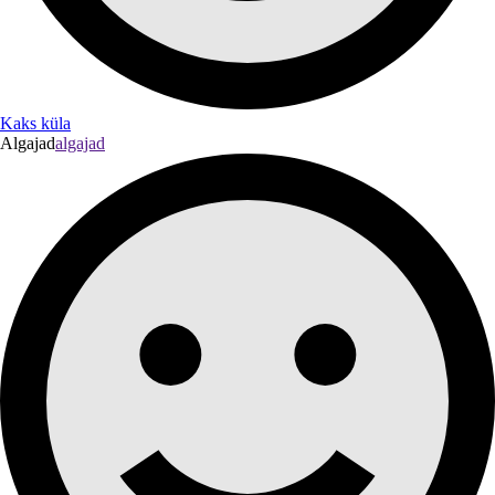
Kaks küla
Algajad
algajad