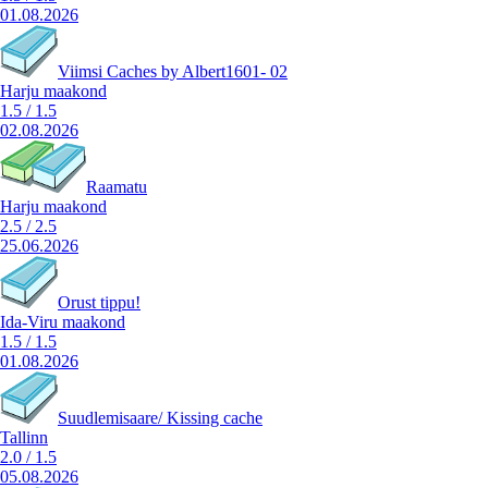
01.08.2026
Viimsi Caches by Albert1601- 02
Harju maakond
1.5
/
1.5
02.08.2026
Raamatu
Harju maakond
2.5
/
2.5
25.06.2026
Orust tippu!
Ida-Viru maakond
1.5
/
1.5
01.08.2026
Suudlemisaare/ Kissing cache
Tallinn
2.0
/
1.5
05.08.2026