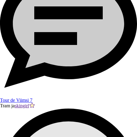
Tour de Viimsi 7
Tram ja
skingirl