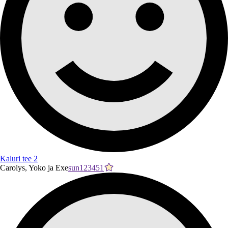
Kaluri tee 2
Carolys, Yoko ja Exe
sun123451