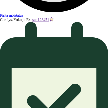
Pirita mõistatus
Carolys, Yoko ja Exe
sun123451