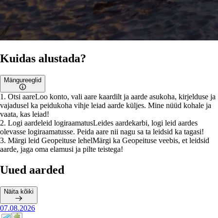
Kuidas alustada?
Mängureeglid
1
.
Otsi aare
Loo konto, vali aare kaardilt ja aarde asukoha, kirjelduse ja
vajadusel ka peidukoha vihje leiad aarde küljes. Mine nüüd kohale ja
vaata, kas leiad!
2
.
Logi aardeleid logiraamatus
Leides aardekarbi, logi leid aardes
olevasse logiraamatusse. Peida aare nii nagu sa ta leidsid ka tagasi!
3
.
Märgi leid Geopeituse lehel
Märgi ka Geopeituse veebis, et leidsid
aarde, jaga oma elamusi ja pilte teistega!
Uued aarded
Näita kõiki
07.08.2026