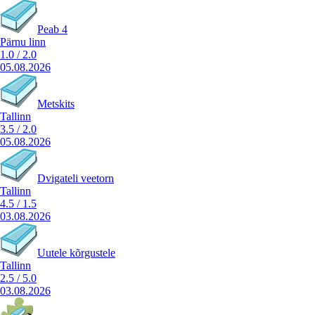
Peab 4
Pärnu linn
1.0
/
2.0
05.08.2026
Metskits
Tallinn
3.5
/
2.0
05.08.2026
Dvigateli veetorn
Tallinn
4.5
/
1.5
03.08.2026
Uutele kõrgustele
Tallinn
2.5
/
5.0
03.08.2026