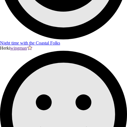
Night time with the Coastal Folks
Herki
wingman