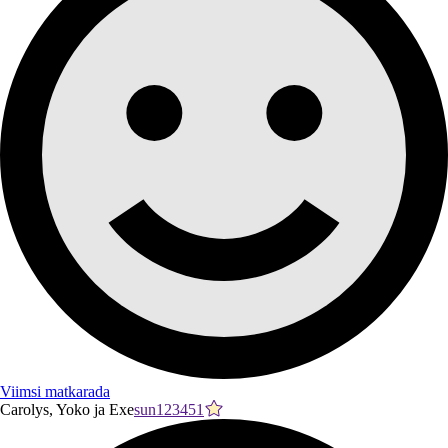
Viimsi matkarada
Carolys, Yoko ja Exe
sun123451