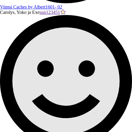
Viimsi Caches by Albert1601- 02
Carolys, Yoko ja Exe
sun123451