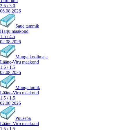
Tartu linn
2.5
/
3.0
06.08.2026
Saue tammik
Harju maakond
1.5
/
4.5
02.08.2026
Muuga koolimaja
Lääne-Viru maakond
1.5
/
1.5
02.08.2026
Muuga tuulik
Lääne-Viru maakond
1.5
/
1.5
02.08.2026
Puusepa
Lääne-Viru maakond
1.5
/
1.5