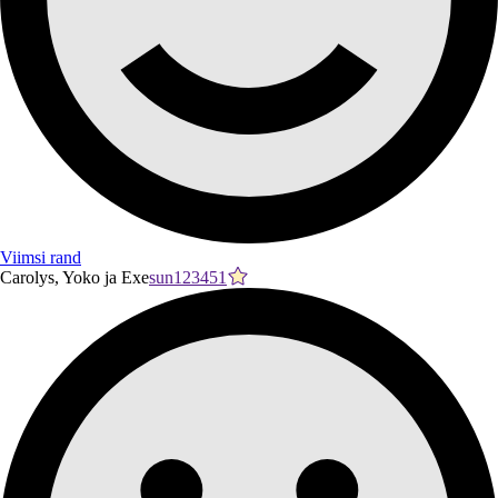
Viimsi rand
Carolys, Yoko ja Exe
sun123451