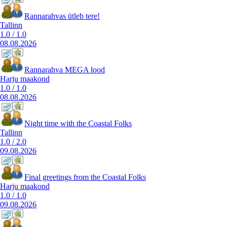
Rannarahvas ütleb tere!
Tallinn
1.0
/
1.0
08.08.2026
Rannarahva MEGA lood
Harju maakond
1.0
/
1.0
08.08.2026
Night time with the Coastal Folks
Tallinn
1.0
/
2.0
09.08.2026
Final greetings from the Coastal Folks
Harju maakond
1.0
/
1.0
09.08.2026