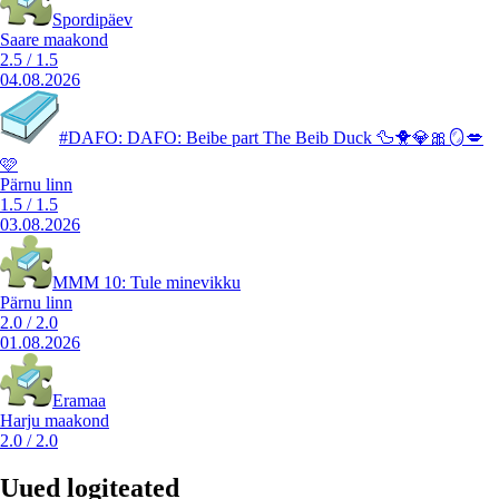
Spordipäev
Saare maakond
2.5
/
1.5
04.08.2026
#DAFO: DAFO: Beibe part The Beib Duck 🦆🐥💎🎀🪞💋
🩷
Pärnu linn
1.5
/
1.5
03.08.2026
MMM 10: Tule minevikku
Pärnu linn
2.0
/
2.0
01.08.2026
Eramaa
Harju maakond
2.0
/
2.0
Uued logiteated