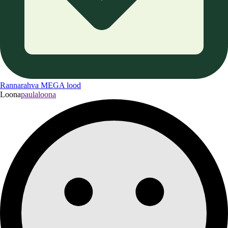
Rannarahva MEGA lood
Loona
paulaloona