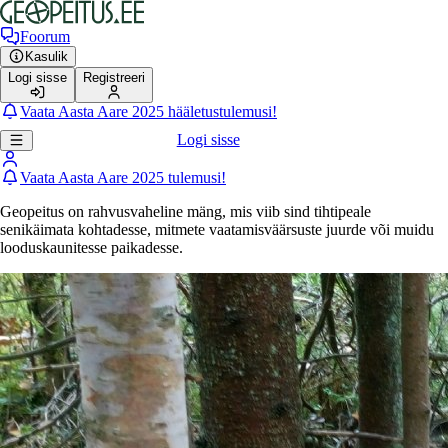
Foorum
Kasulik
Logi sisse
Registreeri
Vaata Aasta Aare 2025 hääletustulemusi!
Logi sisse
Vaata Aasta Aare 2025 tulemusi!
Geopeitus on rahvusvaheline mäng, mis viib sind tihtipeale
senikäimata kohtadesse, mitmete vaatamisväärsuste juurde või muidu
looduskaunitesse paikadesse.