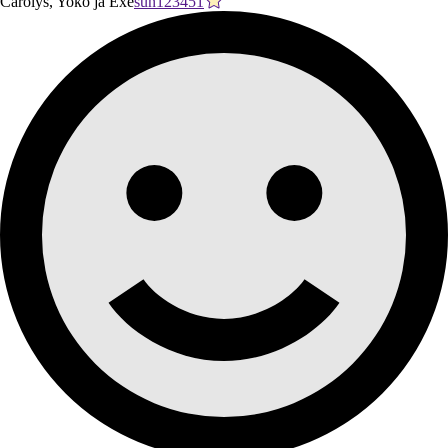
Carolys, Yoko ja Exe
sun123451