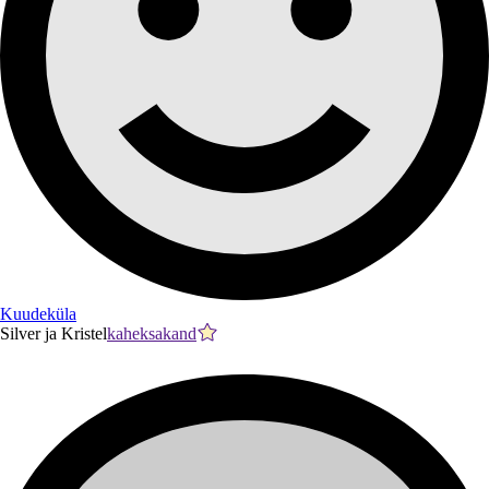
Kuudeküla
Silver ja Kristel
kaheksakand