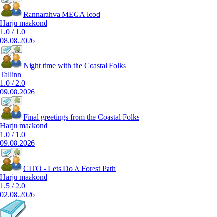
Rannarahva MEGA lood
Harju maakond
1.0
/
1.0
08.08.2026
Night time with the Coastal Folks
Tallinn
1.0
/
2.0
09.08.2026
Final greetings from the Coastal Folks
Harju maakond
1.0
/
1.0
09.08.2026
CITO - Lets Do A Forest Path
Harju maakond
1.5
/
2.0
02.08.2026