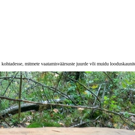
a kohtadesse, mitmete vaatamisväärsuste juurde või muidu looduskaunit