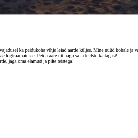
a vajadusel ka peidukoha vihje leiad aarde küljes. Mine nüüd kohale ja va
se logiraamatusse. Peida aare nii nagu sa ta leidsid ka tagasi!
de, jaga oma elamusi ja pilte teistega!