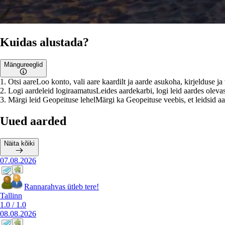
Kuidas alustada?
Mängureeglid
1
.
Otsi aare
Loo konto, vali aare kaardilt ja aarde asukoha, kirjelduse j
2
.
Logi aardeleid logiraamatus
Leides aardekarbi, logi leid aardes olevas
3
.
Märgi leid Geopeituse lehel
Märgi ka Geopeituse veebis, et leidsid aar
Uued aarded
Näita kõiki
07.08.2026
Rannarahvas ütleb tere!
Tallinn
1.0
/
1.0
08.08.2026