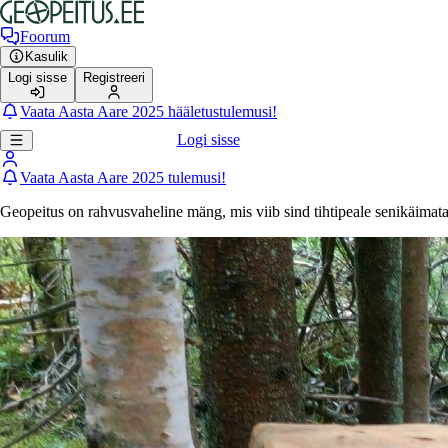
Foorum
Kasulik
Logi sisse
Registreeri
Vaata Aasta Aare 2025 hääletustulemusi!
Logi sisse
Vaata Aasta Aare 2025 tulemusi!
Geopeitus on rahvusvaheline mäng, mis viib sind tihtipeale senikäimat