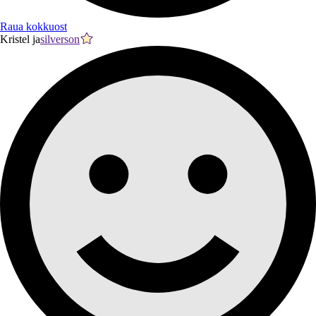
Raua kokkuost
Kristel ja
silverson