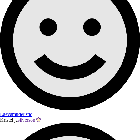
Laevamudelistid
Kristel ja
silverson