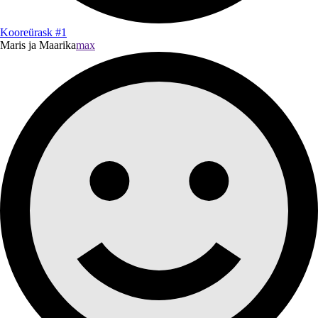
Kooreürask #1
Maris ja Maarika
max