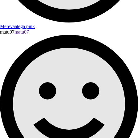
Merevaatega pink
matu07
matu07