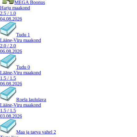
MEGA Boonus
Harju maakond
2.5
/
1.0
04.08.2026
Tudu 1
Lääne-Viru maakond
2.0
/
2.0
06.08.2026
Tudu 0
Lääne-Viru maakond
1.5
/
1.5
06.08.2026
Roela laululava
Lääne-Viru maakond
1.5
/
1.5
03.08.2026
Maa ja taeva vahel 2