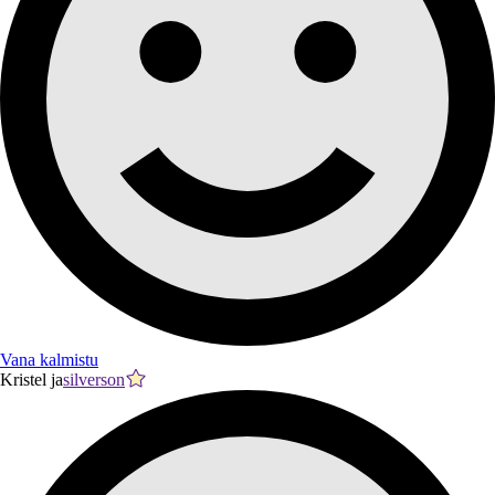
Vana kalmistu
Kristel ja
silverson