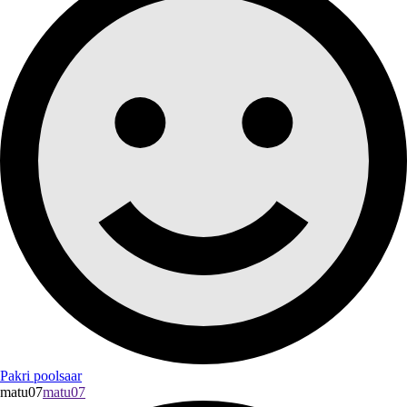
Pakri poolsaar
matu07
matu07