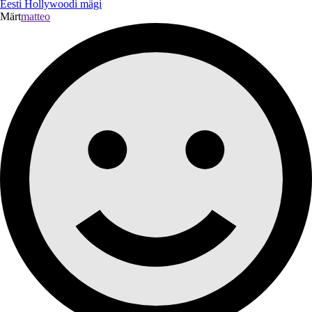
Eesti Hollywoodi mägi
Märt
matteo