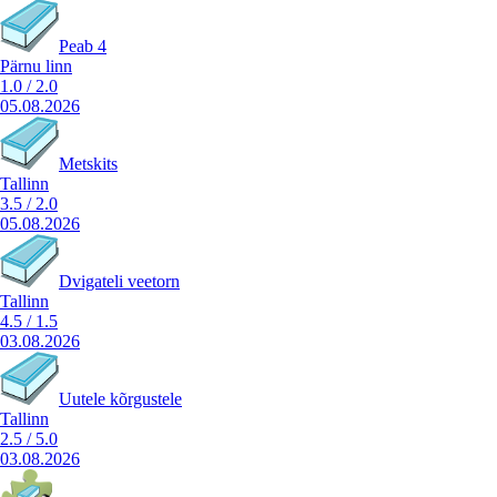
Peab 4
Pärnu linn
1.0
/
2.0
05.08.2026
Metskits
Tallinn
3.5
/
2.0
05.08.2026
Dvigateli veetorn
Tallinn
4.5
/
1.5
03.08.2026
Uutele kõrgustele
Tallinn
2.5
/
5.0
03.08.2026