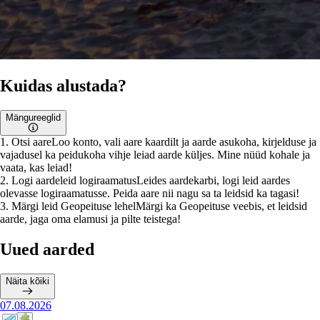
Kuidas alustada?
Mängureeglid
1
.
Otsi aare
Loo konto, vali aare kaardilt ja aarde asukoha, kirjelduse ja
vajadusel ka peidukoha vihje leiad aarde küljes. Mine nüüd kohale ja
vaata, kas leiad!
2
.
Logi aardeleid logiraamatus
Leides aardekarbi, logi leid aardes
olevasse logiraamatusse. Peida aare nii nagu sa ta leidsid ka tagasi!
3
.
Märgi leid Geopeituse lehel
Märgi ka Geopeituse veebis, et leidsid
aarde, jaga oma elamusi ja pilte teistega!
Uued aarded
Näita kõiki
07.08.2026