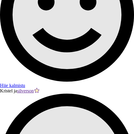
Hiie kalmistu
Kristel ja
silverson