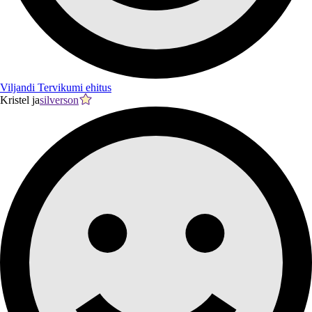
Viljandi Tervikumi ehitus
Kristel ja
silverson