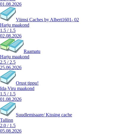
01.08.2026
Viimsi Caches by Albert1601- 02
Harju maakond
1.5
/
1.5
02.08.2026
Raamatu
Harju maakond
2.5
/
2.5
25.06.2026
Orust tippu!
Ida-Viru maakond
1.5
/
1.5
01.08.2026
Suudlemisaare/ Kissing cache
Tallinn
2.0
/
1.5
05.08.2026