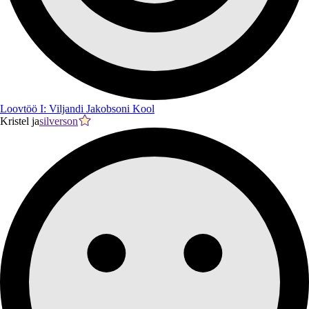
Loovtöö I: Viljandi Jakobsoni Kool
Kristel ja
silverson