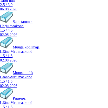
Tartu linn
2.5
/
3.0
06.08.2026
Saue tammik
Harju maakond
1.5
/
4.5
02.08.2026
Muuga koolimaja
Lääne-Viru maakond
1.5
/
1.5
02.08.2026
Muuga tuulik
Lääne-Viru maakond
1.5
/
1.5
02.08.2026
Puusepa
Lääne-Viru maakond
1.5
/
1.5