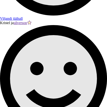
Viljandi jäähall
Kristel ja
silverson