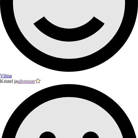
Vilma
Kristel ja
silverson