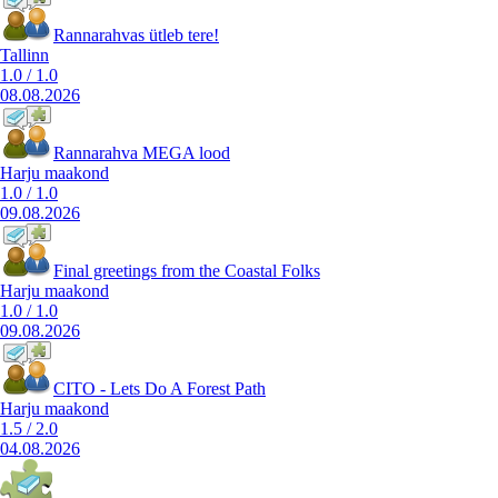
Rannarahvas ütleb tere!
Tallinn
1.0
/
1.0
08.08.2026
Rannarahva MEGA lood
Harju maakond
1.0
/
1.0
09.08.2026
Final greetings from the Coastal Folks
Harju maakond
1.0
/
1.0
09.08.2026
CITO - Lets Do A Forest Path
Harju maakond
1.5
/
2.0
04.08.2026