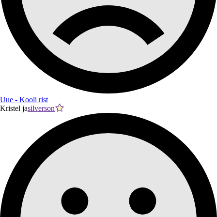
Uue - Kooli rist
Kristel ja
silverson