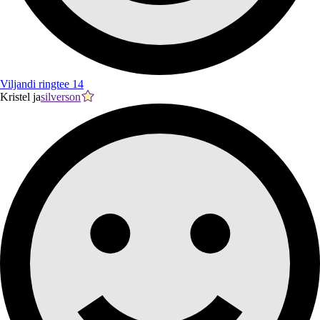
Viljandi ringtee 14
Kristel ja
silverson