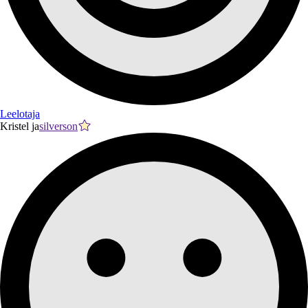
Leelotaja
Kristel ja
silverson