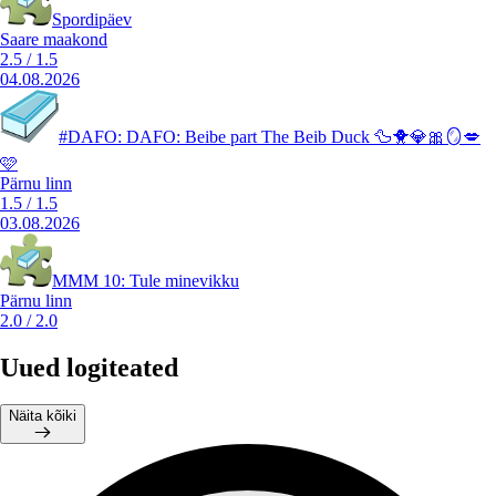
Spordipäev
Saare maakond
2.5
/
1.5
04.08.2026
#DAFO: DAFO: Beibe part The Beib Duck 🦆🐥💎🎀🪞💋
🩷
Pärnu linn
1.5
/
1.5
03.08.2026
MMM 10: Tule minevikku
Pärnu linn
2.0
/
2.0
Uued logiteated
Näita kõiki