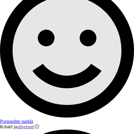
Porgandite parkla
Kristel ja
silverson