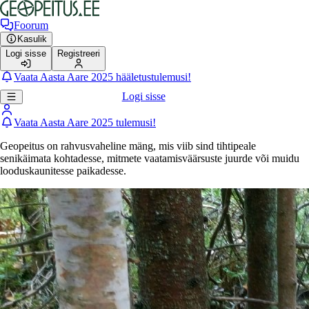
Foorum
Kasulik
Logi sisse
Registreeri
Vaata Aasta Aare 2025 hääletustulemusi!
Logi sisse
Vaata Aasta Aare 2025 tulemusi!
Geopeitus on rahvusvaheline mäng, mis viib sind tihtipeale
senikäimata kohtadesse, mitmete vaatamisväärsuste juurde või muidu
looduskaunitesse paikadesse.