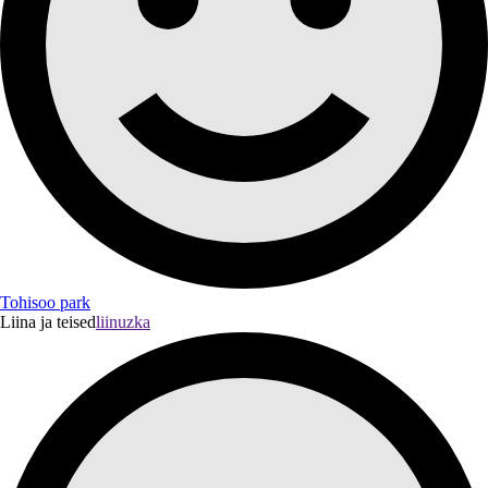
Tohisoo park
Liina ja teised
liinuzka