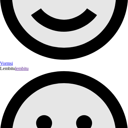
Vormsi
Lembitu
lembitu