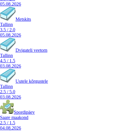
05.08.2026
Metskits
Tallinn
3.5
/
2.0
05.08.2026
Dvigateli veetorn
Tallinn
4.5
/
1.5
03.08.2026
Uutele kõrgustele
Tallinn
2.5
/
5.0
03.08.2026
Spordipäev
Saare maakond
2.5
/
1.5
04.08.2026