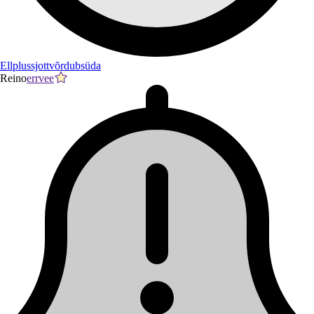
Ellplussjottvõrdubsüda
Reino
errvee