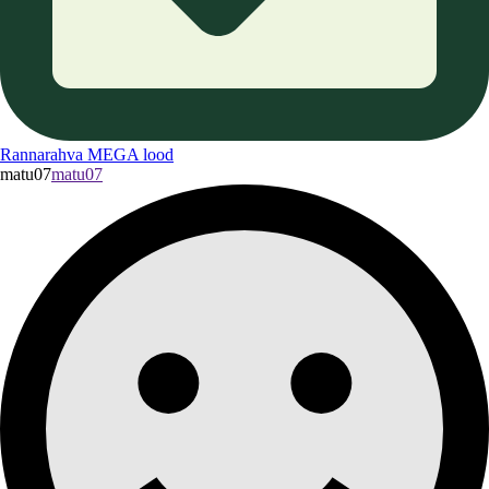
Rannarahva MEGA lood
matu07
matu07