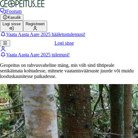
Foorum
Kasulik
Logi sisse
Registreeri
Vaata Aasta Aare 2025 hääletustulemusi!
Logi sisse
Vaata Aasta Aare 2025 tulemusi!
Geopeitus on rahvusvaheline mäng, mis viib sind tihtipeale
senikäimata kohtadesse, mitmete vaatamisväärsuste juurde või muidu
looduskaunitesse paikadesse.