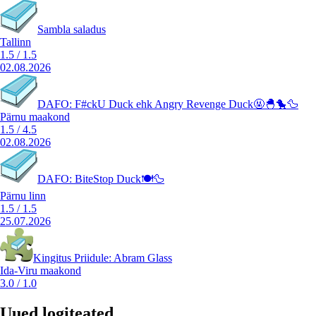
Sambla saladus
Tallinn
1.5
/
1.5
02.08.2026
DAFO: F#ckU Duck ehk Angry Revenge Duck🤬🐣🐤🦆
Pärnu maakond
1.5
/
4.5
02.08.2026
DAFO: BiteStop Duck🍽️🦆
Pärnu linn
1.5
/
1.5
25.07.2026
Kingitus Priidule: Abram Glass
Ida-Viru maakond
3.0
/
1.0
Uued logiteated