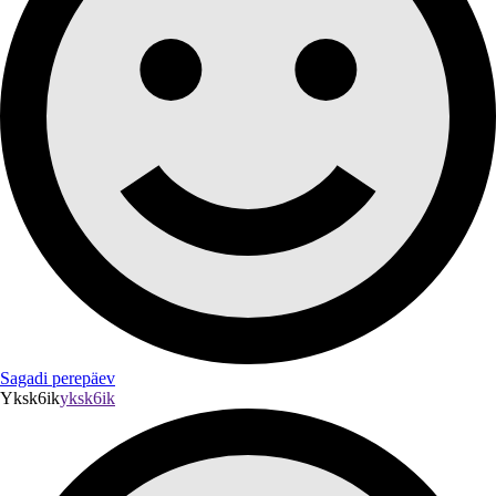
Sagadi perepäev
Yksk6ik
yksk6ik