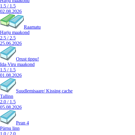
Harju maakond
1.5
/
1.5
02.08.2026
Raamatu
Harju maakond
2.5
/
2.5
25.06.2026
Orust tippu!
Ida-Viru maakond
1.5
/
1.5
01.08.2026
Suudlemisaare/ Kissing cache
Tallinn
2.0
/
1.5
05.08.2026
Pean 4
Pärnu linn
1.0
/
2.0