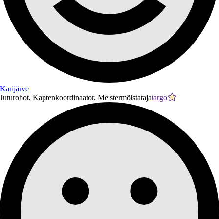
Karijärve
Juturobot, Kaptenkoordinaator, Meistermõistataja
targo