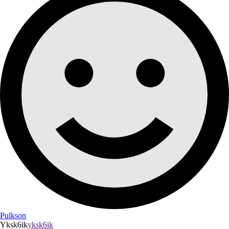
Pulkson
Yksk6ik
yksk6ik