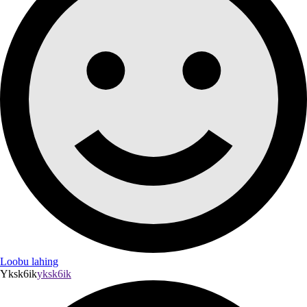
Loobu lahing
Yksk6ik
yksk6ik