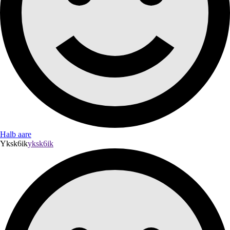
Halb aare
Yksk6ik
yksk6ik