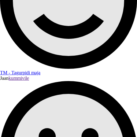
TM - Tagurpidi maja
Jaan
kummivile