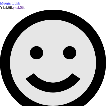
Muuga tuulik
Yksk6ik
yksk6ik