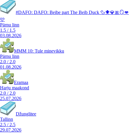
#DAFO: DAFO: Beibe part The Beib Duck 🦆🐥💎🎀🪞💋
🩷
Pärnu linn
1.5
/
1.5
03.08.2026
MMM 10: Tule minevikku
Pärnu linn
2.0
/
2.0
01.08.2026
Eramaa
Harju maakond
2.0
/
2.0
25.07.2026
Džunglitee
Tallinn
2.5
/
2.5
29.07.2026