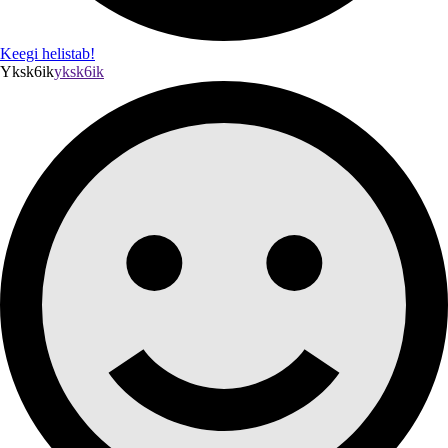
Keegi helistab!
Yksk6ik
yksk6ik