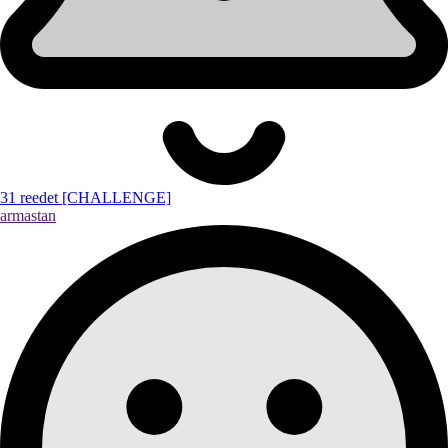
31 reedet [CHALLENGE]
armastan