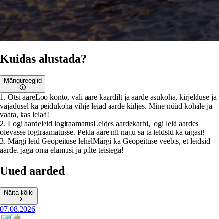
Kuidas alustada?
Mängureeglid
1
.
Otsi aare
Loo konto, vali aare kaardilt ja aarde asukoha, kirjelduse ja
vajadusel ka peidukoha vihje leiad aarde küljes. Mine nüüd kohale ja
vaata, kas leiad!
2
.
Logi aardeleid logiraamatus
Leides aardekarbi, logi leid aardes
olevasse logiraamatusse. Peida aare nii nagu sa ta leidsid ka tagasi!
3
.
Märgi leid Geopeituse lehel
Märgi ka Geopeituse veebis, et leidsid
aarde, jaga oma elamusi ja pilte teistega!
Uued aarded
Näita kõiki
07.08.2026