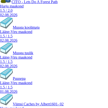
CITO - Lets Do A Forest Path
Harju maakond
1.5
/
2.0
02.08.2026
Muuga koolimaja
Lääne-Viru maakond
1.5
/
1.5
02.08.2026
Muuga tuulik
Lääne-Viru maakond
1.5
/
1.5
02.08.2026
Puusepa
Lääne-Viru maakond
1.5
/
1.5
01.08.2026
Viimsi Caches by Albert1601- 02