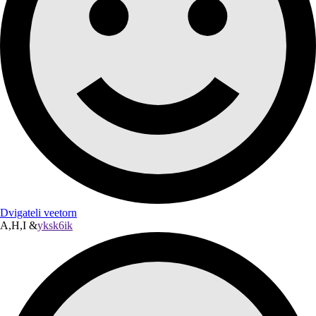
Dvigateli veetorn
A,H,I &
yksk6ik