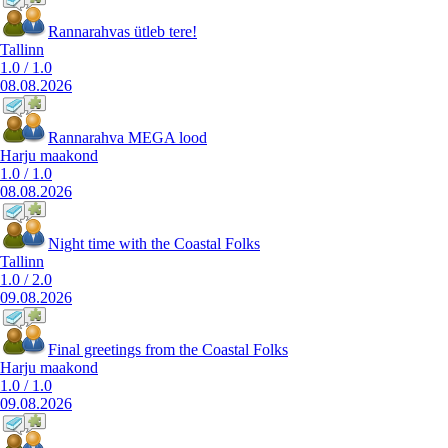
Rannarahvas ütleb tere!
Tallinn
1.0
/
1.0
08.08.2026
Rannarahva MEGA lood
Harju maakond
1.0
/
1.0
08.08.2026
Night time with the Coastal Folks
Tallinn
1.0
/
2.0
09.08.2026
Final greetings from the Coastal Folks
Harju maakond
1.0
/
1.0
09.08.2026