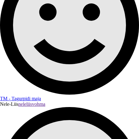
TM - Tagurpidi maja
Nele-Liis
neleliisvohma