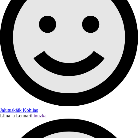
Jalutuskäik Kohilas
Liina ja Lennart
liinuzka