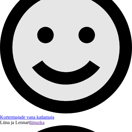
Kortermajade vana katlamaja
Liina ja Lennart
liinuzka