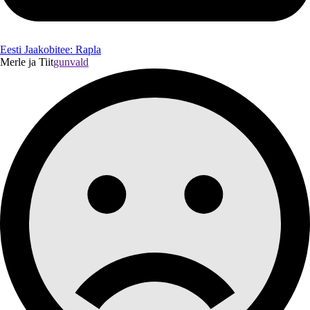
Eesti Jaakobitee: Rapla
Merle ja Tiit
gunvald