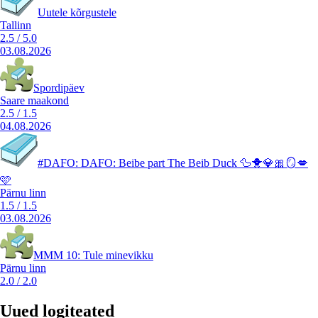
Uutele kõrgustele
Tallinn
2.5
/
5.0
03.08.2026
Spordipäev
Saare maakond
2.5
/
1.5
04.08.2026
#DAFO: DAFO: Beibe part The Beib Duck 🦆🐥💎🎀🪞💋
🩷
Pärnu linn
1.5
/
1.5
03.08.2026
MMM 10: Tule minevikku
Pärnu linn
2.0
/
2.0
Uued logiteated