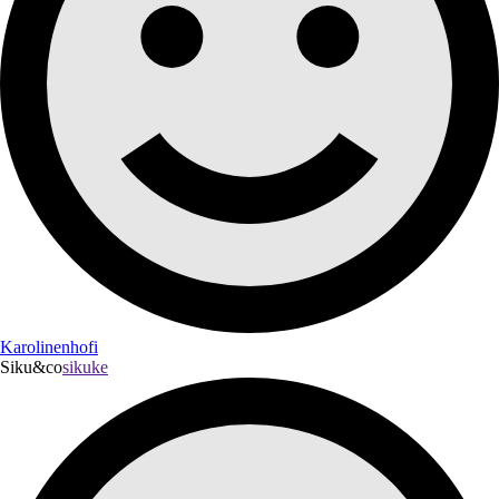
Karolinenhofi
Siku&co
sikuke