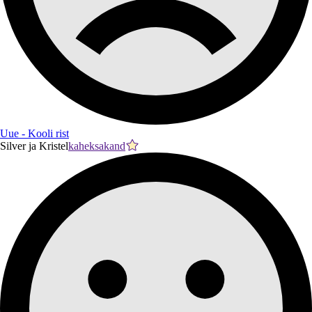
Uue - Kooli rist
Silver ja Kristel
kaheksakand