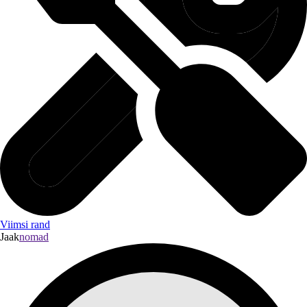
Viimsi rand
Jaak
nomad