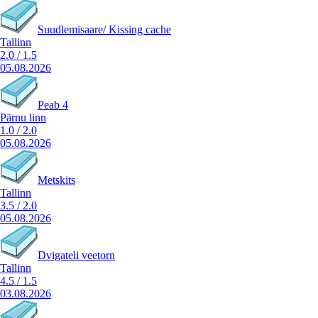
Suudlemisaare/ Kissing cache
Tallinn
2.0
/
1.5
05.08.2026
Peab 4
Pärnu linn
1.0
/
2.0
05.08.2026
Metskits
Tallinn
3.5
/
2.0
05.08.2026
Dvigateli veetorn
Tallinn
4.5
/
1.5
03.08.2026