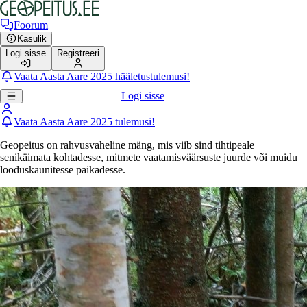
Foorum
Kasulik
Logi sisse
Registreeri
Vaata Aasta Aare 2025 hääletustulemusi!
Logi sisse
Vaata Aasta Aare 2025 tulemusi!
Geopeitus on rahvusvaheline mäng, mis viib sind tihtipeale
senikäimata kohtadesse, mitmete vaatamisväärsuste juurde või muidu
looduskaunitesse paikadesse.