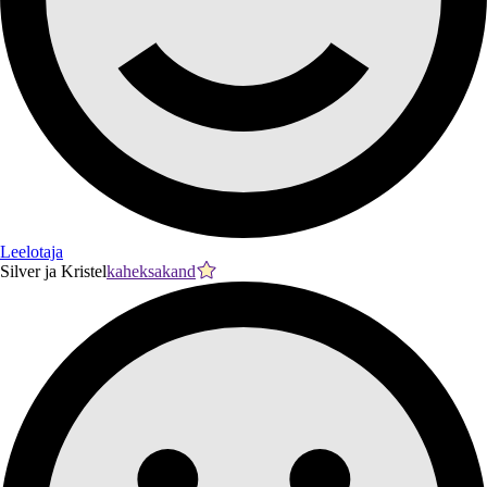
Leelotaja
Silver ja Kristel
kaheksakand