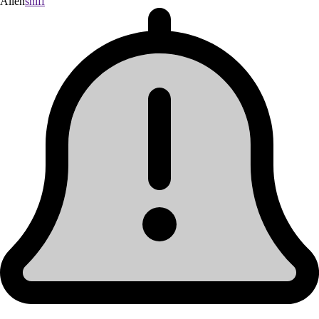
Allen
sniff