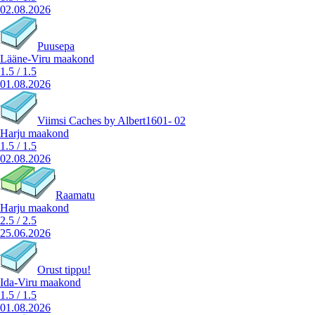
02.08.2026
Puusepa
Lääne-Viru maakond
1.5
/
1.5
01.08.2026
Viimsi Caches by Albert1601- 02
Harju maakond
1.5
/
1.5
02.08.2026
Raamatu
Harju maakond
2.5
/
2.5
25.06.2026
Orust tippu!
Ida-Viru maakond
1.5
/
1.5
01.08.2026