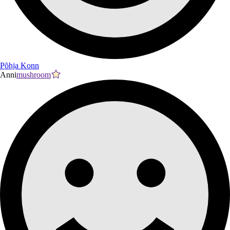
Põhja Konn
Anni
mushroom