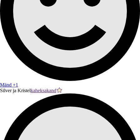
Mänd +1
Silver ja Kristel
kaheksakand