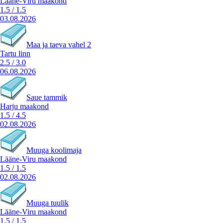
Lääne-Viru maakond
1.5
/
1.5
03.08.2026
Maa ja taeva vahel 2
Tartu linn
2.5
/
3.0
06.08.2026
Saue tammik
Harju maakond
1.5
/
4.5
02.08.2026
Muuga koolimaja
Lääne-Viru maakond
1.5
/
1.5
02.08.2026
Muuga tuulik
Lääne-Viru maakond
1.5
/
1.5