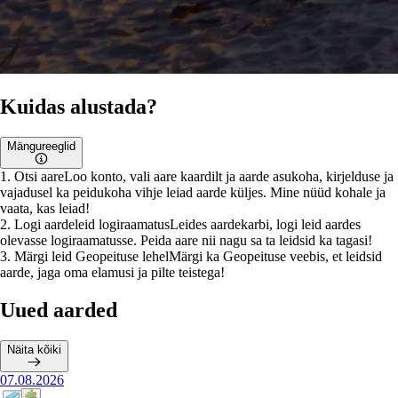
Kuidas alustada?
Mängureeglid
1
.
Otsi aare
Loo konto, vali aare kaardilt ja aarde asukoha, kirjelduse ja
vajadusel ka peidukoha vihje leiad aarde küljes. Mine nüüd kohale ja
vaata, kas leiad!
2
.
Logi aardeleid logiraamatus
Leides aardekarbi, logi leid aardes
olevasse logiraamatusse. Peida aare nii nagu sa ta leidsid ka tagasi!
3
.
Märgi leid Geopeituse lehel
Märgi ka Geopeituse veebis, et leidsid
aarde, jaga oma elamusi ja pilte teistega!
Uued aarded
Näita kõiki
07.08.2026