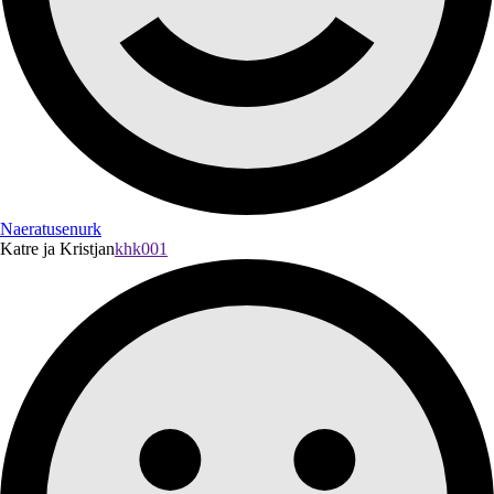
Naeratusenurk
Katre ja Kristjan
khk001