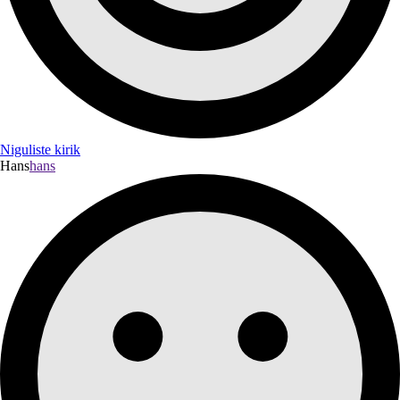
Niguliste kirik
Hans
hans