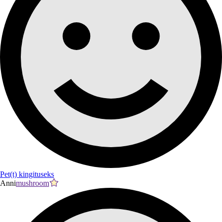
Pet(t) kingituseks
Anni
mushroom