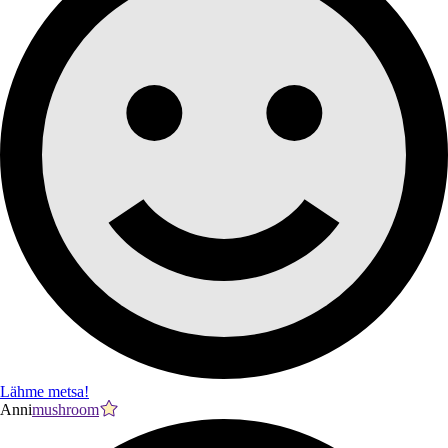
Lähme metsa!
Anni
mushroom