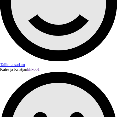
Tallinna sadam
Katre ja Kristjan
khk001