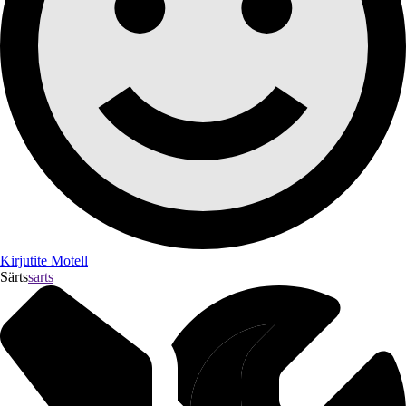
Kirjutite Motell
Särts
sarts