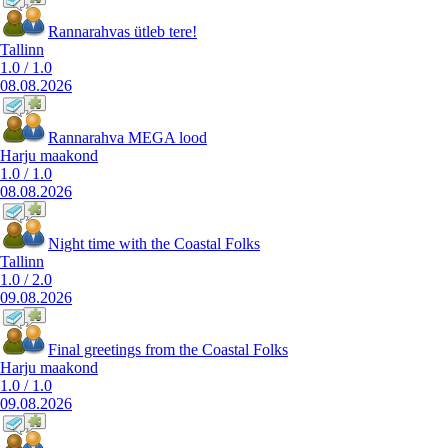
Rannarahvas ütleb tere!
Tallinn
1.0
/
1.0
08.08.2026
Rannarahva MEGA lood
Harju maakond
1.0
/
1.0
08.08.2026
Night time with the Coastal Folks
Tallinn
1.0
/
2.0
09.08.2026
Final greetings from the Coastal Folks
Harju maakond
1.0
/
1.0
09.08.2026