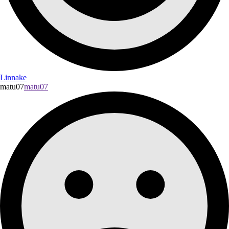
Linnake
matu07
matu07