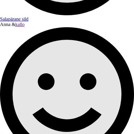
Salapärane sild
Anna &
kallo