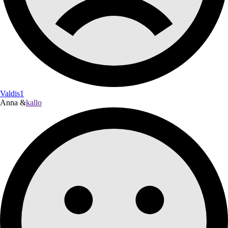
Valdis1
Anna &
kallo