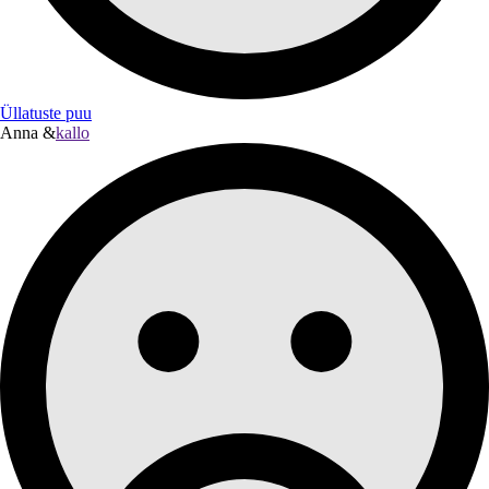
Üllatuste puu
Anna &
kallo