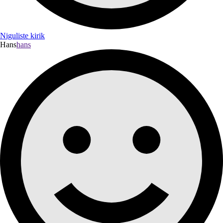
Niguliste kirik
Hans
hans