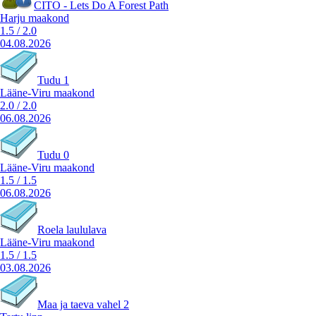
CITO - Lets Do A Forest Path
Harju maakond
1.5
/
2.0
04.08.2026
Tudu 1
Lääne-Viru maakond
2.0
/
2.0
06.08.2026
Tudu 0
Lääne-Viru maakond
1.5
/
1.5
06.08.2026
Roela laululava
Lääne-Viru maakond
1.5
/
1.5
03.08.2026
Maa ja taeva vahel 2