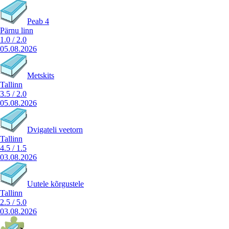
Peab 4
Pärnu linn
1.0
/
2.0
05.08.2026
Metskits
Tallinn
3.5
/
2.0
05.08.2026
Dvigateli veetorn
Tallinn
4.5
/
1.5
03.08.2026
Uutele kõrgustele
Tallinn
2.5
/
5.0
03.08.2026