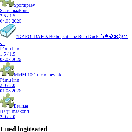
Spordipäev
Saare maakond
2.5
/
1.5
04.08.2026
#DAFO: DAFO: Beibe part The Beib Duck 🦆🐥💎🎀🪞💋
🩷
Pärnu linn
1.5
/
1.5
03.08.2026
MMM 10: Tule minevikku
Pärnu linn
2.0
/
2.0
01.08.2026
Eramaa
Harju maakond
2.0
/
2.0
Uued logiteated