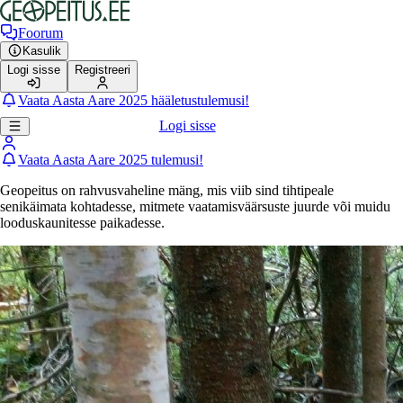
Foorum
Kasulik
Logi sisse
Registreeri
Vaata Aasta Aare 2025 hääletustulemusi!
Logi sisse
Vaata Aasta Aare 2025 tulemusi!
Geopeitus on rahvusvaheline mäng, mis viib sind tihtipeale
senikäimata kohtadesse, mitmete vaatamisväärsuste juurde või muidu
looduskaunitesse paikadesse.