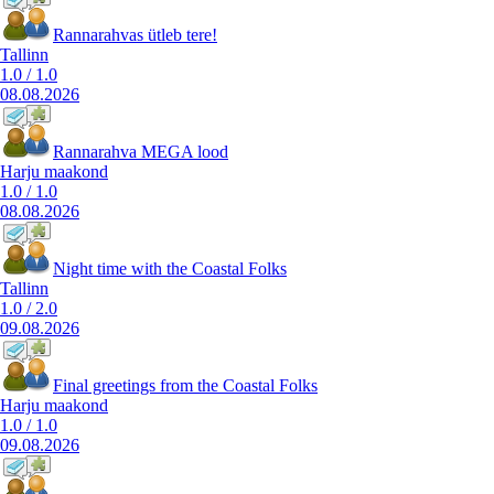
Rannarahvas ütleb tere!
Tallinn
1.0
/
1.0
08.08.2026
Rannarahva MEGA lood
Harju maakond
1.0
/
1.0
08.08.2026
Night time with the Coastal Folks
Tallinn
1.0
/
2.0
09.08.2026
Final greetings from the Coastal Folks
Harju maakond
1.0
/
1.0
09.08.2026