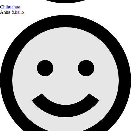
Chihuahua
Anna &
kallo