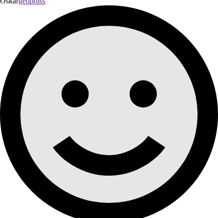
Oskar
geopoiss