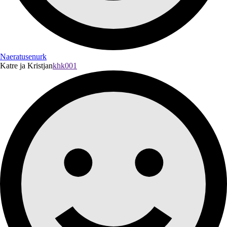
Naeratusenurk
Katre ja Kristjan
khk001