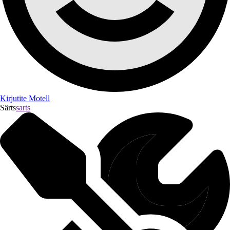
Kirjutite Motell
Särts
sarts