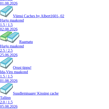
01.08.2026
Viimsi Caches by Albert1601- 02
Harju maakond
1.5
/
1.5
02.08.2026
Raamatu
Harju maakond
2.5
/
2.5
25.06.2026
Orust tippu!
Ida-Viru maakond
1.5
/
1.5
01.08.2026
Suudlemisaare/ Kissing cache
Tallinn
2.0
/
1.5
05.08.2026