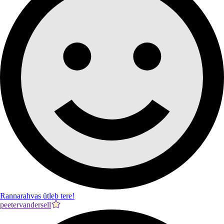
Rannarahvas ütleb tere!
peetervandersell