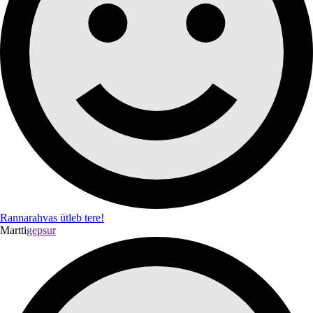
Rannarahvas ütleb tere!
Martti
gepsur