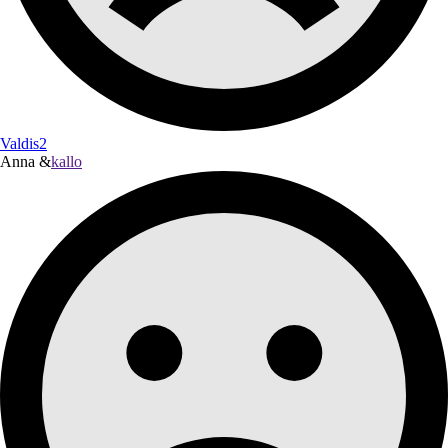
Valdis2
Anna &
kallo