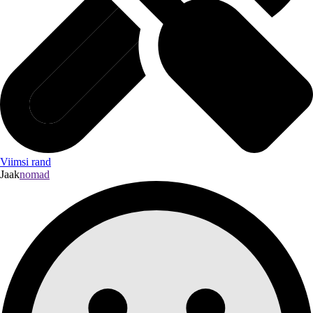
Viimsi rand
Jaak
nomad