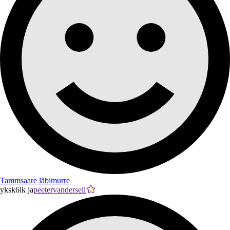
Tammsaare läbimurre
yksk6ik ja
peetervandersell