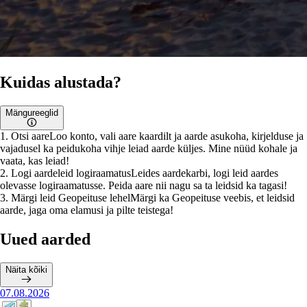
Kuidas alustada?
Mängureeglid
1
.
Otsi aare
Loo konto, vali aare kaardilt ja aarde asukoha, kirjelduse ja
vajadusel ka peidukoha vihje leiad aarde küljes. Mine nüüd kohale ja
vaata, kas leiad!
2
.
Logi aardeleid logiraamatus
Leides aardekarbi, logi leid aardes
olevasse logiraamatusse. Peida aare nii nagu sa ta leidsid ka tagasi!
3
.
Märgi leid Geopeituse lehel
Märgi ka Geopeituse veebis, et leidsid
aarde, jaga oma elamusi ja pilte teistega!
Uued aarded
Näita kõiki
07.08.2026