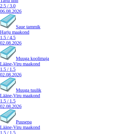
Tartu linn
2.5
/
3.0
06.08.2026
Saue tammik
Harju maakond
1.5
/
4.5
02.08.2026
Muuga koolimaja
Lääne-Viru maakond
1.5
/
1.5
02.08.2026
Muuga tuulik
Lääne-Viru maakond
1.5
/
1.5
02.08.2026
Puusepa
Lääne-Viru maakond
1.5
/
1.5