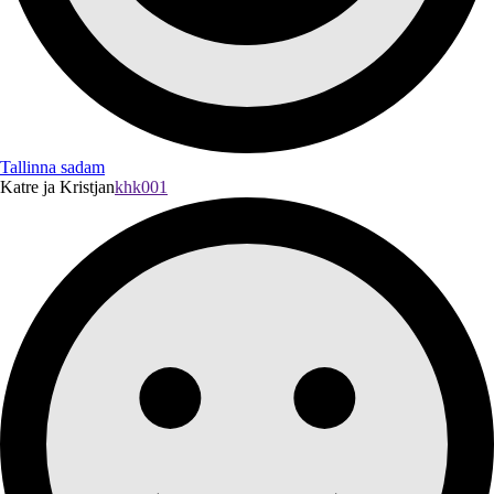
Tallinna sadam
Katre ja Kristjan
khk001