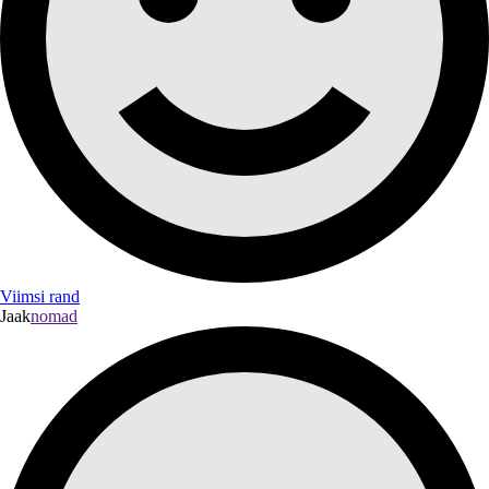
Viimsi rand
Jaak
nomad