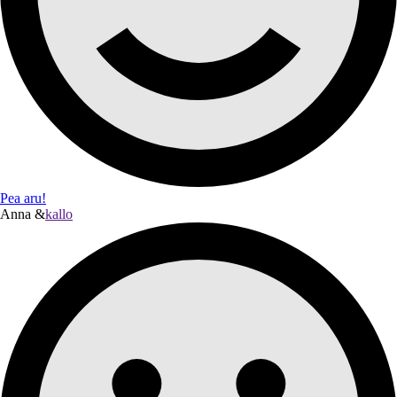
Pea aru!
Anna &
kallo