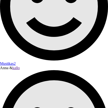
Mustikas2
Anna &
kallo