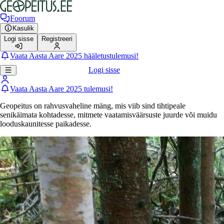
Foorum
Kasulik
Logi sisse
Registreeri
Vaata Aasta Aare 2025 hääletustulemusi!
Logi sisse
Vaata Aasta Aare 2025 tulemusi!
Geopeitus on rahvusvaheline mäng, mis viib sind tihtipeale
senikäimata kohtadesse, mitmete vaatamisväärsuste juurde või muidu
looduskaunitesse paikadesse.