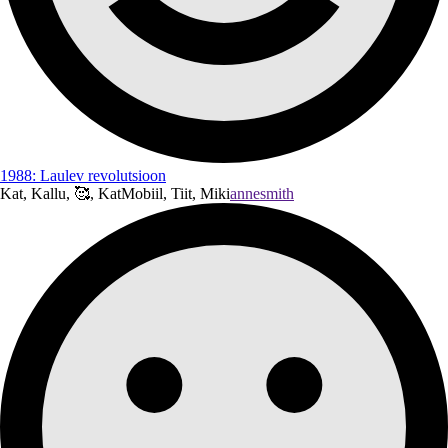
1988: Laulev revolutsioon
Kat, Kallu, 🥰, KatMobiil, Tiit, Miki
annesmith