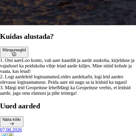
Kuidas alustada?
Mängureeglid
1
.
Otsi aare
Loo konto, vali aare kaardilt ja aarde asukoha, kirjelduse ja
vajadusel ka peidukoha vihje leiad aarde küljes. Mine nüüd kohale ja
vaata, kas leiad!
2
.
Logi aardeleid logiraamatus
Leides aardekarbi, logi leid aardes
olevasse logiraamatusse. Peida aare nii nagu sa ta leidsid ka tagasi!
3
.
Märgi leid Geopeituse lehel
Märgi ka Geopeituse veebis, et leidsid
aarde, jaga oma elamusi ja pilte teistega!
Uued aarded
Näita kõiki
07.08.2026