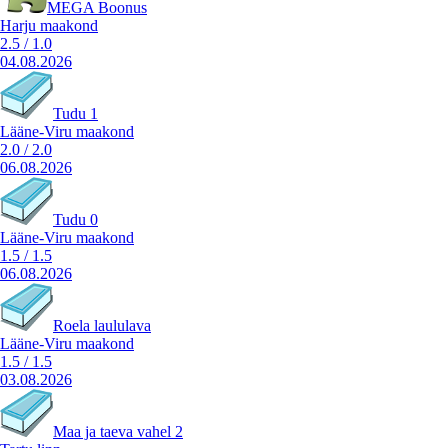
MEGA Boonus
Harju maakond
2.5
/
1.0
04.08.2026
Tudu 1
Lääne-Viru maakond
2.0
/
2.0
06.08.2026
Tudu 0
Lääne-Viru maakond
1.5
/
1.5
06.08.2026
Roela laululava
Lääne-Viru maakond
1.5
/
1.5
03.08.2026
Maa ja taeva vahel 2