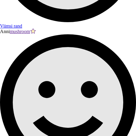
Viimsi rand
Anni
mushroom