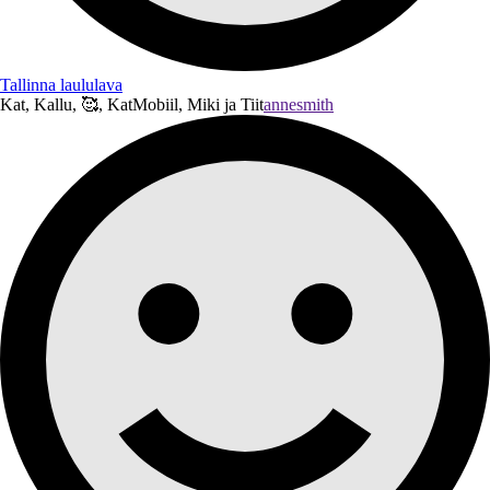
Tallinna laululava
Kat, Kallu, 🥰, KatMobiil, Miki ja Tiit
annesmith