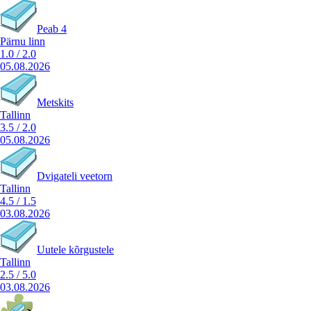
Peab 4
Pärnu linn
1.0
/
2.0
05.08.2026
Metskits
Tallinn
3.5
/
2.0
05.08.2026
Dvigateli veetorn
Tallinn
4.5
/
1.5
03.08.2026
Uutele kõrgustele
Tallinn
2.5
/
5.0
03.08.2026