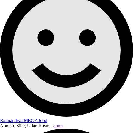
Rannarahva MEGA lood
Annika, Sille, Üllar, Rasmus
annix