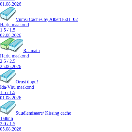
01.08.2026
Viimsi Caches by Albert1601- 02
Harju maakond
1.5
/
1.5
02.08.2026
Raamatu
Harju maakond
2.5
/
2.5
25.06.2026
Orust tippu!
Ida-Viru maakond
1.5
/
1.5
01.08.2026
Suudlemisaare/ Kissing cache
Tallinn
2.0
/
1.5
05.08.2026