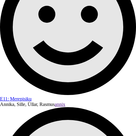
E11: Merepisiku
Annika, Sille, Üllar, Rasmus
annix