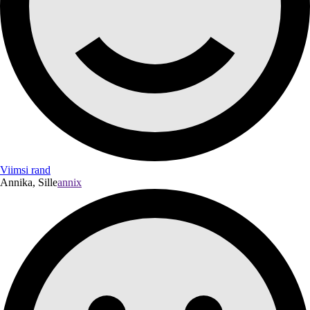
Viimsi rand
Annika, Sille
annix