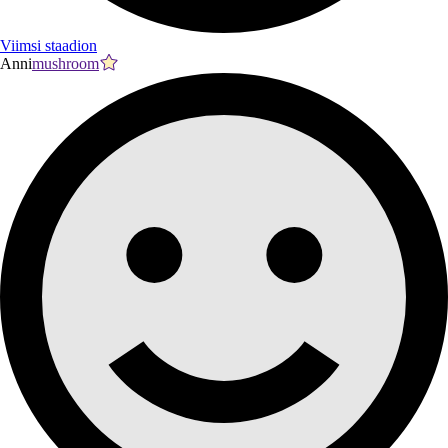
Viimsi staadion
Anni
mushroom