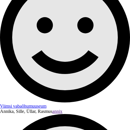
Viimsi vabaõhumuuseum
Annika, Sille, Üllar, Rasmus
annix