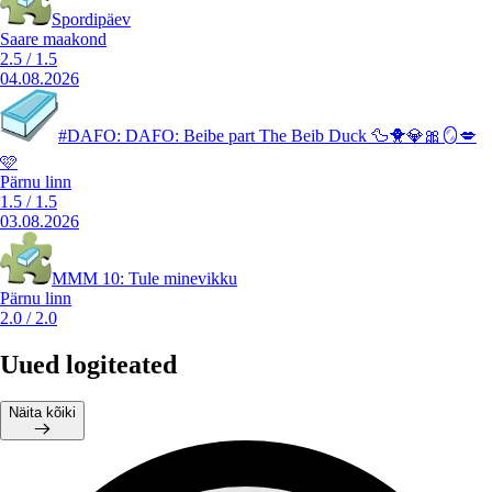
Spordipäev
Saare maakond
2.5
/
1.5
04.08.2026
#DAFO: DAFO: Beibe part The Beib Duck 🦆🐥💎🎀🪞💋
🩷
Pärnu linn
1.5
/
1.5
03.08.2026
MMM 10: Tule minevikku
Pärnu linn
2.0
/
2.0
Uued logiteated
Näita kõiki