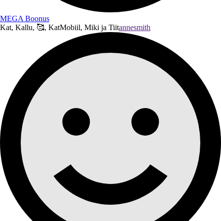
MEGA Boonus
Kat, Kallu, 🥰, KatMobiil, Miki ja Tiit
annesmith