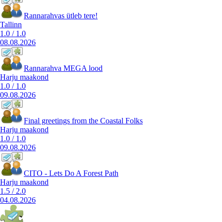
Rannarahvas ütleb tere!
Tallinn
1.0
/
1.0
08.08.2026
Rannarahva MEGA lood
Harju maakond
1.0
/
1.0
09.08.2026
Final greetings from the Coastal Folks
Harju maakond
1.0
/
1.0
09.08.2026
CITO - Lets Do A Forest Path
Harju maakond
1.5
/
2.0
04.08.2026