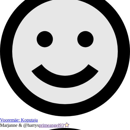
Vooremäe: Koputaja
Marjanne & @harrys
primeangel93