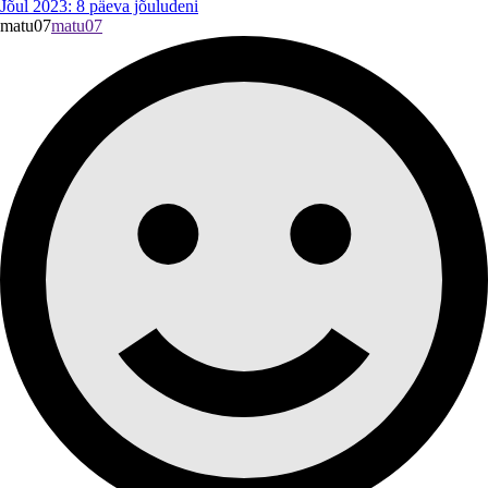
Jõul 2023: 8 päeva jõuludeni
matu07
matu07