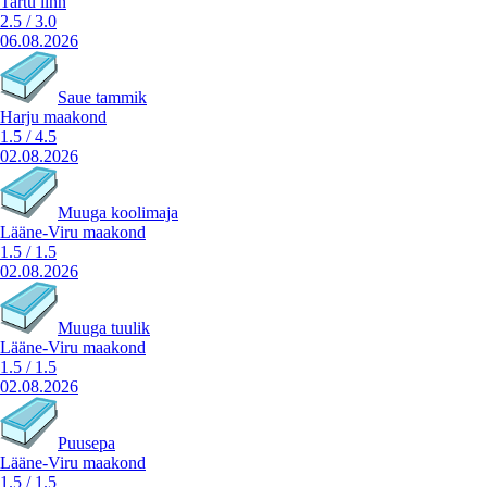
Tartu linn
2.5
/
3.0
06.08.2026
Saue tammik
Harju maakond
1.5
/
4.5
02.08.2026
Muuga koolimaja
Lääne-Viru maakond
1.5
/
1.5
02.08.2026
Muuga tuulik
Lääne-Viru maakond
1.5
/
1.5
02.08.2026
Puusepa
Lääne-Viru maakond
1.5
/
1.5