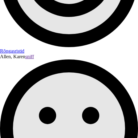
Rõngasristid
Allen, Karen
sniff