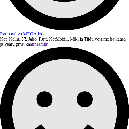
Rannarahva MEGA lood
Kat, Kallu, 🥰, Jako, Rutt, KatMobiil, Miki ja Tiidu võtsime ka kaasa
ja Pearu pmst ka
annesmith