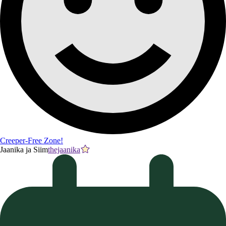
Creeper-Free Zone!
Jaanika ja Siim
thejaanika