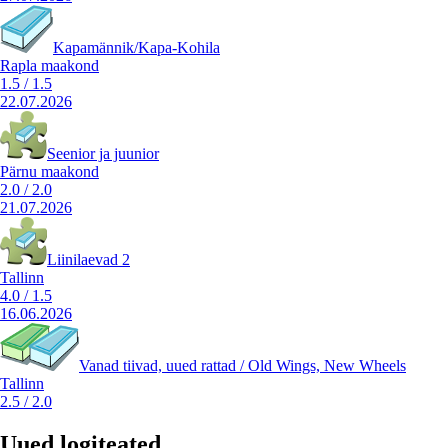
Kapamännik/Kapa-Kohila
Rapla maakond
1.5
/
1.5
22.07.2026
Seenior ja juunior
Pärnu maakond
2.0
/
2.0
21.07.2026
Liinilaevad 2
Tallinn
4.0
/
1.5
16.06.2026
Vanad tiivad, uued rattad / Old Wings, New Wheels
Tallinn
2.5
/
2.0
Uued logiteated