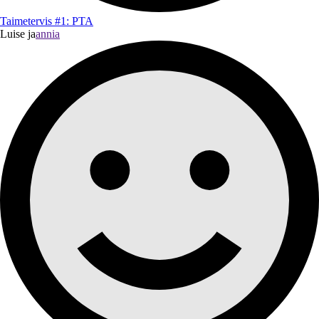
Taimetervis #1: PTA
Luise ja
annia