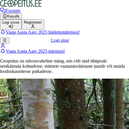
Foorum
Kasulik
Logi sisse
Registreeri
Vaata Aasta Aare 2025 hääletustulemusi!
Logi sisse
Vaata Aasta Aare 2025 tulemusi!
Geopeitus on rahvusvaheline mäng, mis viib sind tihtipeale
senikäimata kohtadesse, mitmete vaatamisväärsuste juurde või muidu
looduskaunitesse paikadesse.