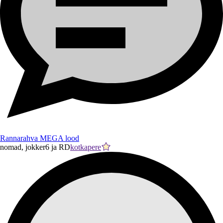
Rannarahva MEGA lood
nomad, jokker6 ja RD
kotkapere