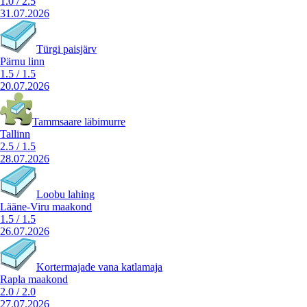
1.0
/
2.5
31.07.2026
Türgi paisjärv
Pärnu linn
1.5
/
1.5
20.07.2026
Tammsaare läbimurre
Tallinn
2.5
/
1.5
28.07.2026
Loobu lahing
Lääne-Viru maakond
1.5
/
1.5
26.07.2026
Kortermajade vana katlamaja
Rapla maakond
2.0
/
2.0
27.07.2026