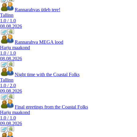
Rannarahvas ütleb tere!
Tallinn
1.0
/
1.0
08.08.2026
Rannarahva MEGA lood
Harju maakond
1.0
/
1.0
08.08.2026
Night time with the Coastal Folks
Tallinn
1.0
/
2.0
09.08.2026
Final greetings from the Coastal Folks
Harju maakond
1.0
/
1.0
09.08.2026