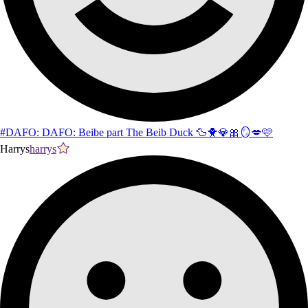
#DAFO: DAFO: Beibe part The Beib Duck 🦆🐥💎🎀🪞💋🩷
Harrys
harrys