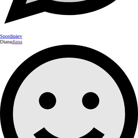
Spordipäev
Diana
diana