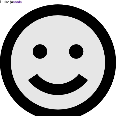
Luise ja
annia