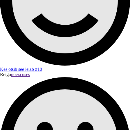
Kes otsib see leiab #10
Reigo
noexcuses