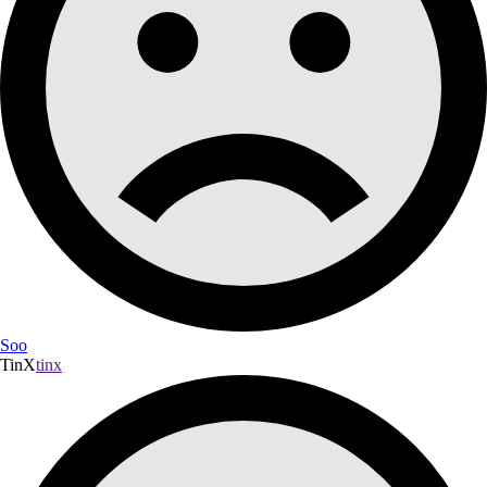
Soo
TinX
tinx