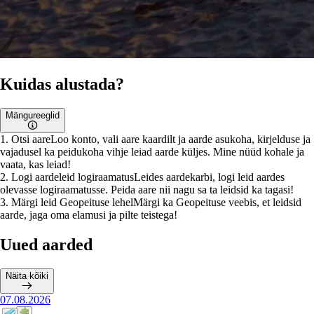
Kuidas alustada?
Mängureeglid
1
.
Otsi aare
Loo konto, vali aare kaardilt ja aarde asukoha, kirjelduse ja
vajadusel ka peidukoha vihje leiad aarde küljes. Mine nüüd kohale ja
vaata, kas leiad!
2
.
Logi aardeleid logiraamatus
Leides aardekarbi, logi leid aardes
olevasse logiraamatusse. Peida aare nii nagu sa ta leidsid ka tagasi!
3
.
Märgi leid Geopeituse lehel
Märgi ka Geopeituse veebis, et leidsid
aarde, jaga oma elamusi ja pilte teistega!
Uued aarded
Näita kõiki
07.08.2026