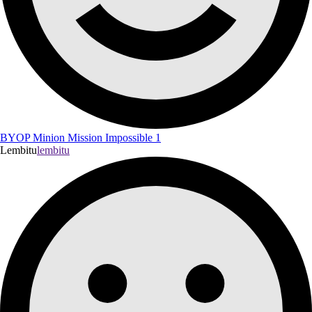
BYOP Minion Mission Impossible 1
Lembitu
lembitu