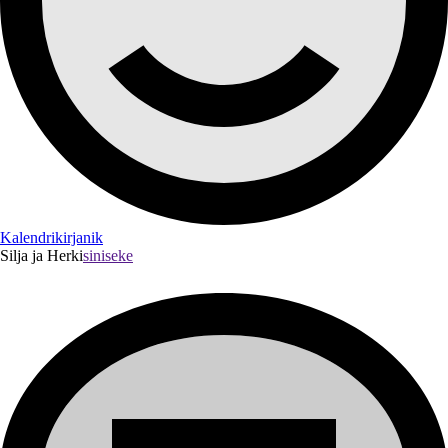
Kalendrikirjanik
Silja ja Herki
siniseke