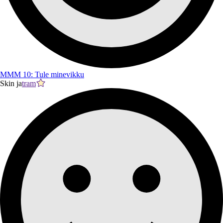
MMM 10: Tule minevikku
Skin ja
tram