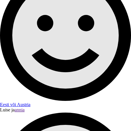
Eesti või Austria
Luise ja
annia