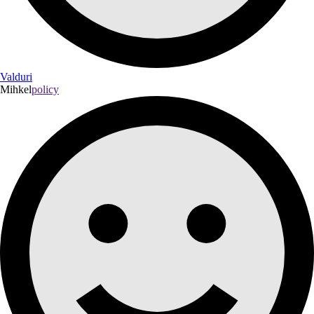
Valduri
Mihkel
policy