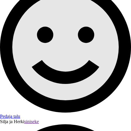
Pedaja talu
Silja ja Herki
siniseke