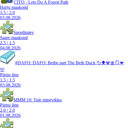
CITO - Lets Do A Forest Path
Harju maakond
1.5
/
2.0
03.08.2026
Spordipäev
Saare maakond
2.5
/
1.5
04.08.2026
#DAFO: DAFO: Beibe part The Beib Duck 🦆🐥💎🎀🪞💋
🩷
Pärnu linn
1.5
/
1.5
03.08.2026
MMM 10: Tule minevikku
Pärnu linn
2.0
/
2.0
01.08.2026