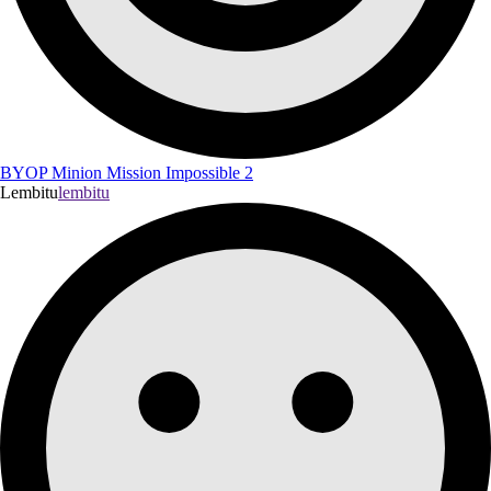
BYOP Minion Mission Impossible 2
Lembitu
lembitu