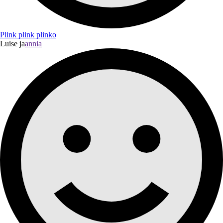
Plink plink plinko
Luise ja
annia