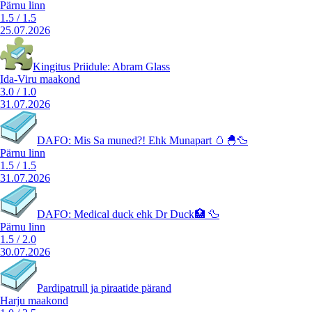
Pärnu linn
1.5
/
1.5
25.07.2026
Kingitus Priidule: Abram Glass
Ida-Viru maakond
3.0
/
1.0
31.07.2026
DAFO: Mis Sa muned?! Ehk Munapart 🥚🐣🦆
Pärnu linn
1.5
/
1.5
31.07.2026
DAFO: Medical duck ehk Dr Duck🏥 🦆
Pärnu linn
1.5
/
2.0
30.07.2026
Pardipatrull ja piraatide pärand
Harju maakond