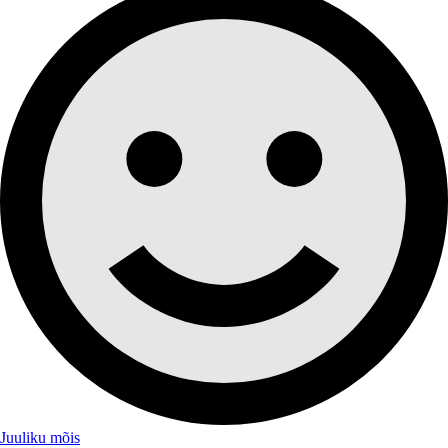
Juuliku mõis