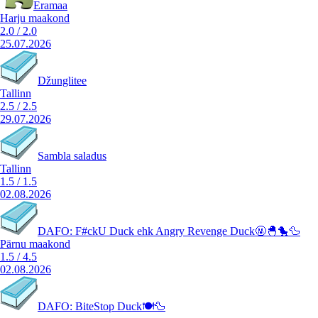
Eramaa
Harju maakond
2.0
/
2.0
25.07.2026
Džunglitee
Tallinn
2.5
/
2.5
29.07.2026
Sambla saladus
Tallinn
1.5
/
1.5
02.08.2026
DAFO: F#ckU Duck ehk Angry Revenge Duck🤬🐣🐤🦆
Pärnu maakond
1.5
/
4.5
02.08.2026
DAFO: BiteStop Duck🍽️🦆