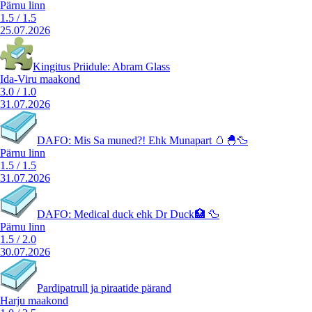
Pärnu linn
1.5
/
1.5
25.07.2026
Kingitus Priidule: Abram Glass
Ida-Viru maakond
3.0
/
1.0
31.07.2026
DAFO: Mis Sa muned?! Ehk Munapart 🥚🐣🦆
Pärnu linn
1.5
/
1.5
31.07.2026
DAFO: Medical duck ehk Dr Duck🏥 🦆
Pärnu linn
1.5
/
2.0
30.07.2026
Pardipatrull ja piraatide pärand
Harju maakond