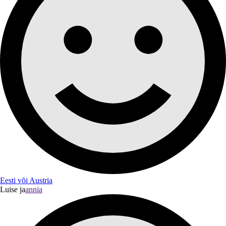
Eesti või Austria
Luise ja
annia