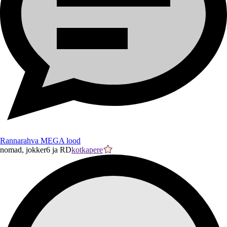
Rannarahva MEGA lood
nomad, jokker6 ja RD
kotkapere