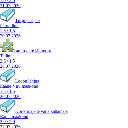
1.0
/
2.5
31.07.2026
Türgi paisjärv
Pärnu linn
1.5
/
1.5
20.07.2026
Tammsaare läbimurre
Tallinn
2.5
/
1.5
28.07.2026
Loobu lahing
Lääne-Viru maakond
1.5
/
1.5
26.07.2026
Kortermajade vana katlamaja
Rapla maakond
2.0
/
2.0
27.07.2026