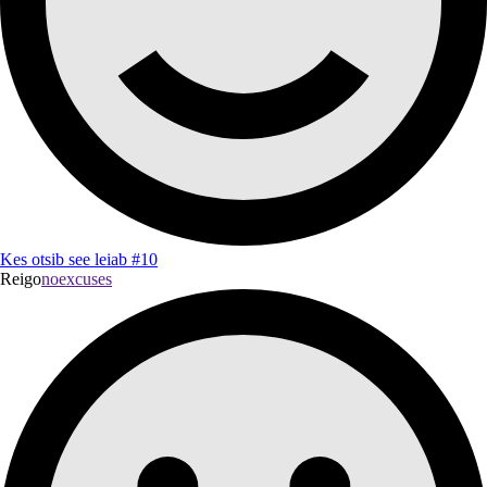
Kes otsib see leiab #10
Reigo
noexcuses