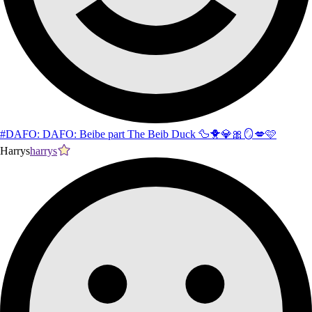
#DAFO: DAFO: Beibe part The Beib Duck 🦆🐥💎🎀🪞💋🩷
Harrys
harrys