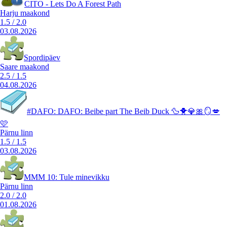
CITO - Lets Do A Forest Path
Harju maakond
1.5
/
2.0
03.08.2026
Spordipäev
Saare maakond
2.5
/
1.5
04.08.2026
#DAFO: DAFO: Beibe part The Beib Duck 🦆🐥💎🎀🪞💋
🩷
Pärnu linn
1.5
/
1.5
03.08.2026
MMM 10: Tule minevikku
Pärnu linn
2.0
/
2.0
01.08.2026