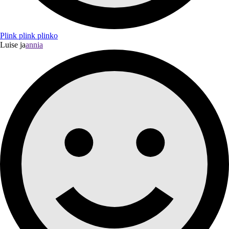
Plink plink plinko
Luise ja
annia