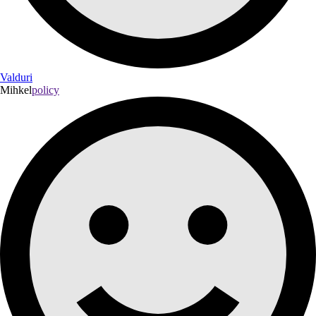
Valduri
Mihkel
policy