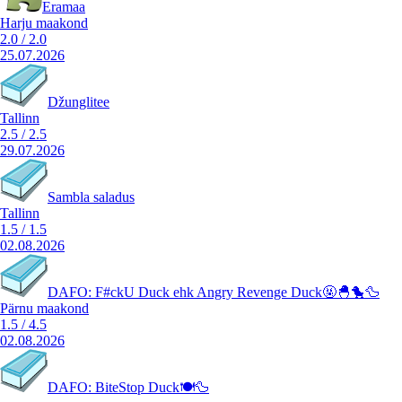
Eramaa
Harju maakond
2.0
/
2.0
25.07.2026
Džunglitee
Tallinn
2.5
/
2.5
29.07.2026
Sambla saladus
Tallinn
1.5
/
1.5
02.08.2026
DAFO: F#ckU Duck ehk Angry Revenge Duck🤬🐣🐤🦆
Pärnu maakond
1.5
/
4.5
02.08.2026
DAFO: BiteStop Duck🍽️🦆