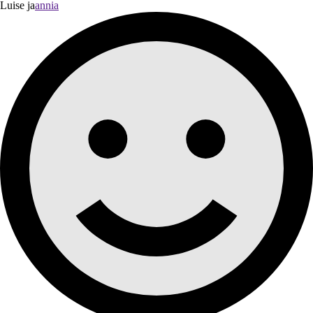
Luise ja
annia