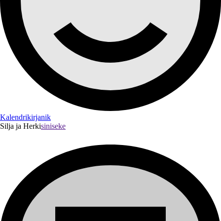
Kalendrikirjanik
Silja ja Herki
siniseke