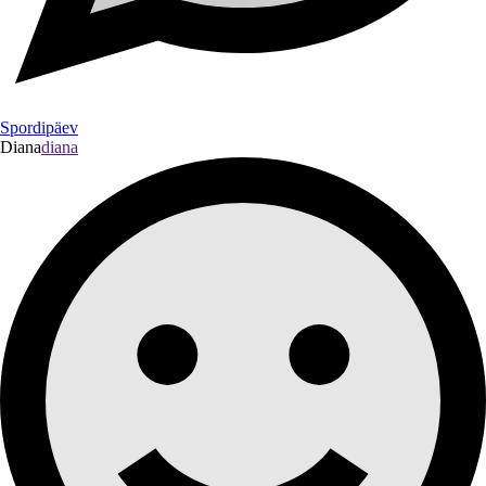
Spordipäev
Diana
diana