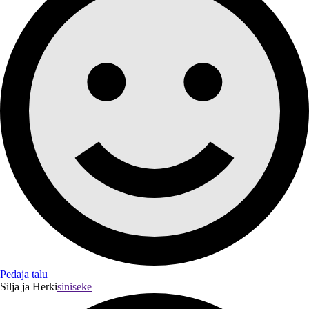
Pedaja talu
Silja ja Herki
siniseke