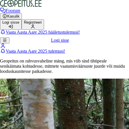
Foorum
Kasulik
Logi sisse
Registreeri
Vaata Aasta Aare 2025 hääletustulemusi!
Logi sisse
Vaata Aasta Aare 2025 tulemusi!
Geopeitus on rahvusvaheline mäng, mis viib sind tihtipeale
senikäimata kohtadesse, mitmete vaatamisväärsuste juurde või muidu
looduskaunitesse paikadesse.