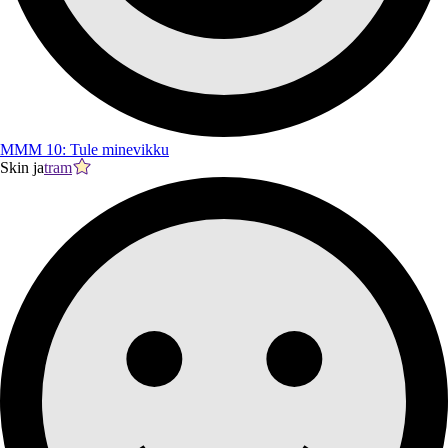
MMM 10: Tule minevikku
Skin ja
tram