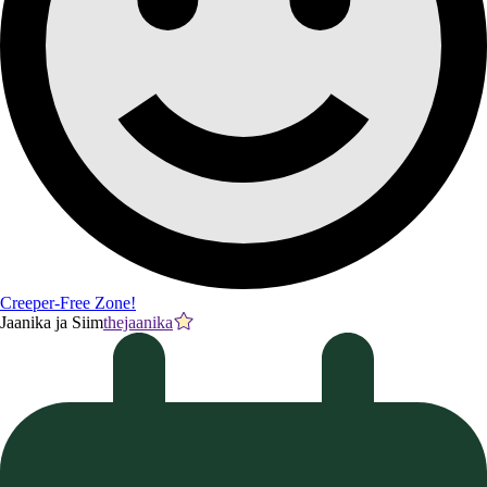
Creeper-Free Zone!
Jaanika ja Siim
thejaanika