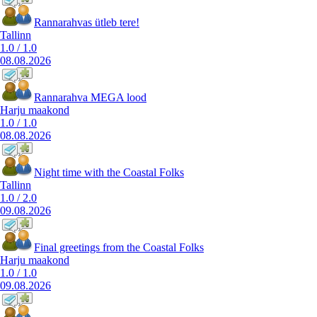
Rannarahvas ütleb tere!
Tallinn
1.0
/
1.0
08.08.2026
Rannarahva MEGA lood
Harju maakond
1.0
/
1.0
08.08.2026
Night time with the Coastal Folks
Tallinn
1.0
/
2.0
09.08.2026
Final greetings from the Coastal Folks
Harju maakond
1.0
/
1.0
09.08.2026