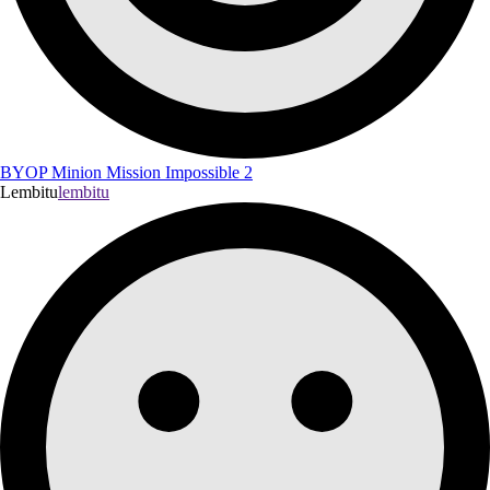
BYOP Minion Mission Impossible 2
Lembitu
lembitu