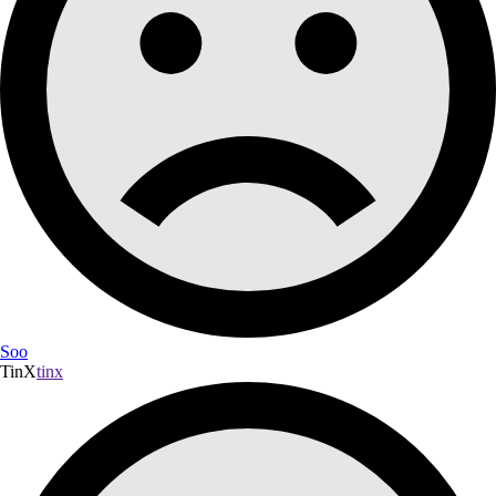
Soo
TinX
tinx