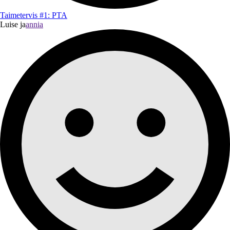
Taimetervis #1: PTA
Luise ja
annia