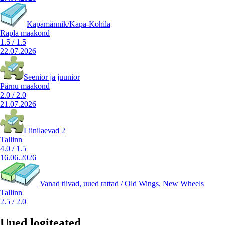
Kapamännik/Kapa-Kohila
Rapla maakond
1.5
/
1.5
22.07.2026
Seenior ja juunior
Pärnu maakond
2.0
/
2.0
21.07.2026
Liinilaevad 2
Tallinn
4.0
/
1.5
16.06.2026
Vanad tiivad, uued rattad / Old Wings, New Wheels
Tallinn
2.5
/
2.0
Uued logiteated