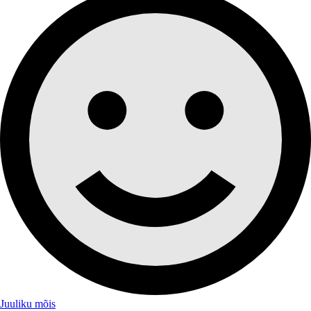
Juuliku mõis