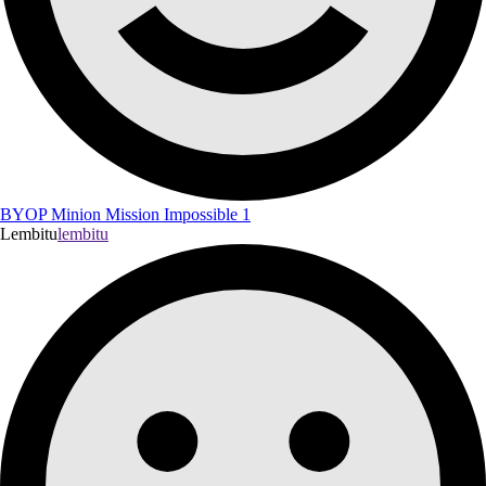
BYOP Minion Mission Impossible 1
Lembitu
lembitu