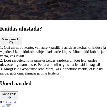
Kuidas alustada?
Mängureeglid
1
.
Otsi aare
Loo konto, vali aare kaardilt ja aarde asukoha, kirjelduse ja
vajadusel ka peidukoha vihje leiad aarde küljes. Mine nüüd kohale ja
vaata, kas leiad!
2
.
Logi aardeleid logiraamatus
Leides aardekarbi, logi leid aardes
olevasse logiraamatusse. Peida aare nii nagu sa ta leidsid ka tagasi!
3
.
Märgi leid Geopeituse lehel
Märgi ka Geopeituse veebis, et leidsid
aarde, jaga oma elamusi ja pilte teistega!
Uued aarded
Näita kõiki
07.08.2026