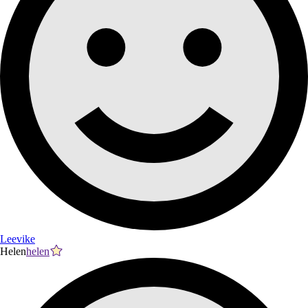
Leevike
Helen
helen