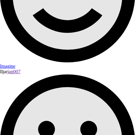
Imagine
Iljar
jan007