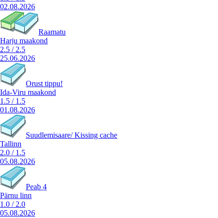
02.08.2026
Raamatu
Harju maakond
2.5
/
2.5
25.06.2026
Orust tippu!
Ida-Viru maakond
1.5
/
1.5
01.08.2026
Suudlemisaare/ Kissing cache
Tallinn
2.0
/
1.5
05.08.2026
Peab 4
Pärnu linn
1.0
/
2.0
05.08.2026