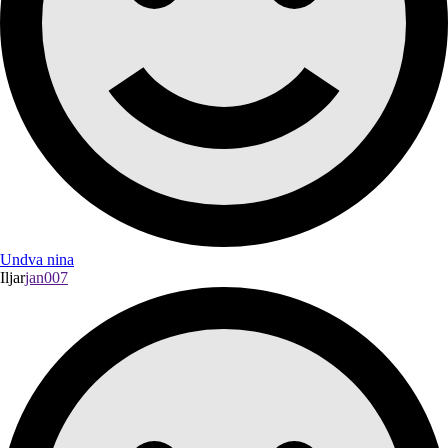
Undva nina
Iljar
jan007