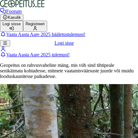
Foorum
Kasulik
Logi sisse
Registreeri
Vaata Aasta Aare 2025 hääletustulemusi!
Logi sisse
Vaata Aasta Aare 2025 tulemusi!
Geopeitus on rahvusvaheline mäng, mis viib sind tihtipeale
senikäimata kohtadesse, mitmete vaatamisväärsuste juurde või muidu
looduskaunitesse paikadesse.