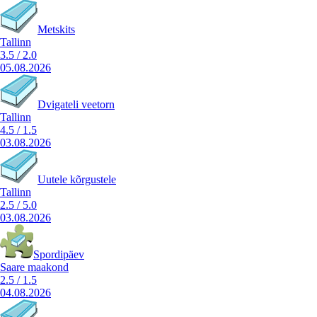
Metskits
Tallinn
3.5
/
2.0
05.08.2026
Dvigateli veetorn
Tallinn
4.5
/
1.5
03.08.2026
Uutele kõrgustele
Tallinn
2.5
/
5.0
03.08.2026
Spordipäev
Saare maakond
2.5
/
1.5
04.08.2026