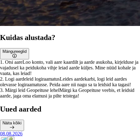
Kuidas alustada?
Mängureeglid
1
.
Otsi aare
Loo konto, vali aare kaardilt ja aarde asukoha, kirjelduse ja
vajadusel ka peidukoha vihje leiad aarde küljes. Mine nüüd kohale ja
vaata, kas leiad!
2
.
Logi aardeleid logiraamatus
Leides aardekarbi, logi leid aardes
olevasse logiraamatusse. Peida aare nii nagu sa ta leidsid ka tagasi!
3
.
Märgi leid Geopeituse lehel
Märgi ka Geopeituse veebis, et leidsid
aarde, jaga oma elamusi ja pilte teistega!
Uued aarded
Näita kõiki
08.08.2026