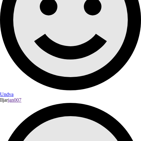
Undva
Iljar
jan007