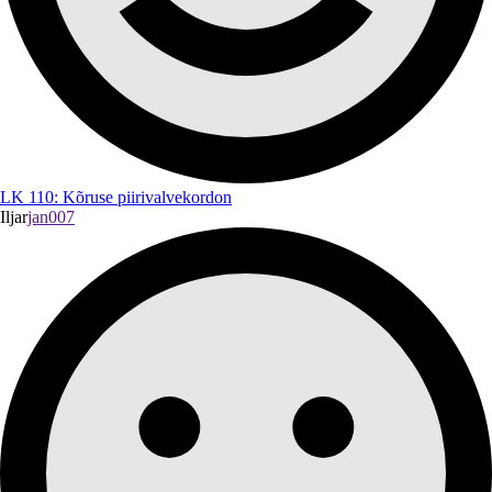
LK 110: Kõruse piirivalvekordon
Iljar
jan007