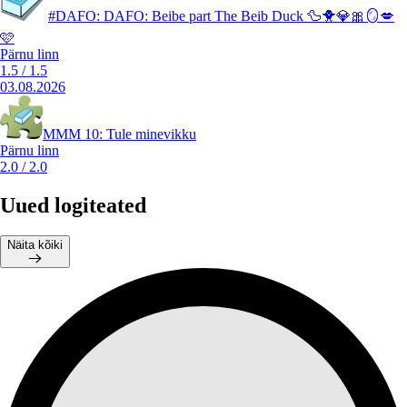
#DAFO: DAFO: Beibe part The Beib Duck 🦆🐥💎🎀🪞💋
🩷
Pärnu linn
1.5
/
1.5
03.08.2026
MMM 10: Tule minevikku
Pärnu linn
2.0
/
2.0
Uued logiteated
Näita kõiki