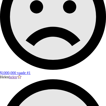
$1000,000 vaade #1
Helen
helen