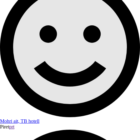
Mohri ait, TB hotell
Piret
prt