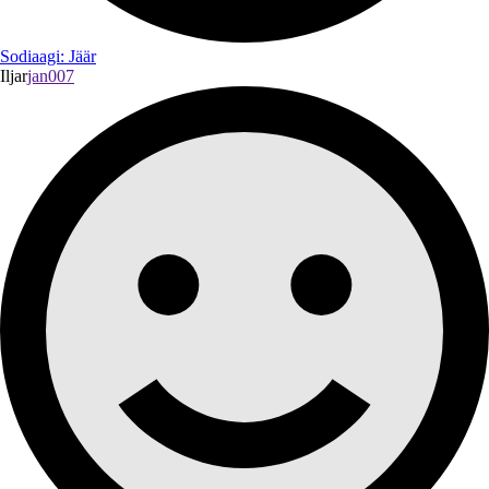
Sodiaagi: Jäär
Iljar
jan007