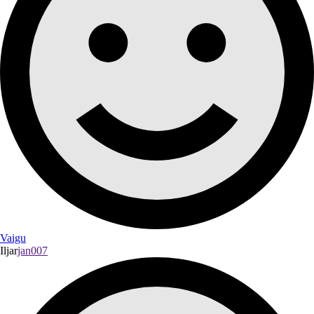
Vaigu
Iljar
jan007