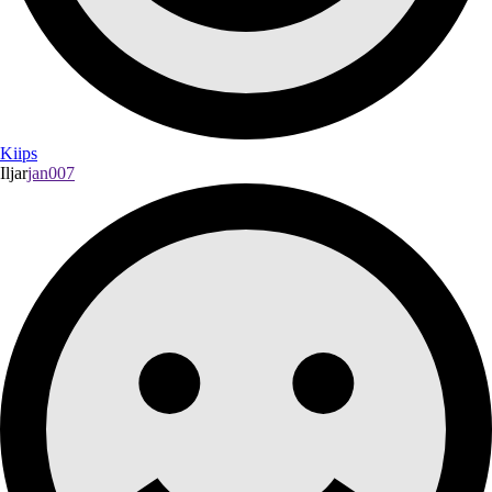
Kiips
Iljar
jan007