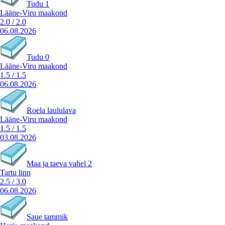
Tudu 1
Lääne-Viru maakond
2.0
/
2.0
06.08.2026
Tudu 0
Lääne-Viru maakond
1.5
/
1.5
06.08.2026
Roela laululava
Lääne-Viru maakond
1.5
/
1.5
03.08.2026
Maa ja taeva vahel 2
Tartu linn
2.5
/
3.0
06.08.2026
Saue tammik