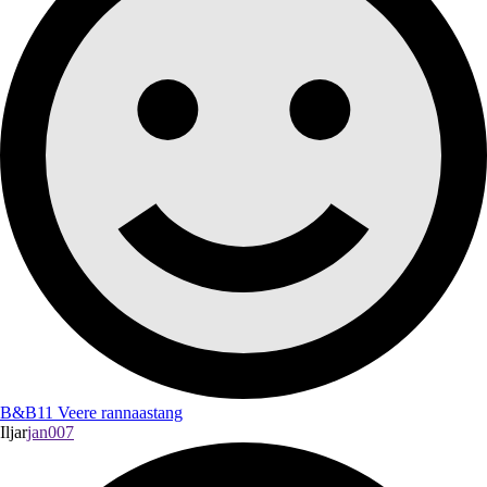
B&B11 Veere rannaastang
Iljar
jan007