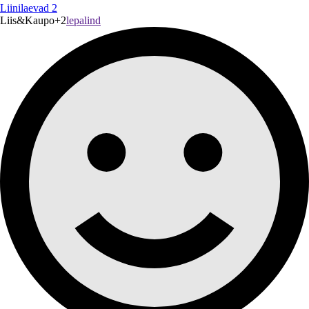
Liinilaevad 2
Liis&Kaupo+2
lepalind