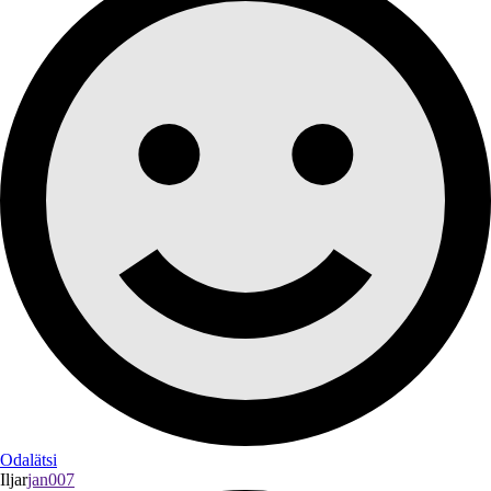
Odalätsi
Iljar
jan007