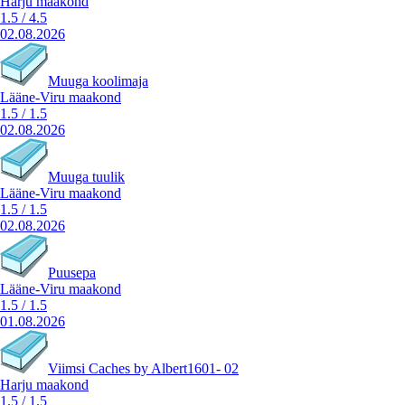
Harju maakond
1.5
/
4.5
02.08.2026
Muuga koolimaja
Lääne-Viru maakond
1.5
/
1.5
02.08.2026
Muuga tuulik
Lääne-Viru maakond
1.5
/
1.5
02.08.2026
Puusepa
Lääne-Viru maakond
1.5
/
1.5
01.08.2026
Viimsi Caches by Albert1601- 02
Harju maakond
1.5
/
1.5