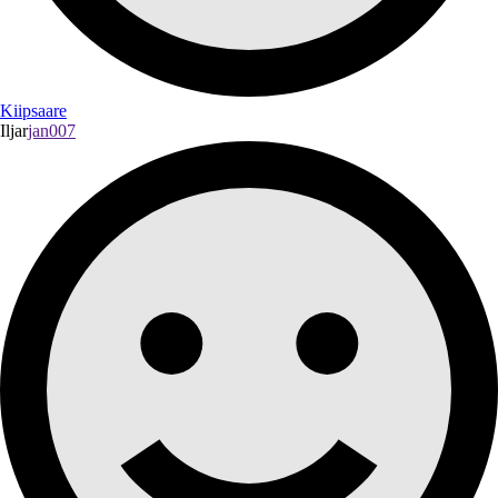
Kiipsaare
Iljar
jan007