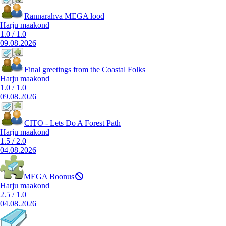
Rannarahva MEGA lood
Harju maakond
1.0
/
1.0
09.08.2026
Final greetings from the Coastal Folks
Harju maakond
1.0
/
1.0
09.08.2026
CITO - Lets Do A Forest Path
Harju maakond
1.5
/
2.0
04.08.2026
MEGA Boonus
Harju maakond
2.5
/
1.0
04.08.2026