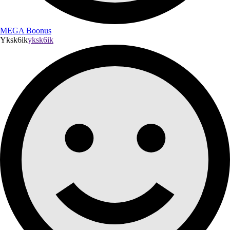
MEGA Boonus
Yksk6ik
yksk6ik