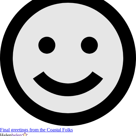
Final greetings from the Coastal Folks
Helen
helen