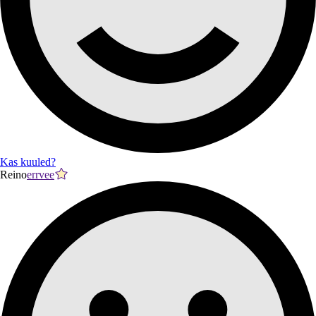
Kas kuuled?
Reino
errvee