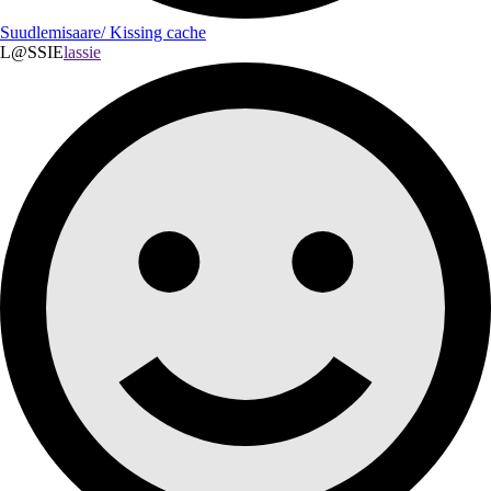
Suudlemisaare/ Kissing cache
L@SSIE
lassie