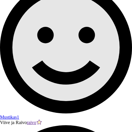
Mustikas1
Viive ja Raivo
raivo