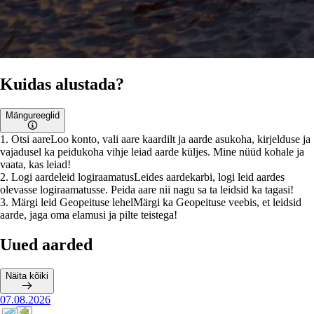
Kuidas alustada?
Mängureeglid
1
.
Otsi aare
Loo konto, vali aare kaardilt ja aarde asukoha, kirjelduse ja
vajadusel ka peidukoha vihje leiad aarde küljes. Mine nüüd kohale ja
vaata, kas leiad!
2
.
Logi aardeleid logiraamatus
Leides aardekarbi, logi leid aardes
olevasse logiraamatusse. Peida aare nii nagu sa ta leidsid ka tagasi!
3
.
Märgi leid Geopeituse lehel
Märgi ka Geopeituse veebis, et leidsid
aarde, jaga oma elamusi ja pilte teistega!
Uued aarded
Näita kõiki
07.08.2026