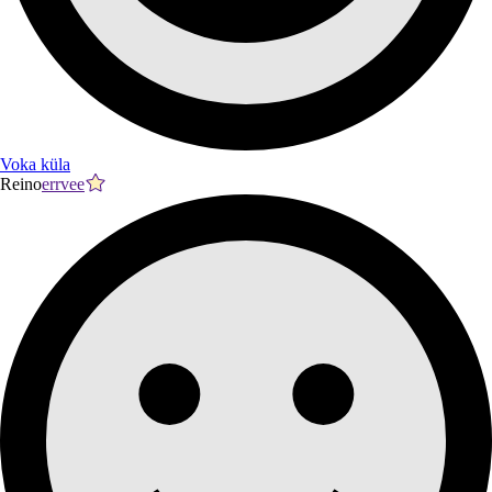
Voka küla
Reino
errvee