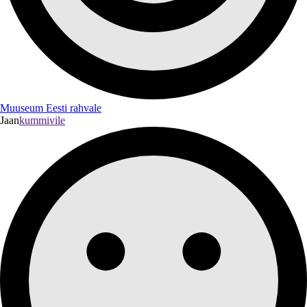
Muuseum Eesti rahvale
Jaan
kummivile