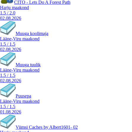
CITO - Lets Do A Forest Path
Harju maakond
1.5
/
2.0
02.08.2026
Muuga koolimaja
Lääne-Viru maakond
1.5
/
1.5
02.08.2026
Muuga tuulik
Lääne-Viru maakond
1.5
/
1.5
02.08.2026
Puusepa
Lääne-Viru maakond
1.5
/
1.5
01.08.2026
Viimsi Caches by Albert1601- 02