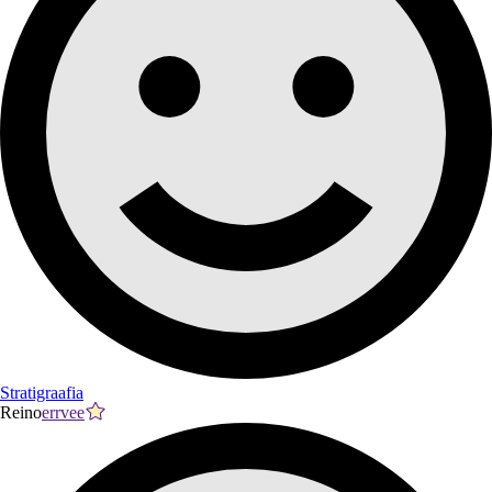
Stratigraafia
Reino
errvee