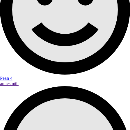
Pean 4
annesmith