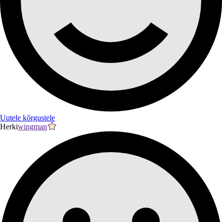
Uutele kõrgustele
Herki
wingman