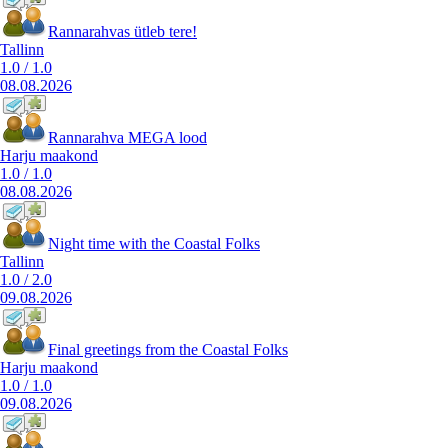
Rannarahvas ütleb tere!
Tallinn
1.0
/
1.0
08.08.2026
Rannarahva MEGA lood
Harju maakond
1.0
/
1.0
08.08.2026
Night time with the Coastal Folks
Tallinn
1.0
/
2.0
09.08.2026
Final greetings from the Coastal Folks
Harju maakond
1.0
/
1.0
09.08.2026