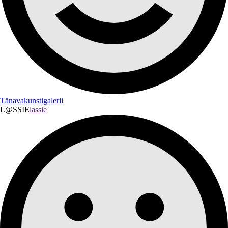
Tänavakunstigalerii
L@SSIE
lassie