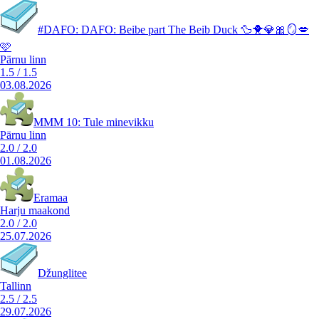
#DAFO: DAFO: Beibe part The Beib Duck 🦆🐥💎🎀🪞💋
🩷
Pärnu linn
1.5
/
1.5
03.08.2026
MMM 10: Tule minevikku
Pärnu linn
2.0
/
2.0
01.08.2026
Eramaa
Harju maakond
2.0
/
2.0
25.07.2026
Džunglitee
Tallinn
2.5
/
2.5
29.07.2026