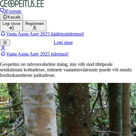
Foorum
Kasulik
Logi sisse
Registreeri
Vaata Aasta Aare 2025 hääletustulemusi!
Logi sisse
Vaata Aasta Aare 2025 tulemusi!
Geopeitus on rahvusvaheline mäng, mis viib sind tihtipeale
senikäimata kohtadesse, mitmete vaatamisväärsuste juurde või muidu
looduskaunitesse paikadesse.