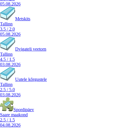
05.08.2026
Metskits
Tallinn
3.5
/
2.0
05.08.2026
Dvigateli veetorn
Tallinn
4.5
/
1.5
03.08.2026
Uutele kõrgustele
Tallinn
2.5
/
5.0
03.08.2026
Spordipäev
Saare maakond
2.5
/
1.5
04.08.2026