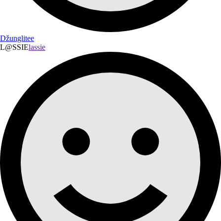
Džunglitee
L@SSIE
lassie