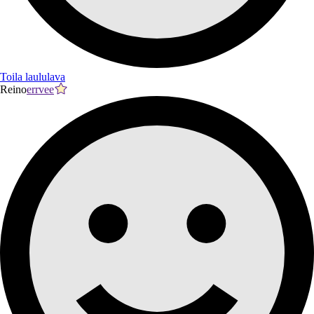
Toila laululava
Reino
errvee