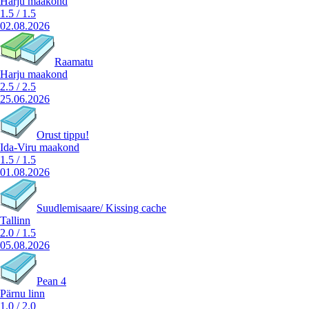
Harju maakond
1.5
/
1.5
02.08.2026
Raamatu
Harju maakond
2.5
/
2.5
25.06.2026
Orust tippu!
Ida-Viru maakond
1.5
/
1.5
01.08.2026
Suudlemisaare/ Kissing cache
Tallinn
2.0
/
1.5
05.08.2026
Pean 4
Pärnu linn
1.0
/
2.0