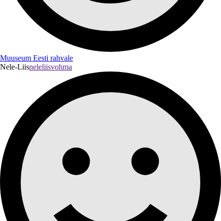
Muuseum Eesti rahvale
Nele-Liis
neleliisvohma