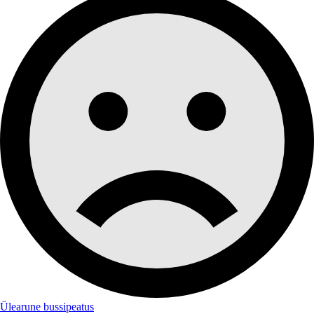
Ülearune bussipeatus