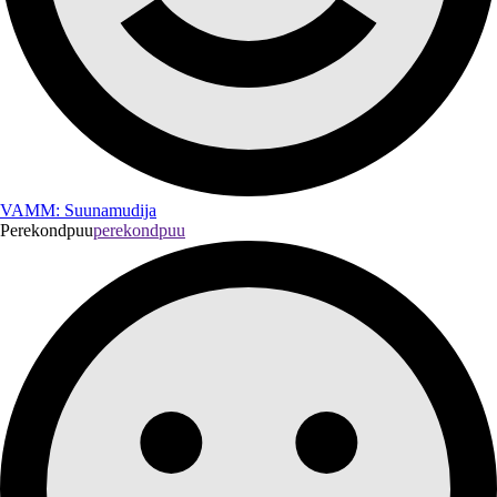
VAMM: Suunamudija
Perekondpuu
perekondpuu