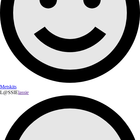
Metskits
L@SSIE
lassie