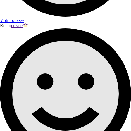
Võti Toilasse
Reino
errvee