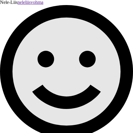
Nele-Liis
neleliisvohma