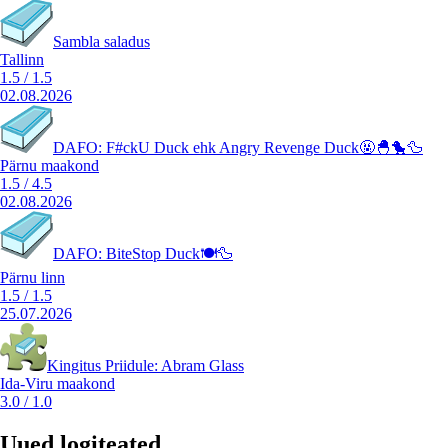
Sambla saladus
Tallinn
1.5
/
1.5
02.08.2026
DAFO: F#ckU Duck ehk Angry Revenge Duck🤬🐣🐤🦆
Pärnu maakond
1.5
/
4.5
02.08.2026
DAFO: BiteStop Duck🍽️🦆
Pärnu linn
1.5
/
1.5
25.07.2026
Kingitus Priidule: Abram Glass
Ida-Viru maakond
3.0
/
1.0
Uued logiteated