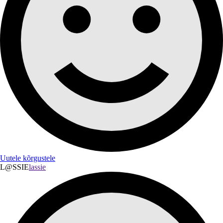
Uutele kõrgustele
L@SSIE
lassie