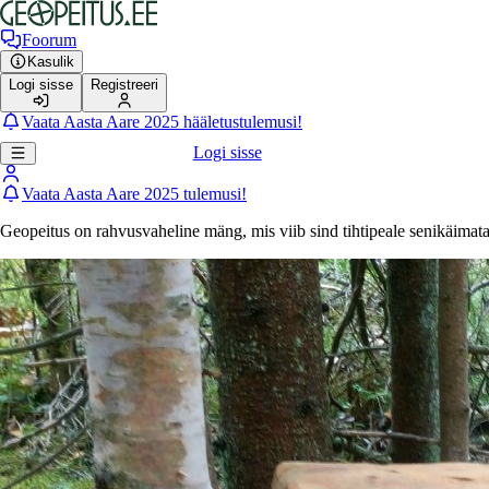
Foorum
Kasulik
Logi sisse
Registreeri
Vaata Aasta Aare 2025 hääletustulemusi!
Logi sisse
Vaata Aasta Aare 2025 tulemusi!
Geopeitus on rahvusvaheline mäng, mis viib sind tihtipeale senikäimat