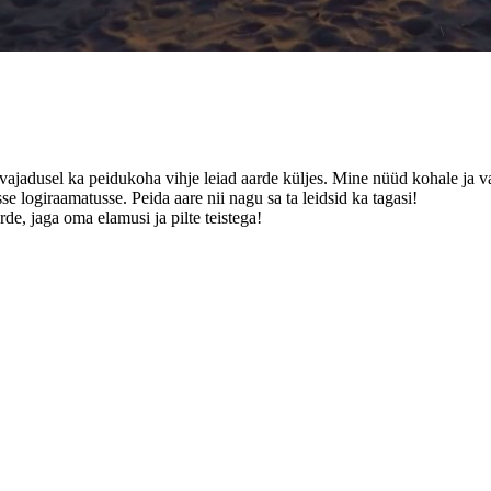
a vajadusel ka peidukoha vihje leiad aarde küljes. Mine nüüd kohale ja va
se logiraamatusse. Peida aare nii nagu sa ta leidsid ka tagasi!
de, jaga oma elamusi ja pilte teistega!