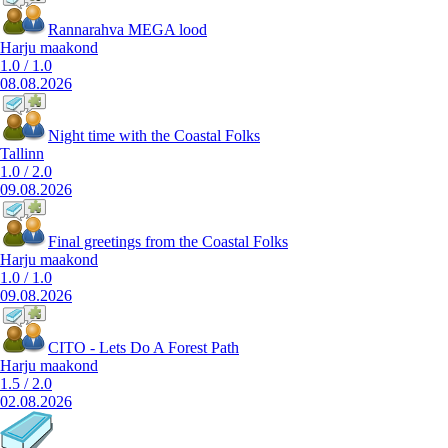
Rannarahva MEGA lood
Harju maakond
1.0
/
1.0
08.08.2026
Night time with the Coastal Folks
Tallinn
1.0
/
2.0
09.08.2026
Final greetings from the Coastal Folks
Harju maakond
1.0
/
1.0
09.08.2026
CITO - Lets Do A Forest Path
Harju maakond
1.5
/
2.0
02.08.2026