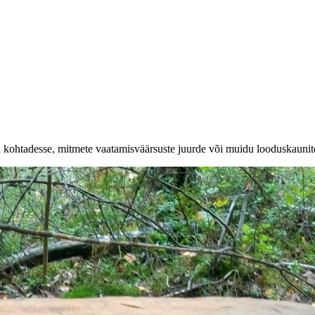
a kohtadesse, mitmete vaatamisväärsuste juurde või muidu looduskaunit