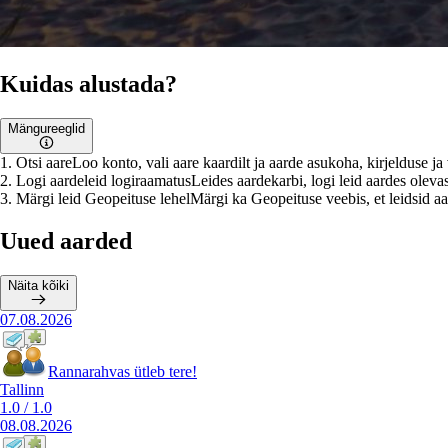
Kuidas alustada?
Mängureeglid
1
.
Otsi aare
Loo konto, vali aare kaardilt ja aarde asukoha, kirjelduse j
2
.
Logi aardeleid logiraamatus
Leides aardekarbi, logi leid aardes olevas
3
.
Märgi leid Geopeituse lehel
Märgi ka Geopeituse veebis, et leidsid aar
Uued aarded
Näita kõiki
07.08.2026
Rannarahvas ütleb tere!
Tallinn
1.0
/
1.0
08.08.2026