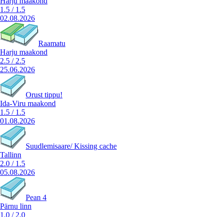
Harju maakond
1.5
/
1.5
02.08.2026
Raamatu
Harju maakond
2.5
/
2.5
25.06.2026
Orust tippu!
Ida-Viru maakond
1.5
/
1.5
01.08.2026
Suudlemisaare/ Kissing cache
Tallinn
2.0
/
1.5
05.08.2026
Pean 4
Pärnu linn
1.0
/
2.0