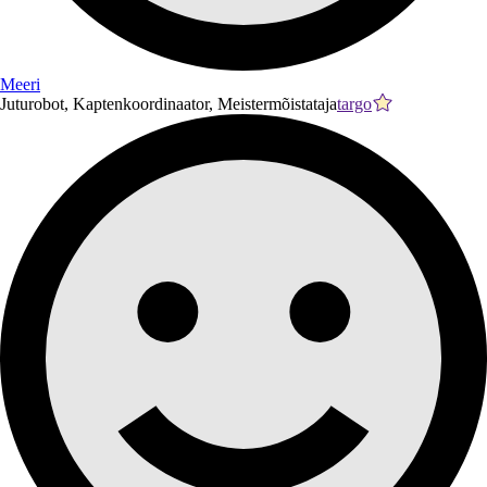
Meeri
Juturobot, Kaptenkoordinaator, Meistermõistataja
targo