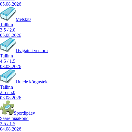
05.08.2026
Metskits
Tallinn
3.5
/
2.0
05.08.2026
Dvigateli veetorn
Tallinn
4.5
/
1.5
03.08.2026
Uutele kõrgustele
Tallinn
2.5
/
5.0
03.08.2026
Spordipäev
Saare maakond
2.5
/
1.5
04.08.2026