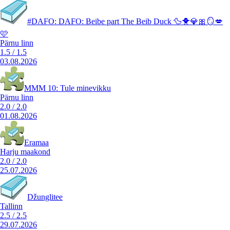
#DAFO: DAFO: Beibe part The Beib Duck 🦆🐥💎🎀🪞💋
🩷
Pärnu linn
1.5
/
1.5
03.08.2026
MMM 10: Tule minevikku
Pärnu linn
2.0
/
2.0
01.08.2026
Eramaa
Harju maakond
2.0
/
2.0
25.07.2026
Džunglitee
Tallinn
2.5
/
2.5
29.07.2026