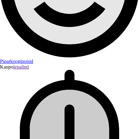
Piparkoogipoisid
Kaupo
lepalind