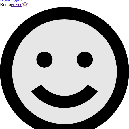
Reino
errvee