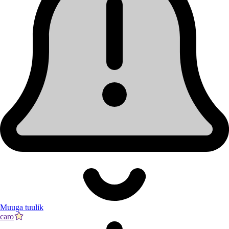
Muuga tuulik
caro