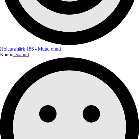
Hoiatusmärk 186 - Muud ohud
Kaupo
lepalind