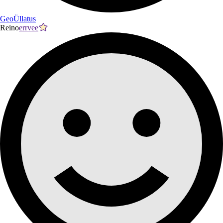
GeoÜllatus
Reino
errvee