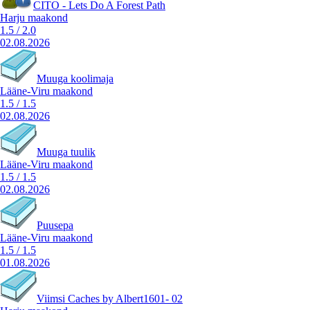
CITO - Lets Do A Forest Path
Harju maakond
1.5
/
2.0
02.08.2026
Muuga koolimaja
Lääne-Viru maakond
1.5
/
1.5
02.08.2026
Muuga tuulik
Lääne-Viru maakond
1.5
/
1.5
02.08.2026
Puusepa
Lääne-Viru maakond
1.5
/
1.5
01.08.2026
Viimsi Caches by Albert1601- 02