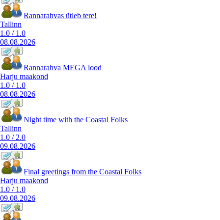
Rannarahvas ütleb tere!
Tallinn
1.0
/
1.0
08.08.2026
Rannarahva MEGA lood
Harju maakond
1.0
/
1.0
08.08.2026
Night time with the Coastal Folks
Tallinn
1.0
/
2.0
09.08.2026
Final greetings from the Coastal Folks
Harju maakond
1.0
/
1.0
09.08.2026