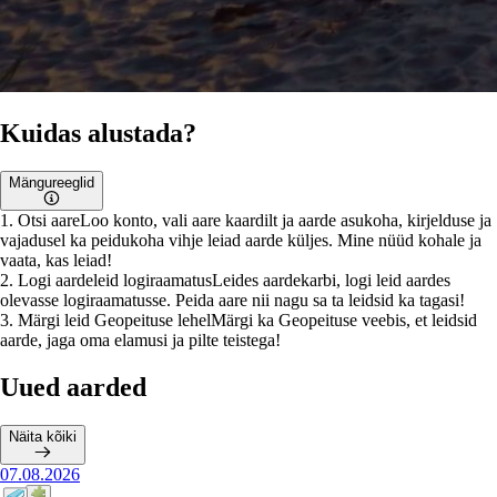
Kuidas alustada?
Mängureeglid
1
.
Otsi aare
Loo konto, vali aare kaardilt ja aarde asukoha, kirjelduse ja
vajadusel ka peidukoha vihje leiad aarde küljes. Mine nüüd kohale ja
vaata, kas leiad!
2
.
Logi aardeleid logiraamatus
Leides aardekarbi, logi leid aardes
olevasse logiraamatusse. Peida aare nii nagu sa ta leidsid ka tagasi!
3
.
Märgi leid Geopeituse lehel
Märgi ka Geopeituse veebis, et leidsid
aarde, jaga oma elamusi ja pilte teistega!
Uued aarded
Näita kõiki
07.08.2026