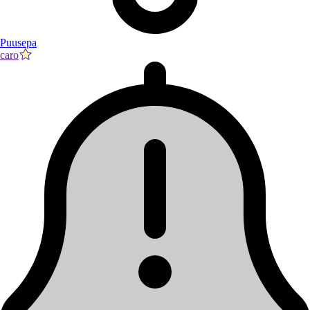
Puusepa
caro