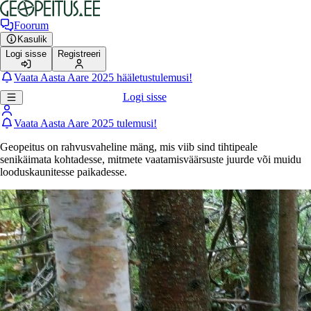
Foorum
Kasulik
Logi sisse
Registreeri
Vaata Aasta Aare 2025 hääletustulemusi!
Logi sisse
Vaata Aasta Aare 2025 tulemusi!
Geopeitus on rahvusvaheline mäng, mis viib sind tihtipeale
senikäimata kohtadesse, mitmete vaatamisväärsuste juurde või muidu
looduskaunitesse paikadesse.