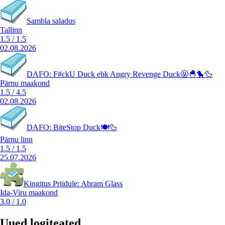
Sambla saladus
Tallinn
1.5
/
1.5
02.08.2026
DAFO: F#ckU Duck ehk Angry Revenge Duck🤬🐣🐤🦆
Pärnu maakond
1.5
/
4.5
02.08.2026
DAFO: BiteStop Duck🍽️🦆
Pärnu linn
1.5
/
1.5
25.07.2026
Kingitus Priidule: Abram Glass
Ida-Viru maakond
3.0
/
1.0
Uued logiteated