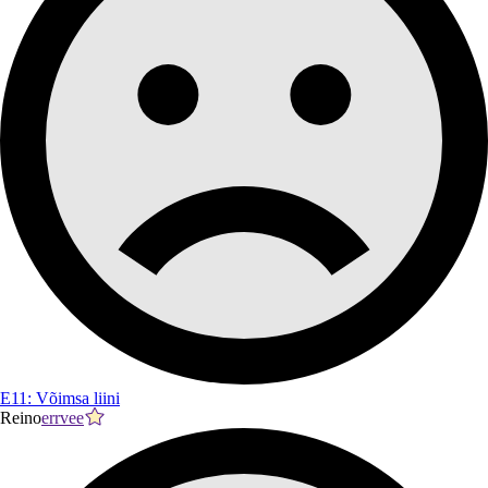
E11: Võimsa liini
Reino
errvee