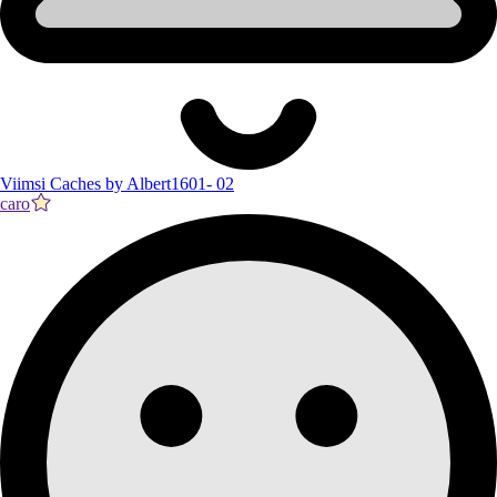
Viimsi Caches by Albert1601- 02
caro