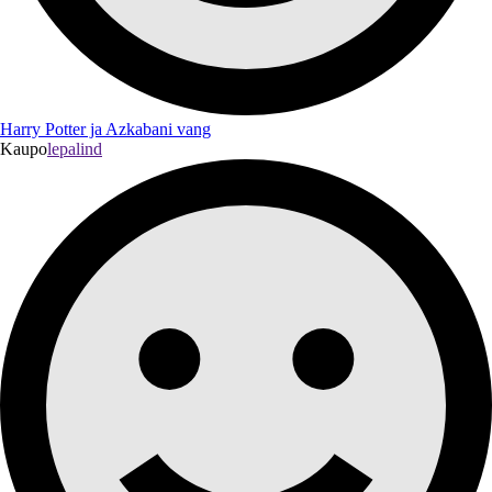
Harry Potter ja Azkabani vang
Kaupo
lepalind