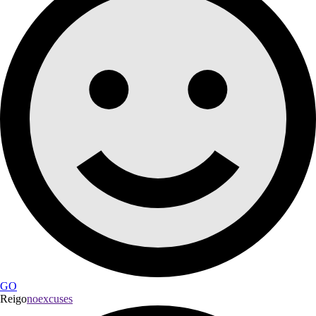
GO
Reigo
noexcuses