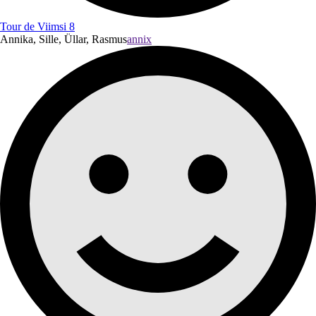
Tour de Viimsi 8
Annika, Sille, Üllar, Rasmus
annix