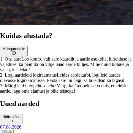
Kuidas alustada?
Mängureeglid
1
.
Otsi aare
Loo konto, vali aare kaardilt ja aarde asukoha, kirjelduse ja
vajadusel ka peidukoha vihje leiad aarde küljes. Mine nüüd kohale ja
vaata, kas leiad!
2
.
Logi aardeleid logiraamatus
Leides aardekarbi, logi leid aardes
olevasse logiraamatusse. Peida aare nii nagu sa ta leidsid ka tagasi!
3
.
Märgi leid Geopeituse lehel
Märgi ka Geopeituse veebis, et leidsid
aarde, jaga oma elamusi ja pilte teistega!
Uued aarded
Näita kõiki
07.08.2026