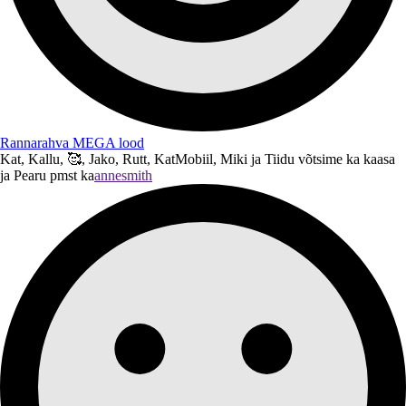
Rannarahva MEGA lood
Kat, Kallu, 🥰, Jako, Rutt, KatMobiil, Miki ja Tiidu võtsime ka kaasa
ja Pearu pmst ka
annesmith