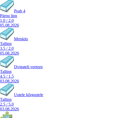
Peab 4
Pärnu linn
1.0
/
2.0
05.08.2026
Metskits
Tallinn
3.5
/
2.0
05.08.2026
Dvigateli veetorn
Tallinn
4.5
/
1.5
03.08.2026
Uutele kõrgustele
Tallinn
2.5
/
5.0
03.08.2026