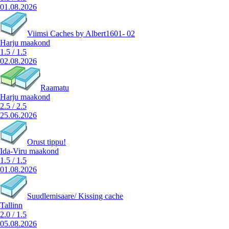
01.08.2026
Viimsi Caches by Albert1601- 02
Harju maakond
1.5
/
1.5
02.08.2026
Raamatu
Harju maakond
2.5
/
2.5
25.06.2026
Orust tippu!
Ida-Viru maakond
1.5
/
1.5
01.08.2026
Suudlemisaare/ Kissing cache
Tallinn
2.0
/
1.5
05.08.2026