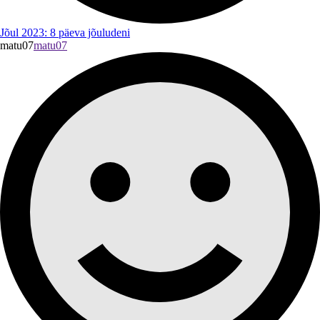
Jõul 2023: 8 päeva jõuludeni
matu07
matu07