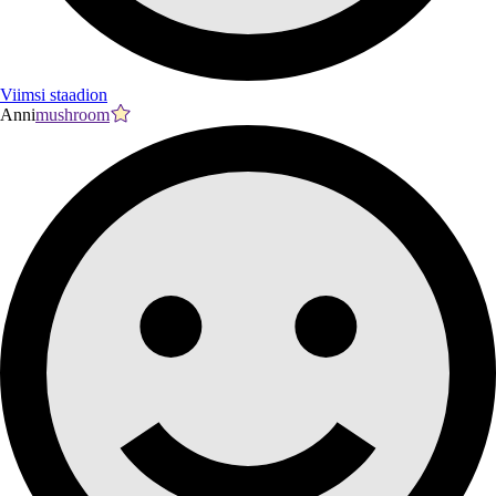
Viimsi staadion
Anni
mushroom