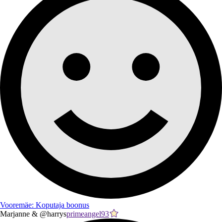
Vooremäe: Koputaja boonus
Marjanne & @harrys
primeangel93