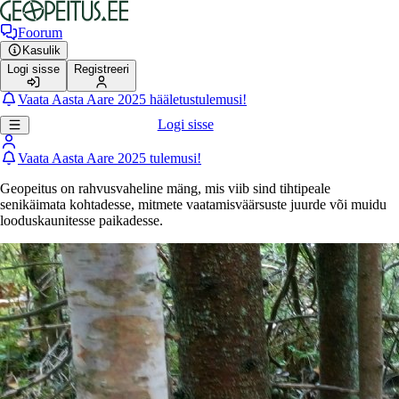
Foorum
Kasulik
Logi sisse
Registreeri
Vaata Aasta Aare 2025 hääletustulemusi!
Logi sisse
Vaata Aasta Aare 2025 tulemusi!
Geopeitus on rahvusvaheline mäng, mis viib sind tihtipeale
senikäimata kohtadesse, mitmete vaatamisväärsuste juurde või muidu
looduskaunitesse paikadesse.