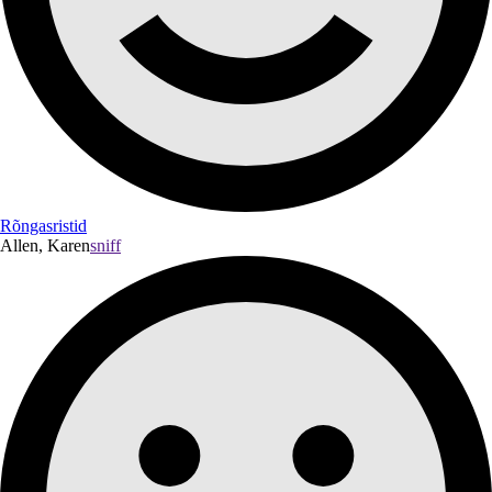
Rõngasristid
Allen, Karen
sniff