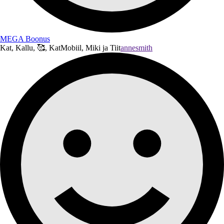
MEGA Boonus
Kat, Kallu, 🥰, KatMobiil, Miki ja Tiit
annesmith