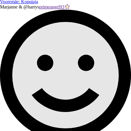
Vooremäe: Koputaja
Marjanne & @harrys
primeangel93