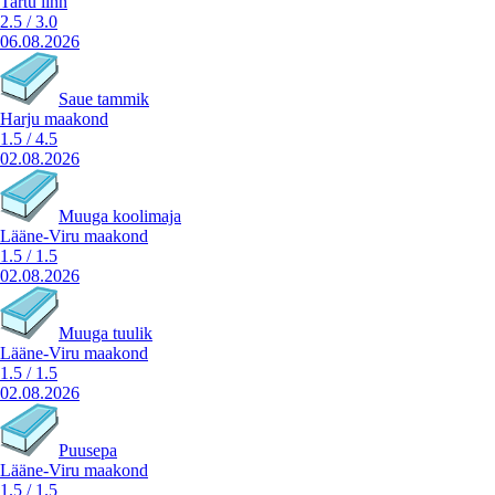
Tartu linn
2.5
/
3.0
06.08.2026
Saue tammik
Harju maakond
1.5
/
4.5
02.08.2026
Muuga koolimaja
Lääne-Viru maakond
1.5
/
1.5
02.08.2026
Muuga tuulik
Lääne-Viru maakond
1.5
/
1.5
02.08.2026
Puusepa
Lääne-Viru maakond
1.5
/
1.5