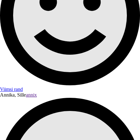
Viimsi rand
Annika, Sille
annix