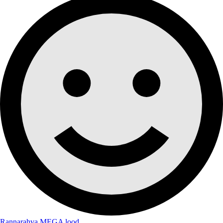
Rannarahva MEGA lood