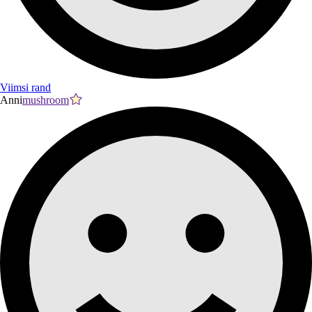
Viimsi rand
Anni
mushroom