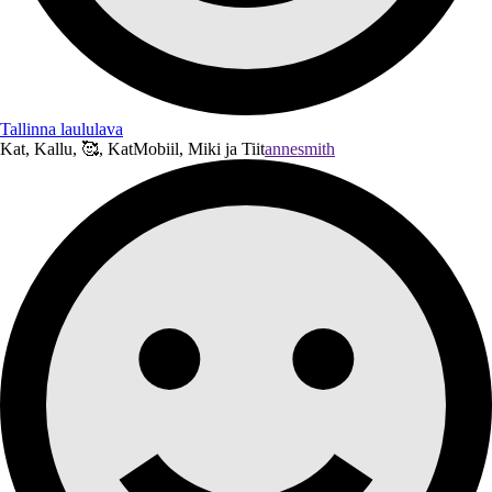
Tallinna laululava
Kat, Kallu, 🥰, KatMobiil, Miki ja Tiit
annesmith