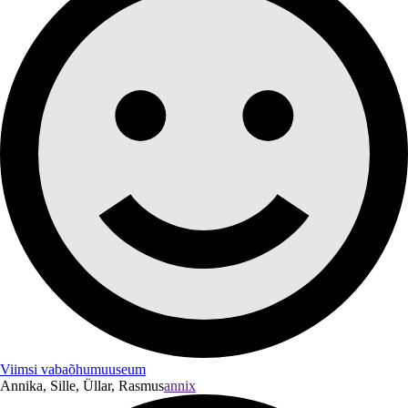
Viimsi vabaõhumuuseum
Annika, Sille, Üllar, Rasmus
annix