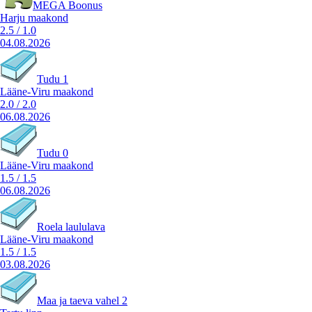
MEGA Boonus
Harju maakond
2.5
/
1.0
04.08.2026
Tudu 1
Lääne-Viru maakond
2.0
/
2.0
06.08.2026
Tudu 0
Lääne-Viru maakond
1.5
/
1.5
06.08.2026
Roela laululava
Lääne-Viru maakond
1.5
/
1.5
03.08.2026
Maa ja taeva vahel 2