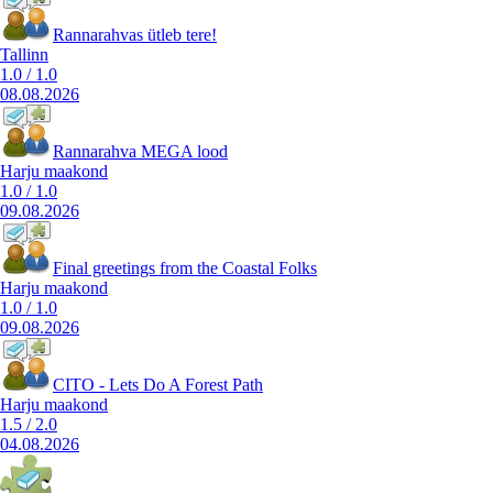
Rannarahvas ütleb tere!
Tallinn
1.0
/
1.0
08.08.2026
Rannarahva MEGA lood
Harju maakond
1.0
/
1.0
09.08.2026
Final greetings from the Coastal Folks
Harju maakond
1.0
/
1.0
09.08.2026
CITO - Lets Do A Forest Path
Harju maakond
1.5
/
2.0
04.08.2026