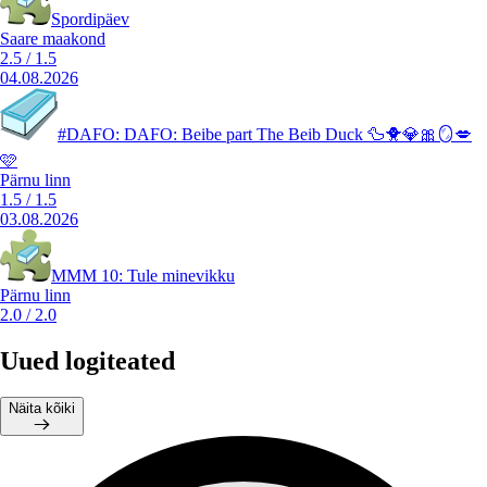
Spordipäev
Saare maakond
2.5
/
1.5
04.08.2026
#DAFO: DAFO: Beibe part The Beib Duck 🦆🐥💎🎀🪞💋
🩷
Pärnu linn
1.5
/
1.5
03.08.2026
MMM 10: Tule minevikku
Pärnu linn
2.0
/
2.0
Uued logiteated
Näita kõiki