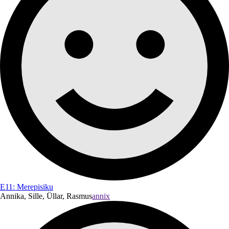
E11: Merepisiku
Annika, Sille, Üllar, Rasmus
annix