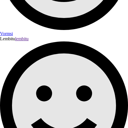
Vormsi
Lembitu
lembitu