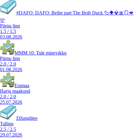
#DAFO: DAFO: Beibe part The Beib Duck 🦆🐥💎🎀🪞💋
🩷
Pärnu linn
1.5
/
1.5
03.08.2026
MMM 10: Tule minevikku
Pärnu linn
2.0
/
2.0
01.08.2026
Eramaa
Harju maakond
2.0
/
2.0
25.07.2026
Džunglitee
Tallinn
2.5
/
2.5
29.07.2026