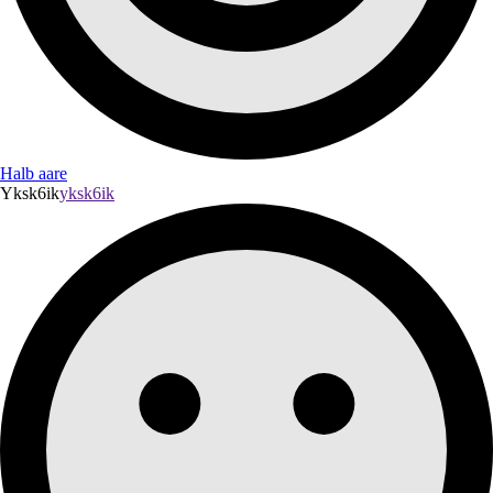
Halb aare
Yksk6ik
yksk6ik