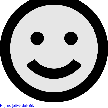
Ellplussjottvõrdubsüda