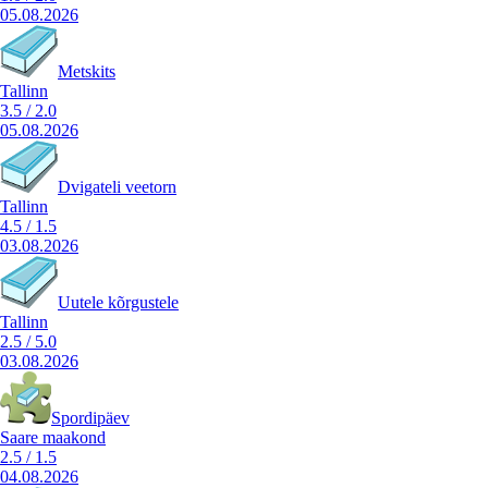
05.08.2026
Metskits
Tallinn
3.5
/
2.0
05.08.2026
Dvigateli veetorn
Tallinn
4.5
/
1.5
03.08.2026
Uutele kõrgustele
Tallinn
2.5
/
5.0
03.08.2026
Spordipäev
Saare maakond
2.5
/
1.5
04.08.2026