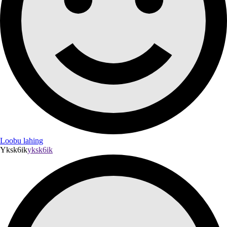
Loobu lahing
Yksk6ik
yksk6ik