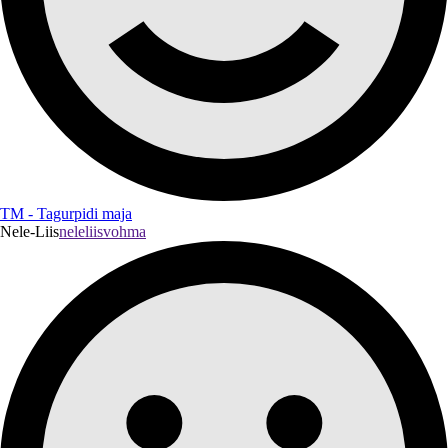
TM - Tagurpidi maja
Nele-Liis
neleliisvohma