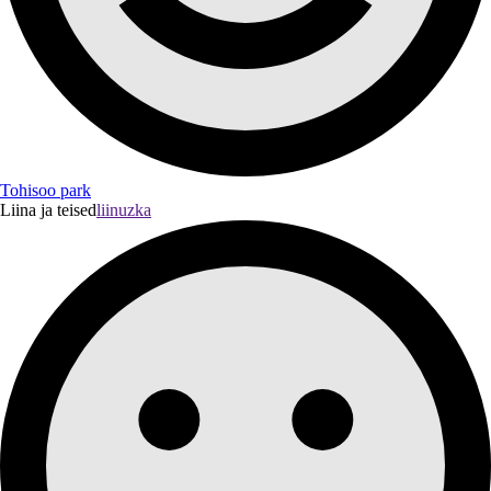
Tohisoo park
Liina ja teised
liinuzka