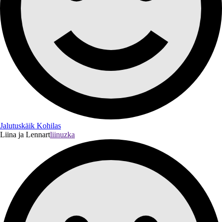
Jalutuskäik Kohilas
Liina ja Lennart
liinuzka