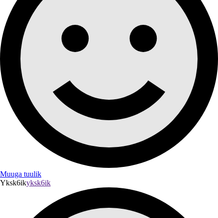
Muuga tuulik
Yksk6ik
yksk6ik