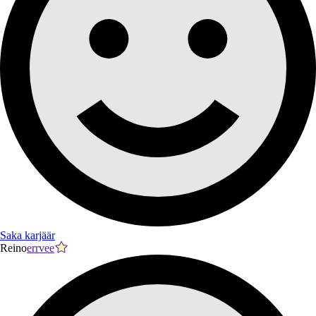
Saka karjäär
Reino
errvee