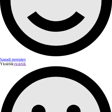
Sagadi perepäev
Yksk6ik
yksk6ik