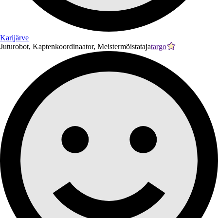
Karijärve
Juturobot, Kaptenkoordinaator, Meistermõistataja
targo