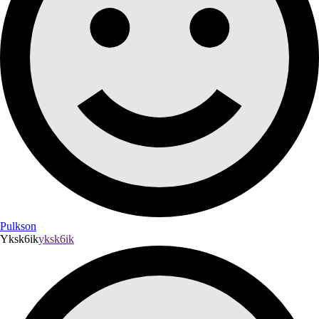
Pulkson
Yksk6ik
yksk6ik