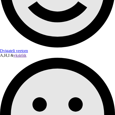
Dvigateli veetorn
A,H,I &
yksk6ik