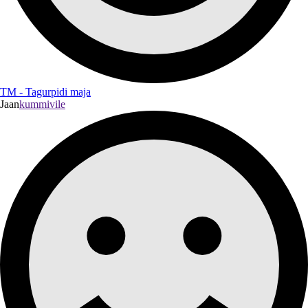
TM - Tagurpidi maja
Jaan
kummivile