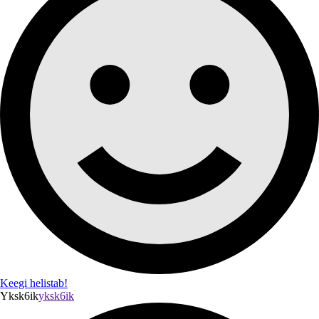
Keegi helistab!
Yksk6ik
yksk6ik