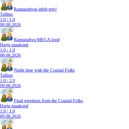
Rannarahvas ütleb tere!
Tallinn
1.0
/
1.0
08.08.2026
Rannarahva MEGA lood
Harju maakond
1.0
/
1.0
08.08.2026
Night time with the Coastal Folks
Tallinn
1.0
/
2.0
09.08.2026
Final greetings from the Coastal Folks
Harju maakond
1.0
/
1.0
09.08.2026