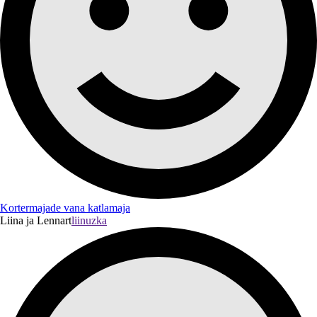
Kortermajade vana katlamaja
Liina ja Lennart
liinuzka