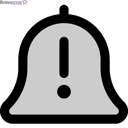
Reino
errvee