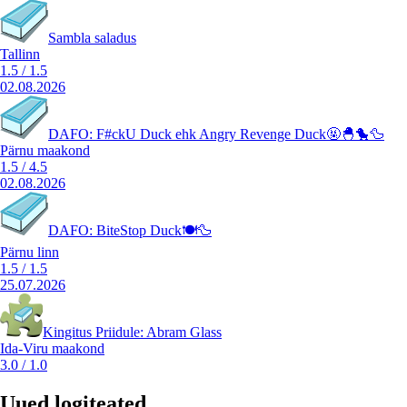
Sambla saladus
Tallinn
1.5
/
1.5
02.08.2026
DAFO: F#ckU Duck ehk Angry Revenge Duck🤬🐣🐤🦆
Pärnu maakond
1.5
/
4.5
02.08.2026
DAFO: BiteStop Duck🍽️🦆
Pärnu linn
1.5
/
1.5
25.07.2026
Kingitus Priidule: Abram Glass
Ida-Viru maakond
3.0
/
1.0
Uued logiteated