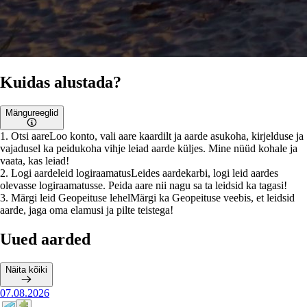
Kuidas alustada?
Mängureeglid
1
.
Otsi aare
Loo konto, vali aare kaardilt ja aarde asukoha, kirjelduse ja
vajadusel ka peidukoha vihje leiad aarde küljes. Mine nüüd kohale ja
vaata, kas leiad!
2
.
Logi aardeleid logiraamatus
Leides aardekarbi, logi leid aardes
olevasse logiraamatusse. Peida aare nii nagu sa ta leidsid ka tagasi!
3
.
Märgi leid Geopeituse lehel
Märgi ka Geopeituse veebis, et leidsid
aarde, jaga oma elamusi ja pilte teistega!
Uued aarded
Näita kõiki
07.08.2026