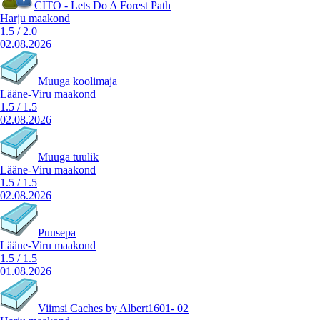
CITO - Lets Do A Forest Path
Harju maakond
1.5
/
2.0
02.08.2026
Muuga koolimaja
Lääne-Viru maakond
1.5
/
1.5
02.08.2026
Muuga tuulik
Lääne-Viru maakond
1.5
/
1.5
02.08.2026
Puusepa
Lääne-Viru maakond
1.5
/
1.5
01.08.2026
Viimsi Caches by Albert1601- 02