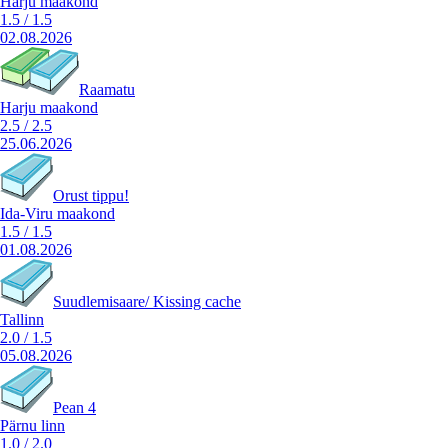
Harju maakond
1.5
/
1.5
02.08.2026
Raamatu
Harju maakond
2.5
/
2.5
25.06.2026
Orust tippu!
Ida-Viru maakond
1.5
/
1.5
01.08.2026
Suudlemisaare/ Kissing cache
Tallinn
2.0
/
1.5
05.08.2026
Pean 4
Pärnu linn
1.0
/
2.0