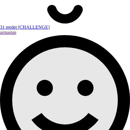
31 reedet [CHALLENGE]
armastan