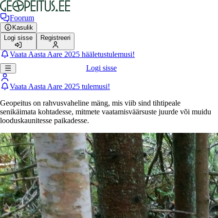
Foorum
Kasulik
Logi sisse
Registreeri
Vaata Aasta Aare 2025 hääletustulemusi!
Logi sisse
Vaata Aasta Aare 2025 tulemusi!
Geopeitus on rahvusvaheline mäng, mis viib sind tihtipeale
senikäimata kohtadesse, mitmete vaatamisväärsuste juurde või muidu
looduskaunitesse paikadesse.