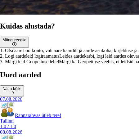
Kuidas alustada?
Mängureeglid
1
.
Otsi aare
Loo konto, vali aare kaardilt ja aarde asukoha, kirjelduse j
2
.
Logi aardeleid logiraamatus
Leides aardekarbi, logi leid aardes olevas
3
.
Märgi leid Geopeituse lehel
Märgi ka Geopeituse veebis, et leidsid aar
Uued aarded
Näita kõiki
07.08.2026
Rannarahvas ütleb tere!
Tallinn
1.0
/
1.0
08.08.2026