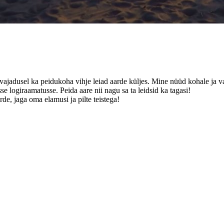
a vajadusel ka peidukoha vihje leiad aarde küljes. Mine nüüd kohale ja va
se logiraamatusse. Peida aare nii nagu sa ta leidsid ka tagasi!
de, jaga oma elamusi ja pilte teistega!