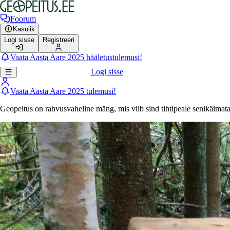
Foorum
Kasulik
Logi sisse
Registreeri
Vaata Aasta Aare 2025 hääletustulemusi!
Logi sisse
Vaata Aasta Aare 2025 tulemusi!
Geopeitus on rahvusvaheline mäng, mis viib sind tihtipeale senikäimat