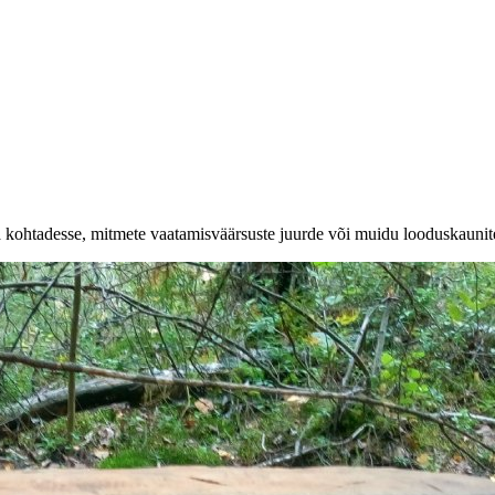
a kohtadesse, mitmete vaatamisväärsuste juurde või muidu looduskaunit