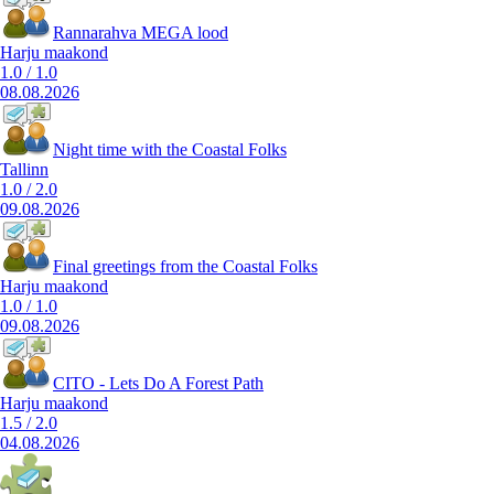
Rannarahva MEGA lood
Harju maakond
1.0
/
1.0
08.08.2026
Night time with the Coastal Folks
Tallinn
1.0
/
2.0
09.08.2026
Final greetings from the Coastal Folks
Harju maakond
1.0
/
1.0
09.08.2026
CITO - Lets Do A Forest Path
Harju maakond
1.5
/
2.0
04.08.2026