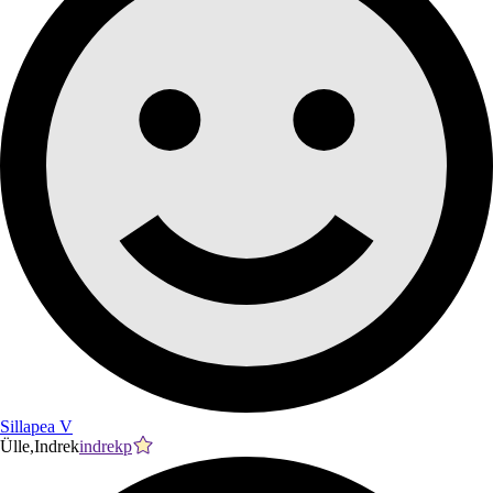
Sillapea V
Ülle,Indrek
indrekp