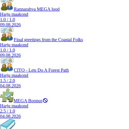
Rannarahva MEGA lood
Harju maakond
1.0
/
1.0
09.08.2026
Final greetings from the Coastal Folks
Harju maakond
1.0
/
1.0
09.08.2026
CITO - Lets Do A Forest Path
Harju maakond
1.5
/
2.0
04.08.2026
MEGA Boonus
Harju maakond
2.5
/
1.0
04.08.2026