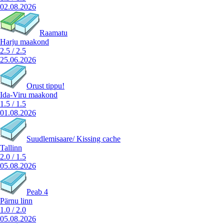
02.08.2026
Raamatu
Harju maakond
2.5
/
2.5
25.06.2026
Orust tippu!
Ida-Viru maakond
1.5
/
1.5
01.08.2026
Suudlemisaare/ Kissing cache
Tallinn
2.0
/
1.5
05.08.2026
Peab 4
Pärnu linn
1.0
/
2.0
05.08.2026