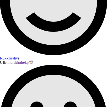
Rukkikrahvi
Ülle,Indrek
indrekp