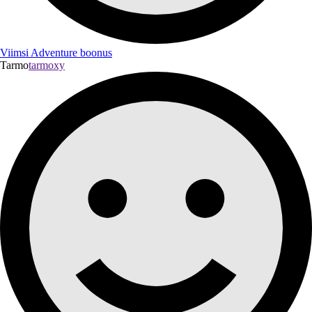
Viimsi Adventure boonus
Tarmo
tarmoxy