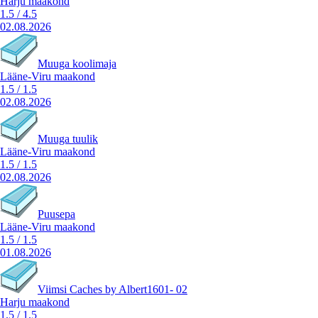
Harju maakond
1.5
/
4.5
02.08.2026
Muuga koolimaja
Lääne-Viru maakond
1.5
/
1.5
02.08.2026
Muuga tuulik
Lääne-Viru maakond
1.5
/
1.5
02.08.2026
Puusepa
Lääne-Viru maakond
1.5
/
1.5
01.08.2026
Viimsi Caches by Albert1601- 02
Harju maakond
1.5
/
1.5