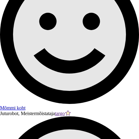
Mõmmi koht
Juturobot, Meistermõistataja
targo