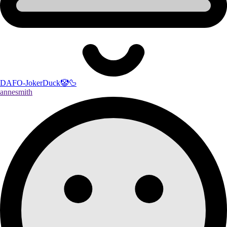
DAFO-JokerDuck🤡🦆
annesmith