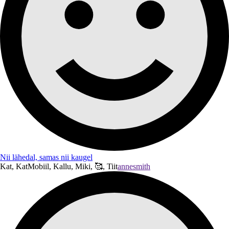
Nii lähedal, samas nii kaugel
Kat, KatMobiil, Kallu, Miki, 🥰, Tiit
annesmith