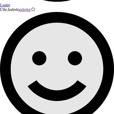
Laatre
Ülle,Indrek
indrekp