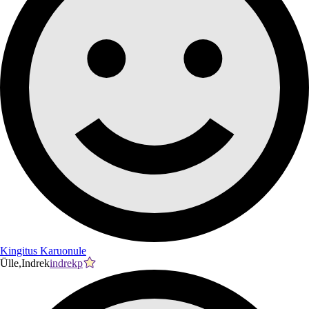
Kingitus Karuonule
Ülle,Indrek
indrekp