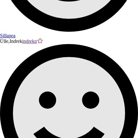
Sillapea
Ülle,Indrek
indrekp