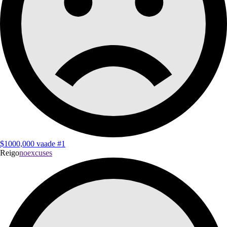
$1000,000 vaade #1
Reigo
noexcuses