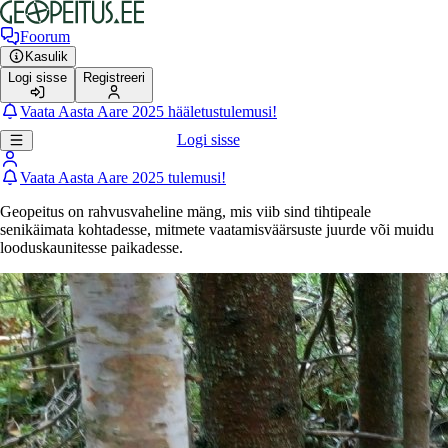
Foorum
Kasulik
Logi sisse
Registreeri
Vaata Aasta Aare 2025 hääletustulemusi!
Logi sisse
Vaata Aasta Aare 2025 tulemusi!
Geopeitus on rahvusvaheline mäng, mis viib sind tihtipeale
senikäimata kohtadesse, mitmete vaatamisväärsuste juurde või muidu
looduskaunitesse paikadesse.