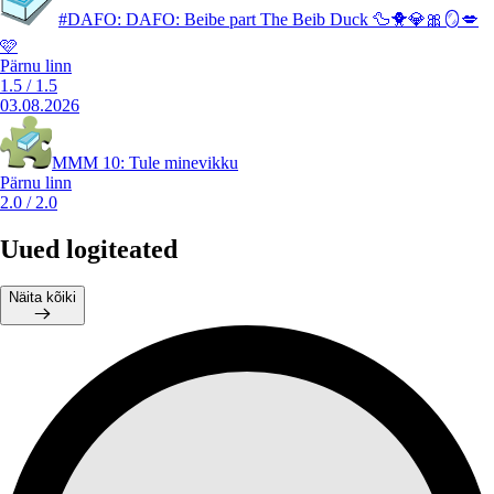
#DAFO: DAFO: Beibe part The Beib Duck 🦆🐥💎🎀🪞💋
🩷
Pärnu linn
1.5
/
1.5
03.08.2026
MMM 10: Tule minevikku
Pärnu linn
2.0
/
2.0
Uued logiteated
Näita kõiki