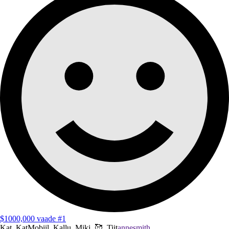
$1000,000 vaade #1
Kat, KatMobiil, Kallu, Miki, 🥰, Tiit
annesmith