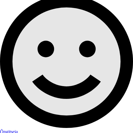
Õngitseja