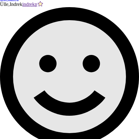
Ülle,Indrek
indrekp