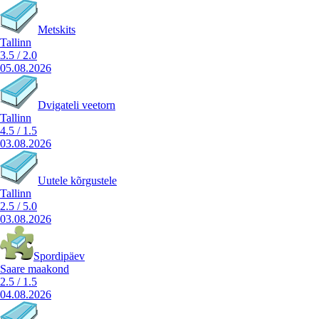
Metskits
Tallinn
3.5
/
2.0
05.08.2026
Dvigateli veetorn
Tallinn
4.5
/
1.5
03.08.2026
Uutele kõrgustele
Tallinn
2.5
/
5.0
03.08.2026
Spordipäev
Saare maakond
2.5
/
1.5
04.08.2026