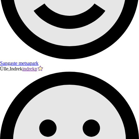
Sangaste metsapark
Ülle,Indrek
indrekp