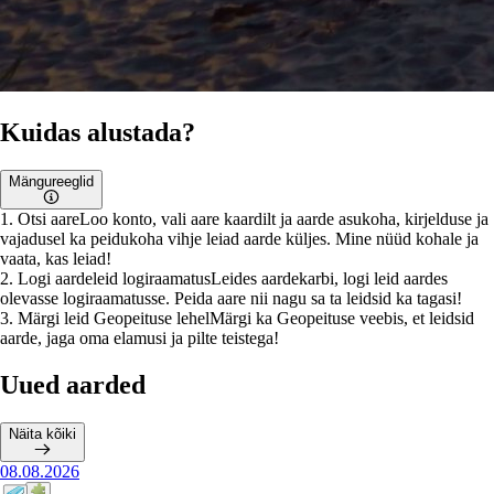
Kuidas alustada?
Mängureeglid
1
.
Otsi aare
Loo konto, vali aare kaardilt ja aarde asukoha, kirjelduse ja
vajadusel ka peidukoha vihje leiad aarde küljes. Mine nüüd kohale ja
vaata, kas leiad!
2
.
Logi aardeleid logiraamatus
Leides aardekarbi, logi leid aardes
olevasse logiraamatusse. Peida aare nii nagu sa ta leidsid ka tagasi!
3
.
Märgi leid Geopeituse lehel
Märgi ka Geopeituse veebis, et leidsid
aarde, jaga oma elamusi ja pilte teistega!
Uued aarded
Näita kõiki
08.08.2026