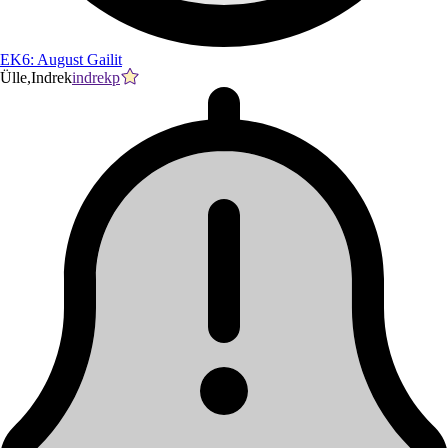
EK6: August Gailit
Ülle,Indrek
indrekp