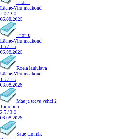
Tudu 1
Lääne-Viru maakond
2.0
/
2.0
06.08.2026
Tudu 0
Lääne-Viru maakond
1.5
/
1.5
06.08.2026
Roela laululava
Lääne-Viru maakond
1.5
/
1.5
03.08.2026
Maa ja taeva vahel 2
Tartu linn
2.5
/
3.0
06.08.2026
Saue tammik