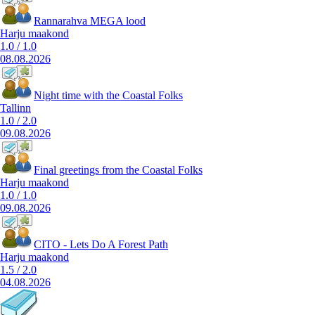
Rannarahva MEGA lood
Harju maakond
1.0
/
1.0
08.08.2026
Night time with the Coastal Folks
Tallinn
1.0
/
2.0
09.08.2026
Final greetings from the Coastal Folks
Harju maakond
1.0
/
1.0
09.08.2026
CITO - Lets Do A Forest Path
Harju maakond
1.5
/
2.0
04.08.2026