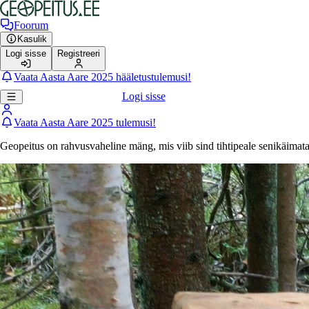
Foorum
Kasulik
Logi sisse
Registreeri
Vaata Aasta Aare 2025 hääletustulemusi!
Logi sisse
Vaata Aasta Aare 2025 tulemusi!
Geopeitus on rahvusvaheline mäng, mis viib sind tihtipeale senikäimat