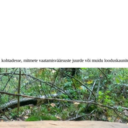
a kohtadesse, mitmete vaatamisväärsuste juurde või muidu looduskaunit