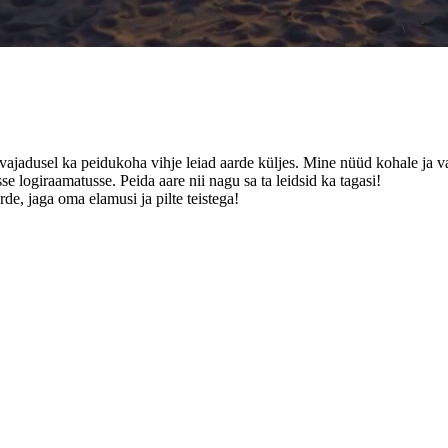
a vajadusel ka peidukoha vihje leiad aarde küljes. Mine nüüd kohale ja va
se logiraamatusse. Peida aare nii nagu sa ta leidsid ka tagasi!
de, jaga oma elamusi ja pilte teistega!