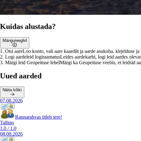
Kuidas alustada?
Mängureeglid
1
.
Otsi aare
Loo konto, vali aare kaardilt ja aarde asukoha, kirjelduse j
2
.
Logi aardeleid logiraamatus
Leides aardekarbi, logi leid aardes olevas
3
.
Märgi leid Geopeituse lehel
Märgi ka Geopeituse veebis, et leidsid aar
Uued aarded
Näita kõiki
07.08.2026
Rannarahvas ütleb tere!
Tallinn
1.0
/
1.0
08.08.2026