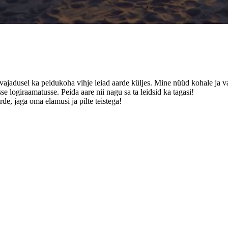
a vajadusel ka peidukoha vihje leiad aarde küljes. Mine nüüd kohale ja va
se logiraamatusse. Peida aare nii nagu sa ta leidsid ka tagasi!
de, jaga oma elamusi ja pilte teistega!