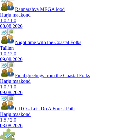
Rannarahva MEGA lood
Harju maakond
1.0
/
1.0
08.08.2026
Night time with the Coastal Folks
Tallinn
1.0
/
2.0
09.08.2026
Final greetings from the Coastal Folks
Harju maakond
1.0
/
1.0
09.08.2026
CITO - Lets Do A Forest Path
Harju maakond
1.5
/
2.0
03.08.2026