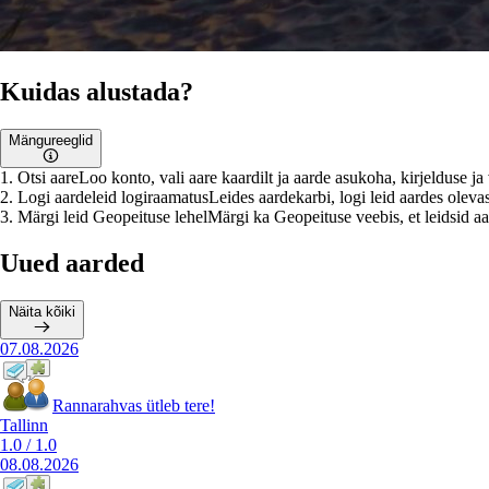
Kuidas alustada?
Mängureeglid
1
.
Otsi aare
Loo konto, vali aare kaardilt ja aarde asukoha, kirjelduse j
2
.
Logi aardeleid logiraamatus
Leides aardekarbi, logi leid aardes olevas
3
.
Märgi leid Geopeituse lehel
Märgi ka Geopeituse veebis, et leidsid aar
Uued aarded
Näita kõiki
07.08.2026
Rannarahvas ütleb tere!
Tallinn
1.0
/
1.0
08.08.2026