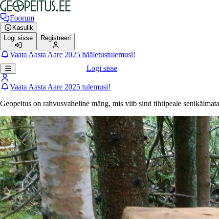
Foorum
Kasulik
Logi sisse
Registreeri
Vaata Aasta Aare 2025 hääletustulemusi!
Logi sisse
Vaata Aasta Aare 2025 tulemusi!
Geopeitus on rahvusvaheline mäng, mis viib sind tihtipeale senikäimat