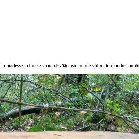
a kohtadesse, mitmete vaatamisväärsuste juurde või muidu looduskaunit