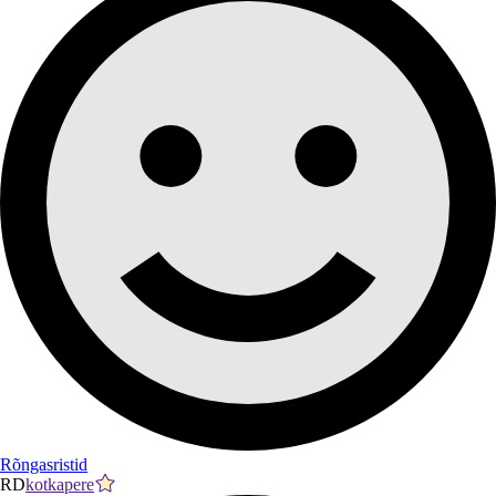
Rõngasristid
RD
kotkapere