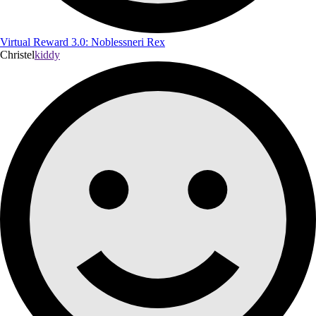
Virtual Reward 3.0: Noblessneri Rex
Christel
kiddy