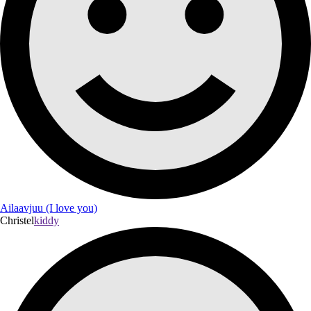
Ailaavjuu (I love you)
Christel
kiddy