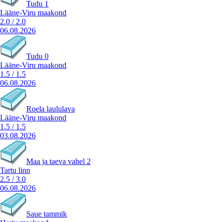
Tudu 1
Lääne-Viru maakond
2.0
/
2.0
06.08.2026
Tudu 0
Lääne-Viru maakond
1.5
/
1.5
06.08.2026
Roela laululava
Lääne-Viru maakond
1.5
/
1.5
03.08.2026
Maa ja taeva vahel 2
Tartu linn
2.5
/
3.0
06.08.2026
Saue tammik