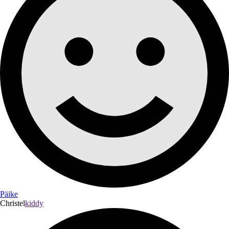
Päike
Christel
kiddy