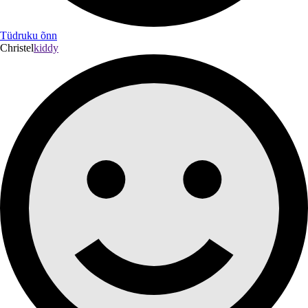
Tüdruku õnn
Christel
kiddy