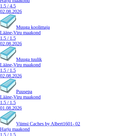
Harju maakond
1.5
/
4.5
02.08.2026
Muuga koolimaja
Lääne-Viru maakond
1.5
/
1.5
02.08.2026
Muuga tuulik
Lääne-Viru maakond
1.5
/
1.5
02.08.2026
Puusepa
Lääne-Viru maakond
1.5
/
1.5
01.08.2026
Viimsi Caches by Albert1601- 02
Harju maakond
1.5
/
1.5