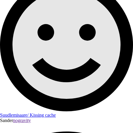
Suudlemisaare/ Kissing cache
Sander
nogravity