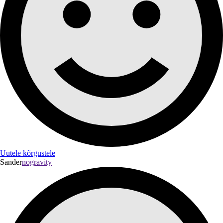
Uutele kõrgustele
Sander
nogravity