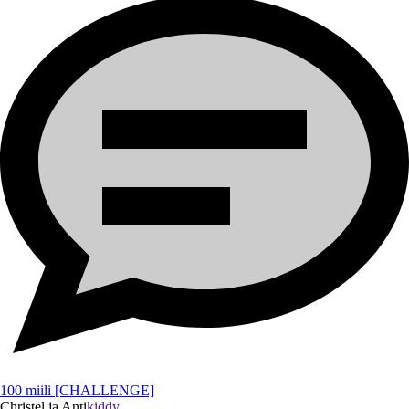
100 miili [CHALLENGE]
Christel ja Anti
kiddy