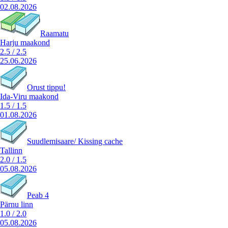
02.08.2026
Raamatu
Harju maakond
2.5
/
2.5
25.06.2026
Orust tippu!
Ida-Viru maakond
1.5
/
1.5
01.08.2026
Suudlemisaare/ Kissing cache
Tallinn
2.0
/
1.5
05.08.2026
Peab 4
Pärnu linn
1.0
/
2.0
05.08.2026