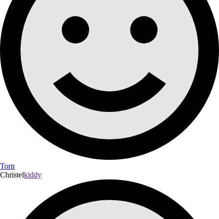
Torn
Christel
kiddy