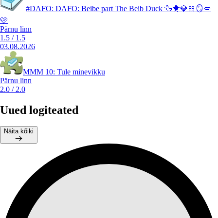
#DAFO: DAFO: Beibe part The Beib Duck 🦆🐥💎🎀🪞💋
🩷
Pärnu linn
1.5
/
1.5
03.08.2026
MMM 10: Tule minevikku
Pärnu linn
2.0
/
2.0
Uued logiteated
Näita kõiki