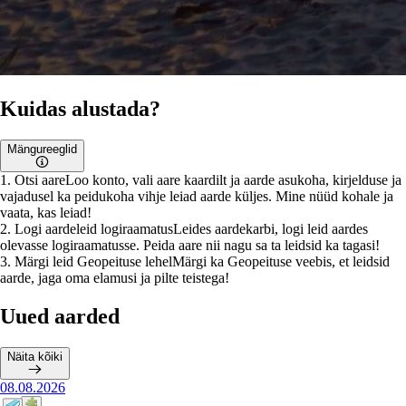
Kuidas alustada?
Mängureeglid
1
.
Otsi aare
Loo konto, vali aare kaardilt ja aarde asukoha, kirjelduse ja
vajadusel ka peidukoha vihje leiad aarde küljes. Mine nüüd kohale ja
vaata, kas leiad!
2
.
Logi aardeleid logiraamatus
Leides aardekarbi, logi leid aardes
olevasse logiraamatusse. Peida aare nii nagu sa ta leidsid ka tagasi!
3
.
Märgi leid Geopeituse lehel
Märgi ka Geopeituse veebis, et leidsid
aarde, jaga oma elamusi ja pilte teistega!
Uued aarded
Näita kõiki
08.08.2026