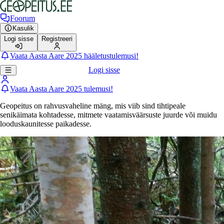
Foorum
Kasulik
Logi sisse
Registreeri
Vaata Aasta Aare 2025 hääletustulemusi!
Logi sisse
Vaata Aasta Aare 2025 tulemusi!
Geopeitus on rahvusvaheline mäng, mis viib sind tihtipeale
senikäimata kohtadesse, mitmete vaatamisväärsuste juurde või muidu
looduskaunitesse paikadesse.