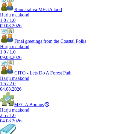
Rannarahva MEGA lood
Harju maakond
1.0
/
1.0
09.08.2026
Final greetings from the Coastal Folks
Harju maakond
1.0
/
1.0
09.08.2026
CITO - Lets Do A Forest Path
Harju maakond
1.5
/
2.0
04.08.2026
MEGA Boonus
Harju maakond
2.5
/
1.0
04.08.2026