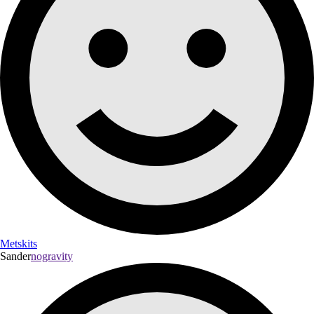
Metskits
Sander
nogravity