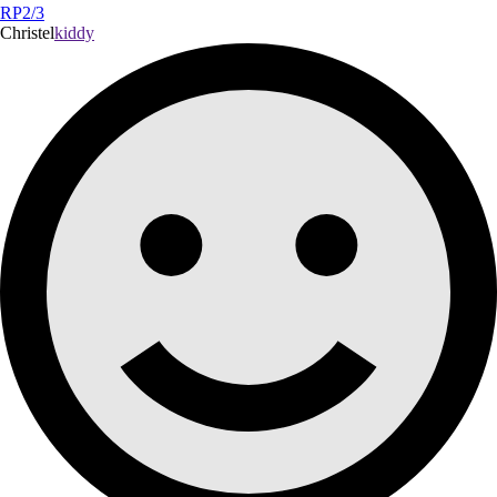
RP2/3
Christel
kiddy