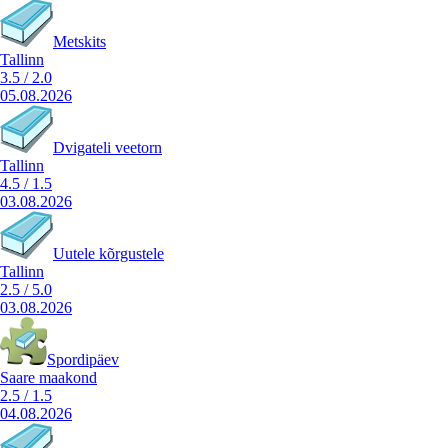
Metskits
Tallinn
3.5
/
2.0
05.08.2026
Dvigateli veetorn
Tallinn
4.5
/
1.5
03.08.2026
Uutele kõrgustele
Tallinn
2.5
/
5.0
03.08.2026
Spordipäev
Saare maakond
2.5
/
1.5
04.08.2026