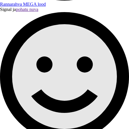
Rannarahva MEGA lood
Signal ja
pohatu nuva