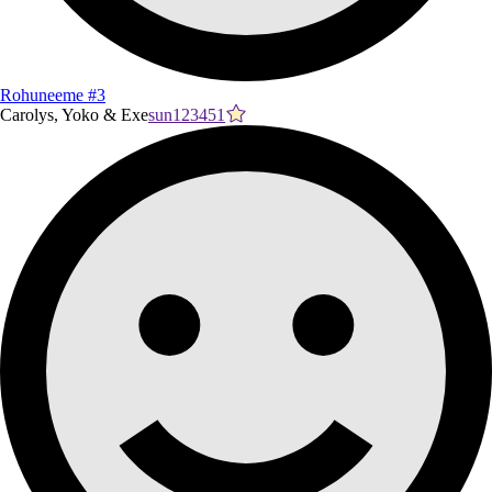
Rohuneeme #3
Carolys, Yoko & Exe
sun123451