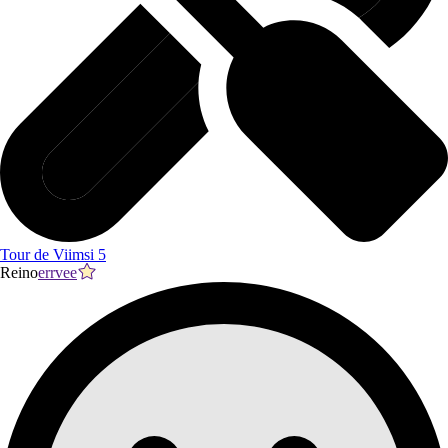
Tour de Viimsi 5
Reino
errvee