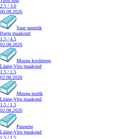
Tartu linn
2.5
/
3.0
06.08.2026
Saue tammik
Harju maakond
1.5
/
4.5
02.08.2026
Muuga koolimaja
Lääne-Viru maakond
1.5
/
1.5
02.08.2026
Muuga tuulik
Lääne-Viru maakond
1.5
/
1.5
02.08.2026
Puusepa
Lääne-Viru maakond
1.5
/
1.5