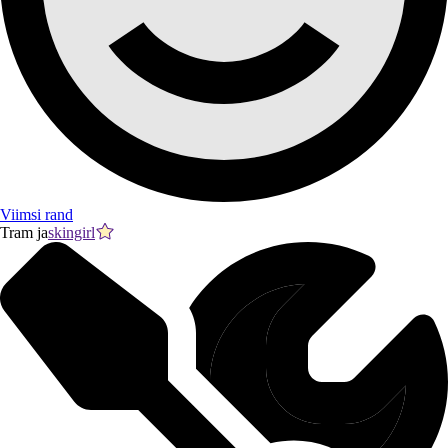
Viimsi rand
Tram ja
skingirl