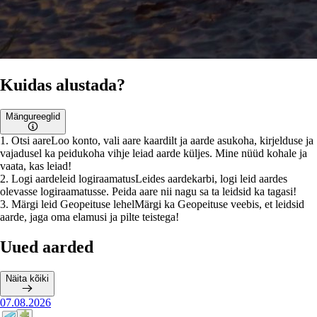
Kuidas alustada?
Mängureeglid
1
.
Otsi aare
Loo konto, vali aare kaardilt ja aarde asukoha, kirjelduse ja
vajadusel ka peidukoha vihje leiad aarde küljes. Mine nüüd kohale ja
vaata, kas leiad!
2
.
Logi aardeleid logiraamatus
Leides aardekarbi, logi leid aardes
olevasse logiraamatusse. Peida aare nii nagu sa ta leidsid ka tagasi!
3
.
Märgi leid Geopeituse lehel
Märgi ka Geopeituse veebis, et leidsid
aarde, jaga oma elamusi ja pilte teistega!
Uued aarded
Näita kõiki
07.08.2026