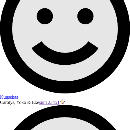
Kuusekas
Carolys, Yoko & Exe
sun123451