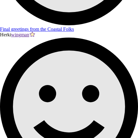
Final greetings from the Coastal Folks
Herki
wingman