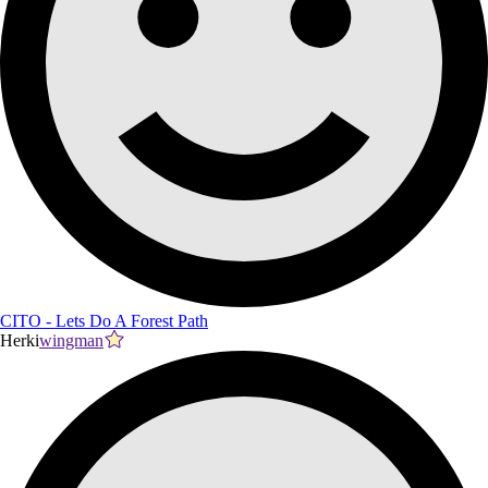
CITO - Lets Do A Forest Path
Herki
wingman