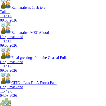
Rannarahvas ütleb tere!
Tallinn
1.0
/
1.0
08.08.2026
Rannarahva MEGA lood
Harju maakond
1.0
/
1.0
09.08.2026
Final greetings from the Coastal Folks
Harju maakond
1.0
/
1.0
09.08.2026
CITO - Lets Do A Forest Path
Harju maakond
1.5
/
2.0
04.08.2026