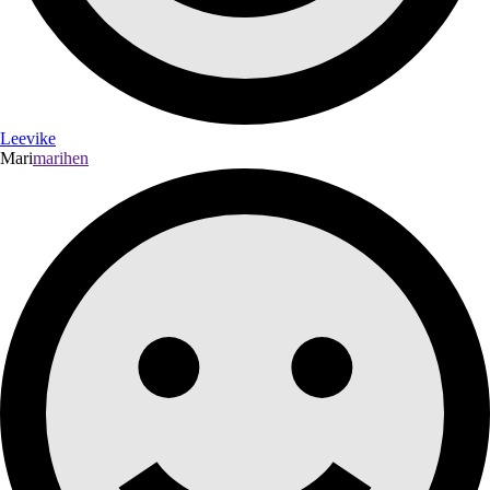
Leevike
Mari
marihen