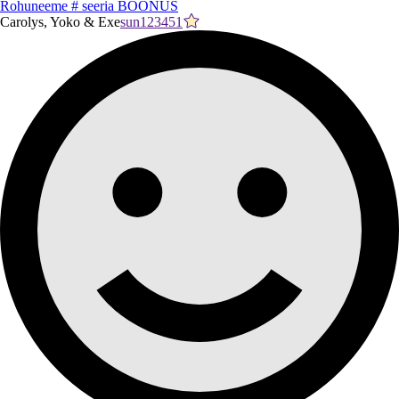
Rohuneeme # seeria BOONUS
Carolys, Yoko & Exe
sun123451