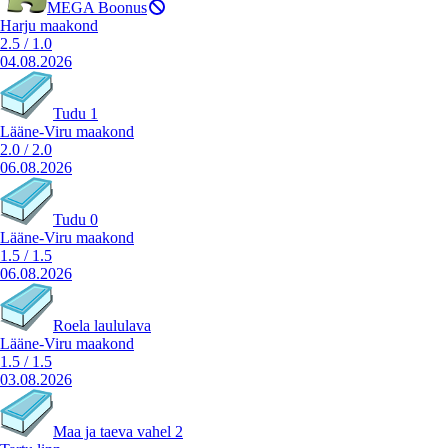
MEGA Boonus
Harju maakond
2.5
/
1.0
04.08.2026
Tudu 1
Lääne-Viru maakond
2.0
/
2.0
06.08.2026
Tudu 0
Lääne-Viru maakond
1.5
/
1.5
06.08.2026
Roela laululava
Lääne-Viru maakond
1.5
/
1.5
03.08.2026
Maa ja taeva vahel 2