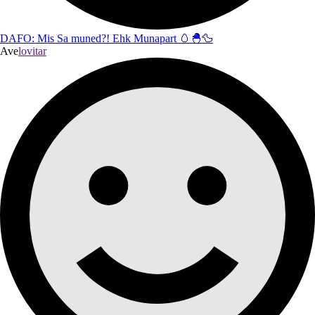
DAFO: Mis Sa muned?! Ehk Munapart 🥚🐣🦆
Ave
lovitar