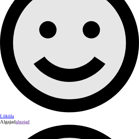
Liiküla
Algajad
algajad