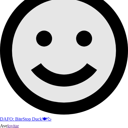
DAFO: BiteStop Duck🍽️🦆
Ave
lovitar