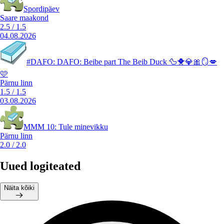
Spordipäev
Saare maakond
2.5
/
1.5
04.08.2026
#DAFO: DAFO: Beibe part The Beib Duck 🦆🐥💎🎀🪞💋
🩷
Pärnu linn
1.5
/
1.5
03.08.2026
MMM 10: Tule minevikku
Pärnu linn
2.0
/
2.0
Uued logiteated
Näita kõiki