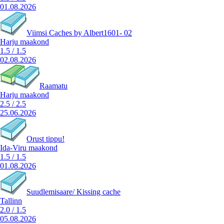
01.08.2026
Viimsi Caches by Albert1601- 02
Harju maakond
1.5
/
1.5
02.08.2026
Raamatu
Harju maakond
2.5
/
2.5
25.06.2026
Orust tippu!
Ida-Viru maakond
1.5
/
1.5
01.08.2026
Suudlemisaare/ Kissing cache
Tallinn
2.0
/
1.5
05.08.2026