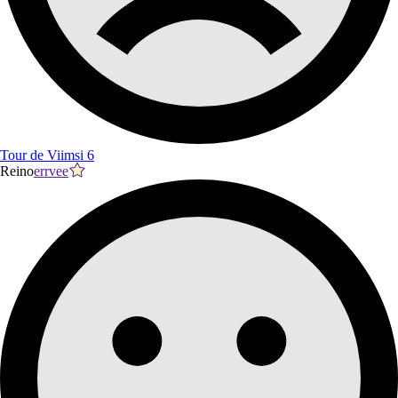
Tour de Viimsi 6
Reino
errvee