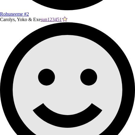
Rohuneeme #2
Carolys, Yoko & Exe
sun123451