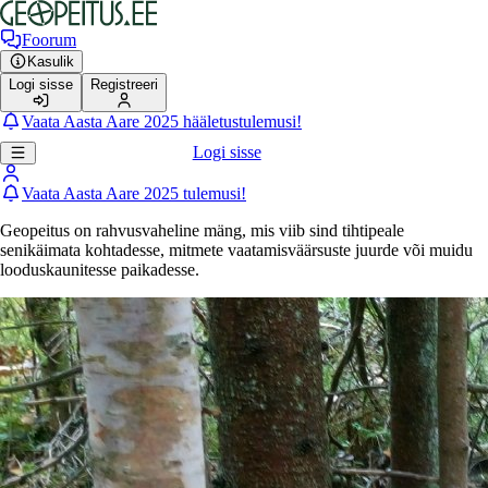
Foorum
Kasulik
Logi sisse
Registreeri
Vaata Aasta Aare 2025 hääletustulemusi!
Logi sisse
Vaata Aasta Aare 2025 tulemusi!
Geopeitus on rahvusvaheline mäng, mis viib sind tihtipeale
senikäimata kohtadesse, mitmete vaatamisväärsuste juurde või muidu
looduskaunitesse paikadesse.