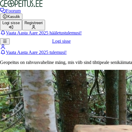
Foorum
Kasulik
Logi sisse
Registreeri
Vaata Aasta Aare 2025 hääletustulemusi!
Logi sisse
Vaata Aasta Aare 2025 tulemusi!
Geopeitus on rahvusvaheline mäng, mis viib sind tihtipeale senikäimat