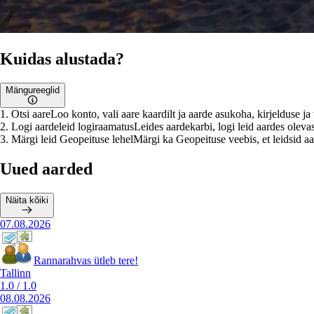
Kuidas alustada?
Mängureeglid
1
.
Otsi aare
Loo konto, vali aare kaardilt ja aarde asukoha, kirjelduse j
2
.
Logi aardeleid logiraamatus
Leides aardekarbi, logi leid aardes olevas
3
.
Märgi leid Geopeituse lehel
Märgi ka Geopeituse veebis, et leidsid aar
Uued aarded
Näita kõiki
07.08.2026
Rannarahvas ütleb tere!
Tallinn
1.0
/
1.0
08.08.2026