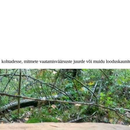
a kohtadesse, mitmete vaatamisväärsuste juurde või muidu looduskaunit