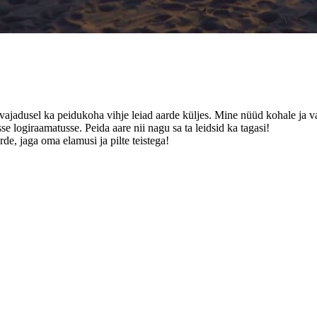
a vajadusel ka peidukoha vihje leiad aarde küljes. Mine nüüd kohale ja va
se logiraamatusse. Peida aare nii nagu sa ta leidsid ka tagasi!
de, jaga oma elamusi ja pilte teistega!