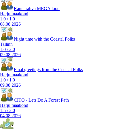
Rannarahva MEGA lood
Harju maakond
1.0
/
1.0
08.08.2026
Night time with the Coastal Folks
Tallinn
1.0
/
2.0
09.08.2026
Final greetings from the Coastal Folks
Harju maakond
1.0
/
1.0
09.08.2026
CITO - Lets Do A Forest Path
Harju maakond
1.5
/
2.0
04.08.2026