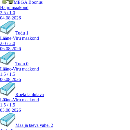
MEGA Boonus
Harju maakond
2.5
/
1.0
04.08.2026
Tudu 1
Lääne-Viru maakond
2.0
/
2.0
06.08.2026
Tudu 0
Lääne-Viru maakond
1.5
/
1.5
06.08.2026
Roela laululava
Lääne-Viru maakond
1.5
/
1.5
03.08.2026
Maa ja taeva vahel 2