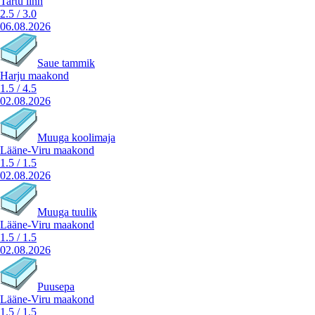
Tartu linn
2.5
/
3.0
06.08.2026
Saue tammik
Harju maakond
1.5
/
4.5
02.08.2026
Muuga koolimaja
Lääne-Viru maakond
1.5
/
1.5
02.08.2026
Muuga tuulik
Lääne-Viru maakond
1.5
/
1.5
02.08.2026
Puusepa
Lääne-Viru maakond
1.5
/
1.5