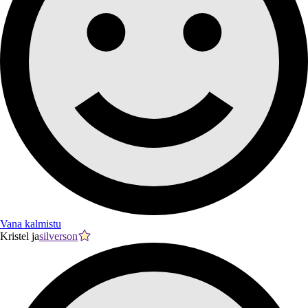
Vana kalmistu
Kristel ja
silverson