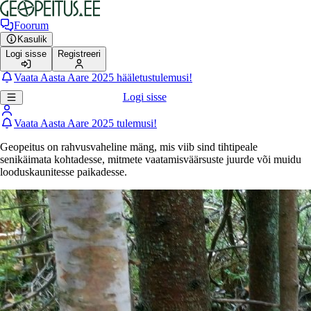
Foorum
Kasulik
Logi sisse
Registreeri
Vaata Aasta Aare 2025 hääletustulemusi!
Logi sisse
Vaata Aasta Aare 2025 tulemusi!
Geopeitus on rahvusvaheline mäng, mis viib sind tihtipeale
senikäimata kohtadesse, mitmete vaatamisväärsuste juurde või muidu
looduskaunitesse paikadesse.