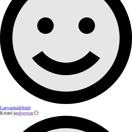
Laevamudelistid
Kristel ja
silverson