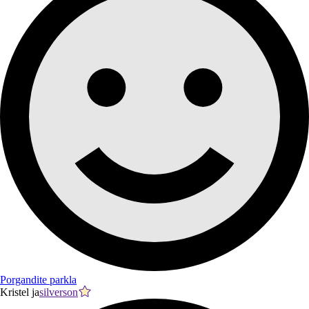
Porgandite parkla
Kristel ja
silverson