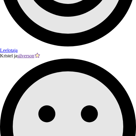
Leelotaja
Kristel ja
silverson