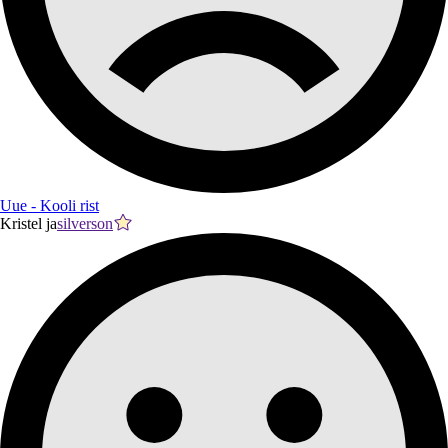
Uue - Kooli rist
Kristel ja
silverson