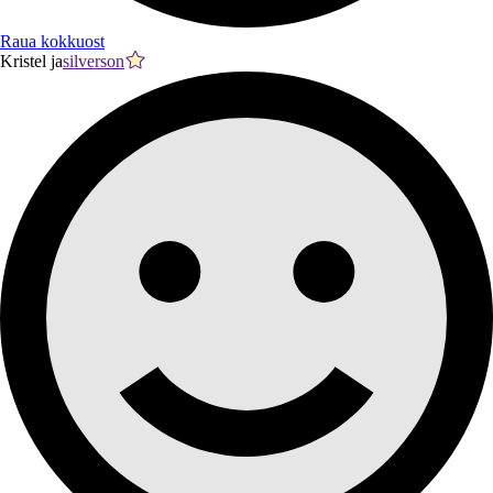
Raua kokkuost
Kristel ja
silverson