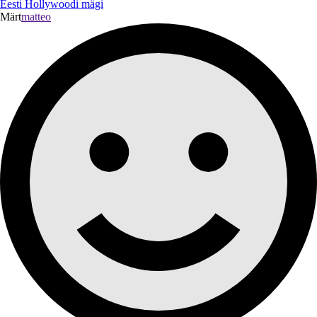
Eesti Hollywoodi mägi
Märt
matteo