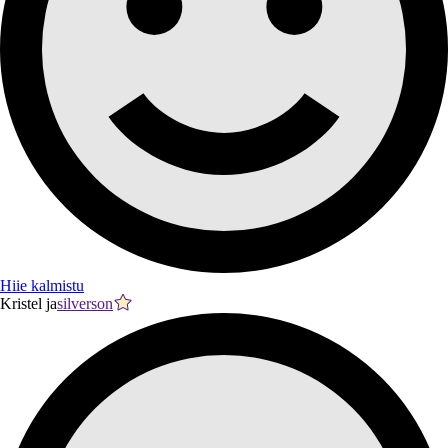
Hiie kalmistu
Kristel ja
silverson