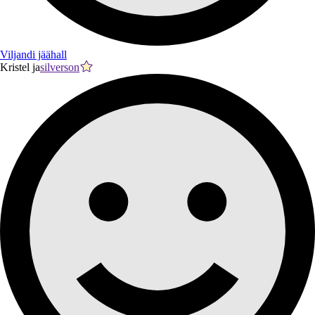
Viljandi jäähall
Kristel ja
silverson