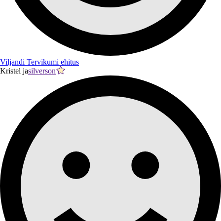
Viljandi Tervikumi ehitus
Kristel ja
silverson