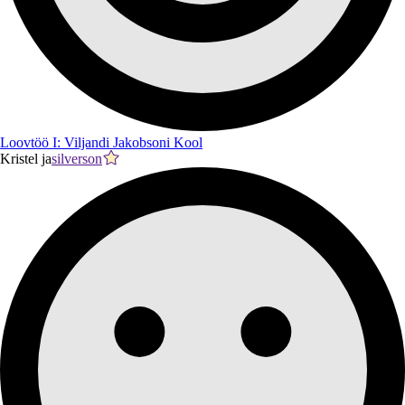
Loovtöö I: Viljandi Jakobsoni Kool
Kristel ja
silverson