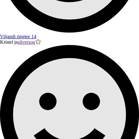
Viljandi ringtee 14
Kristel ja
silverson