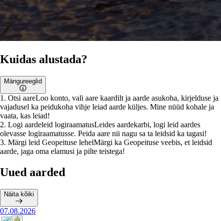
Kuidas alustada?
Mängureeglid
1
.
Otsi aare
Loo konto, vali aare kaardilt ja aarde asukoha, kirjelduse ja
vajadusel ka peidukoha vihje leiad aarde küljes. Mine nüüd kohale ja
vaata, kas leiad!
2
.
Logi aardeleid logiraamatus
Leides aardekarbi, logi leid aardes
olevasse logiraamatusse. Peida aare nii nagu sa ta leidsid ka tagasi!
3
.
Märgi leid Geopeituse lehel
Märgi ka Geopeituse veebis, et leidsid
aarde, jaga oma elamusi ja pilte teistega!
Uued aarded
Näita kõiki
07.08.2026