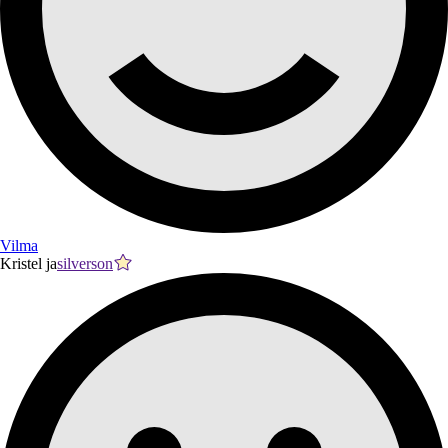
Vilma
Kristel ja
silverson