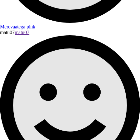
Merevaatega pink
matu07
matu07