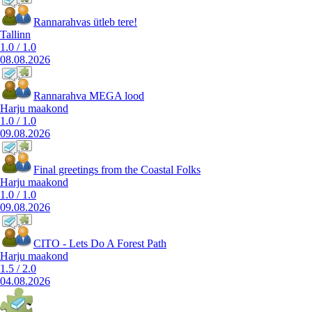
Rannarahvas ütleb tere!
Tallinn
1.0
/
1.0
08.08.2026
Rannarahva MEGA lood
Harju maakond
1.0
/
1.0
09.08.2026
Final greetings from the Coastal Folks
Harju maakond
1.0
/
1.0
09.08.2026
CITO - Lets Do A Forest Path
Harju maakond
1.5
/
2.0
04.08.2026