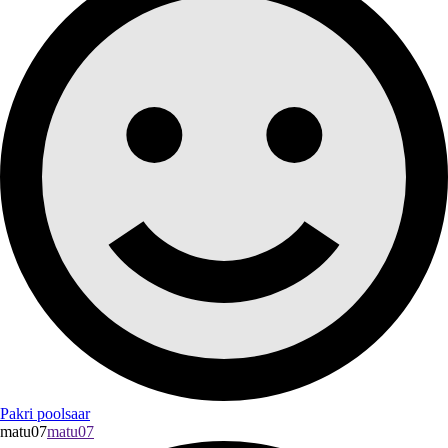
Pakri poolsaar
matu07
matu07