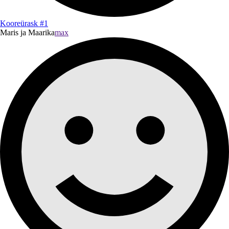
Kooreürask #1
Maris ja Maarika
max