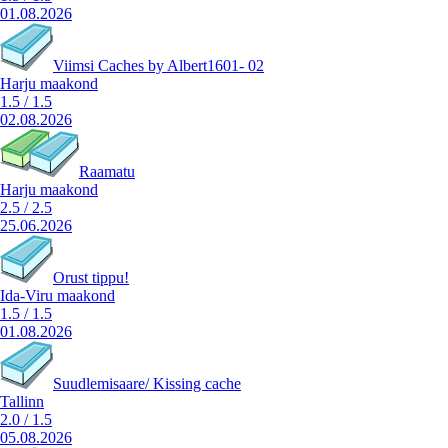
01.08.2026
Viimsi Caches by Albert1601- 02
Harju maakond
1.5
/
1.5
02.08.2026
Raamatu
Harju maakond
2.5
/
2.5
25.06.2026
Orust tippu!
Ida-Viru maakond
1.5
/
1.5
01.08.2026
Suudlemisaare/ Kissing cache
Tallinn
2.0
/
1.5
05.08.2026