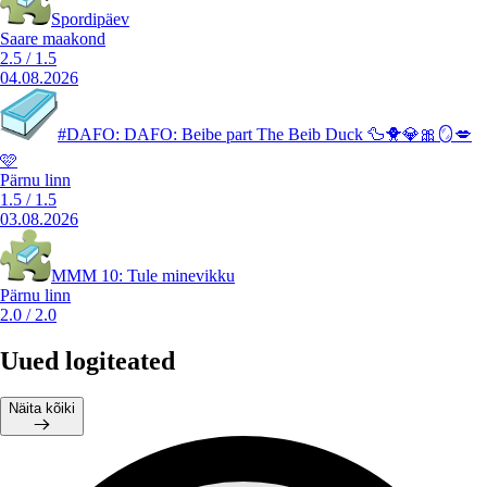
Spordipäev
Saare maakond
2.5
/
1.5
04.08.2026
#DAFO: DAFO: Beibe part The Beib Duck 🦆🐥💎🎀🪞💋
🩷
Pärnu linn
1.5
/
1.5
03.08.2026
MMM 10: Tule minevikku
Pärnu linn
2.0
/
2.0
Uued logiteated
Näita kõiki