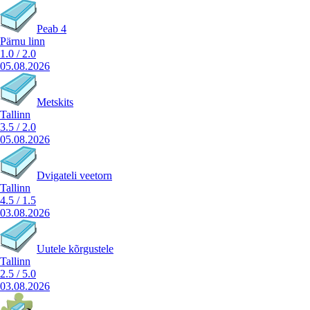
Peab 4
Pärnu linn
1.0
/
2.0
05.08.2026
Metskits
Tallinn
3.5
/
2.0
05.08.2026
Dvigateli veetorn
Tallinn
4.5
/
1.5
03.08.2026
Uutele kõrgustele
Tallinn
2.5
/
5.0
03.08.2026