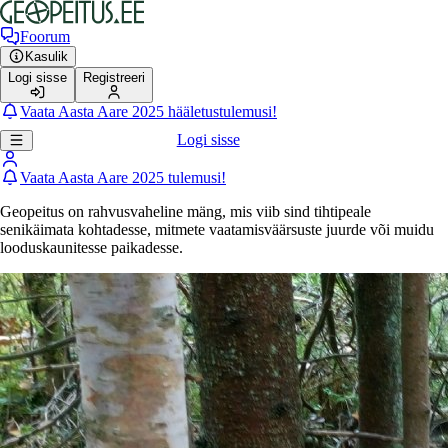
Foorum
Kasulik
Logi sisse
Registreeri
Vaata Aasta Aare 2025 hääletustulemusi!
Logi sisse
Vaata Aasta Aare 2025 tulemusi!
Geopeitus on rahvusvaheline mäng, mis viib sind tihtipeale
senikäimata kohtadesse, mitmete vaatamisväärsuste juurde või muidu
looduskaunitesse paikadesse.