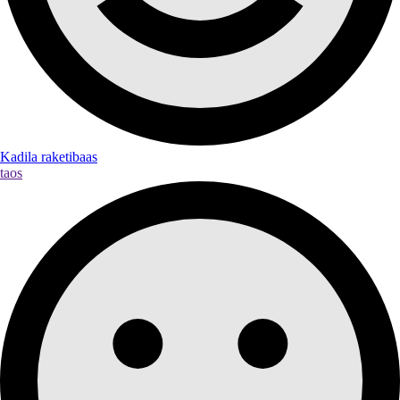
Kadila raketibaas
taos