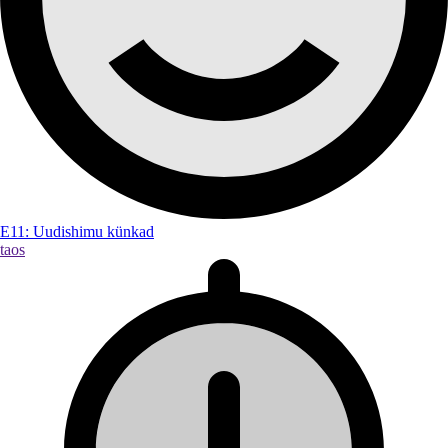
E11: Uudishimu künkad
taos