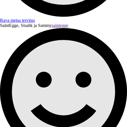
Rava metsa tervitus
SaintEgge, Sisalik ja Sammy
saintegge