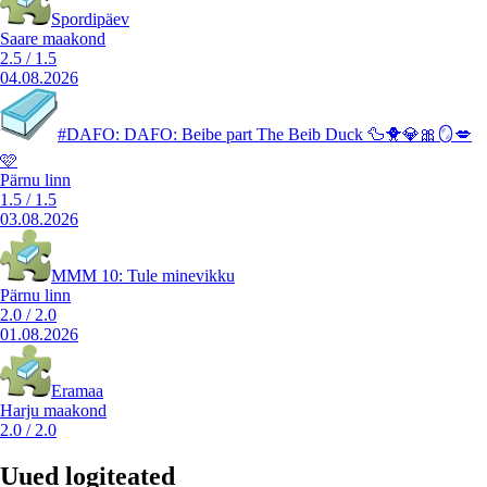
Spordipäev
Saare maakond
2.5
/
1.5
04.08.2026
#DAFO: DAFO: Beibe part The Beib Duck 🦆🐥💎🎀🪞💋
🩷
Pärnu linn
1.5
/
1.5
03.08.2026
MMM 10: Tule minevikku
Pärnu linn
2.0
/
2.0
01.08.2026
Eramaa
Harju maakond
2.0
/
2.0
Uued logiteated