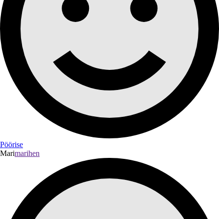
Pöörise
Mari
marihen