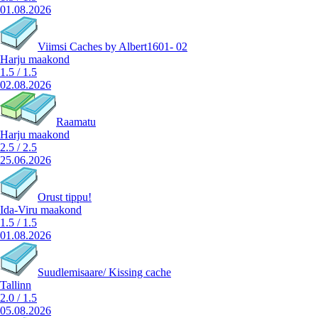
01.08.2026
Viimsi Caches by Albert1601- 02
Harju maakond
1.5
/
1.5
02.08.2026
Raamatu
Harju maakond
2.5
/
2.5
25.06.2026
Orust tippu!
Ida-Viru maakond
1.5
/
1.5
01.08.2026
Suudlemisaare/ Kissing cache
Tallinn
2.0
/
1.5
05.08.2026