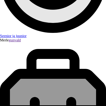
Seenior ja juunior
Merle
gunvald