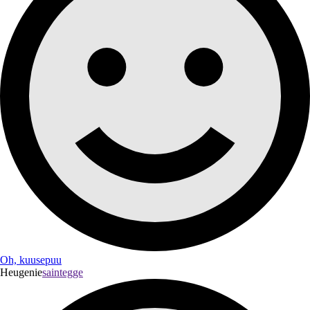
Oh, kuusepuu
Heugenie
saintegge