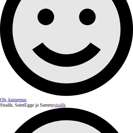
Oh, kuusepuu
Sisalik, SaintEgge ja Sammy
sisalik