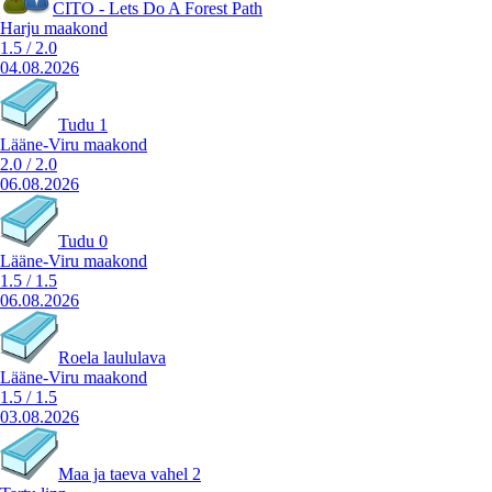
CITO - Lets Do A Forest Path
Harju maakond
1.5
/
2.0
04.08.2026
Tudu 1
Lääne-Viru maakond
2.0
/
2.0
06.08.2026
Tudu 0
Lääne-Viru maakond
1.5
/
1.5
06.08.2026
Roela laululava
Lääne-Viru maakond
1.5
/
1.5
03.08.2026
Maa ja taeva vahel 2