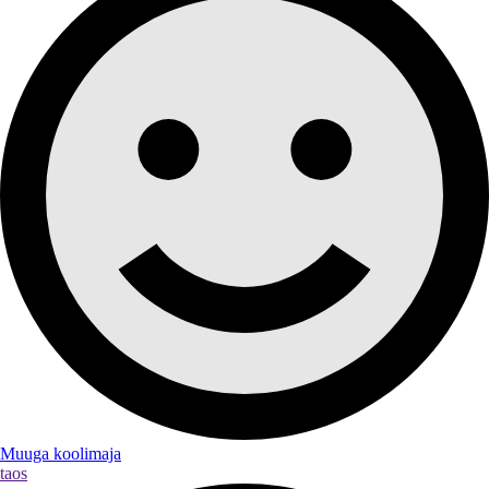
Muuga koolimaja
taos