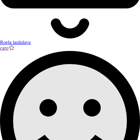
Roela laululava
caro