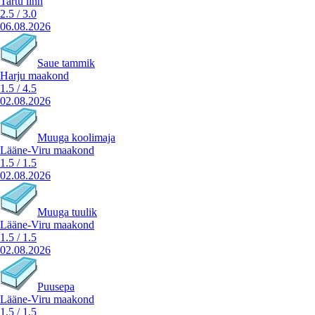
Tartu linn
2.5
/
3.0
06.08.2026
Saue tammik
Harju maakond
1.5
/
4.5
02.08.2026
Muuga koolimaja
Lääne-Viru maakond
1.5
/
1.5
02.08.2026
Muuga tuulik
Lääne-Viru maakond
1.5
/
1.5
02.08.2026
Puusepa
Lääne-Viru maakond
1.5
/
1.5