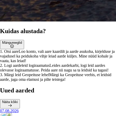
Kuidas alustada?
Mängureeglid
1
.
Otsi aare
Loo konto, vali aare kaardilt ja aarde asukoha, kirjelduse ja
vajadusel ka peidukoha vihje leiad aarde küljes. Mine nüüd kohale ja
vaata, kas leiad!
2
.
Logi aardeleid logiraamatus
Leides aardekarbi, logi leid aardes
olevasse logiraamatusse. Peida aare nii nagu sa ta leidsid ka tagasi!
3
.
Märgi leid Geopeituse lehel
Märgi ka Geopeituse veebis, et leidsid
aarde, jaga oma elamusi ja pilte teistega!
Uued aarded
Näita kõiki
07.08.2026