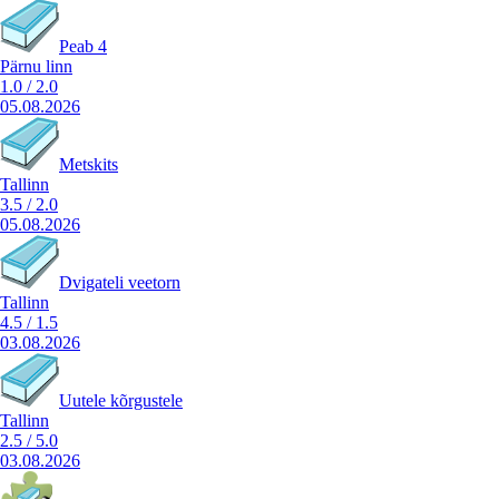
Peab 4
Pärnu linn
1.0
/
2.0
05.08.2026
Metskits
Tallinn
3.5
/
2.0
05.08.2026
Dvigateli veetorn
Tallinn
4.5
/
1.5
03.08.2026
Uutele kõrgustele
Tallinn
2.5
/
5.0
03.08.2026