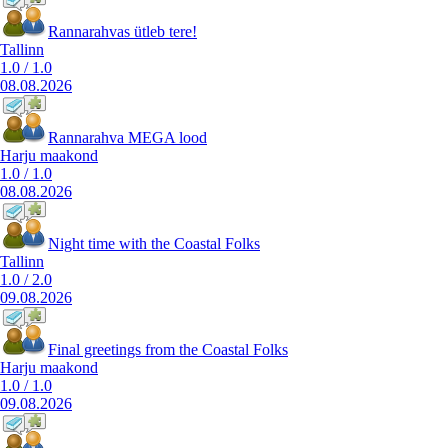
Rannarahvas ütleb tere!
Tallinn
1.0
/
1.0
08.08.2026
Rannarahva MEGA lood
Harju maakond
1.0
/
1.0
08.08.2026
Night time with the Coastal Folks
Tallinn
1.0
/
2.0
09.08.2026
Final greetings from the Coastal Folks
Harju maakond
1.0
/
1.0
09.08.2026