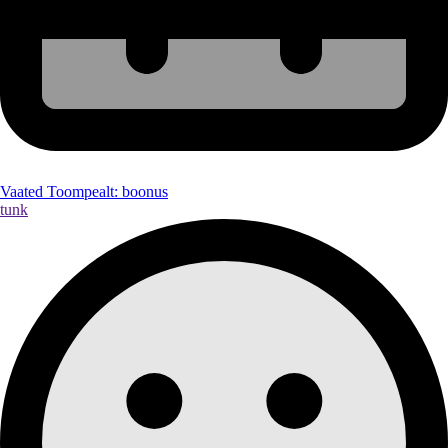
Vaated Toompealt: boonus
tunk