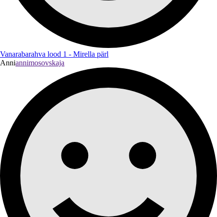
Vanarabarahva lood 1 - Mirella pärl
Anni
annimosovskaja