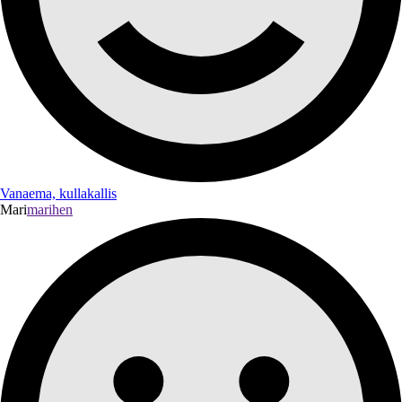
Vanaema, kullakallis
Mari
marihen