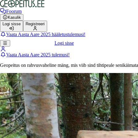
Foorum
Kasulik
Logi sisse
Registreeri
Vaata Aasta Aare 2025 hääletustulemusi!
Logi sisse
Vaata Aasta Aare 2025 tulemusi!
Geopeitus on rahvusvaheline mäng, mis viib sind tihtipeale senikäimat