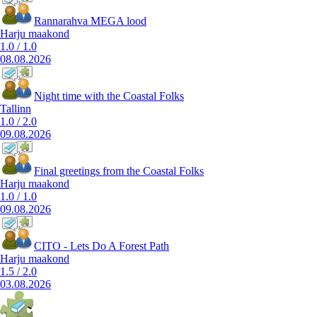
Rannarahva MEGA lood
Harju maakond
1.0
/
1.0
08.08.2026
Night time with the Coastal Folks
Tallinn
1.0
/
2.0
09.08.2026
Final greetings from the Coastal Folks
Harju maakond
1.0
/
1.0
09.08.2026
CITO - Lets Do A Forest Path
Harju maakond
1.5
/
2.0
03.08.2026