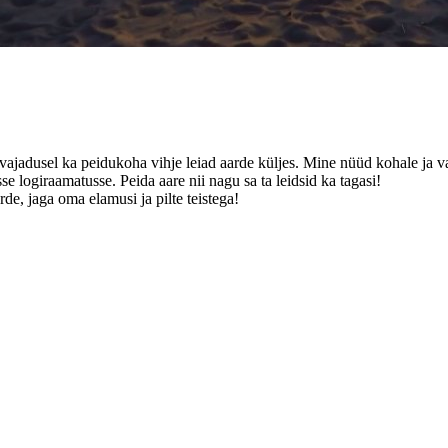
a vajadusel ka peidukoha vihje leiad aarde küljes. Mine nüüd kohale ja va
se logiraamatusse. Peida aare nii nagu sa ta leidsid ka tagasi!
de, jaga oma elamusi ja pilte teistega!