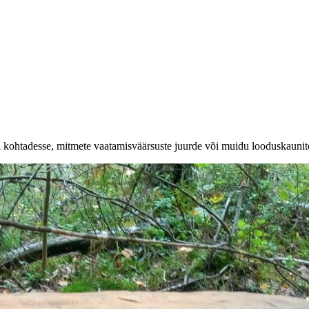
a kohtadesse, mitmete vaatamisväärsuste juurde või muidu looduskaunit