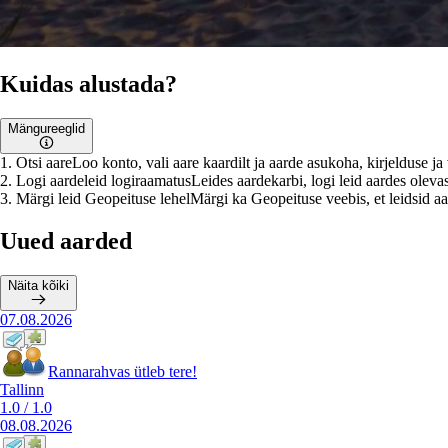
Kuidas alustada?
Mängureeglid
1
.
Otsi aare
Loo konto, vali aare kaardilt ja aarde asukoha, kirjelduse j
2
.
Logi aardeleid logiraamatus
Leides aardekarbi, logi leid aardes olevas
3
.
Märgi leid Geopeituse lehel
Märgi ka Geopeituse veebis, et leidsid aar
Uued aarded
Näita kõiki
07.08.2026
Rannarahvas ütleb tere!
Tallinn
1.0
/
1.0
08.08.2026