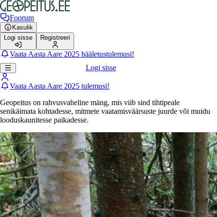
Foorum
Kasulik
Logi sisse
Registreeri
Vaata Aasta Aare 2025 hääletustulemusi!
Logi sisse
Vaata Aasta Aare 2025 tulemusi!
Geopeitus on rahvusvaheline mäng, mis viib sind tihtipeale
senikäimata kohtadesse, mitmete vaatamisväärsuste juurde või muidu
looduskaunitesse paikadesse.