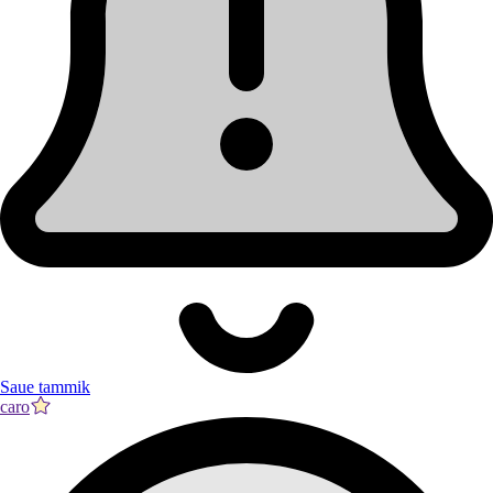
Saue tammik
caro