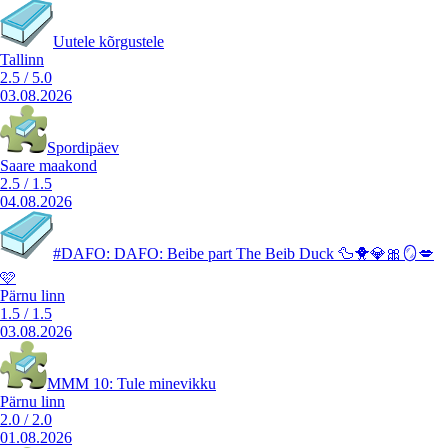
Uutele kõrgustele
Tallinn
2.5
/
5.0
03.08.2026
Spordipäev
Saare maakond
2.5
/
1.5
04.08.2026
#DAFO: DAFO: Beibe part The Beib Duck 🦆🐥💎🎀🪞💋
🩷
Pärnu linn
1.5
/
1.5
03.08.2026
MMM 10: Tule minevikku
Pärnu linn
2.0
/
2.0
01.08.2026