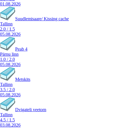
01.08.2026
Suudlemisaare/ Kissing cache
Tallinn
2.0
/
1.5
05.08.2026
Peab 4
Pärnu linn
1.0
/
2.0
05.08.2026
Metskits
Tallinn
3.5
/
2.0
05.08.2026
Dvigateli veetorn
Tallinn
4.5
/
1.5
03.08.2026