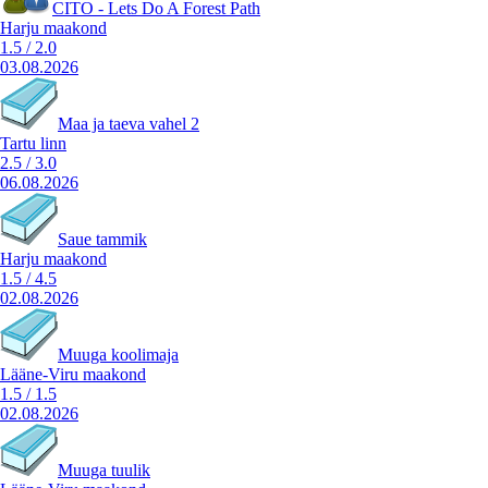
CITO - Lets Do A Forest Path
Harju maakond
1.5
/
2.0
03.08.2026
Maa ja taeva vahel 2
Tartu linn
2.5
/
3.0
06.08.2026
Saue tammik
Harju maakond
1.5
/
4.5
02.08.2026
Muuga koolimaja
Lääne-Viru maakond
1.5
/
1.5
02.08.2026
Muuga tuulik