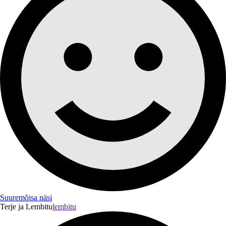
Suuremõisa näsi
Terje ja Lembitu
lembitu