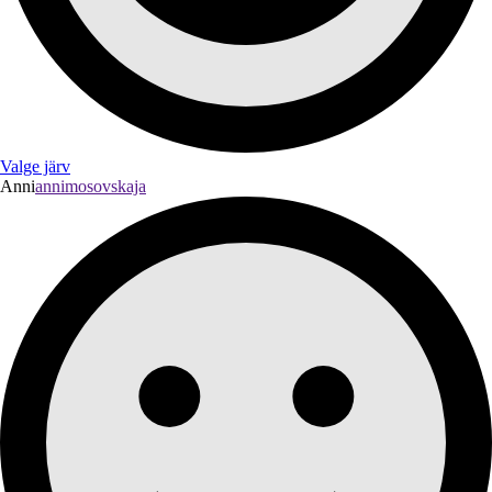
Valge järv
Anni
annimosovskaja