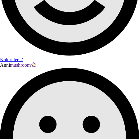
Kaluri tee 2
Anni
mushroom