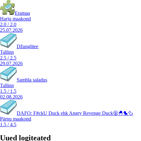
Eramaa
Harju maakond
2.0
/
2.0
25.07.2026
Džunglitee
Tallinn
2.5
/
2.5
29.07.2026
Sambla saladus
Tallinn
1.5
/
1.5
02.08.2026
DAFO: F#ckU Duck ehk Angry Revenge Duck🤬🐣🐤🦆
Pärnu maakond
1.5
/
4.5
Uued logiteated