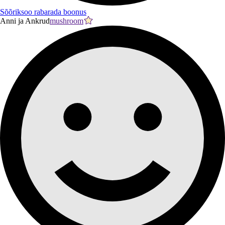
Sõõriksoo rabarada boonus
Anni ja Ankrud
mushroom