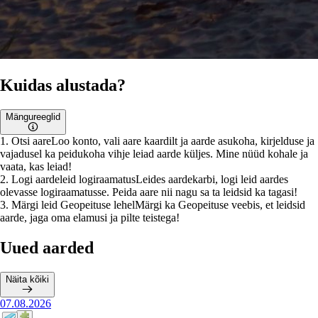
Kuidas alustada?
Mängureeglid
1
.
Otsi aare
Loo konto, vali aare kaardilt ja aarde asukoha, kirjelduse ja
vajadusel ka peidukoha vihje leiad aarde küljes. Mine nüüd kohale ja
vaata, kas leiad!
2
.
Logi aardeleid logiraamatus
Leides aardekarbi, logi leid aardes
olevasse logiraamatusse. Peida aare nii nagu sa ta leidsid ka tagasi!
3
.
Märgi leid Geopeituse lehel
Märgi ka Geopeituse veebis, et leidsid
aarde, jaga oma elamusi ja pilte teistega!
Uued aarded
Näita kõiki
07.08.2026