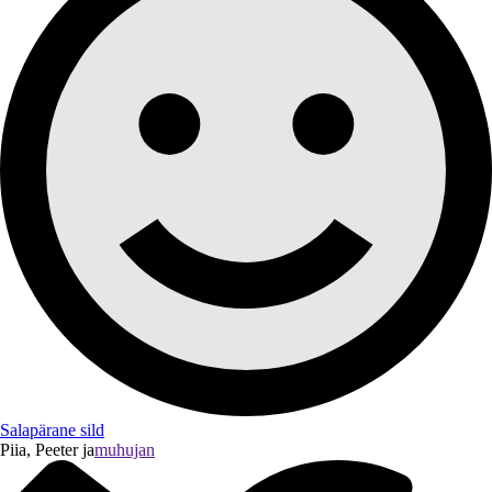
Salapärane sild
Piia, Peeter ja
muhujan