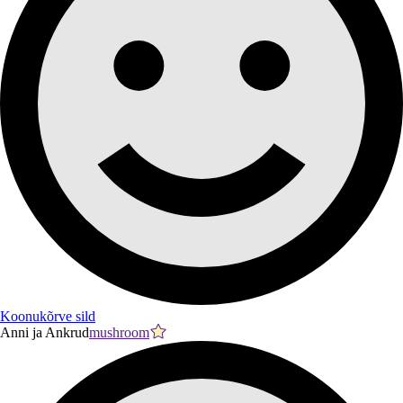
Koonukõrve sild
Anni ja Ankrud
mushroom