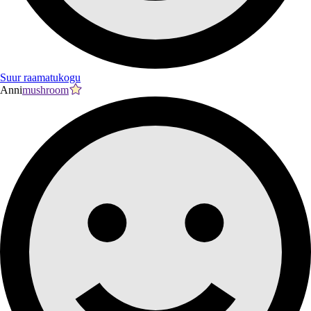
Suur raamatukogu
Anni
mushroom