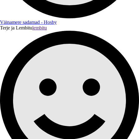
Väinamere sadamad - Hosby
Terje ja Lembitu
lembitu