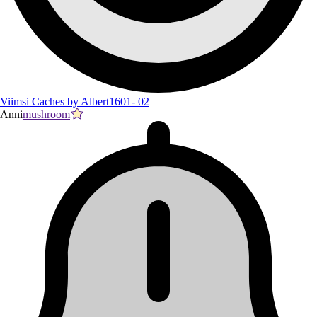
Viimsi Caches by Albert1601- 02
Anni
mushroom