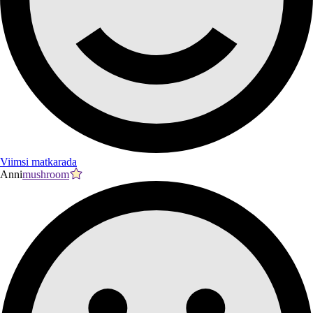
Viimsi matkarada
Anni
mushroom