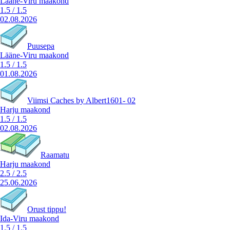
Lääne-Viru maakond
1.5
/
1.5
02.08.2026
Puusepa
Lääne-Viru maakond
1.5
/
1.5
01.08.2026
Viimsi Caches by Albert1601- 02
Harju maakond
1.5
/
1.5
02.08.2026
Raamatu
Harju maakond
2.5
/
2.5
25.06.2026
Orust tippu!
Ida-Viru maakond
1.5
/
1.5