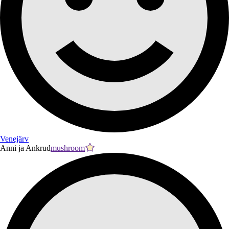
Venejärv
Anni ja Ankrud
mushroom