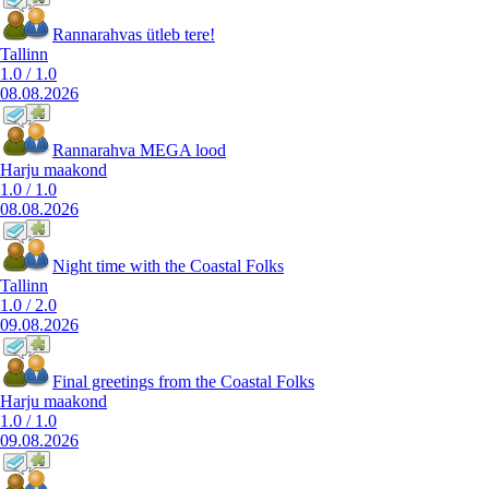
Rannarahvas ütleb tere!
Tallinn
1.0
/
1.0
08.08.2026
Rannarahva MEGA lood
Harju maakond
1.0
/
1.0
08.08.2026
Night time with the Coastal Folks
Tallinn
1.0
/
2.0
09.08.2026
Final greetings from the Coastal Folks
Harju maakond
1.0
/
1.0
09.08.2026